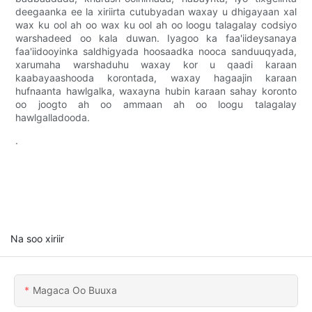
deegaanka ee la xiriirta cutubyadan waxay u dhigayaan xal
wax ku ool ah oo wax ku ool ah oo loogu talagalay codsiyo
warshadeed oo kala duwan. Iyagoo ka faa'iideysanaya
faa'iidooyinka saldhigyada hoosaadka nooca sanduuqyada,
xarumaha warshaduhu waxay kor u qaadi karaan
kaabayaashooda korontada, waxay hagaajin karaan
hufnaanta hawlgalka, waxayna hubin karaan sahay koronto
oo joogto ah oo ammaan ah oo loogu talagalay
hawlgalladooda.
.
Na soo xiriir
Magaca Oo Buuxa