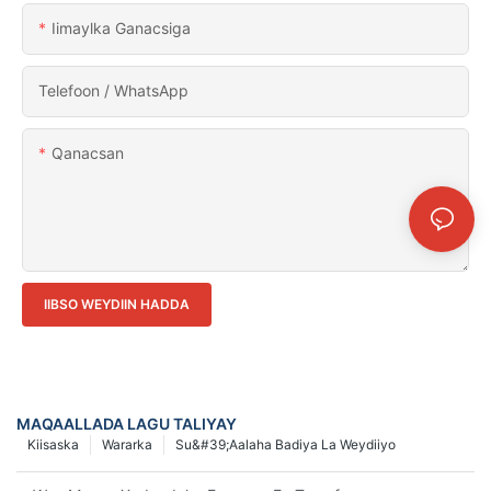
Iimaylka Ganacsiga
Telefoon / WhatsApp
Qanacsan
IIBSO WEYDIIN HADDA
MAQAALLADA LAGU TALIYAY
Kiisaska
Wararka
Su&#39;aalaha Badiya La Weydiiyo