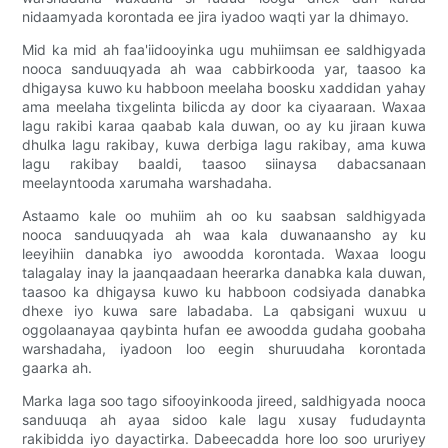
nidaamyada korontada ee jira iyadoo waqti yar la dhimayo.
Mid ka mid ah faa'iidooyinka ugu muhiimsan ee saldhigyada
nooca sanduuqyada ah waa cabbirkooda yar, taasoo ka
dhigaysa kuwo ku habboon meelaha boosku xaddidan yahay
ama meelaha tixgelinta bilicda ay door ka ciyaaraan. Waxaa
lagu rakibi karaa qaabab kala duwan, oo ay ku jiraan kuwa
dhulka lagu rakibay, kuwa derbiga lagu rakibay, ama kuwa
lagu rakibay baaldi, taasoo siinaysa dabacsanaan
meelayntooda xarumaha warshadaha.
Astaamo kale oo muhiim ah oo ku saabsan saldhigyada
nooca sanduuqyada ah waa kala duwanaansho ay ku
leeyihiin danabka iyo awoodda korontada. Waxaa loogu
talagalay inay la jaanqaadaan heerarka danabka kala duwan,
taasoo ka dhigaysa kuwo ku habboon codsiyada danabka
dhexe iyo kuwa sare labadaba. La qabsigani wuxuu u
oggolaanayaa qaybinta hufan ee awoodda gudaha goobaha
warshadaha, iyadoon loo eegin shuruudaha korontada
gaarka ah.
Marka laga soo tago sifooyinkooda jireed, saldhigyada nooca
sanduuqa ah ayaa sidoo kale lagu xusay fududaynta
rakibidda iyo dayactirka. Dabeecadda hore loo soo ururiyey