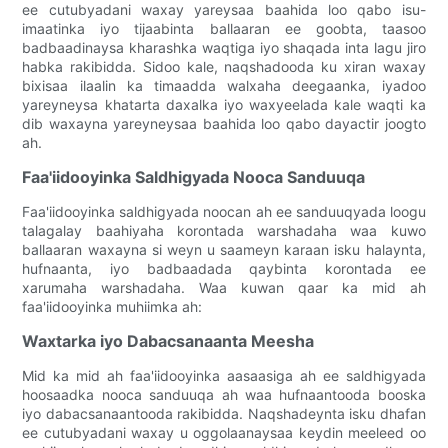
ee cutubyadani waxay yareysaa baahida loo qabo isu-
imaatinka iyo tijaabinta ballaaran ee goobta, taasoo
badbaadinaysa kharashka waqtiga iyo shaqada inta lagu jiro
habka rakibidda. Sidoo kale, naqshadooda ku xiran waxay
bixisaa ilaalin ka timaadda walxaha deegaanka, iyadoo
yareyneysa khatarta daxalka iyo waxyeelada kale waqti ka
dib waxayna yareyneysaa baahida loo qabo dayactir joogto
ah.
Faa'iidooyinka Saldhigyada Nooca Sanduuqa
Faa'iidooyinka saldhigyada noocan ah ee sanduuqyada loogu
talagalay baahiyaha korontada warshadaha waa kuwo
ballaaran waxayna si weyn u saameyn karaan isku halaynta,
hufnaanta, iyo badbaadada qaybinta korontada ee
xarumaha warshadaha. Waa kuwan qaar ka mid ah
faa'iidooyinka muhiimka ah:
Waxtarka iyo Dabacsanaanta Meesha
Mid ka mid ah faa'iidooyinka aasaasiga ah ee saldhigyada
hoosaadka nooca sanduuqa ah waa hufnaantooda booska
iyo dabacsanaantooda rakibidda. Naqshadeynta isku dhafan
ee cutubyadani waxay u oggolaanaysaa keydin meeleed oo