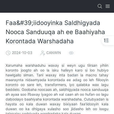
Faa&#39;iidooyinka Saldhigyada
Nooca Sanduuqa ah ee Baahiyaha
Korontada Warshadaha
2024-10-03
CANWIN
Xarumaha warshaduhu waxay si weyn ugu tiirsan yihiin
koronto joogto ah oo la isku halleyn karo si loo hubiyo
hawlgallo siman. Tani waxay inta badan la macno tahay
maaraynta nidaamyada korontada ee adag oo leh fiilooyin
koronto oo sare leh, transformers, iyo qalabka wax lagu
beddelo. Goobaha noocaas ah, saldhigyada nooca sanduuqa
ah ayaa soo ifbaxay iyagoo ah xal caan ah oo hufan oo lagu
daboolayo baahiyaha korontada warshadaha. Cutubyadan is
haysta oo kala duwan waxay bixiyaan faa'iidooyin kala
duwan oo ka dhigaya xulasho soo jiidasho leh oo loogu
talagalay codsiyada warshadaha kala duwan.