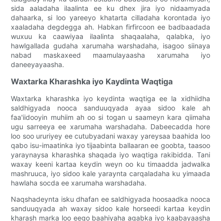
sida aaladaha ilaalinta ee ku dhex jira iyo nidaamyada
dahaarka, si loo yareeyo khatarta cilladaha korontada iyo
xaaladaha degdegga ah. Habkan firfircoon ee badbaadada
wuxuu ka caawiyaa ilaalinta shaqaalaha, qalabka, iyo
hawlgallada gudaha xarumaha warshadaha, isagoo siinaya
nabad maskaxeed maamulayaasha xarumaha iyo
daneeyayaasha.
Waxtarka Kharashka iyo Kaydinta Waqtiga
Waxtarka kharashka iyo keydinta waqtiga ee la xidhiidha
saldhigyada nooca sanduuqyada ayaa sidoo kale ah
faa'iidooyin muhiim ah oo si togan u saameyn kara qiimaha
ugu sarreeya ee xarumaha warshadaha. Dabeecadda hore
loo soo ururiyey ee cutubyadani waxay yareysaa baahida loo
qabo isu-imaatinka iyo tijaabinta ballaaran ee goobta, taasoo
yaraynaysa kharashka shaqada iyo waqtiga rakibidda. Tani
waxay keeni kartaa keydin weyn oo ku timaadda jadwalka
mashruuca, iyo sidoo kale yaraynta carqaladaha ku yimaada
hawlaha socda ee xarumaha warshadaha.
Naqshadeynta isku dhafan ee saldhigyada hoosaadka nooca
sanduuqyada ah waxay sidoo kale horseedi kartaa keydin
kharash marka loo eego baahiyaha agabka iyo kaabayaasha