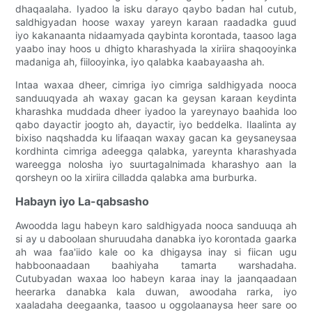
dhaqaalaha. Iyadoo la isku darayo qaybo badan hal cutub,
saldhigyadan hoose waxay yareyn karaan raadadka guud
iyo kakanaanta nidaamyada qaybinta korontada, taasoo laga
yaabo inay hoos u dhigto kharashyada la xiriira shaqooyinka
madaniga ah, fiilooyinka, iyo qalabka kaabayaasha ah.
Intaa waxaa dheer, cimriga iyo cimriga saldhigyada nooca
sanduuqyada ah waxay gacan ka geysan karaan keydinta
kharashka muddada dheer iyadoo la yareynayo baahida loo
qabo dayactir joogto ah, dayactir, iyo beddelka. Ilaalinta ay
bixiso naqshadda ku lifaaqan waxay gacan ka geysaneysaa
kordhinta cimriga adeegga qalabka, yareynta kharashyada
wareegga nolosha iyo suurtagalnimada kharashyo aan la
qorsheyn oo la xiriira cilladda qalabka ama burburka.
Habayn iyo La-qabsasho
Awoodda lagu habeyn karo saldhigyada nooca sanduuqa ah
si ay u daboolaan shuruudaha danabka iyo korontada gaarka
ah waa faa'iido kale oo ka dhigaysa inay si fiican ugu
habboonaadaan baahiyaha tamarta warshadaha.
Cutubyadan waxaa loo habeyn karaa inay la jaanqaadaan
heerarka danabka kala duwan, awoodaha rarka, iyo
xaaladaha deegaanka, taasoo u oggolaanaysa heer sare oo