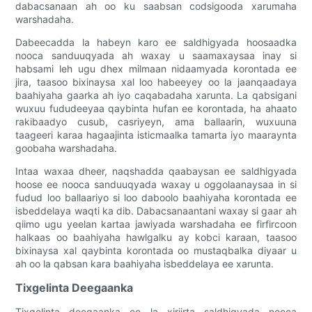
dabacsanaan ah oo ku saabsan codsigooda xarumaha
warshadaha.
Dabeecadda la habeyn karo ee saldhigyada hoosaadka
nooca sanduuqyada ah waxay u saamaxaysaa inay si
habsami leh ugu dhex milmaan nidaamyada korontada ee
jira, taasoo bixinaysa xal loo habeeyey oo la jaanqaadaya
baahiyaha gaarka ah iyo caqabadaha xarunta. La qabsigani
wuxuu fududeeyaa qaybinta hufan ee korontada, ha ahaato
rakibaadyo cusub, casriyeyn, ama ballaarin, wuxuuna
taageeri karaa hagaajinta isticmaalka tamarta iyo maaraynta
goobaha warshadaha.
Intaa waxaa dheer, naqshadda qaabaysan ee saldhigyada
hoose ee nooca sanduuqyada waxay u oggolaanaysaa in si
fudud loo ballaariyo si loo daboolo baahiyaha korontada ee
isbeddelaya waqti ka dib. Dabacsanaantani waxay si gaar ah
qiimo ugu yeelan kartaa jawiyada warshadaha ee firfircoon
halkaas oo baahiyaha hawlgalku ay kobci karaan, taasoo
bixinaysa xal qaybinta korontada oo mustaqbalka diyaar u
ah oo la qabsan kara baahiyaha isbeddelaya ee xarunta.
Tixgelinta Deegaanka
Tixgelinta deegaanka ee la xiriirta saldhigyada nooca