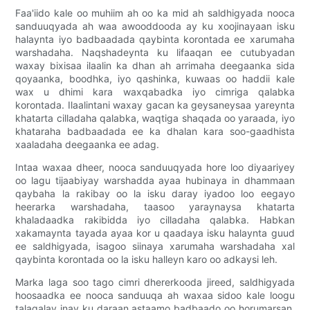
Faa'iido kale oo muhiim ah oo ka mid ah saldhigyada nooca
sanduuqyada ah waa awooddooda ay ku xoojinayaan isku
halaynta iyo badbaadada qaybinta korontada ee xarumaha
warshadaha. Naqshadeynta ku lifaaqan ee cutubyadan
waxay bixisaa ilaalin ka dhan ah arrimaha deegaanka sida
qoyaanka, boodhka, iyo qashinka, kuwaas oo haddii kale
wax u dhimi kara waxqabadka iyo cimriga qalabka
korontada. Ilaalintani waxay gacan ka geysaneysaa yareynta
khatarta cilladaha qalabka, waqtiga shaqada oo yaraada, iyo
khataraha badbaadada ee ka dhalan kara soo-gaadhista
xaaladaha deegaanka ee adag.
Intaa waxaa dheer, nooca sanduuqyada hore loo diyaariyey
oo lagu tijaabiyay warshadda ayaa hubinaya in dhammaan
qaybaha la rakibay oo la isku daray iyadoo loo eegayo
heerarka warshadaha, taasoo yaraynaysa khatarta
khaladaadka rakibidda iyo cilladaha qalabka. Habkan
xakamaynta tayada ayaa kor u qaadaya isku halaynta guud
ee saldhigyada, isagoo siinaya xarumaha warshadaha xal
qaybinta korontada oo la isku halleyn karo oo adkaysi leh.
Marka laga soo tago cimri dhererkooda jireed, saldhigyada
hoosaadka ee nooca sanduuqa ah waxaa sidoo kale loogu
talagalay inay ku daraan astaamo badbaado oo horumarsan,