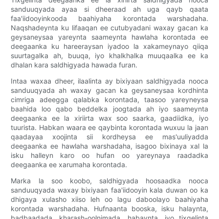
sanduuqyada ayaa si dheeraad ah uga qayb qaata
faa'iidooyinkooda baahiyaha korontada warshadaha.
Naqshadeynta ku lifaaqan ee cutubyadani waxay gacan ka
geysaneysaa yareynta saameynta hawlaha korontada ee
deegaanka ku hareeraysan iyadoo la xakameynayo qiiqa
suurtagalka ah, buuqa, iyo khalkhalka muuqaalka ee ka
dhalan kara saldhigyada hawada furan.
Intaa waxaa dheer, ilaalinta ay bixiyaan saldhigyada nooca
sanduuqyada ah waxay gacan ka geysaneysaa kordhinta
cimriga adeegga qalabka korontada, taasoo yareyneysa
baahida loo qabo beddelka joogtada ah iyo saameynta
deegaanka ee la xiriirta wax soo saarka, gaadiidka, iyo
tuurista. Habkan waara ee qaybinta korontada wuxuu la jaan
qaadayaa xoojinta sii kordheysa ee mas'uuliyadda
deegaanka ee hawlaha warshadaha, isagoo bixinaya xal la
isku halleyn karo oo hufan oo yareynaya raadadka
deegaanka ee xarumaha korontada.
Marka la soo koobo, saldhigyada hoosaadka nooca
sanduuqyada waxay bixiyaan faa'iidooyin kala duwan oo ka
dhigaya xulasho xiiso leh oo lagu daboolayo baahiyaha
korontada warshadaha. Hufnaanta booska, isku halaynta,
badbaadada, kharash-oolnimada, habaynta, iyo tixgelinta