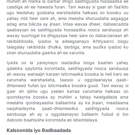
muhiim ah marka la barbar dhigo saldhigyada hoosaadka ee
caadiga ah ee hawada furan. Tani waxay si gaar ah faa'iido
ugu leedahay goobaha warshadaha halkaas oo boosku uu
yahay mid heer sare ah, ama meesha shuruudaha aagagga
adag ama bilicda ay jiraan. Intaa waxaa dheer, dabeecadda
qaabaysan ee saldhigyada hoosaadka nooca sanduuqa ah
waxay suurtogal ka dhigaysaa heer sare oo dabacsanaan ah
rakibiddooda, iyadoo la adeegsanayo ikhtiyaarro loogu
talagalay rakibidda dhulka, derbiga, ama suufka iyadoo ku
xiran shuruudaha gaarka ah ee xarunta.
Iyada oo la yareynayo raadadka looga baahan yahay
qalabka qaybinta korontada, saldhigyada nooca sanduuqa
ah waxay wanaajin karaan isticmaalka booska la heli karo ee
xarumaha warshadaha, taasoo u oggolaanaysa qaab-
dhismeed hufan iyo isticmaalka booska guud. Tani waxay si
gaar ah qiimo ugu yeelan kartaa xarumaha halkaas oo
qoondaynta booska ay muhiim u tahay hawlgallada ama
meelaha qorshayaasha ballaarinta ay ka jiraan, maadaama
naqshadeynta qaab-dhismeedka saldhigyada nooca
sanduuqa ah ay u oggolaanayso ballaarin fudud si loo
daboolo baahiyaha korontada ee isbeddelaya.
Kalsoonida iyo Badbaadada