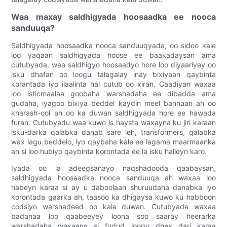
Waa maxay saldhigyada hoosaadka ee nooca
sanduuqa?
Saldhigyada hoosaadka nooca sanduuqyada, oo sidoo kale
loo yaqaan saldhigyada hoose ee baakadaysan ama
cutubyada, waa saldhigyo hoosaadyo hore loo diyaariyey oo
isku dhafan oo loogu talagalay inay bixiyaan qaybinta
korantada iyo ilaalinta hal cutub oo xiran. Caadiyan waxaa
loo isticmaalaa goobaha warshadaha ee dibadda ama
gudaha, iyagoo bixiya beddel kaydin meel bannaan ah oo
kharash-ool ah oo ka duwan saldhigyada hore ee hawada
furan. Cutubyadu waa kuwo is haysta waxayna ku jiri karaan
isku-darka qalabka danab sare leh, transformers, qalabka
wax lagu beddelo, iyo qaybaha kale ee lagama maarmaanka
ah si loo hubiyo qaybinta korontada ee la isku halleyn karo.
Iyada oo la adeegsanayo naqshadooda qaabaysan,
saldhigyada hoosaadka nooca sanduuqa ah waxaa loo
habeyn karaa si ay u daboolaan shuruudaha danabka iyo
korontada gaarka ah, taasoo ka dhigaysa kuwo ku habboon
codsiyo warshadeed oo kala duwan. Cutubyada waxaa
badanaa loo qaabeeyey loona soo saaray heerarka
warshadaha waxaana si fudud loogu dhex dari karaa