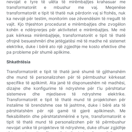
nevojat e tyre të ulëta të mirëmbajtjes krahasuar me
transformatorët e mbushur me vaj. Meqenëse
transformatorët e tipit të thatë nuk përdorin vaj si ftohës, nuk
ka nevojë për testim, monitorim ose zëvendësim të rregullt të
vajit. Kjo thjeshton procedurat e mirëmbajtjes dhe zvogëlon
kohën e ndërprerjes për aktivitetet e mirëmbajtjes. Me më
pak kërkesa mirëmbajtjeje, transformatorët e tipit të thatë
ofrojnë besueshmëri dhe jetëgjatësi më të madhe në sistemet
elektrike, duke i bërë ato një zgjedhje me kosto efektive dhe
pa probleme për shumë aplikime.
Shkathtësia
Transformatorët e tipit të thatë janë shumë të gjithanshëm
dhe mund të personalizohen për të përmbushur kërkesat
specifike të aplikimit. Ata janë të disponueshëm në madhësi,
dizajne dhe konfigurime të ndryshme për t'iu përshtatur
sistemeve dhe mjediseve të ndryshme elektrike.
Transformatorët e tipit të thatë mund të projektohen për
instalime të brendshme ose të jashtme, duke i bërë ata të
përshtatshëm për një gamë të gjerë aplikimesh. Me
fleksibilitetin dhe përshtatshmërinë e tyre, transformatorët e
tipit të thatë mund të personalizohen për të përmbushur
nevojat unike të projekteve të ndryshme, duke ofruar zgjidhje