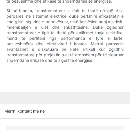
të besueshme dhe efikase të shpërndarjes së energjisë.
Si përfundim, transformatorët e tipit të thatë ofrojnë disa
përparësi në sistemet elektrike, duke përfshirë efikasitetin e
energjisë, sigurinë e përmirësuar, mirëdashësinë ndaj mjedisit,
mirëmbajtjen e ulët dhe shkathtësinë. Duke zgjedhur
transformatorët e tipit të thatë për aplikimet tuaja elektrike,
mund të përfitoni nga performanca e tyre e lartë,
besueshmëria dhe efektiviteti i kostos. Merrni parasysh
avantazhet e diskutuara në këtë artikull kur zgjidhni
transformatorë për projektin tuaj të ardhshëm për të siguruar
shpërndarje efikase dhe të sigurt të energjisë.
.
Merrni kontakt me ne