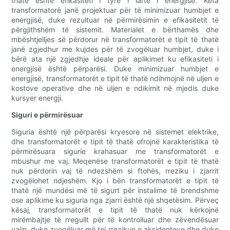
thatë është efikasiteti i tyre i lartë i energjisë. Këta
transformatorë janë projektuar për të minimizuar humbjet e
energjisë, duke rezultuar në përmirësimin e efikasitetit të
përgjithshëm të sistemit. Materialet e bërthamës dhe
mbështjelljes së përdorur në transformatorët e tipit të thatë
janë zgjedhur me kujdes për të zvogëluar humbjet, duke i
bërë ata një zgjedhje ideale për aplikimet ku efikasiteti i
energjisë është përparësi. Duke minimizuar humbjet e
energjisë, transformatorët e tipit të thatë ndihmojnë në uljen e
kostove operative dhe në uljen e ndikimit në mjedis duke
kursyer energji.
Siguri e përmirësuar
Siguria është një përparësi kryesore në sistemet elektrike,
dhe transformatorët e tipit të thatë ofrojnë karakteristika të
përmirësuara sigurie krahasuar me transformatorët e
mbushur me vaj. Meqenëse transformatorët e tipit të thatë
nuk përdorin vaj të ndezshëm si ftohës, rreziku i zjarrit
zvogëlohet ndjeshëm. Kjo i bën transformatorët e tipit të
thatë një mundësi më të sigurt për instalime të brendshme
ose aplikime ku siguria nga zjarri është një shqetësim. Përveç
kësaj, transformatorët e tipit të thatë nuk kërkojnë
mirëmbajtje të rregullt për të kontrolluar dhe zëvendësuar
vajin, duke zvogëluar më tej rrezikun e aksidenteve dhe duke