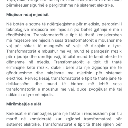
përmirësuar sigurinë e përgjithshme në sistemet elektrike.
Miqësor ndaj mjedisit
Në botën e sotme të ndërgjegjshme për mjedisin, përdorimi i
teknologjive miqësore me mjedisin po bëhet gjithnjë e më i
rëndësishëm. Transformatorët e tipit të thatë konsiderohen
më miqësorë me mjedisin sesa transformatorët e mbushur me
vaj për shkak të mungesës së vajit në dizajnin e tyre.
Transformatorët e mbushur me vaj mund të paraqesin rrezik
për rrjedhje dhe derdhje vaji, të cilat mund të kenë efekte të
dëmshme në mjedis. Transformatorët e tipit të thatë
eliminojnë këtë rrezik, duke i bërë ata një zgjedhje më të
qëndrueshme dhe miqësore me mjedisin për sistemet
elektrike. Përveç kësaj, transformatorët e tipit të thatë janë të
riciklueshëm dhe mund të hidhen më lehtë sesa
transformatorët e mbushur me vaj, duke zvogëluar më tej
ndikimin e tyre në mjedis.
Mirëmbajtje e ulët
Kërkesat e mirëmbajtjes janë një faktor i rëndësishëm për t'u
marrë në konsideratë kur zgjidhni transformatorë për
sistemet elektrike. Transformatorët e tipit të thatë njihen për