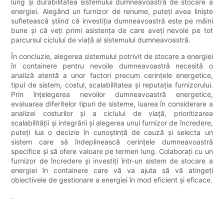
lung și durabilitatea sistemului dumneavoastră de stocare a
energiei. Alegând un furnizor de renume, puteți avea liniște
sufletească știind că investiția dumneavoastră este pe mâini
bune și că veți primi asistența de care aveți nevoie pe tot
parcursul ciclului de viață al sistemului dumneavoastră.
În concluzie, alegerea sistemului potrivit de stocare a energiei
în containere pentru nevoile dumneavoastră necesită o
analiză atentă a unor factori precum cerințele energetice,
tipul de sistem, costul, scalabilitatea și reputația furnizorului.
Prin înțelegerea nevoilor dumneavoastră energetice,
evaluarea diferitelor tipuri de sisteme, luarea în considerare a
analizei costurilor și a ciclului de viață, prioritizarea
scalabilității și integrării și alegerea unui furnizor de încredere,
puteți lua o decizie în cunoștință de cauză și selecta un
sistem care să îndeplinească cerințele dumneavoastră
specifice și să ofere valoare pe termen lung. Colaborați cu un
furnizor de încredere și investiți într-un sistem de stocare a
energiei în containere care vă va ajuta să vă atingeți
obiectivele de gestionare a energiei în mod eficient și eficace.
.