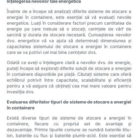
Înțelegerea nevoilor tale energetice
Înainte de a începe să analizați diferite sisteme de stocare a
energiei în containere, este esențial să vă evaluați nevoile
energetice. Luați în considerare factori precum cantitatea de
energie pe care trebuie să o stocați, cerințele de vârf de
sarcină și durata de stocare necesară. Cunoașterea nevoilor
dvs. energetice vă va ajuta să determinați dimensiunea și
capacitatea sistemului de stocare a energiei în containere
care se va potrivi cel mai bine cerințelor dvs.
Odată ce aveți o înțelegere clară a nevoilor dvs. de energie,
puteți începe să explorați diferite soluții de stocare a energiei
în containere disponibile pe piață. Căutați sisteme care oferă
echilibrul potrivit între capacitate, scalabilitate și eficiență
pentru a vă asigura că obțineți cea mai mare valoare pentru
investiția dvs.
Evaluarea diferitelor tipuri de sisteme de stocare a energiei
în containere
Există diverse tipuri de sisteme de stocare a energiei în
containere, fiecare cu propriul set de avantaje și
dezavantaje. Printre tipurile comune se numără bateriile litiu-
ion, bateriile cu flux și bateriile plumb-acid. Este esențial să