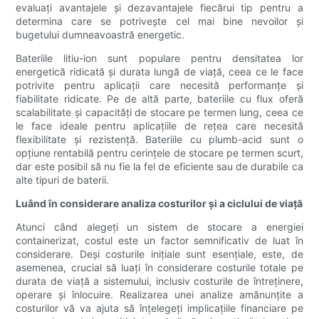
evaluați avantajele și dezavantajele fiecărui tip pentru a
determina care se potrivește cel mai bine nevoilor și
bugetului dumneavoastră energetic.
Bateriile litiu-ion sunt populare pentru densitatea lor
energetică ridicată și durata lungă de viață, ceea ce le face
potrivite pentru aplicații care necesită performanțe și
fiabilitate ridicate. Pe de altă parte, bateriile cu flux oferă
scalabilitate și capacități de stocare pe termen lung, ceea ce
le face ideale pentru aplicațiile de rețea care necesită
flexibilitate și rezistență. Bateriile cu plumb-acid sunt o
opțiune rentabilă pentru cerințele de stocare pe termen scurt,
dar este posibil să nu fie la fel de eficiente sau de durabile ca
alte tipuri de baterii.
Luând în considerare analiza costurilor și a ciclului de viață
Atunci când alegeți un sistem de stocare a energiei
containerizat, costul este un factor semnificativ de luat în
considerare. Deși costurile inițiale sunt esențiale, este, de
asemenea, crucial să luați în considerare costurile totale pe
durata de viață a sistemului, inclusiv costurile de întreținere,
operare și înlocuire. Realizarea unei analize amănunțite a
costurilor vă va ajuta să înțelegeți implicațiile financiare pe