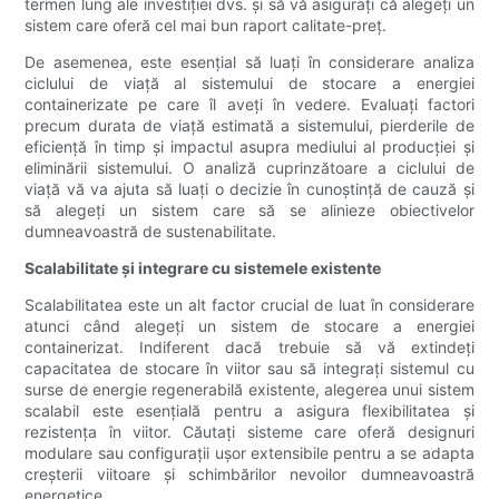
termen lung ale investiției dvs. și să vă asigurați că alegeți un
sistem care oferă cel mai bun raport calitate-preț.
De asemenea, este esențial să luați în considerare analiza
ciclului de viață al sistemului de stocare a energiei
containerizate pe care îl aveți în vedere. Evaluați factori
precum durata de viață estimată a sistemului, pierderile de
eficiență în timp și impactul asupra mediului al producției și
eliminării sistemului. O analiză cuprinzătoare a ciclului de
viață vă va ajuta să luați o decizie în cunoștință de cauză și
să alegeți un sistem care să se alinieze obiectivelor
dumneavoastră de sustenabilitate.
Scalabilitate și integrare cu sistemele existente
Scalabilitatea este un alt factor crucial de luat în considerare
atunci când alegeți un sistem de stocare a energiei
containerizat. Indiferent dacă trebuie să vă extindeți
capacitatea de stocare în viitor sau să integrați sistemul cu
surse de energie regenerabilă existente, alegerea unui sistem
scalabil este esențială pentru a asigura flexibilitatea și
rezistența în viitor. Căutați sisteme care oferă designuri
modulare sau configurații ușor extensibile pentru a se adapta
creșterii viitoare și schimbărilor nevoilor dumneavoastră
energetice.