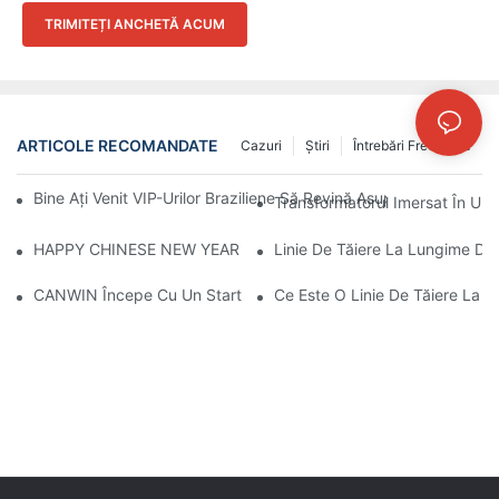
TRIMITEȚI ANCHETĂ ACUM
ARTICOLE RECOMANDATE
Cazuri
Ştiri
Întrebări Frecvente
Bine Ați Venit VIP-Urilor Braziliene Să Revină Asupra CANWIN Și
Transformatorul Imersat În Ule
HAPPY CHINESE NEW YEAR！
Linie De Tăiere La Lungime D
CANWIN Începe Cu Un Start De Bun Augur Și Pornește Într-O Nou
Ce Este O Linie De Tăiere La 