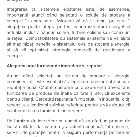
Integrarea cu sistemele existente este, de asemenea,
importantă atunci când selectați o soluție de stocare a
energiei în containere. Asigurați-vă că sistemul pe care îl
alegeți se poate integra perfect cu infrastructura energetică
actuală, inclusiv panouri solare, turbine eoliene sau conexiuni
la rețea. Compatibilitatea cu sistemele existente vă va ajuta
să maximizați beneficiile sistemului dvs. de stocare a energiei
și să vă optimizați strategia generală de gestionare a
energiei.
Alegerea unui furnizor de încredere și reputat
Atunci când selectați un sistem de stocare a energiei
containerizat, este esențial să alegeți un furnizor fiabil și cu o
reputație bună. Căutați companii cu o experiență dovedită în
furnizarea de produse de înaltă calitate și servicii excelente
pentru clienți. Cercetați reputația furnizorului în industrie, citiți
recenziile clienților și solicitați referințe pentru a vă asigura că
colaborați cu un furnizor de încredere.
Un furnizor de încredere nu numai că va oferi un produs de
înaltă calitate, dar va oferi și asistență continuă, întreținere și
servicii de garanție pentru a asigura performanța pe termen