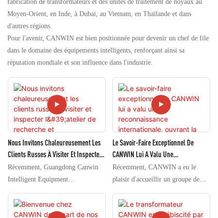
fabrication de transformateurs et des unités de traitement de noyaux au
Moyen-Orient, en Inde, à Dubaï, au Vietnam, en Thaïlande et dans
d'autres régions.
Pour l'avenir, CANWIN est bien positionnée pour devenir un chef de file
dans le domaine des équipements intelligents, renforçant ainsi sa
réputation mondiale et son influence dans l'industrie.
Nous Invitons Chaleureusement Les
Le Savoir-Faire Exceptionnel De
Clients Russes À Visiter Et Inspecter
CANWIN Lui A Valu Une
L'atelier De Recherche Et
Reconnaissance Internationale,
Récemment, Guangdong Canwin
Récemment, CANWIN a eu le
Développement Des Produits
Ouvrant La Voie À La Coopération.
Intelligent Equipment
plaisir d'accueillir un groupe de
CANWIN.
Manufacturing Co., Ltd. a accueilli
clients internationaux qui, ayant
un groupe de clients russes de
découvert l'entreprise via une
renom. L'équipe de commerce
plateforme internationale