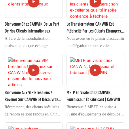
extérieur de l'entreprise les a
spécialisée dans l'industrie
accompagnés tout au long de leur
énergétique, sont venus
visite, leur faisant découvrir les
spécialement pour visiter le
Bienvenue Chez CANWIN De La Part
Le Transformateur CANWIN Est
ateliers de R&D et les lignes de
processus de fabrication des
De Nos Clients Internationaux
Plébiscité Par Les Clients Étrangers ;
production avec professionnalisme
transformateurs. L'équipe
Son Excellente Qualité Inspire
À l'ère de la mondialisation
Nous avons eu le plaisir d'accueillir
et convivialité. Cette visite a non
commerciale internationale a
Confiance À L’échelle Mondiale.
croissante, chaque échange
la délégation de notre client
seulement démontré les capacités
chaleureusement accueilli ces
international recèle d'innombrables
étranger dans notre usine pour une
techniques de CANWIN, mais a
clients venus de loin et les a
opportunités commerciales et un
inspection complète sur site et une
également jeté les bases d'une
accompagnés sur la ligne de
potentiel de collaboration illimité.
vérification des transformateurs
future collaboration entre les deux
production, leur permettant
Récemment, CANWIN a eu le
CANWIN. L'équipe, faisant preuve
parties.
d'observer sur place l'ensemble du
plaisir d'accueillir un groupe
d'une grande rigueur et d'un
processus de fabrication des
d'invités de marque : des
professionnalisme exemplaire, a
Bienvenue Aux VIP Brésiliens !
METP En Visite Chez CANWIN,
transformateurs.
personnalités du secteur venues de
examiné minutieusement chaque
Revenez Sur CANWIN Et Découvrez
Fournisseur Et Fabricant | CANWIN
l'étranger. Ayant parcouru de
aspect de la ligne de production, de
Ensemble De Nouveaux Articles.
Récemment, des clients brésiliens
Bienvenue à METP en visite à
longues distances, elles ont visité
la conception aux matériaux, en
de renom se sont rendus en Chine,
l'usine d'équipements de découpe
notre centre de production
passant par les procédés de
et plus précisément chez
de noyaux de transformateurs
d'équipements et ont pu constater
fabrication et les performances du
Guangdong Keying Intelligent
CANWIN !