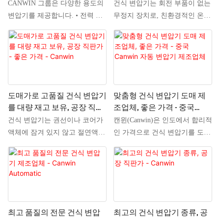
CANWIN 그룹은 다양한 용도의
건식 변압기는 회전 부품이 없는
변압기를 제공합니다. • 전력 배
무정지 장치로, 친환경적인 온도
전용 범용 변압기 • 발전소 및 기
절연 시스템을 사용합니다. 이러
타 시설용 서비스 변압기 • 야금,
한 변압기는 "주조 수지형 변압
시추, 가스 및 석유 생산 등 산업
기"라고도 불립니다. 다양한 상
분야의 직류 구동용 컨버터 변압
업, 산업 및 공공 시설에 사용됩
기 • 도시 교통(지하철, 트램, 트
니다.
롤리버스) 컨버터 설비용 변압기
도매가로 고품질 건식 변압기
맞춤형 건식 변압기 도매 제
• 터보 및 수력 발전기 여자 시스
를 대량 재고 보유, 공장 직판
조업체, 좋은 가격 - 중국
템용 컨버터 변압기 고객 요구
가 - 좋은 가격 - Canwin
Canwin 자동 변압기 제조업체
건식 변압기는 권선이나 코어가
캔윈(Canwin)은 인도에서 합리적
사항에 따라 변압기는 다음과 같
액체에 잠겨 있지 않고 절연액을
인 가격으로 건식 변압기를 도매
은 설계 버전으로 제공될 수 있
전혀 사용하지 않는 변압기입니
로 공급하는 제조업체입니다. 캔
습니다. 좌측: 전면(정격판 측면)
다. 대신, 권선과 코어는 공기로
윈 브랜드는 중국, 유럽 연합, 아
에서 고전압 권선 입력부가 좌측
가압된 밀폐된 탱크 내부에 보관
프리카, 남미, 미국, 러시아, 인
에 위치합니다. 우측: 전면(정격
됩니다.
도, 동남아시아 등 118개국에 등
판 측면)에서 고전압 권선 입력
록되어 있습니다. 캔윈은 맞춤형
부가 우측에 위치합니다. 상부:
건식 변압기를 합리적인 가격에
최고 품질의 전문 건식 변압
최고의 건식 변압기 종류, 공
저전압 및 고전압 권선 입력부가
도매로 공급하는 중국 자동 변압