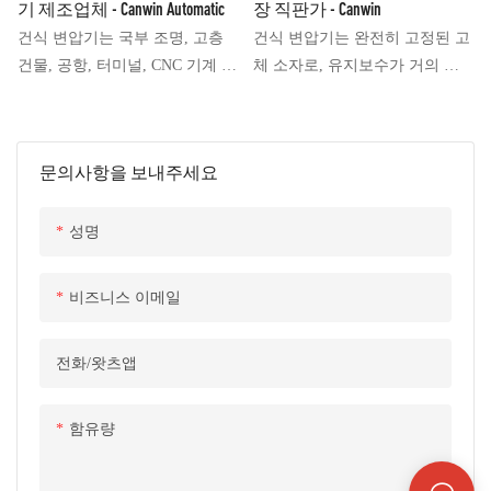
기 제조업체 - Canwin Automatic
장 직판가 - Canwin
변압기 상부 커버에 위치합니다.
기 제조업체입니다. "CANWIN"
• 기타 설계 버전은 고객 요청에
건식 변압기는 국부 조명, 고층
건식 변압기는 완전히 고정된 고
상표는 국제 전기 기술 협회의
따라 제공됩니다.
건물, 공항, 터미널, CNC 기계 장
체 소자로, 유지보수가 거의 필
유명 상표로 선정되었으며,
비 등 다양한 곳에서 널리 사용
요 없어 문제 없이 작동합니다.
"CANWIN CNC" 상표는 중국에
됩니다. 간단히 말해 건식 변압
이 변압기는 움직이는 부품이 전
서 고급 제조 브랜드로 인정받고
기는 변압기 코어와 권선에 절연
혀 없습니다. 액체 충진 변압기
있습니다.
문의사항을 보내주세요
유가 함침되지 않은 변압기를 의
와 달리, 건식 변압기는 고온 절
미합니다.
연 시스템을 사용하여 환경적으
로 매우 안전합니다.
성명
비즈니스 이메일
전화/왓츠앱
함유량