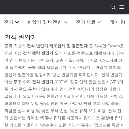
전기
변압기 및 배전반
전기 재료
레이저 
건식 변압기
중국 최고의
건식 변압기 제조업체 및 공급업체
중 하나인 Canwin은
20년 이상
건식 전력 변압기 도매
제조를 전문으로 해왔습니다. 당사
의 건식 변압기는 국부 조명, 고층 건물, 공항, 터미널, CNC 기계 장
비 등 다양한 곳에 널리 사용됩니다. 건식 변압기는 변압기 코어와
권선에 절연유를 함침하지 않는 변압기를 의미합니다. 건식 변압기
에는
주조 수지 건식 변압기
(CRT)와 진공 압력 함침 변압기(VPI)의
두 가지 주요 유형이 있습니다. 건식 전력 변압기의 장점은 다음과
같습니다. 오일 미사용, 친환경적이고 안전함, 지속 가능성, 자체 소
화성으로 화재 위험 낮음, 안전 요구 사항 및 환경 고려 사항 충족,
저렴한 설치 비용 및 낮은 부하 손실, 낮은 유지 보수 비용. 건식 전
력 변압기는 유해한 액체나 유체를 사용하지 않으므로 환경에 유해
한 가스를 배출하지 않습니다. 또한 가연성 유체가 없으므로 폭발이