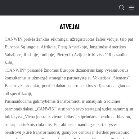
ATVEJAI
CANWIN prekės ženklas sėkmingai užregistruotas šalies viduje, taip pat
Europos Sąjungoje, Afrikoje, Pietų Amerikoje, Jungtinėse Amerikos
Valstijose, Rusijoje, Indijoje, Pietryčių Azijoje ir iš viso 118 pasaulio
šalių.
„CANWIN“ pasamdė žinomus Europos dizainerius kaip vyresniuosius
konsultantus ir užmezgė strateginę partnerystę su Vokietijos „Siemens“.
Bendrovės produktų portfelį dabar sudaro penkios serijos su daugiau nei
50 specifikacijų.
Pasinaudodama galimybėmis transformuoti ir atnaujinti tradicines
pramonės šakas, „CANWIN“ sustiprino savo strateginį suderinamumą su
iniciatyva „Viena juosta ir vienas kelias“, stiprindama bendradarbiavimą
su tarptautinėmis rinkomis. Per abipusiai naudingas partnerystes
bendrovė įkūrė transformatorių gamybos centrus ir šerdies perdirbimo