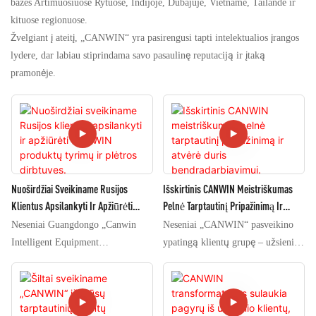
bazes Artimuosiuose Rytuose, Indijoje, Dubajuje, Vietname, Tailande ir
kituose regionuose.
Žvelgiant į ateitį, „CANWIN“ yra pasirengusi tapti intelektualios įrangos
lydere, dar labiau stiprindama savo pasaulinę reputaciją ir įtaką
pramonėje.
Nuoširdžiai Sveikiname Rusijos
Išskirtinis CANWIN Meistriškumas
Klientus Apsilankyti Ir Apžiūrėti
Pelnė Tarptautinį Pripažinimą Ir
CANWIN Produktų Tyrimų Ir Plėtros
Atvėrė Duris Bendradarbiavimui.
Neseniai Guangdongo „Canwin
Neseniai „CANWIN“ pasveikino
Dirbtuves.
Intelligent Equipment
ypatingą klientų grupę – užsienio
Manufacturing Co., Ltd.“ sulaukė
klientus, kurie apie mus sužinojo
garbingų Rusijos klientų grupės
per tarptautinę energetikos
vizito. Bendrovės užsienio
pramonės platformą ir atvyko
prekybos komanda lydėjo klientus
specialiai apžiūrėti transformatorių