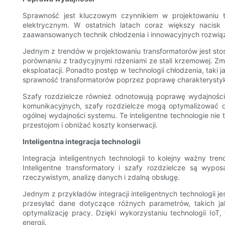
Sprawność jest kluczowym czynnikiem w projektowaniu t
elektrycznym. W ostatnich latach coraz większy nacisk
zaawansowanych technik chłodzenia i innowacyjnych rozwią
Jednym z trendów w projektowaniu transformatorów jest stoso
porównaniu z tradycyjnymi rdzeniami ze stali krzemowej. Zmn
eksploatacji. Ponadto postęp w technologii chłodzenia, ta
sprawność transformatorów poprzez poprawę charakterystyki c
Szafy rozdzielcze również odnotowują poprawę wydajności dz
komunikacyjnych, szafy rozdzielcze mogą optymalizować d
ogólnej wydajności systemu. Te inteligentne technologie ni
przestojom i obniżać koszty konserwacji.
Inteligentna integracja technologii
Integracja inteligentnych technologii to kolejny ważny tre
Inteligentne transformatory i szafy rozdzielcze są wyp
rzeczywistym, analizę danych i zdalną obsługę.
Jednym z przykładów integracji inteligentnych technologii j
przesyłać dane dotyczące różnych parametrów, takich jak
optymalizację pracy. Dzięki wykorzystaniu technologii IoT,
energii.