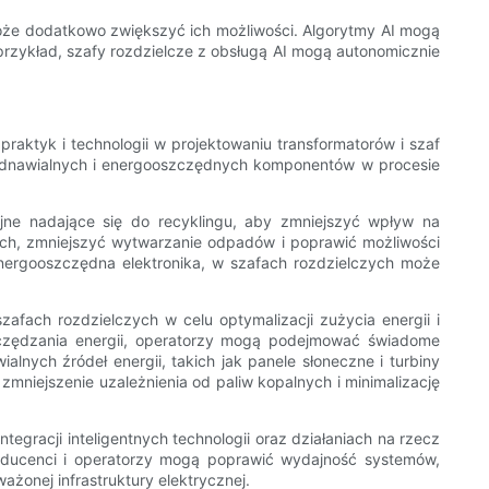
 może dodatkowo zwiększyć ich możliwości. Algorytmy AI mogą
przykład, szafy rozdzielcze z obsługą AI mogą autonomicznie
aktyk i technologii w projektowaniu transformatorów i szaf
odnawialnych i energooszczędnych komponentów w procesie
cyjne nadające się do recyklingu, aby zmniejszyć wpływ na
ych, zmniejszyć wytwarzanie odpadów i poprawić możliwości
energooszczędna elektronika, w szafach rozdzielczych może
fach rozdzielczych w celu optymalizacji zużycia energii i
oszczędzania energii, operatorzy mogą podejmować świadome
nych źródeł energii, takich jak panele słoneczne i turbiny
niejszenie uzależnienia od paliw kopalnych i minimalizację
egracji inteligentnych technologii oraz działaniach na rzecz
oducenci i operatorzy mogą poprawić wydajność systemów,
ażonej infrastruktury elektrycznej.