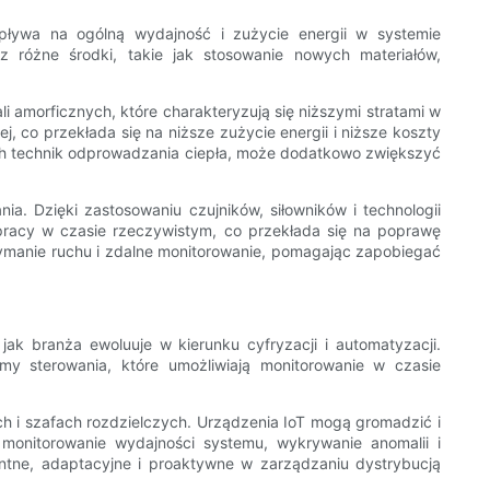
pływa na ogólną wydajność i zużycie energii w systemie
 różne środki, takie jak stosowanie nowych materiałów,
i amorficznych, które charakteryzują się niższymi stratami w
, co przekłada się na niższe zużycie energii i niższe koszty
ych technik odprowadzania ciepła, może dodatkowo zwiększyć
ia. Dzięki zastosowaniu czujników, siłowników i technologii
pracy w czasie rzeczywistym, co przekłada się na poprawę
rzymanie ruchu i zdalne monitorowanie, pomagając zapobiegać
 jak branża ewoluuje w kierunku cyfryzacji i automatyzacji.
my sterowania, które umożliwiają monitorowanie w czasie
ach i szafach rozdzielczych. Urządzenia IoT mogą gromadzić i
 monitorowanie wydajności systemu, wykrywanie anomalii i
igentne, adaptacyjne i proaktywne w zarządzaniu dystrybucją