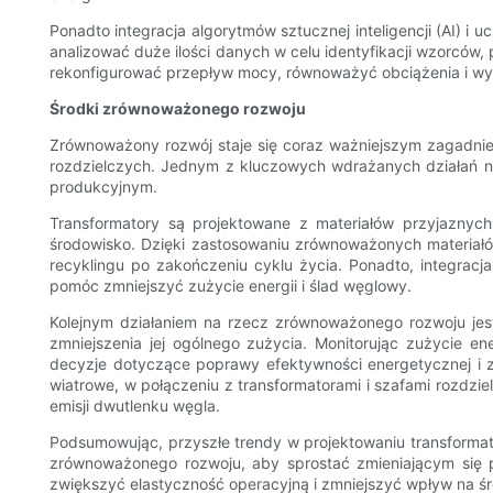
Ponadto integracja algorytmów sztucznej inteligencji (AI) 
analizować duże ilości danych w celu identyfikacji wzorców
rekonfigurować przepływ mocy, równoważyć obciążenia i wy
Środki zrównoważonego rozwoju
Zrównoważony rozwój staje się coraz ważniejszym zagadnien
rozdzielczych. Jednym z kluczowych wdrażanych działań 
produkcyjnym.
Transformatory są projektowane z materiałów przyjaznych 
środowisko. Dzięki zastosowaniu zrównoważonych materiałó
recyklingu po zakończeniu cyklu życia. Ponadto, integrac
pomóc zmniejszyć zużycie energii i ślad węglowy.
Kolejnym działaniem na rzecz zrównoważonego rozwoju jest
zmniejszenia jej ogólnego zużycia. Monitorując zużycie e
decyzje dotyczące poprawy efektywności energetycznej i zm
wiatrowe, w połączeniu z transformatorami i szafami rozdz
emisji dwutlenku węgla.
Podsumowując, przyszłe trendy w projektowaniu transformator
zrównoważonego rozwoju, aby sprostać zmieniającym się 
zwiększyć elastyczność operacyjną i zmniejszyć wpływ na środ