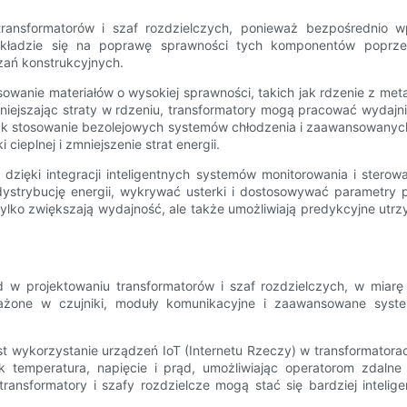
ransformatorów i szaf rozdzielczych, ponieważ bezpośrednio w
 kładzie się na poprawę sprawności tych komponentów poprzez
zań konstrukcyjnych.
wanie materiałów o wysokiej sprawności, takich jak rdzenie z metal
iejszając straty w rdzeniu, transformatory mogą pracować wydajniej
ki jak stosowanie bezolejowych systemów chłodzenia i zaawansowan
ieplnej i zmniejszenie strat energii.
ięki integracji inteligentnych systemów monitorowania i sterowan
ystrybucję energii, wykrywać usterki i dostosowywać parametry 
e tylko zwiększają wydajność, ale także umożliwiają predykcyjne ut
nd w projektowaniu transformatorów i szaf rozdzielczych, w miarę
osażone w czujniki, moduły komunikacyjne i zaawansowane syste
est wykorzystanie urządzeń IoT (Internetu Rzeczy) w transformator
 temperatura, napięcie i prąd, umożliwiając operatorom zdalne
 transformatory i szafy rozdzielcze mogą stać się bardziej intel