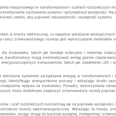
i uczenia maszynowego w transformatorach i szafach rozdzielczych
, przewidywania zachowania systemu i optymalizacji wydajności. Na 
krywać usterki, aby poprawić niezawodność i wydajność systemu.
iem w branży elektrycznej, co napędza wdrażanie ekologicznych pr
na rzecz zrównoważonego rozwoju jest wykorzystanie materiałów 
dla środowiska, takich jak biooleje izolacyjne i materiały izola
w, transformatory mogą zminimalizować emisję gazów cieplarnian
ja energooszczędnych komponentów, takich jak oświetlenie LED i 
 wdrożenie systemów zarządzania energią w transformatorach i sza
nergii, identyfikując energochłonne procesy i wdrażając środki 
niejszenia wpływu na środowisko. Ponadto, wykorzystanie odnawial
ielczymi, może dodatkowo zwiększyć zrównoważony rozwój poprzez zm
ów i szaf rozdzielczych koncentrują się na poprawie wydajności, int
potrzebom branży elektroenergetycznej. Wdrażając te trendy, pr
owisko, torując drogę do bardziej wydajnej, inteligentnej i zrównow