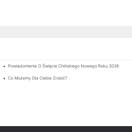
Powiadomienie O Święcie Chińskiego Nowego Roku 2026
AH(223) - 400CK)
ormatorów CANWIN Świeci!
Co Możemy Dla Ciebie Zrobić?