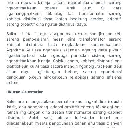
pikeun ngawas kinerja sistem, ngadeteksi anomali, sareng
ngaoptimalkeun operasi jarak jauh. Ku cara
ngamangpaatkeun téknologi IoT, transformator sareng
kabinet distribusi tiasa janten langkung cerdas, adaptif,
sareng proaktif dina ngatur distribusi daya.
Salian ti éta, integrasi algoritma kecerdasan jieunan (AI)
sareng pembelajaran mesin dina transformator sareng
kabinet distribusi tiasa ningkatkeun kamampuanana.
Algoritma AI tiasa nganalisis sajumlah ageung data pikeun
ngaidentipikasi pola, ngaduga paripolah sistem, sareng
ngaoptimalkeun kinerja. Salaku conto, kabinet distribusi anu
diaktipkeun ku AI tiasa sacara mandiri ngonpigurasikeun deui
aliran daya, ngimbangan beban, sareng ngadeteksi
gangguan pikeun ningkatkeun reliabilitas sareng efisiensi
sistem.
Ukuran Kalestarian
Kalestarian mangrupikeun perhatian anu ningkat dina industri
listrik, anu ngadorong adopsi prakték sareng téknologi anu
ramah lingkungan dina desain transformator sareng kabinet
distribusi. Salah sahiji ukuran kalestarian konci anu
dilaksanakeun nyaéta panggunaan bahan anu tiasa dianyari