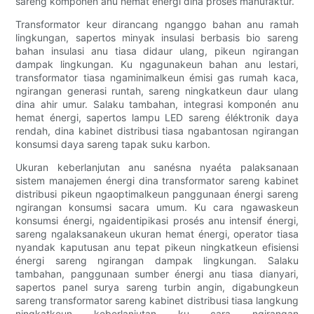
sareng komponén anu hemat énergi dina prosés manufaktur.
Transformator keur dirancang nganggo bahan anu ramah
lingkungan, sapertos minyak insulasi berbasis bio sareng
bahan insulasi anu tiasa didaur ulang, pikeun ngirangan
dampak lingkungan. Ku ngagunakeun bahan anu lestari,
transformator tiasa ngaminimalkeun émisi gas rumah kaca,
ngirangan generasi runtah, sareng ningkatkeun daur ulang
dina ahir umur. Salaku tambahan, integrasi komponén anu
hemat énergi, sapertos lampu LED sareng éléktronik daya
rendah, dina kabinet distribusi tiasa ngabantosan ngirangan
konsumsi daya sareng tapak suku karbon.
Ukuran keberlanjutan anu sanésna nyaéta palaksanaan
sistem manajemen énergi dina transformator sareng kabinet
distribusi pikeun ngaoptimalkeun panggunaan énergi sareng
ngirangan konsumsi sacara umum. Ku cara ngawaskeun
konsumsi énergi, ngaidentipikasi prosés anu intensif énergi,
sareng ngalaksanakeun ukuran hemat énergi, operator tiasa
nyandak kaputusan anu tepat pikeun ningkatkeun efisiensi
énergi sareng ngirangan dampak lingkungan. Salaku
tambahan, panggunaan sumber énergi anu tiasa dianyari,
sapertos panel surya sareng turbin angin, digabungkeun
sareng transformator sareng kabinet distribusi tiasa langkung
ningkatkeun keberlanjutan ku cara ngirangan