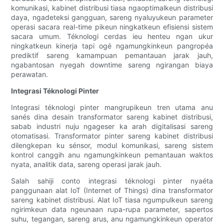
komunikasi, kabinet distribusi tiasa ngaoptimalkeun distribusi
daya, ngadeteksi gangguan, sareng nyaluyukeun parameter
operasi sacara real-time pikeun ningkatkeun efisiensi sistem
sacara umum. Téknologi cerdas ieu henteu ngan ukur
ningkatkeun kinerja tapi ogé ngamungkinkeun pangropéa
prediktif sareng kamampuan pemantauan jarak jauh,
ngabantosan nyegah downtime sareng ngirangan biaya
perawatan.
Integrasi Téknologi Pinter
Integrasi téknologi pinter mangrupikeun tren utama anu
sanés dina desain transformator sareng kabinet distribusi,
sabab industri nuju ngageser ka arah digitalisasi sareng
otomatisasi. Transformator pinter sareng kabinet distribusi
dilengkepan ku sénsor, modul komunikasi, sareng sistem
kontrol canggih anu ngamungkinkeun pemantauan waktos
nyata, analitik data, sareng operasi jarak jauh.
Salah sahiji conto integrasi téknologi pinter nyaéta
panggunaan alat IoT (Internet of Things) dina transformator
sareng kabinet distribusi. Alat IoT tiasa ngumpulkeun sareng
ngirimkeun data ngeunaan rupa-rupa parameter, sapertos
suhu, tegangan, sareng arus, anu ngamungkinkeun operator