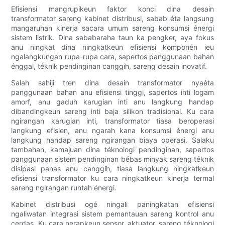
Efisiensi mangrupikeun faktor konci dina desain
transformator sareng kabinet distribusi, sabab éta langsung
mangaruhan kinerja sacara umum sareng konsumsi énergi
sistem listrik. Dina sababaraha taun ka pengker, aya fokus
anu ningkat dina ningkatkeun efisiensi komponén ieu
ngalangkungan rupa-rupa cara, sapertos panggunaan bahan
énggal, téknik pendinginan canggih, sareng desain inovatif.
Salah sahiji tren dina desain transformator nyaéta
panggunaan bahan anu efisiensi tinggi, sapertos inti logam
amorf, anu gaduh karugian inti anu langkung handap
dibandingkeun sareng inti baja silikon tradisional. Ku cara
ngirangan karugian inti, transformator tiasa beroperasi
langkung efisien, anu ngarah kana konsumsi énergi anu
langkung handap sareng ngirangan biaya operasi. Salaku
tambahan, kamajuan dina téknologi pendinginan, sapertos
panggunaan sistem pendinginan bébas minyak sareng téknik
disipasi panas anu canggih, tiasa langkung ningkatkeun
efisiensi transformator ku cara ningkatkeun kinerja termal
sareng ngirangan runtah énergi.
Kabinet distribusi ogé ningali paningkatan efisiensi
ngaliwatan integrasi sistem pemantauan sareng kontrol anu
cerdas. Ku cara nerapkeun sensor, aktuator, sareng téknologi