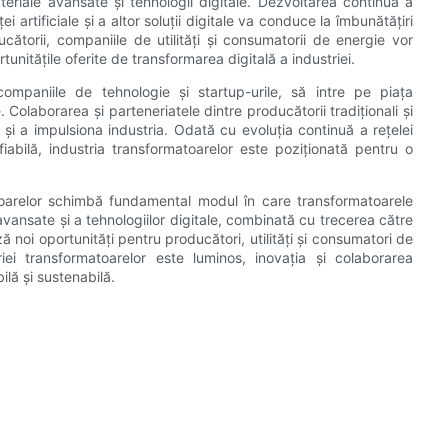
riale avansate și tehnologii digitale. Dezvoltarea continuă a
ei artificiale și a altor soluții digitale va conduce la îmbunătățiri
roducătorii, companiile de utilități și consumatorii de energie vor
unitățile oferite de transformarea digitală a industriei.
mpaniile de tehnologie și startup-urile, să intre pe piața
. Colaborarea și parteneriatele dintre producătorii tradiționali și
a și a impulsiona industria. Odată cu evoluția continuă a rețelei
iabilă, industria transformatoarelor este poziționată pentru o
atoarelor schimbă fundamental modul în care transformatoarele
 avansate și a tehnologiilor digitale, combinată cu trecerea către
ă noi oportunități pentru producători, utilități și consumatori de
riei transformatoarelor este luminos, inovația și colaborarea
ilă și sustenabilă.