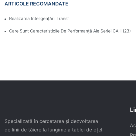
ARTICOLE RECOMANDATE
Realizarea Inteligențării Transformatorului De 110kV
Care Sunt Caracteristicile De Performanță Ale Seriei CAH (2
Li
Specializată în cercetarea și dezvoltarea
Ac
de linii de tăiere la lungime a tablei de oțel
Pr