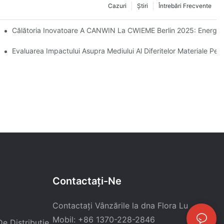
Cazuri
Ştiri
Întrebări Frecvente
Călătoria Inovatoare A CANWIN La CWIEME Berlin 2025: Energia C
? Care Sunt Funcțiile Lor Respective?1
Evaluarea Impactului Asupra Mediului Al Diferitelor Materiale Pen
Contactaţi-Ne
Contactați Vânzările la dna Flora Lu
Mobil: +86 1370-228-2846
e Distribuție