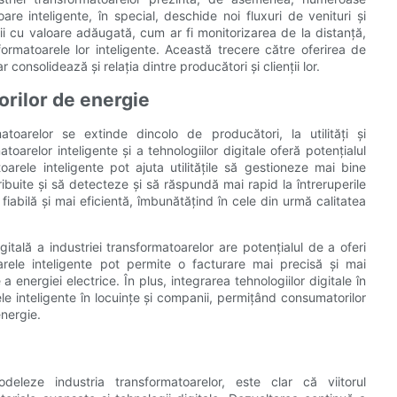
re inteligente, în special, deschide noi fluxuri de venituri și
ii cu valoare adăugată, cum ar fi monitorizarea de la distanță,
ormatoarele lor inteligente. Această trecere către oferirea de
 consolidează și relația dintre producători și clienții lor.
orilor de energie
matoarelor se extinde dincolo de producători, la utilități și
oarelor inteligente și a tehnologiilor digitale oferă potențialul
toarele inteligente pot ajuta utilitățile să gestioneze mai bine
ribuite și să detecteze și să răspundă mai rapid la întreruperile
fiabilă și mai eficientă, îmbunătățind în cele din urmă calitatea
tală a industriei transformatoarelor are potențialul de a oferi
rele inteligente pot permite o facturare mai precisă și mai
a energiei electrice. În plus, integrarea tehnologiilor digitale în
le inteligente în locuințe și companii, permițând consumatorilor
energie.
leze industria transformatoarelor, este clar că viitorul