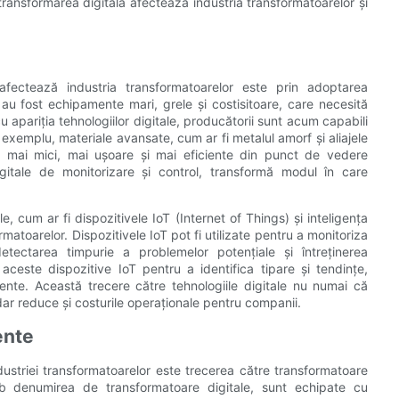
transformarea digitală afectează industria transformatoarelor și
 afectează industria transformatoarelor este prin adoptarea
 au fost echipamente mari, grele și costisitoare, care necesită
u apariția tehnologiilor digitale, producătorii sunt acum capabili
exemplu, materiale avansate, cum ar fi metalul amorf și aliajele
re mai mici, mai ușoare și mai eficiente din punct de vedere
gitale de monitorizare și control, transformă modul în care
, cum ar fi dispozitivele IoT (Internet of Things) și inteligența
rmatoarelor. Dispozitivele IoT pot fi utilizate pentru a monitoriza
etectarea timpurie a problemelor potențiale și întreținerea
 aceste dispozitive IoT pentru a identifica tipare și tendințe,
iente. Această trecere către tehnologiile digitale nu numai că
dar reduce și costurile operaționale pentru companii.
ente
ndustriei transformatoarelor este trecerea către transformatoare
sub denumirea de transformatoare digitale, sunt echipate cu