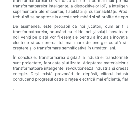
transformatoarelor se va baza din ce în ce mai mult pe mate
transformatoarelor inteligente, a dispozitivelor IoT, a inteligenț
suplimentare ale eficienței, fiabilității și sustenabilității. P
trebui să se adapteze la aceste schimbări și să profite de oport
De asemenea, este probabil ca noi jucători, cum ar fi co
transformatoarelor, aducând cu ei idei noi și soluții inovatoare
noii veniți pe piață vor fi esențiale pentru a încuraja inovați
electrice și cu cererea tot mai mare de energie curată și f
creștere și o transformare semnificativă în următorii ani.
În concluzie, transformarea digitală a industriei transform
sunt proiectate, fabricate și utilizate. Adoptarea materialelor
transformatoare inteligente, revoluționează industria și creeaz
energie. Deși există provocări de depășit, viitorul indust
conducând progresul către o rețea electrică mai eficientă, fiab
.