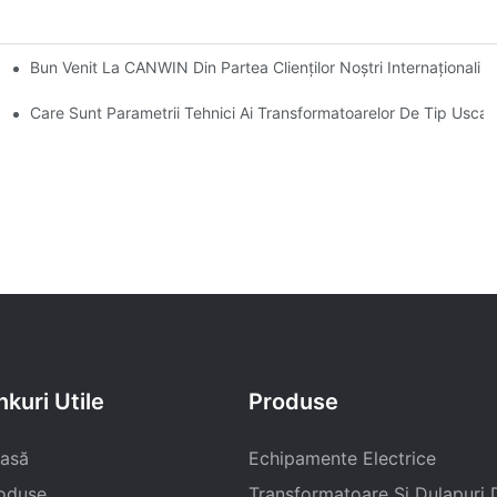
Bun Venit La CANWIN Din Partea Clienților Noștri Internaționali
3) -300/400/600DV Dezvoltate De CANWIN?
Care Sunt Parametrii Tehnici Ai Transformatoarelor De Tip Uscat
nkuri Utile
Produse
asă
Echipamente Electrice
oduse
Transformatoare Și Dulapuri D