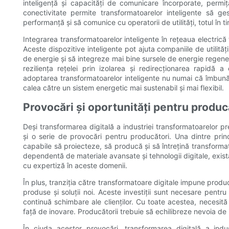
inteligență și capacități de comunicare încorporate, permi
conectivitate permite transformatoarelor inteligente să ge
performanță și să comunice cu operatorii de utilități, totul în t
Integrarea transformatoarelor inteligente în rețeaua electrică
Aceste dispozitive inteligente pot ajuta companiile de utilităț
de energie și să integreze mai bine sursele de energie regenera
reziliența rețelei prin izolarea și redirecționarea rapidă 
adoptarea transformatoarelor inteligente nu numai că îmbunătăț
calea către un sistem energetic mai sustenabil și mai flexibil.
Provocări și oportunități pentru produc
Deși transformarea digitală a industriei transformatoarelor p
și o serie de provocări pentru producători. Una dintre prin
capabile să proiecteze, să producă și să întrețină transforma
dependentă de materiale avansate și tehnologii digitale, există 
cu expertiză în aceste domenii.
În plus, tranziția către transformatoare digitale impune produ
produse și soluții noi. Aceste investiții sunt necesare pentr
continuă schimbare ale clienților. Cu toate acestea, necesită
față de inovare. Producătorii trebuie să echilibreze nevoia de in
În ciuda acestor provocări, transformarea digitală a ind