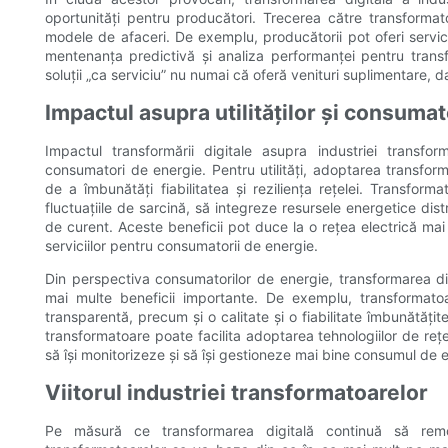
oportunități pentru producători. Trecerea către transformatoa
modele de afaceri. De exemplu, producătorii pot oferi servic
mentenanța predictivă și analiza performanței pentru transf
soluții „ca serviciu” nu numai că oferă venituri suplimentare, dar
Impactul asupra utilităților și consumat
Impactul transformării digitale asupra industriei transfor
consumatori de energie. Pentru utilități, adoptarea transformat
de a îmbunătăți fiabilitatea și reziliența rețelei. Transforma
fluctuațiile de sarcină, să integreze resursele energetice dist
de curent. Aceste beneficii pot duce la o rețea electrică mai 
serviciilor pentru consumatorii de energie.
Din perspectiva consumatorilor de energie, transformarea digi
mai multe beneficii importante. De exemplu, transformatoa
transparentă, precum și o calitate și o fiabilitate îmbunătățite 
transformatoare poate facilita adoptarea tehnologiilor de rețe
să își monitorizeze și să își gestioneze mai bine consumul de 
Viitorul industriei transformatoarelor
Pe măsură ce transformarea digitală continuă să remode