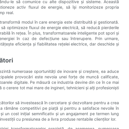
țându-le să comunice cu alte dispozitive și sisteme. Această
stioneze activ fluxul de energie, să își monitorizeze propria
imp real.
 transformă modul în care energia este distribuită și gestionată.
i să optimizeze fluxul de energie electrică, să reducă pierderile
bilă în rețea. În plus, transformatoarele inteligente pot spori și
a energiei în caz de defecțiune sau întrerupere. Prin urmare,
ește eficiența și fiabilitatea rețelei electrice, dar deschide și
ători
rezintă numeroase oportunități de inovare și creștere, ea aduce
cipalele provocări este nevoia unei forțe de muncă calificate,
toarele digitale. Pe măsură ce industria devine din ce în ce mai
o cerere tot mai mare de ingineri, tehnicieni și alți profesioniști
cătorilor să investească în cercetare și dezvoltare pentru a crea
u a rămâne competitivi pe piață și pentru a satisface nevoile în
 și un cost inițial semnificativ și un angajament pe termen lung
vestiții cu presiunea de a livra produse rentabile clienților lor.
ustriei transformatoarelor prezintă, de asemenea, numeroase