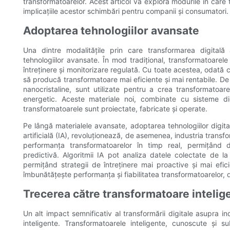
transformatoarelor. Acest articol va explora modurile în care 
implicațiile acestor schimbări pentru companii și consumatori.
Adoptarea tehnologiilor avansate
Una dintre modalitățile prin care transformarea digitală
tehnologiilor avansate. În mod tradițional, transformatoarele
întreținere și monitorizare regulată. Cu toate acestea, odată c
să producă transformatoare mai eficiente și mai rentabile. De 
nanocristaline, sunt utilizate pentru a crea transformatoa
energetic. Aceste materiale noi, combinate cu sisteme di
transformatoarele sunt proiectate, fabricate și operate.
Pe lângă materialele avansate, adoptarea tehnologiilor digitale
artificială (IA), revoluționează, de asemenea, industria transfo
performanța transformatoarelor în timp real, permițând d
predictivă. Algoritmii IA pot analiza datele colectate de la
permițând strategii de întreținere mai proactive și mai efic
îmbunătățește performanța și fiabilitatea transformatoarelor, 
Trecerea către transformatoare intelig
Un alt impact semnificativ al transformării digitale asupra i
inteligente. Transformatoarele inteligente, cunoscute și 