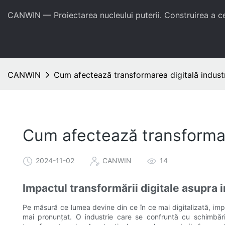
CANWIN — Proiectarea nucleului puterii. Construirea a 
CANWIN
Cum afectează transformarea digitală indust
Cum afectează transformar
2024-11-02
CANWIN
14
Impactul transformării digitale asupra 
Pe măsură ce lumea devine din ce în ce mai digitalizată, impac
mai pronunțat. O industrie care se confruntă cu schimbări 