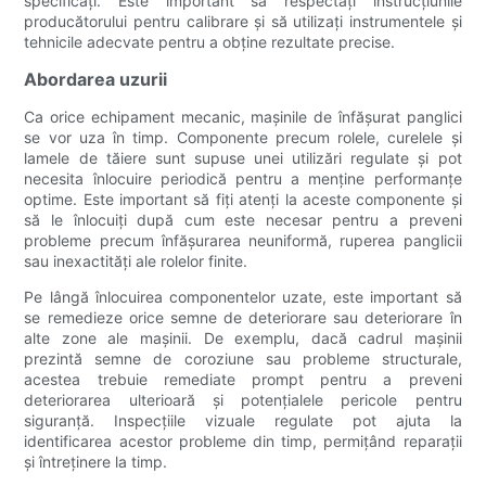
specificați. Este important să respectați instrucțiunile
producătorului pentru calibrare și să utilizați instrumentele și
tehnicile adecvate pentru a obține rezultate precise.
Abordarea uzurii
Ca orice echipament mecanic, mașinile de înfășurat panglici
se vor uza în timp. Componente precum rolele, curelele și
lamele de tăiere sunt supuse unei utilizări regulate și pot
necesita înlocuire periodică pentru a menține performanțe
optime. Este important să fiți atenți la aceste componente și
să le înlocuiți după cum este necesar pentru a preveni
probleme precum înfășurarea neuniformă, ruperea panglicii
sau inexactități ale rolelor finite.
Pe lângă înlocuirea componentelor uzate, este important să
se remedieze orice semne de deteriorare sau deteriorare în
alte zone ale mașinii. De exemplu, dacă cadrul mașinii
prezintă semne de coroziune sau probleme structurale,
acestea trebuie remediate prompt pentru a preveni
deteriorarea ulterioară și potențialele pericole pentru
siguranță. Inspecțiile vizuale regulate pot ajuta la
identificarea acestor probleme din timp, permițând reparații
și întreținere la timp.