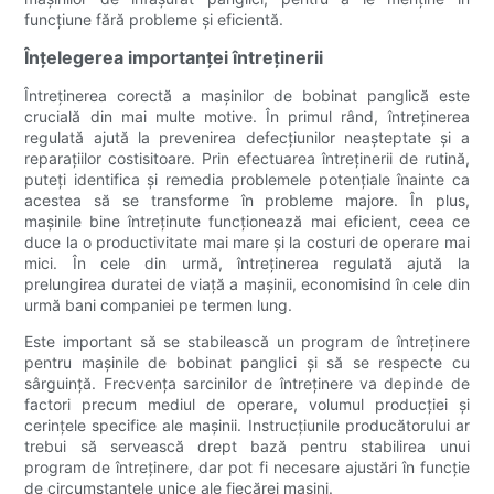
funcțiune fără probleme și eficientă.
Înțelegerea importanței întreținerii
Întreținerea corectă a mașinilor de bobinat panglică este
crucială din mai multe motive. În primul rând, întreținerea
regulată ajută la prevenirea defecțiunilor neașteptate și a
reparațiilor costisitoare. Prin efectuarea întreținerii de rutină,
puteți identifica și remedia problemele potențiale înainte ca
acestea să se transforme în probleme majore. În plus,
mașinile bine întreținute funcționează mai eficient, ceea ce
duce la o productivitate mai mare și la costuri de operare mai
mici. În cele din urmă, întreținerea regulată ajută la
prelungirea duratei de viață a mașinii, economisind în cele din
urmă bani companiei pe termen lung.
Este important să se stabilească un program de întreținere
pentru mașinile de bobinat panglici și să se respecte cu
sârguință. Frecvența sarcinilor de întreținere va depinde de
factori precum mediul de operare, volumul producției și
cerințele specifice ale mașinii. Instrucțiunile producătorului ar
trebui să servească drept bază pentru stabilirea unui
program de întreținere, dar pot fi necesare ajustări în funcție
de circumstanțele unice ale fiecărei mașini.