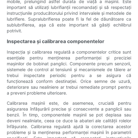
mobile, prelungind astfel durata de viață a mașinii. Este
important să utilizați lubrifianții recomandați și să respectați
instrucțiunile producătorului privind intervalele și metodele de
lubrifiere. Supralubrifierea poate fi la fel de dăunătoare ca
sublubrifierea, așa că este important să găsiți echilibrul
potrivit.
Inspectarea și calibrarea componentelor
Inspecția și calibrarea regulată a componentelor critice sunt
esențiale pentru menținerea performanței și preciziei
mașinilor de bobinat panglici. Componente precum senzorii,
sistemele de control al tensiunii și mecanismele de tăiere ar
trebui inspectate periodic pentru a se asigura că
funcționează conform destinației. Orice semne de uzură,
deteriorare sau nealiniere ar trebui remediate prompt pentru
a preveni probleme ulterioare.
Calibrarea mașinii este, de asemenea, crucială pentru
asigurarea înfășurării precise și consecvente a panglicii sau
benzii. În timp, componentele mașinii se pot deplasa sau
deveni nealiniate, ceea ce duce la abateri ale calității rolelor
înfășurate. Calibrarea regulată ajută la corectarea acestor
probleme și la menținerea performanței mașinii în parametrii