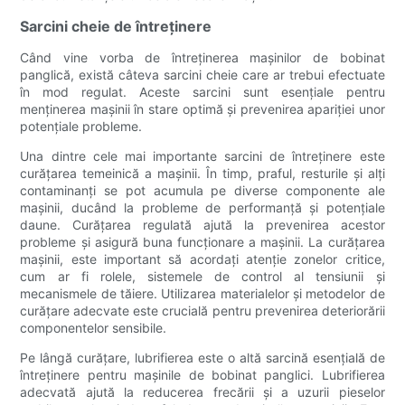
Sarcini cheie de întreținere
Când vine vorba de întreținerea mașinilor de bobinat
panglică, există câteva sarcini cheie care ar trebui efectuate
în mod regulat. Aceste sarcini sunt esențiale pentru
menținerea mașinii în stare optimă și prevenirea apariției unor
potențiale probleme.
Una dintre cele mai importante sarcini de întreținere este
curățarea temeinică a mașinii. În timp, praful, resturile și alți
contaminanți se pot acumula pe diverse componente ale
mașinii, ducând la probleme de performanță și potențiale
daune. Curățarea regulată ajută la prevenirea acestor
probleme și asigură buna funcționare a mașinii. La curățarea
mașinii, este important să acordați atenție zonelor critice,
cum ar fi rolele, sistemele de control al tensiunii și
mecanismele de tăiere. Utilizarea materialelor și metodelor de
curățare adecvate este crucială pentru prevenirea deteriorării
componentelor sensibile.
Pe lângă curățare, lubrifierea este o altă sarcină esențială de
întreținere pentru mașinile de bobinat panglici. Lubrifierea
adecvată ajută la reducerea frecării și a uzurii pieselor