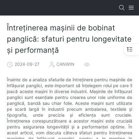
Întreținerea mașinii de bobinat
panglică: sfaturi pentru longevitate
și performanță
2024-09-27
CANWIN
Înainte de a analiza sfaturile de întreținere pentru mașinile de
înfășurat panglici, este important să înțelegem rolul pe care îl
joacă aceste mașini în diverse industrii. Mașinile de înfășurat
panglici sunt esențiale pentru crearea unor role uniforme de
panglică, bandă sau chiar folie. Aceste mașini sunt utilizate
pe scară largă în industrii precum ambalarea, textilele și
tipografia, unde precizia și eficiența sunt cruciale.
Întreținerea corespunzătoare a acestor mașini este crucială
pentru asigurarea longevității și a performanței optime. În
acest articol, vom discuta câteva sfaturi pentru întreținerea
mașinilor de înfășurat panglici, pentru a le menține în