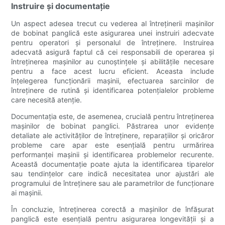
Instruire și documentație
Un aspect adesea trecut cu vederea al întreținerii mașinilor
de bobinat panglică este asigurarea unei instruiri adecvate
pentru operatori și personalul de întreținere. Instruirea
adecvată asigură faptul că cei responsabili de operarea și
întreținerea mașinilor au cunoștințele și abilitățile necesare
pentru a face acest lucru eficient. Aceasta include
înțelegerea funcționării mașinii, efectuarea sarcinilor de
întreținere de rutină și identificarea potențialelor probleme
care necesită atenție.
Documentația este, de asemenea, crucială pentru întreținerea
mașinilor de bobinat panglici. Păstrarea unor evidențe
detaliate ale activităților de întreținere, reparațiilor și oricăror
probleme care apar este esențială pentru urmărirea
performanței mașinii și identificarea problemelor recurente.
Această documentație poate ajuta la identificarea tiparelor
sau tendințelor care indică necesitatea unor ajustări ale
programului de întreținere sau ale parametrilor de funcționare
ai mașinii.
În concluzie, întreținerea corectă a mașinilor de înfășurat
panglică este esențială pentru asigurarea longevității și a