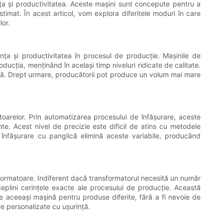
nța și productivitatea. Aceste mașini sunt concepute pentru a
timat. În acest articol, vom explora diferitele moduri în care
lor.
ța și productivitatea în procesul de producție. Mașinile de
ucția, menținând în același timp niveluri ridicate de calitate.
nă. Drept urmare, producătorii pot produce un volum mai mare
atoarelor. Prin automatizarea procesului de înfășurare, aceste
te. Acest nivel de precizie este dificil de atins cu metodele
de înfășurare cu panglică elimină aceste variabile, producând
nsformatoare. Indiferent dacă transformatorul necesită un număr
deplini cerințele exacte ale procesului de producție. Această
e aceeași mașină pentru produse diferite, fără a fi nevoie de
re personalizate cu ușurință.