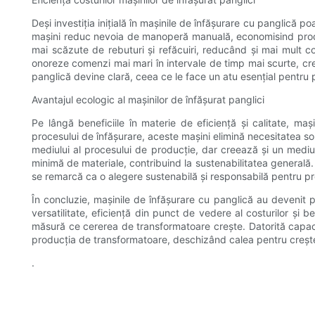
Deși investiția inițială în mașinile de înfășurare cu panglică 
mașini reduc nevoia de manoperă manuală, economisind producăt
mai scăzute de rebuturi și refăcuiri, reducând și mai mult co
onoreze comenzi mai mari în intervale de timp mai scurte, cresc
panglică devine clară, ceea ce le face un atu esențial pentru
Avantajul ecologic al mașinilor de înfășurat panglici
Pe lângă beneficiile în materie de eficiență și calitate, ma
procesului de înfășurare, aceste mașini elimină necesitatea so
mediului al procesului de producție, dar creează și un mediu 
minimă de materiale, contribuind la sustenabilitatea generală.
se remarcă ca o alegere sustenabilă și responsabilă pentru p
În concluzie, mașinile de înfășurare cu panglică au devenit p
versatilitate, eficiență din punct de vedere al costurilor și 
măsură ce cererea de transformatoare crește. Datorită capacit
producția de transformatoare, deschizând calea pentru creșterea
.