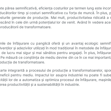
poate părea semnificativă, eficiența costurilor pe termen lung este inc
orilor timp și costuri semnificative cu forța de muncă. În plus, pr
sturile generale de producție. Mai mult, productivitatea ridicată a
ând în cele din urmă potențialul lor de venit. Având în vedere acești 
 producătorii de transformatoare.
șinile de înfășurare cu panglică oferă și un avantaj ecologic semni
lvenților și adezivilor utilizați în mod tradițional în metodele de înf
de lucru mai sigur și mai sănătos pentru angajați. În plus, înfășura
 Pe măsură ce conștiința de mediu devine din ce în ce mai importantă
roducția de transformatoare.
arte integrantă a procesului de producție a transformatoarelor, spori
beneficii pentru mediu. Impactul lor asupra industriei nu poate fi s
ății lor de a automatiza și optimiza procesul de înfășurare, mașinil
 productivității și a sustenabilității în industrie.