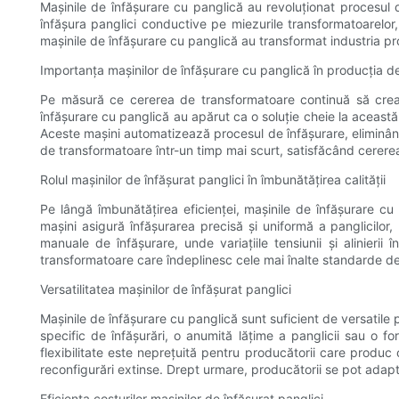
Mașinile de înfășurare cu panglică au revoluționat procesul 
înfășura panglici conductive pe miezurile transformatoarelor,
mașinile de înfășurare cu panglică au transformat industria pr
Importanța mașinilor de înfășurare cu panglică în producția d
Pe măsură ce cererea de transformatoare continuă să creasc
înfășurare cu panglică au apărut ca o soluție cheie la această
Aceste mașini automatizează procesul de înfășurare, eliminâ
de transformatoare într-un timp mai scurt, satisfăcând cerere
Rolul mașinilor de înfășurat panglici în îmbunătățirea calității
Pe lângă îmbunătățirea eficienței, mașinile de înfășurare cu 
mașini asigură înfășurarea precisă și uniformă a panglicilor
manuale de înfășurare, unde variațiile tensiunii și alinieri
transformatoare care îndeplinesc cele mai înalte standarde de ca
Versatilitatea mașinilor de înfășurat panglici
Mașinile de înfășurare cu panglică sunt suficient de versatile
specific de înfășurări, o anumită lățime a panglicii sau o f
flexibilitate este neprețuită pentru producătorii care produ
reconfigurări extinse. Drept urmare, producătorii se pot adapt
Eficiența costurilor mașinilor de înfășurat panglici