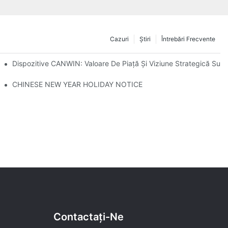
Cazuri
Ştiri
Întrebări Frecvente
ntru Miezul Transformatoarelor
Dispozitive CANWIN: Valoare De Piață Și Viziune Strategică Sub 
.
ă Călătorie Cu Recunoștință Față De Clienți!
CHINESE NEW YEAR HOLIDAY NOTICE
Contactaţi-Ne