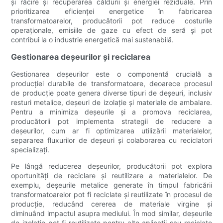
și răcire și recuperarea căldurii și energiei reziduale. Prin
prioritizarea eficienței energetice în fabricarea
transformatoarelor, producătorii pot reduce costurile
operaționale, emisiile de gaze cu efect de seră și pot
contribui la o industrie energetică mai sustenabilă.
Gestionarea deșeurilor și reciclarea
Gestionarea deșeurilor este o componentă crucială a
producției durabile de transformatoare, deoarece procesul
de producție poate genera diverse tipuri de deșeuri, inclusiv
resturi metalice, deșeuri de izolație și materiale de ambalare.
Pentru a minimiza deșeurile și a promova reciclarea,
producătorii pot implementa strategii de reducere a
deșeurilor, cum ar fi optimizarea utilizării materialelor,
separarea fluxurilor de deșeuri și colaborarea cu reciclatori
specializați.
Pe lângă reducerea deșeurilor, producătorii pot explora
oportunități de reciclare și reutilizare a materialelor. De
exemplu, deșeurile metalice generate în timpul fabricării
transformatoarelor pot fi reciclate și reutilizate în procesul de
producție, reducând cererea de materiale virgine și
diminuând impactul asupra mediului. În mod similar, deșeurile
de izolație pot fi reutilizate pentru alte aplicații sau reciclate