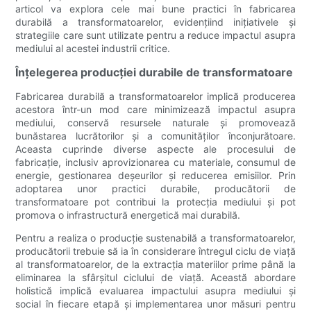
articol va explora cele mai bune practici în fabricarea
durabilă a transformatoarelor, evidențiind inițiativele și
strategiile care sunt utilizate pentru a reduce impactul asupra
mediului al acestei industrii critice.
Înțelegerea producției durabile de transformatoare
Fabricarea durabilă a transformatoarelor implică producerea
acestora într-un mod care minimizează impactul asupra
mediului, conservă resursele naturale și promovează
bunăstarea lucrătorilor și a comunităților înconjurătoare.
Aceasta cuprinde diverse aspecte ale procesului de
fabricație, inclusiv aprovizionarea cu materiale, consumul de
energie, gestionarea deșeurilor și reducerea emisiilor. Prin
adoptarea unor practici durabile, producătorii de
transformatoare pot contribui la protecția mediului și pot
promova o infrastructură energetică mai durabilă.
Pentru a realiza o producție sustenabilă a transformatoarelor,
producătorii trebuie să ia în considerare întregul ciclu de viață
al transformatoarelor, de la extracția materiilor prime până la
eliminarea la sfârșitul ciclului de viață. Această abordare
holistică implică evaluarea impactului asupra mediului și
social în fiecare etapă și implementarea unor măsuri pentru