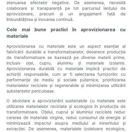
atenuarea efectelor negative. De asemenea, necesită
colaborare și transparență pe tot parcursul lanțului de
aprovizionare, precum și un angajament față de
îmbunătățirea și inovarea continuă.
Cele mai bune practici în aprovizionarea cu
materiale
Aprovizionarea cu materiale este un aspect esențial al
fabricării durabile a transformatoarelor, deoarece producția
de transformatoare se bazează pe diverse materii prime,
inclusiv oțel, cupru, aluminiu și materiale izolante.
Aprovizionarea durabilă cu materiale implică practici de
achiziții responsabile, cum ar fi selectarea furnizorilor cu
performanțe de mediu și sociale puternice, prioritizarea
materialelor reciclate și regenerabile și minimizarea utilizării
substanțelor periculoase.
O abordare a aprovizionării sustenabile cu materiale este
utilizarea materialelor reciclate și ecologice în producția de
transformatoare. Oțelul, cuprul și aluminiul reciclate reduc
cererea de materiale virgine, reduc consumul de energie și
minimizează impactul asupra mediului al mineritului și
extracției. De asemenea, materialele izolatoare ecologice,