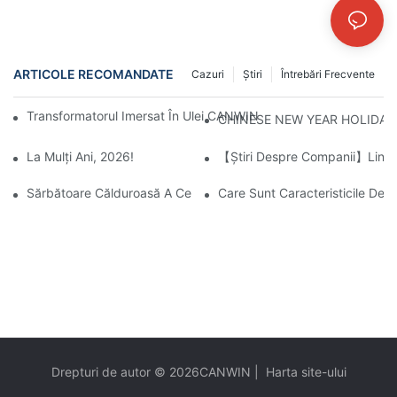
ARTICOLE RECOMANDATE
Cazuri
Ştiri
Întrebări Frecvente
Transformatorul Imersat În Ulei CANWIN, Iluminând Viitorul Și A
CHINESE NEW YEAR HOLIDAY
La Mulți Ani, 2026!
【Știri Despre Companii】Linia 
Sărbătoare Călduroasă A Celei De-A 22-A Aniversări A CANWIN
Care Sunt Caracteristicile D
Drepturi de autor © 2026
CANWIN
|
Harta site-ului