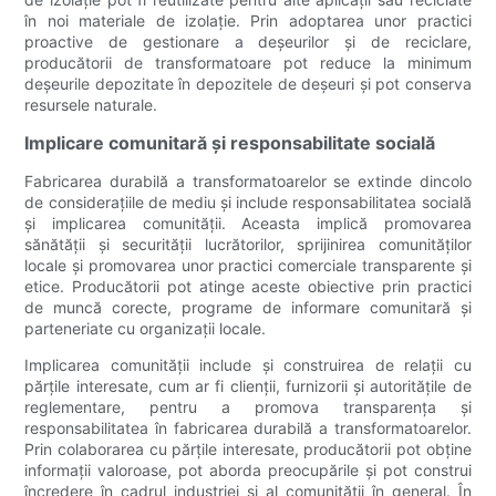
în noi materiale de izolație. Prin adoptarea unor practici
proactive de gestionare a deșeurilor și de reciclare,
producătorii de transformatoare pot reduce la minimum
deșeurile depozitate în depozitele de deșeuri și pot conserva
resursele naturale.
Implicare comunitară și responsabilitate socială
Fabricarea durabilă a transformatoarelor se extinde dincolo
de considerațiile de mediu și include responsabilitatea socială
și implicarea comunității. Aceasta implică promovarea
sănătății și securității lucrătorilor, sprijinirea comunităților
locale și promovarea unor practici comerciale transparente și
etice. Producătorii pot atinge aceste obiective prin practici
de muncă corecte, programe de informare comunitară și
parteneriate cu organizații locale.
Implicarea comunității include și construirea de relații cu
părțile interesate, cum ar fi clienții, furnizorii și autoritățile de
reglementare, pentru a promova transparența și
responsabilitatea în fabricarea durabilă a transformatoarelor.
Prin colaborarea cu părțile interesate, producătorii pot obține
informații valoroase, pot aborda preocupările și pot construi
încredere în cadrul industriei și al comunității în general. În