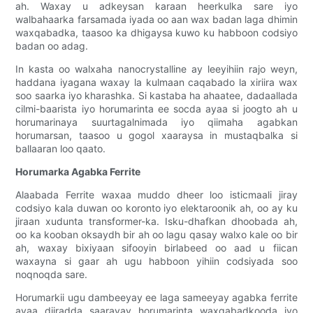
ah. Waxay u adkeysan karaan heerkulka sare iyo
walbahaarka farsamada iyada oo aan wax badan laga dhimin
waxqabadka, taasoo ka dhigaysa kuwo ku habboon codsiyo
badan oo adag.
In kasta oo walxaha nanocrystalline ay leeyihiin rajo weyn,
haddana iyagana waxay la kulmaan caqabado la xiriira wax
soo saarka iyo kharashka. Si kastaba ha ahaatee, dadaallada
cilmi-baarista iyo horumarinta ee socda ayaa si joogto ah u
horumarinaya suurtagalnimada iyo qiimaha agabkan
horumarsan, taasoo u gogol xaaraysa in mustaqbalka si
ballaaran loo qaato.
Horumarka Agabka Ferrite
Alaabada Ferrite waxaa muddo dheer loo isticmaali jiray
codsiyo kala duwan oo koronto iyo elektaroonik ah, oo ay ku
jiraan xudunta transformer-ka. Isku-dhafkan dhoobada ah,
oo ka kooban oksaydh bir ah oo lagu qasay walxo kale oo bir
ah, waxay bixiyaan sifooyin birlabeed oo aad u fiican
waxayna si gaar ah ugu habboon yihiin codsiyada soo
noqnoqda sare.
Horumarkii ugu dambeeyay ee laga sameeyay agabka ferrite
ayaa diiradda saarayay horumarinta waxqabadkooda iyo