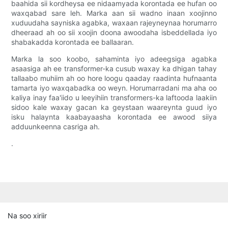
baahida sii kordheysa ee nidaamyada korontada ee hufan oo
waxqabad sare leh. Marka aan sii wadno inaan xoojinno
xuduudaha sayniska agabka, waxaan rajeyneynaa horumarro
dheeraad ah oo sii xoojin doona awoodaha isbeddellada iyo
shabakadda korontada ee ballaaran.
Marka la soo koobo, sahaminta iyo adeegsiga agabka
asaasiga ah ee transformer-ka cusub waxay ka dhigan tahay
tallaabo muhiim ah oo hore loogu qaaday raadinta hufnaanta
tamarta iyo waxqabadka oo weyn. Horumarradani ma aha oo
kaliya inay faa'iido u leeyihiin transformers-ka laftooda laakiin
sidoo kale waxay gacan ka geystaan ​​​​waareynta guud iyo
isku halaynta kaabayaasha korontada ee awood siiya
adduunkeenna casriga ah.
.
Na soo xiriir