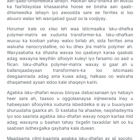
aan qaab-dhismeedka lahayn. Habkan isku-dhafka ah wuxuu
ka faa'iidaystaa khasaaraha hoose ee biraha aan qaab-
dhismeedka lahayn iyo awoodda sare ee ferrites si loo
abuuro walax leh waxqabad guud oo la xoojiyay.
Horumar kale oo xiiso leh waa isticmaalka isku-dhafka
polymer-matrix ee xudunta transformer-ka. Isku-dhafkan
wuxuu ka kooban yahay walxo birlab ah, sida ferrites ama
walxaha nanocrystalline, oo ku dhex jira matrix polymer ah.
Waxyaabaha ka dhasha waxaa loo qaabeyn karaa qaabab
adag waxayna leeyihiin sifooyin kuleyl iyo farsamo oo aad u
fiican. Isku-dhafka polymer-matrix waxay si gaar ah u
ballanqaadayaan transformers-ka loo isticmaalo
deegaannada adag ama kuwa adag, halkaas oo walxaha
dhaqameed aysan sidoo kale shaqeyn karin.
Agabka isku-dhafan wuxuu bixiyaa dabacsanaan iyo habayn
heer sare ah, taasoo u oggolaanaysa injineerada inay u
habeeyaan sifooyinka xudunta isbeddelka si ay u buuxiyaan
shuruudaha gaarka ah. Si kastaba ha ahaatee, naqshadeynta
iyo soo saarista agabka isku-dhafan waxay noqon kartaa mid
adag waxayna u baahan tahay tixgelin taxaddar leh oo ku
saabsan isdhexgalka qaybaha kala duwan.
Maadaama cilmi-baarista agabka isku-dhafan ay sii socoto,