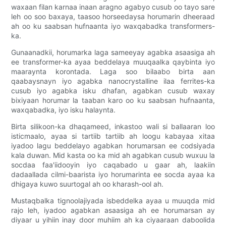
waxaan filan karnaa inaan aragno agabyo cusub oo tayo sare
leh oo soo baxaya, taasoo horseedaysa horumarin dheeraad
ah oo ku saabsan hufnaanta iyo waxqabadka transformers-
ka.
Gunaanadkii, horumarka laga sameeyay agabka asaasiga ah
ee transformer-ka ayaa beddelaya muuqaalka qaybinta iyo
maaraynta korontada. Laga soo bilaabo birta aan
qaabaysnayn iyo agabka nanocrystalline ilaa ferrites-ka
cusub iyo agabka isku dhafan, agabkan cusub waxay
bixiyaan horumar la taaban karo oo ku saabsan hufnaanta,
waxqabadka, iyo isku halaynta.
Birta silikoon-ka dhaqameed, inkastoo wali si ballaaran loo
isticmaalo, ayaa si tartiib tartiib ah loogu kabayaa xitaa
iyadoo lagu beddelayo agabkan horumarsan ee codsiyada
kala duwan. Mid kasta oo ka mid ah agabkan cusub wuxuu la
socdaa faa'iidooyin iyo caqabado u gaar ah, laakiin
dadaallada cilmi-baarista iyo horumarinta ee socda ayaa ka
dhigaya kuwo suurtogal ah oo kharash-ool ah.
Mustaqbalka tignoolajiyada isbeddelka ayaa u muuqda mid
rajo leh, iyadoo agabkan asaasiga ah ee horumarsan ay
diyaar u yihiin inay door muhiim ah ka ciyaaraan daboolida