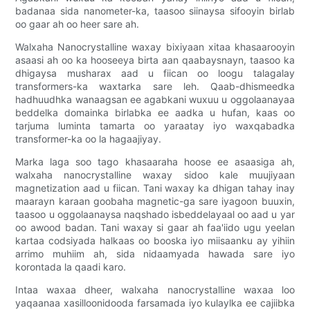
badanaa sida nanometer-ka, taasoo siinaysa sifooyin birlab
oo gaar ah oo heer sare ah.
Walxaha Nanocrystalline waxay bixiyaan xitaa khasaarooyin
asaasi ah oo ka hooseeya birta aan qaabaysnayn, taasoo ka
dhigaysa musharax aad u fiican oo loogu talagalay
transformers-ka waxtarka sare leh. Qaab-dhismeedka
hadhuudhka wanaagsan ee agabkani wuxuu u oggolaanayaa
beddelka domainka birlabka ee aadka u hufan, kaas oo
tarjuma luminta tamarta oo yaraatay iyo waxqabadka
transformer-ka oo la hagaajiyay.
Marka laga soo tago khasaaraha hoose ee asaasiga ah,
walxaha nanocrystalline waxay sidoo kale muujiyaan
magnetization aad u fiican. Tani waxay ka dhigan tahay inay
maarayn karaan goobaha magnetic-ga sare iyagoon buuxin,
taasoo u oggolaanaysa naqshado isbeddelayaal oo aad u yar
oo awood badan. Tani waxay si gaar ah faa'iido ugu yeelan
kartaa codsiyada halkaas oo booska iyo miisaanku ay yihiin
arrimo muhiim ah, sida nidaamyada hawada sare iyo
korontada la qaadi karo.
Intaa waxaa dheer, walxaha nanocrystalline waxaa loo
yaqaanaa xasilloonidooda farsamada iyo kulaylka ee cajiibka