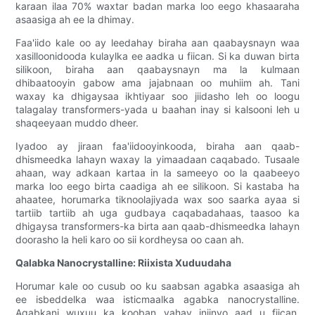
karaan ilaa 70% waxtar badan marka loo eego khasaaraha
asaasiga ah ee la dhimay.
Faa'iido kale oo ay leedahay biraha aan qaabaysnayn waa
xasilloonidooda kulaylka ee aadka u fiican. Si ka duwan birta
silikoon, biraha aan qaabaysnayn ma la kulmaan
dhibaatooyin gabow ama jajabnaan oo muhiim ah. Tani
waxay ka dhigaysaa ikhtiyaar soo jiidasho leh oo loogu
talagalay transformers-yada u baahan inay si kalsooni leh u
shaqeeyaan muddo dheer.
Iyadoo ay jiraan faa'iidooyinkooda, biraha aan qaab-
dhismeedka lahayn waxay la yimaadaan caqabado. Tusaale
ahaan, way adkaan kartaa in la sameeyo oo la qaabeeyo
marka loo eego birta caadiga ah ee silikoon. Si kastaba ha
ahaatee, horumarka tiknoolajiyada wax soo saarka ayaa si
tartiib tartiib ah uga gudbaya caqabadahaas, taasoo ka
dhigaysa transformers-ka birta aan qaab-dhismeedka lahayn
doorasho la heli karo oo sii kordheysa oo caan ah.
Qalabka Nanocrystalline: Riixista Xuduudaha
Horumar kale oo cusub oo ku saabsan agabka asaasiga ah
ee isbeddelka waa isticmaalka agabka nanocrystalline.
Agabkani wuxuu ka kooban yahay iniinyo aad u fiican,