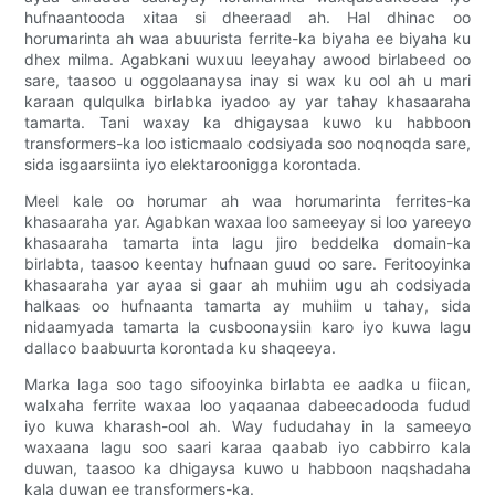
hufnaantooda xitaa si dheeraad ah. Hal dhinac oo
horumarinta ah waa abuurista ferrite-ka biyaha ee biyaha ku
dhex milma. Agabkani wuxuu leeyahay awood birlabeed oo
sare, taasoo u oggolaanaysa inay si wax ku ool ah u mari
karaan qulqulka birlabka iyadoo ay yar tahay khasaaraha
tamarta. Tani waxay ka dhigaysaa kuwo ku habboon
transformers-ka loo isticmaalo codsiyada soo noqnoqda sare,
sida isgaarsiinta iyo elektaroonigga korontada.
Meel kale oo horumar ah waa horumarinta ferrites-ka
khasaaraha yar. Agabkan waxaa loo sameeyay si loo yareeyo
khasaaraha tamarta inta lagu jiro beddelka domain-ka
birlabta, taasoo keentay hufnaan guud oo sare. Feritooyinka
khasaaraha yar ayaa si gaar ah muhiim ugu ah codsiyada
halkaas oo hufnaanta tamarta ay muhiim u tahay, sida
nidaamyada tamarta la cusboonaysiin karo iyo kuwa lagu
dallaco baabuurta korontada ku shaqeeya.
Marka laga soo tago sifooyinka birlabta ee aadka u fiican,
walxaha ferrite waxaa loo yaqaanaa dabeecadooda fudud
iyo kuwa kharash-ool ah. Way fududahay in la sameeyo
waxaana lagu soo saari karaa qaabab iyo cabbirro kala
duwan, taasoo ka dhigaysa kuwo u habboon naqshadaha
kala duwan ee transformers-ka.