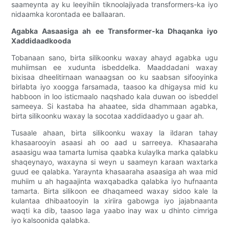
saameynta ay ku leeyihiin tiknoolajiyada transformers-ka iyo
nidaamka korontada ee ballaaran.
Agabka Aasaasiga ah ee Transformer-ka Dhaqanka iyo
Xaddidaadkooda
Tobanaan sano, birta silikoonku waxay ahayd agabka ugu
muhiimsan ee xudunta isbeddelka. Maaddadani waxay
bixisaa dheelitirnaan wanaagsan oo ku saabsan sifooyinka
birlabta iyo xoogga farsamada, taasoo ka dhigaysa mid ku
habboon in loo isticmaalo naqshado kala duwan oo isbeddel
sameeya. Si kastaba ha ahaatee, sida dhammaan agabka,
birta silikoonku waxay la socotaa xaddidaadyo u gaar ah.
Tusaale ahaan, birta silikoonku waxay la ildaran tahay
khasaarooyin asaasi ah oo aad u sarreeya. Khasaaraha
asaasigu waa tamarta lumisa qaabka kulaylka marka qalabku
shaqeynayo, waxayna si weyn u saameyn karaan waxtarka
guud ee qalabka. Yaraynta khasaaraha asaasiga ah waa mid
muhiim u ah hagaajinta waxqabadka qalabka iyo hufnaanta
tamarta. Birta silikoon ee dhaqameed waxay sidoo kale la
kulantaa dhibaatooyin la xiriira gabowga iyo jajabnaanta
waqti ka dib, taasoo laga yaabo inay wax u dhinto cimriga
iyo kalsoonida qalabka.