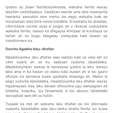
Iyadoo ay jiraan faa'iidooyinkooda, walxaha ferrite waxay
leeyihiin xaddidaadyo. Caadiyan waxtar uma laha maaraynta
heerarka awoodda sare marka loo eego walxaha kale ee
horumarsan sida birta nanocrystalline. Si kastaba ha ahaatee,
cilmi-baaris socota ayaa si joogto ah u riixaysa xuduudaha
walxaha ferrite, taasoo ka dhigaysa ikhtiyaar sii kordhaya oo
tartan ah oo loogu talagalay codsiyada kala duwan ee
transformers-ka.
Doorka Agabka Isku-dhafan
Maaddooyinka isku dhafan waa waddo kale oo xiiso leh oo
cilmi baaris ah oo ku saabsan xudunta isbeddelka.
Maaddooyinkan waxaa la sameeyaa iyadoo la isku darayo
laba ama in ka badan oo walxo kala duwan ah si loo gaaro
sifooyin ka sarreeya kuwa qaybaha shaqsiga ah. Marka la
eego xudunta isbeddelka, maaddooyinka isku dhafan waxay
higsanayaan inay isku daraan sifooyinka ugu wanaagsan ee
birlabta, kulaylka, iyo farsamada si loo abuuro isbeddello
waxqabad sare leh oo hufan.
Tusaale ka mid ah walxaha isku dhafan ee loo isticmaalo
xudunta isbeddelka waa isku-darka biraha ferrite iyo kuwa