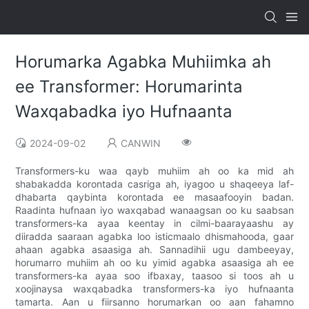
Horumarka Agabka Muhiimka ah
ee Transformer: Horumarinta
Waxqabadka iyo Hufnaanta
2024-09-02
CANWIN
Transformers-ku waa qayb muhiim ah oo ka mid ah
shabakadda korontada casriga ah, iyagoo u shaqeeya laf-
dhabarta qaybinta korontada ee masaafooyin badan.
Raadinta hufnaan iyo waxqabad wanaagsan oo ku saabsan
transformers-ka ayaa keentay in cilmi-baarayaashu ay
diiradda saaraan agabka loo isticmaalo dhismahooda, gaar
ahaan agabka asaasiga ah. Sannadihii ugu dambeeyay,
horumarro muhiim ah oo ku yimid agabka asaasiga ah ee
transformers-ka ayaa soo ifbaxay, taasoo si toos ah u
xoojinaysa waxqabadka transformers-ka iyo hufnaanta
tamarta. Aan u fiirsanno horumarkan oo aan fahamno