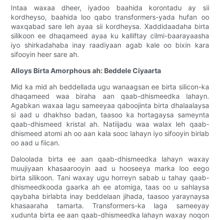
Intaa waxaa dheer, iyadoo baahida korontadu ay sii
kordheyso, baahida loo qabo transformers-yada hufan oo
waxqabad sare leh ayaa sii kordheysa. Xaddidaadaha birta
silikoon ee dhaqameed ayaa ku kalliftay cilmi-baarayaasha
iyo shirkadahaba inay raadiyaan agab kale oo bixin kara
sifooyin heer sare ah.
Alloys Birta Amorphous ah: Beddele Ciyaarta
Mid ka mid ah beddellada ugu wanaagsan ee birta silicon-ka
dhaqameed waa biraha aan qaab-dhismeedka lahayn.
Agabkan waxaa lagu sameeyaa qaboojinta birta dhalaalaysa
si aad u dhakhso badan, taasoo ka hortagaysa sameynta
qaab-dhismeed kristal ah. Natiijadu waa walax leh qaab-
dhismeed atomi ah oo aan kala sooc lahayn iyo sifooyin birlab
oo aad u fiican.
Daloolada birta ee aan qaab-dhismeedka lahayn waxay
muujiyaan khasaarooyin aad u hooseeya marka loo eego
birta silikoon. Tani waxay ugu horreyn sabab u tahay qaab-
dhismeedkooda gaarka ah ee atomiga, taas oo u sahlaysa
qaybaha birlabta inay beddelaan jihada, taasoo yaraynaysa
khasaaraha tamarta. Transformers-ka laga sameeyay
xudunta birta ee aan qaab-dhismeedka lahayn waxay noqon