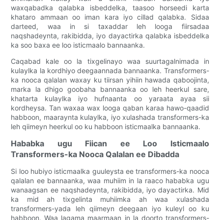
waxqabadka qalabka isbeddelka, taasoo horseedi karta
khataro ammaan oo iman kara iyo cillad qalabka. Sidaa
darteed, waa in si taxaddar leh looga fiirsadaa
naqshadeynta, rakibidda, iyo dayactirka qalabka isbeddelka
ka soo baxa ee loo isticmaalo bannaanka.
Caqabad kale oo la tixgelinayo waa suurtagalnimada in
kulaylka la kordhiyo deegaannada bannaanka. Transformers-
ka nooca qalalan waxay ku tiirsan yihiin hawada qaboojinta,
marka la dhigo goobaha bannaanka oo leh heerkul sare,
khatarta kulaylka iyo hufnaanta oo yaraata ayaa sii
kordheysa. Tan waxaa wax looga qaban karaa hawo-qaadid
habboon, maaraynta kulaylka, iyo xulashada transformers-ka
leh qiimeyn heerkul oo ku habboon isticmaalka bannaanka.
Hababka ugu Fiican ee Loo Isticmaalo
Transformers-ka Nooca Qalalan ee Dibadda
Si loo hubiyo isticmaalka guuleysta ee transformers-ka nooca
qalalan ee bannaanka, waa muhiim in la raaco hababka ugu
wanaagsan ee naqshadeynta, rakibidda, iyo dayactirka. Mid
ka mid ah tixgelinta muhiimka ah waa xulashada
transformers-yada leh qiimeyn deegaan iyo kuleyl oo ku
habboon. Waa lagama maarmaan in la doorto transformers-