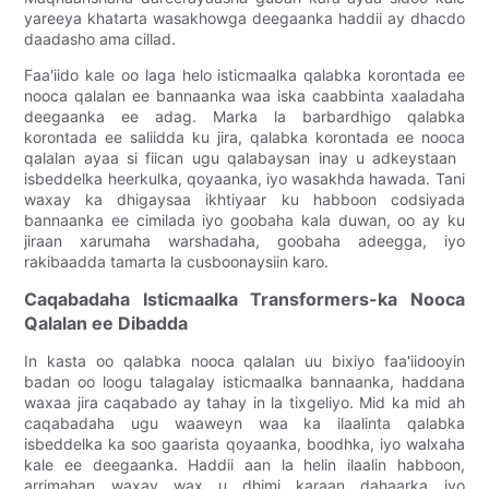
yareeya khatarta wasakhowga deegaanka haddii ay dhacdo
daadasho ama cillad.
Faa'iido kale oo laga helo isticmaalka qalabka korontada ee
nooca qalalan ee bannaanka waa iska caabbinta xaaladaha
deegaanka ee adag. Marka la barbardhigo qalabka
korontada ee saliidda ku jira, qalabka korontada ee nooca
qalalan ayaa si fiican ugu qalabaysan inay u adkeystaan ​​​​
isbeddelka heerkulka, qoyaanka, iyo wasakhda hawada. Tani
waxay ka dhigaysaa ikhtiyaar ku habboon codsiyada
bannaanka ee cimilada iyo goobaha kala duwan, oo ay ku
jiraan xarumaha warshadaha, goobaha adeegga, iyo
rakibaadda tamarta la cusboonaysiin karo.
Caqabadaha Isticmaalka Transformers-ka Nooca
Qalalan ee Dibadda
In kasta oo qalabka nooca qalalan uu bixiyo faa'iidooyin
badan oo loogu talagalay isticmaalka bannaanka, haddana
waxaa jira caqabado ay tahay in la tixgeliyo. Mid ka mid ah
caqabadaha ugu waaweyn waa ka ilaalinta qalabka
isbeddelka ka soo gaarista qoyaanka, boodhka, iyo walxaha
kale ee deegaanka. Haddii aan la helin ilaalin habboon,
arrimahan waxay wax u dhimi karaan dahaarka iyo