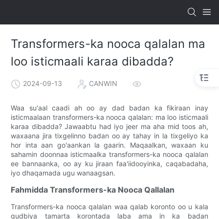
Transformers-ka nooca qalalan ma
loo isticmaali karaa dibadda?
2024-09-13
CANWIN
Waa su'aal caadi ah oo ay dad badan ka fikiraan inay
isticmaalaan transformers-ka nooca qalalan: ma loo isticmaali
karaa dibadda? Jawaabtu had iyo jeer ma aha mid toos ah,
waxaana jira tixgelinno badan oo ay tahay in la tixgeliyo ka
hor inta aan go'aankan la gaarin. Maqaalkan, waxaan ku
sahamin doonnaa isticmaalka transformers-ka nooca qalalan
ee bannaanka, oo ay ku jiraan faa'iidooyinka, caqabadaha,
iyo dhaqamada ugu wanaagsan.
Fahmidda Transformers-ka Nooca Qallalan
Transformers-ka nooca qalalan waa qalab koronto oo u kala
gudbiya tamarta korontada laba ama in ka badan