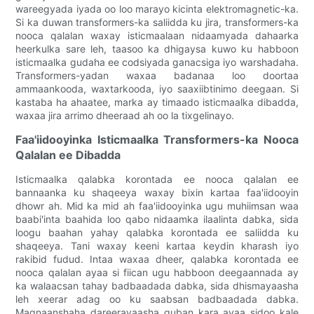
wareegyada iyada oo loo marayo kicinta elektromagnetic-ka.
Si ka duwan transformers-ka saliidda ku jira, transformers-ka
nooca qalalan waxay isticmaalaan nidaamyada dahaarka
heerkulka sare leh, taasoo ka dhigaysa kuwo ku habboon
isticmaalka gudaha ee codsiyada ganacsiga iyo warshadaha.
Transformers-yadan waxaa badanaa loo doortaa
ammaankooda, waxtarkooda, iyo saaxiibtinimo deegaan. Si
kastaba ha ahaatee, marka ay timaado isticmaalka dibadda,
waxaa jira arrimo dheeraad ah oo la tixgelinayo.
Faa'iidooyinka Isticmaalka Transformers-ka Nooca
Qalalan ee Dibadda
Isticmaalka qalabka korontada ee nooca qalalan ee
bannaanka ku shaqeeya waxay bixin kartaa faa'iidooyin
dhowr ah. Mid ka mid ah faa'iidooyinka ugu muhiimsan waa
baabi'inta baahida loo qabo nidaamka ilaalinta dabka, sida
loogu baahan yahay qalabka korontada ee saliidda ku
shaqeeya. Tani waxay keeni kartaa keydin kharash iyo
rakibid fudud. Intaa waxaa dheer, qalabka korontada ee
nooca qalalan ayaa si fiican ugu habboon deegaannada ay
ka walaacsan tahay badbaadada dabka, sida dhismayaasha
leh xeerar adag oo ku saabsan badbaadada dabka.
Maqnaanshaha dareerayaasha guban kara ayaa sidoo kale