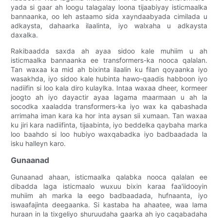
yada si gaar ah loogu talagalay loona tijaabiyay isticmaalka
bannaanka, oo leh astaamo sida xayndaabyada cimilada u
adkaysta, dahaarka ilaalinta, iyo walxaha u adkaysta
daxalka.
Rakibaadda saxda ah ayaa sidoo kale muhiim u ah
isticmaalka bannaanka ee transformers-ka nooca qalalan.
Tan waxaa ka mid ah bixinta ilaalin ku filan qoyaanka iyo
wasakhda, iyo sidoo kale hubinta hawo-qaadis habboon iyo
nadiifin si loo kala diro kulaylka. Intaa waxaa dheer, kormeer
joogto ah iyo dayactir ayaa lagama maarmaan u ah la
socodka xaaladda transformers-ka iyo wax ka qabashada
arrimaha iman kara ka hor inta aysan sii xumaan. Tan waxaa
ku jiri kara nadiifinta, tijaabinta, iyo beddelka qaybaha marka
loo baahdo si loo hubiyo waxqabadka iyo badbaadada la
isku halleyn karo.
Gunaanad
Gunaanad ahaan, isticmaalka qalabka nooca qalalan ee
dibadda laga isticmaalo wuxuu bixin karaa faa'iidooyin
muhiim ah marka la eego badbaadada, hufnaanta, iyo
iswaafajinta deegaanka. Si kastaba ha ahaatee, waa lama
huraan in la tixgeliyo shuruudaha gaarka ah iyo caqabadaha