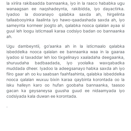
la xiriira rakibaadda bannaanka, iyo in la raaco hababka ugu
wanaagsan ee naqshadeynta, rakibidda, iyo dayactirka.
Iyadoo la dooranayo qalabka saxda ah, hirgelinta
tallaabooyinka ilaalinta iyo hawo-qaadashada saxda ah, iyo
sameynta kormeer joogto ah, qalabka nooca qalalan ayaa si
guul leh loogu isticmaali karaa codsiyo badan oo bannaanka
ah.
Ugu dambeyntii, go'aanka ah in la isticmaalo qalabka
isbeddelka nooca qalalan ee bannaanka waa in la gaaraa
iyadoo si taxaddar leh loo tixgelinayo xaaladaha deegaanka,
shuruudaha badbaadada, iyo yoolalka waxqabadka
muddada dheer. Iyadoo la adeegsanayo habka saxda ah iyo
fiiro gaar ah oo ku saabsan faahfaahinta, qalabka isbeddelka
nooca qalalan wuxuu bixin karaa qaybinta korontada oo la
isku halleyn karo oo hufan goobaha bannaanka, taasoo
gacan ka geysaneysa guusha guud ee nidaamyada iyo
codsiyada kala duwan ee korontada.
.