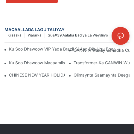
MAQAALLADA LAGU TALIYAY
Kiisaska
Wararka
Su&#39;aalaha Badiya La Weydiiyo
Ku Soo Dhawoow VIP-Yada Brazil Si Aad Dib Ugu Booqato CAN
CANWIN Waxay Sanadka Cusub
Ku Soo Dhawoow Macaamiisha Ruushka Si Aad U Booqato Sald
Transformer-Ka CANWIN Wuxuu
CHINESE NEW YEAR HOLIDAY NOTICE
Qiimaynta Saamaynta Deegaan