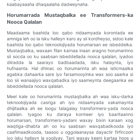
kaabayaasha dhaqaalaha dadweynaha.
Horumarrada Mustaqbalka ee Transformers-ka
Nooca Qalalan
Maadaama baahida loo qabo nidaamyada korontada ee
amniga leh oo la isku halleyn karo ay sii kordheyso, sidoo kale
baahida loo qabo teknoolojiyada horumarsan ee isbeddelka.
Mustaqbalka, waxaan filan karnaa inaan aragno horumarinno
sii socda oo ku saabsan isbeddellada nooca qalalan, iyadoo
diiradda la saarayo badbaadada, isku halaynta, iyo
hufnaanta. Hal dhinac oo horumarinta ah waa isticmaalka
agabka dahaarka sare iyo farsamooyinka wax soo saarka si
loo sii wanaajiyo waxqabadka iyo saameynta deegaanka ee
isbeddellada nooca qalalan.
Meel kale oo horumarinta mustaqbalka ah waa isku-darka
teknoolojiyada casriga ah iyo nidaamyada xakamaynta
dhijitaalka ah ee loogu talagalay transformers-yada nooca
qalalan. Iyagoo ku daraya kormeer iyo baaritaanno
horumarsan, transformers-yadani waxay bixin karaan xog
waqtiga-dhabta ah oo ku saabsan waxqabadkooda iyo
caafimaadkooda, taasoo u oggolaanaysa dayactir firfircoon
iyo isku hallayn la xoojiyay. Tani waxay keeni kartaa hoos u