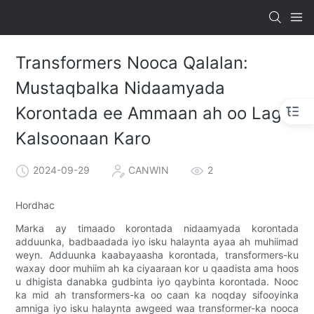
Transformers Nooca Qalalan:
Mustaqbalka Nidaamyada
Korontada ee Ammaan ah oo Lagu
Kalsoonaan Karo
2024-09-29
CANWIN
2
Hordhac
Marka ay timaado korontada nidaamyada korontada
adduunka, badbaadada iyo isku halaynta ayaa ah muhiimad
weyn. Adduunka kaabayaasha korontada, transformers-ku
waxay door muhiim ah ka ciyaaraan kor u qaadista ama hoos
u dhigista danabka gudbinta iyo qaybinta korontada. Nooc
ka mid ah transformers-ka oo caan ka noqday sifooyinka
amniga iyo isku halaynta awgeed waa transformer-ka nooca