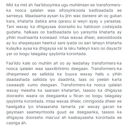
Mid ka mid ah faa'iidooyinka ugu muhiimsan ee transformers-
ka nooca qalalan waa sifooyinkooda badbaadada ee
sarreeya. Maadaama aysan ku jirin wax dareere ah oo guban
kara, khatarta dabka ama qaraxu si weyn ayay u yaraataa.
Tani waxay ka dhigaysaa doorasho ku habboon codsiyada
gudaha, halkaas oo badbaadada iyo yareynta khatarta ay
yihiin mudnaanta koowaad. Intaa waxaa dheer, awooddooda
ay ku shaqeeyaan heerkul sare iyada oo aan lahayn khatarta
kulaylka ayaa ka dhigaysa xal la isku halleyn karo oo dayactir
yar oo loogu talagalay qaybinta korontada.
Faa'iido kale oo muhiim ah oo ay leedahay transformers-ka
nooca qalalan waa saaxiibtinimo deegaan. Transformers-ka
dhaqameed ee saliidda ka buuxa waxay halis u yihiin
daadashada saliidda iyo daadinta, taas oo yeelan karta
cawaaqib xumo deegaan. Transformers-ka nooca qalalan
waxay meesha ka saaraan khatartan, taasoo ka dhigaysa
doorasho waara oo deegaanka u fiican oo loogu talagalay
qaybinta korontada. Intaa waxaa dheer, cimrigooda dheer ee
hawlgalka iyo khasaaraha tamarta yar waxay gacan ka
geystaan ​​​​saameyntooda guud ee deegaanka, taasoo ka
dhigaysa doorasho mas'uul ah kaabayaasha korontada ee
casriga ah.