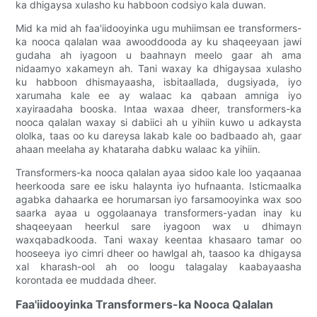
ka dhigaysa xulasho ku habboon codsiyo kala duwan.
Mid ka mid ah faa'iidooyinka ugu muhiimsan ee transformers-
ka nooca qalalan waa awooddooda ay ku shaqeeyaan jawi
gudaha ah iyagoon u baahnayn meelo gaar ah ama
nidaamyo xakameyn ah. Tani waxay ka dhigaysaa xulasho
ku habboon dhismayaasha, isbitaallada, dugsiyada, iyo
xarumaha kale ee ay walaac ka qabaan amniga iyo
xayiraadaha booska. Intaa waxaa dheer, transformers-ka
nooca qalalan waxay si dabiici ah u yihiin kuwo u adkaysta
ololka, taas oo ku dareysa lakab kale oo badbaado ah, gaar
ahaan meelaha ay khataraha dabku walaac ka yihiin.
Transformers-ka nooca qalalan ayaa sidoo kale loo yaqaanaa
heerkooda sare ee isku halaynta iyo hufnaanta. Isticmaalka
agabka dahaarka ee horumarsan iyo farsamooyinka wax soo
saarka ayaa u oggolaanaya transformers-yadan inay ku
shaqeeyaan heerkul sare iyagoon wax u dhimayn
waxqabadkooda. Tani waxay keentaa khasaaro tamar oo
hooseeya iyo cimri dheer oo hawlgal ah, taasoo ka dhigaysa
xal kharash-ool ah oo loogu talagalay kaabayaasha
korontada ee muddada dheer.
Faa'iidooyinka Transformers-ka Nooca Qalalan