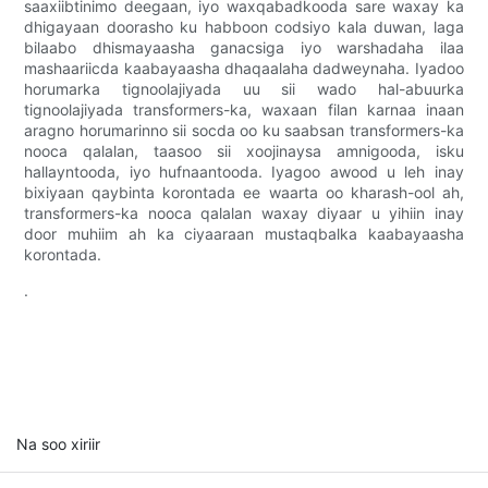
saaxiibtinimo deegaan, iyo waxqabadkooda sare waxay ka
dhigayaan doorasho ku habboon codsiyo kala duwan, laga
bilaabo dhismayaasha ganacsiga iyo warshadaha ilaa
mashaariicda kaabayaasha dhaqaalaha dadweynaha. Iyadoo
horumarka tignoolajiyada uu sii wado hal-abuurka
tignoolajiyada transformers-ka, waxaan filan karnaa inaan
aragno horumarinno sii socda oo ku saabsan transformers-ka
nooca qalalan, taasoo sii xoojinaysa amnigooda, isku
hallayntooda, iyo hufnaantooda. Iyagoo awood u leh inay
bixiyaan qaybinta korontada ee waarta oo kharash-ool ah,
transformers-ka nooca qalalan waxay diyaar u yihiin inay
door muhiim ah ka ciyaaraan mustaqbalka kaabayaasha
korontada.
.
Na soo xiriir