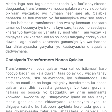
Marka laga soo tago ammaankooda iyo faa'iidooyinkooda
deegaanka, transformers-ka nooca qalalan waxay sidoo kale
bixiyaan waxqabad iyo hufnaan heer sare ah. Qalabka
dahaarka ee horumarsan iyo farsamooyinka wax soo saarka
ee loo isticmaalo transformers-kan waxay keenaan khasaaro
tamar oo hooseeya iyo isku hallayn sare, taasoo horseedaysa
kharashyo hawlgal oo yar inta ay nool yihiin. Tani waxay ka
dhigaysaa xal kharash-ool ah oo loogu talagalay codsiyo kala
duwan, laga bilaabo xarumaha ganacsiga iyo warshadaha
ilaa dhismayaasha guryaha iyo kaabayaasha dhaqaalaha
dadweynaha.
Codsiyada Transformers Nooca Qalalan
Transformers-ka nooca qalalan waa xal loo isticmaali karo
noocyo badan oo kala duwan, taas oo ay ugu wacan tahay
ammaankooda, isku hallayntooda, iyo hufnaantooda. Hal
codsi oo caadi ah oo loogu talagalay transformers-ka nooca
qalalan waa dhismayaasha ganacsiga iyo kuwa guryaha,
halkaas oo booska iyo badqabku ay yihiin mudnaanta
koowaad. Awoodda lagu shaqeynayo iyada oo aan lahayn
meelo gaar ah ama nidaamyada xakamaynta ayaa ka
dhigaya xulasho ku habboon qaybinta korontada gudaha,
sida dhismayaasha xafiisyada, isbitaallada, dugsiyada, iyo