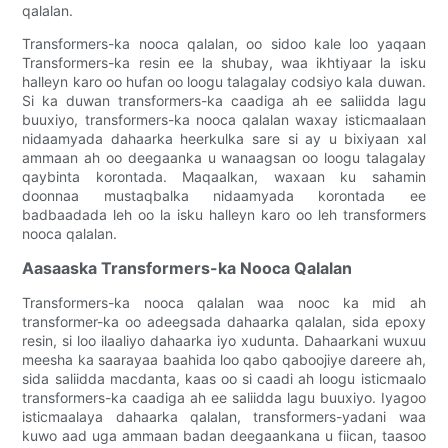
qalalan.
Transformers-ka nooca qalalan, oo sidoo kale loo yaqaan
Transformers-ka resin ee la shubay, waa ikhtiyaar la isku
halleyn karo oo hufan oo loogu talagalay codsiyo kala duwan.
Si ka duwan transformers-ka caadiga ah ee saliidda lagu
buuxiyo, transformers-ka nooca qalalan waxay isticmaalaan
nidaamyada dahaarka heerkulka sare si ay u bixiyaan xal
ammaan ah oo deegaanka u wanaagsan oo loogu talagalay
qaybinta korontada. Maqaalkan, waxaan ku sahamin
doonnaa mustaqbalka nidaamyada korontada ee
badbaadada leh oo la isku halleyn karo oo leh transformers
nooca qalalan.
Aasaaska Transformers-ka Nooca Qalalan
Transformers-ka nooca qalalan waa nooc ka mid ah
transformer-ka oo adeegsada dahaarka qalalan, sida epoxy
resin, si loo ilaaliyo dahaarka iyo xudunta. Dahaarkani wuxuu
meesha ka saarayaa baahida loo qabo qaboojiye dareere ah,
sida saliidda macdanta, kaas oo si caadi ah loogu isticmaalo
transformers-ka caadiga ah ee saliidda lagu buuxiyo. Iyagoo
isticmaalaya dahaarka qalalan, transformers-yadani waa
kuwo aad uga ammaan badan deegaankana u fiican, taasoo