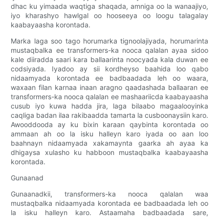
dhac ku yimaada waqtiga shaqada, amniga oo la wanaajiyo,
iyo kharashyo hawlgal oo hooseeya oo loogu talagalay
kaabayaasha korontada.
Marka laga soo tago horumarka tignoolajiyada, horumarinta
mustaqbalka ee transformers-ka nooca qalalan ayaa sidoo
kale diiradda saari kara ballaarinta noocyada kala duwan ee
codsiyada. Iyadoo ay sii kordheyso baahida loo qabo
nidaamyada korontada ee badbaadada leh oo waara,
waxaan filan karnaa inaan aragno qaadashada ballaaran ee
transformers-ka nooca qalalan ee mashaariicda kaabayaasha
cusub iyo kuwa hadda jira, laga bilaabo magaalooyinka
caqliga badan ilaa rakibaadda tamarta la cusboonaysiin karo.
Awooddooda ay ku bixin karaan qaybinta korontada oo
ammaan ah oo la isku halleyn karo iyada oo aan loo
baahnayn nidaamyada xakamaynta gaarka ah ayaa ka
dhigaysa xulasho ku habboon mustaqbalka kaabayaasha
korontada.
Gunaanad
Gunaanadkii, transformers-ka nooca qalalan waa
mustaqbalka nidaamyada korontada ee badbaadada leh oo
la isku halleyn karo. Astaamaha badbaadada sare,