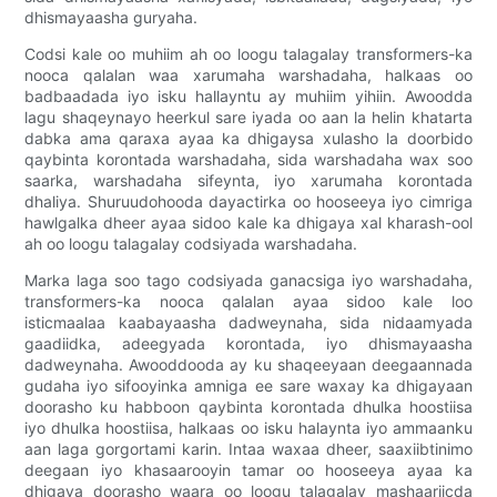
dhismayaasha guryaha.
Codsi kale oo muhiim ah oo loogu talagalay transformers-ka
nooca qalalan waa xarumaha warshadaha, halkaas oo
badbaadada iyo isku hallayntu ay muhiim yihiin. Awoodda
lagu shaqeynayo heerkul sare iyada oo aan la helin khatarta
dabka ama qaraxa ayaa ka dhigaysa xulasho la doorbido
qaybinta korontada warshadaha, sida warshadaha wax soo
saarka, warshadaha sifeynta, iyo xarumaha korontada
dhaliya. Shuruudohooda dayactirka oo hooseeya iyo cimriga
hawlgalka dheer ayaa sidoo kale ka dhigaya xal kharash-ool
ah oo loogu talagalay codsiyada warshadaha.
Marka laga soo tago codsiyada ganacsiga iyo warshadaha,
transformers-ka nooca qalalan ayaa sidoo kale loo
isticmaalaa kaabayaasha dadweynaha, sida nidaamyada
gaadiidka, adeegyada korontada, iyo dhismayaasha
dadweynaha. Awooddooda ay ku shaqeeyaan deegaannada
gudaha iyo sifooyinka amniga ee sare waxay ka dhigayaan
doorasho ku habboon qaybinta korontada dhulka hoostiisa
iyo dhulka hoostiisa, halkaas oo isku halaynta iyo ammaanku
aan laga gorgortami karin. Intaa waxaa dheer, saaxiibtinimo
deegaan iyo khasaarooyin tamar oo hooseeya ayaa ka
dhigaya doorasho waara oo loogu talagalay mashaariicda