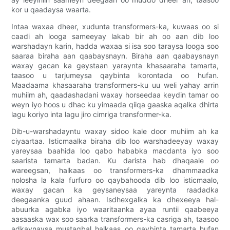
kor u qaadaysa waarta.
Intaa waxaa dheer, xudunta transformers-ka, kuwaas oo si
caadi ah looga sameeyay lakab bir ah oo aan dib loo
warshadayn karin, hadda waxaa si isa soo taraysa looga soo
saaraa biraha aan qaabaysnayn. Biraha aan qaabaysnayn
waxay gacan ka geystaan ​​​​yaraynta khasaaraha tamarta,
taasoo u tarjumeysa qaybinta korontada oo hufan.
Maadaama khasaaraha transformers-ku uu weli yahay arrin
muhiim ah, qaadashadani waxay horseedaa keydin tamar oo
weyn iyo hoos u dhac ku yimaada qiiqa gaaska aqalka dhirta
lagu koriyo inta lagu jiro cimriga transformer-ka.
Dib-u-warshadayntu waxay sidoo kale door muhiim ah ka
ciyaartaa. Isticmaalka biraha dib loo warshadeeyay waxay
yareysaa baahida loo qabo hababka macdanta iyo soo
saarista tamarta badan. Ku darista hab dhaqaale oo
wareegsan, halkaas oo transformers-ka dhammaadka
nolosha la kala furfuro oo qaybahooda dib loo isticmaalo,
waxay gacan ka geysaneysaa yareynta raadadka
deegaanka guud ahaan. Isdhexgalka ka dhexeeya hal-
abuurka agabka iyo waaritaanka ayaa runtii qaabeeya
aasaaska wax soo saarka transformers-ka casriga ah, taasoo
adkaynaysa mustaqbal halkaas oo qaybinta tamarta hufan