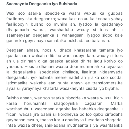
Saamaynta Deegaanka iyo Bulshada
Wax soo saarka isbeddelka waara wuxuu ka gudbaa
faa'iidooyinka deegaanka; waxa kale oo uu ka kooban yahay
faa'iidooyin bulsho oo muhiim ah. Iyadoo la qaadanayo
dhaqamada waara, warshaduhu waxay si toos ah u
saameeyaan deegaanka si wanaagsan, iyagoo sidoo kale
gacan ka geysanaya samafalka bulshada oo ballaaran.
Deegaan ahaan, hoos u dhaca khasaaraha tamarta iyo
qaadashada walxaha dib loo warshadeyn karo waxay si toos
ah ula xiriiraan qiiqa gaaska aqalka dhirta lagu koriyo oo
yaraada. Hoos u dhacani wuxuu door muhiim ah ka ciyaaraa
la dagaallanka isbeddelka cimilada, ilaalinta nidaamyada
deegaanka, iyo hubinta meere nadiif ah jiilalka soo socda.
Isticmaalka walxaha aan sunta ahayn ee transformers-ka
ayaa sii yareynaya khatarta wasakheynta ciidda iyo biyaha.
Bulsho ahaan, wax soo saarka isbeddelka waara wuxuu kicin
karaa horumarinta shaqooyinka cagaaran. Marka
warshaduhu u weecdaan agabka iyo hababka deegaanka u
fiican, waxaa jira baahi sii kordheysa oo loo qabo xirfadaha
qaybahan cusub, taasoo kor u qaadaysa fursadaha shaqada.
Intaa waxaa dheer, shirkadaha mudnaanta siiya waaritaanka