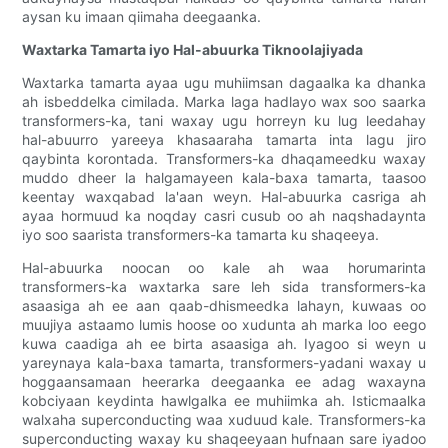
aysan ku imaan qiimaha deegaanka.
Waxtarka Tamarta iyo Hal-abuurka Tiknoolajiyada
Waxtarka tamarta ayaa ugu muhiimsan dagaalka ka dhanka
ah isbeddelka cimilada. Marka laga hadlayo wax soo saarka
transformers-ka, tani waxay ugu horreyn ku lug leedahay
hal-abuurro yareeya khasaaraha tamarta inta lagu jiro
qaybinta korontada. Transformers-ka dhaqameedku waxay
muddo dheer la halgamayeen kala-baxa tamarta, taasoo
keentay waxqabad la'aan weyn. Hal-abuurka casriga ah
ayaa hormuud ka noqday casri cusub oo ah naqshadaynta
iyo soo saarista transformers-ka tamarta ku shaqeeya.
Hal-abuurka noocan oo kale ah waa horumarinta
transformers-ka waxtarka sare leh sida transformers-ka
asaasiga ah ee aan qaab-dhismeedka lahayn, kuwaas oo
muujiya astaamo lumis hoose oo xudunta ah marka loo eego
kuwa caadiga ah ee birta asaasiga ah. Iyagoo si weyn u
yareynaya kala-baxa tamarta, transformers-yadani waxay u
hoggaansamaan heerarka deegaanka ee adag waxayna
kobciyaan keydinta hawlgalka ee muhiimka ah. Isticmaalka
walxaha superconducting waa xuduud kale. Transformers-ka
superconducting waxay ku shaqeeyaan hufnaan sare iyadoo