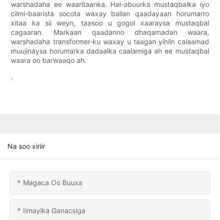
warshadaha ee waaritaanka. Hal-abuurka mustaqbalka iyo
cilmi-baarista socota waxay ballan qaadayaan horumarro
xitaa ka sii weyn, taasoo u gogol xaaraysa mustaqbal
cagaaran. Markaan qaadanno dhaqamadan waara,
warshadaha transformer-ku waxay u taagan yihiin calaamad
muujinaysa horumarka dadaalka caalamiga ah ee mustaqbal
waara oo barwaaqo ah.
.
Na soo xiriir
Magaca Oo Buuxa
Iimaylka Ganacsiga