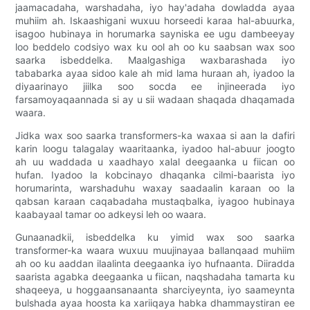
jaamacadaha, warshadaha, iyo hay'adaha dowladda ayaa
muhiim ah. Iskaashigani wuxuu horseedi karaa hal-abuurka,
isagoo hubinaya in horumarka sayniska ee ugu dambeeyay
loo beddelo codsiyo wax ku ool ah oo ku saabsan wax soo
saarka isbeddelka. Maalgashiga waxbarashada iyo
tababarka ayaa sidoo kale ah mid lama huraan ah, iyadoo la
diyaarinayo jiilka soo socda ee injineerada iyo
farsamoyaqaannada si ay u sii wadaan shaqada dhaqamada
waara.
Jidka wax soo saarka transformers-ka waxaa si aan la dafiri
karin loogu talagalay waaritaanka, iyadoo hal-abuur joogto
ah uu waddada u xaadhayo xalal deegaanka u fiican oo
hufan. Iyadoo la kobcinayo dhaqanka cilmi-baarista iyo
horumarinta, warshaduhu waxay saadaalin karaan oo la
qabsan karaan caqabadaha mustaqbalka, iyagoo hubinaya
kaabayaal tamar oo adkeysi leh oo waara.
Gunaanadkii, isbeddelka ku yimid wax soo saarka
transformer-ka waara wuxuu muujinayaa ballanqaad muhiim
ah oo ku aaddan ilaalinta deegaanka iyo hufnaanta. Diiradda
saarista agabka deegaanka u fiican, naqshadaha tamarta ku
shaqeeya, u hoggaansanaanta sharciyeynta, iyo saameynta
bulshada ayaa hoosta ka xariiqaya habka dhammaystiran ee