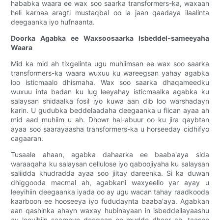
hababka waara ee wax soo saarka transformers-ka, waxaan
heli karnaa aragti mustaqbal oo la jaan qaadaya ilaalinta
deegaanka iyo hufnaanta.
Doorka Agabka ee Waxsoosaarka Isbeddel-sameeyaha
Waara
Mid ka mid ah tixgelinta ugu muhiimsan ee wax soo saarka
transformers-ka waara wuxuu ku wareegsan yahay agabka
loo isticmaalo dhismaha. Wax soo saarka dhaqameedku
wuxuu inta badan ku lug leeyahay isticmaalka agabka ku
salaysan shidaalka fosil iyo kuwa aan dib loo warshadayn
karin. U gudubka beddelaadaha deegaanka u fiican ayaa ah
mid aad muhiim u ah. Dhowr hal-abuur oo ku jira qaybtan
ayaa soo saarayaasha transformers-ka u horseeday cidhifyo
cagaaran.
Tusaale ahaan, agabka dahaarka ee baaba'aya sida
waraaqaha ku salaysan cellulose iyo qaboojiyaha ku salaysan
saliidda khudradda ayaa soo jiitay dareenka. Si ka duwan
dhiggooda macmal ah, agabkani waxyeello yar ayay u
leeyihiin deegaanka iyada oo ay ugu wacan tahay raadkooda
kaarboon ee hooseeya iyo fududaynta baaba'aya. Agabkan
aan qashinka ahayn waxay hubinayaan in isbeddellayaashu
ay leeyihiin saameyn deegaan oo muddo dheer ah, taasoo