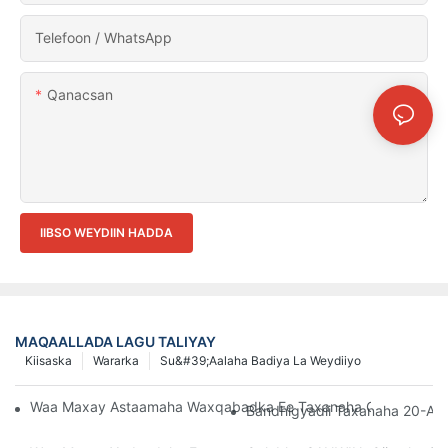
Telefoon / WhatsApp
Qanacsan
IIBSO WEYDIIN HADDA
MAQAALLADA LAGU TALIYAY
Kiisaska
Wararka
Su&#39;aalaha Badiya La Weydiiyo
Waa Maxay Astaamaha Waxqabadka Ee Taxanaha CAH (23) -
Bandhigyadii Taxanaha 20-Aad