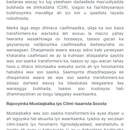
badanaa waxay ku lug yeeshaan dadaallada mas'uuliyadda
bulshada ee shirkadaha (CSR), iyagoo ka faa'iideysanaya
bulshooyinka maxalliga ah iyo kor u qaadista tayada
noloshooda.
Marka laga eego dhinaca caafimaadka, qiiqa ka soo baxa
transformers-ka waxtarka leh wuxuu la macno yahay
heerarka wasakhowga oo hooseeya, taasoo gacan ka
geysaneysa natiijooyinka caafimaadka dadweynaha oo
wanaagsan. Dhaqamada waara waxay sidoo kale yareeyaan
khataraha caafimaad ee ay la kulmaan shaqaalaha qaybta
wax soo saarka transformers-ka, taasoo ay ugu wacan tahay
hoos u dhaca isticmaalka walxaha sunta ah iyo horumarinta
hababka wax soo saarka. Saamaynta dhaqdhaqaaqa ee
dhaqamada waara ee wax soo saarka transformers-ka
sidaas darteed waxay ka bilaabataa deegaanka ilaa
wanaagga bulshada, taasoo soo koobaysa hab
dhammaystiran oo loogu talagalay waaritaanka.
Rajooyinka Mustaqbalka iyo Cilmi-baarista Socota
Mustaqbalka wax soo saarka transformers-ka ayaa diyaar u
ah isgoyska hal-abuurka iyo waaritaanka. Iyadoo ay socdaan
cilmi-baaris iyo horumarro tignoolajiyadeed, warshaduhu si
joogto ah ayay u kobcayaan si ay u daboolaan baahiyaha