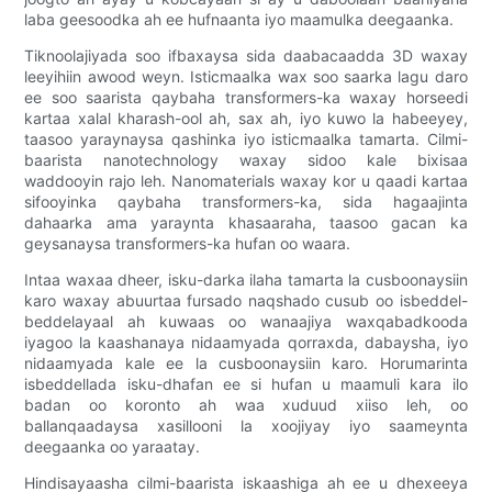
laba geesoodka ah ee hufnaanta iyo maamulka deegaanka.
Tiknoolajiyada soo ifbaxaysa sida daabacaadda 3D waxay
leeyihiin awood weyn. Isticmaalka wax soo saarka lagu daro
ee soo saarista qaybaha transformers-ka waxay horseedi
kartaa xalal kharash-ool ah, sax ah, iyo kuwo la habeeyey,
taasoo yaraynaysa qashinka iyo isticmaalka tamarta. Cilmi-
baarista nanotechnology waxay sidoo kale bixisaa
waddooyin rajo leh. Nanomaterials waxay kor u qaadi kartaa
sifooyinka qaybaha transformers-ka, sida hagaajinta
dahaarka ama yaraynta khasaaraha, taasoo gacan ka
geysanaysa transformers-ka hufan oo waara.
Intaa waxaa dheer, isku-darka ilaha tamarta la cusboonaysiin
karo waxay abuurtaa fursado naqshado cusub oo isbeddel-
beddelayaal ah kuwaas oo wanaajiya waxqabadkooda
iyagoo la kaashanaya nidaamyada qorraxda, dabaysha, iyo
nidaamyada kale ee la cusboonaysiin karo. Horumarinta
isbeddellada isku-dhafan ee si hufan u maamuli kara ilo
badan oo koronto ah waa xuduud xiiso leh, oo
ballanqaadaysa xasillooni la xoojiyay iyo saameynta
deegaanka oo yaraatay.
Hindisayaasha cilmi-baarista iskaashiga ah ee u dhexeeya