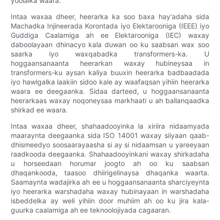
yoolalka waara.
Intaa waxaa dheer, heerarka ka soo baxa hay'adaha sida
Machadka Injineerada Korontada iyo Elektarooniga (IEEE) iyo
Guddiga Caalamiga ah ee Elektarooniga (IEC) waxay
daboolayaan dhinacyo kala duwan oo ku saabsan wax soo
saarka iyo waxqabadka transformers-ka. U
hoggaansanaanta heerarkan waxay hubineysaa in
transformers-ku aysan kaliya buuxin heerarka badbaadada
iyo hawlgalka laakiin sidoo kale ay waafaqsan yihiin heerarka
waara ee deegaanka. Sidaa darteed, u hoggaansanaanta
heerarkaas waxay noqoneysaa markhaati u ah ballanqaadka
shirkad ee waara.
Intaa waxaa dheer, shahaadooyinka la xiriira nidaamyada
maaraynta deegaanka sida ISO 14001 waxay siiyaan qaab-
dhismeedyo soosaarayaasha si ay si nidaamsan u yareeyaan
raadkooda deegaanka. Shahaadooyinkani waxay shirkadaha
u horseedaan horumar joogto ah oo ku saabsan
dhaqankooda, taasoo dhiirigelinaysa dhaqanka waarta.
Saamaynta wadajirka ah ee u hoggaansanaanta sharciyeynta
iyo heerarka warshadaha waxay hubinayaan in warshadaha
isbeddelka ay weli yihiin door muhiim ah oo ku jira kala-
guurka caalamiga ah ee teknoolojiyada cagaaran.