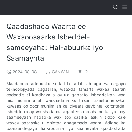
Qaadashada Waarta ee
Waxsoosaarka Isbeddel-
sameeyaha: Hal-abuurka iyo
Saamaynta
2024-08-08
CANWIN
2
Maadaama adduunku si tartiib tartiib ah ugu wareegayo
teknoolojiyada cagaaran, waaxda tamarta waxaa saaran
cadaadis sii kordhaya si ay ula qabsato. Isbeddelkani waa
mid muhiim u ah warshadaha ku tiirsan transformers-ka,
kuwaas oo door muhiim ah ka ciyaara qaybinta korontada.
Isbeddelka ay warshadahaasi qaateen ma aha oo kaliya inay
saameeyaan hababka wax soo saarka laakiin sidoo kale
waxay aasaaska u dhigtaa dhaqamada waara. Adigoo ka
baaraandegaya hal-abuurka iyo saameynta qaadashada