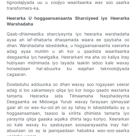
tignoolajiyada uu u xoojiyo waaritaanka wax soo saarka
transformers-ka.
Heerarka U hoggaansanaanta Sharciyeed iyo Heerarka
Warshadaha
Qaab-dhismeedka sharciyeynta iyo heerarka warshadaha
ayaa ah laf-dhabarta dhaqamada waara ee qaybaha oo
dhan. Warshadaha isbeddelka, u hoggaansanaanta xeerarka
adag ayaa muhiim u ah kor u qaadista waaritaanka
deegaanka iyo hawlgalka. Heerarkani ma aha oo kaliya inay
hubiyaan midnimada iyo tayada laakiin sidoo kale waxay
horseedaan hal-abuurka ku wajahan teknoolojiyada
cagaaran.
Dowladuhu adduunka oo dhan waxay soo rogayaan xeerar
adag si loo xakameeyo qiiqa iyo kor loogu qaado waxtarka
tamarta. Heerarka sida Tilmaamaha Naqshadeynta
Deegaanka ee Midowga Yurub waxay farayaan qiimayaal
gaar ah oo wax-ku-ool ah oo ay tahay in isbeddelladu ay u
hoggaansamaan, taasoo la xiriirta dhimista tamarta iyo
yaraynta qiiqa gaaska aqalka dhirta lagu koriyo. Xeerarkan
oo kale waxay ku qasbayaan soosaarayaasha inay hal-
abuuraan oo ay la jaanqaadaan hababka wax-soo-saarka