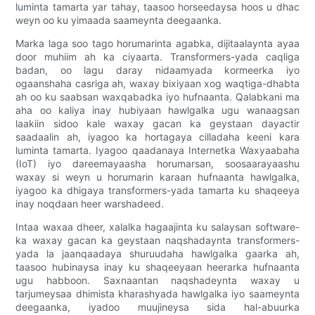
luminta tamarta yar tahay, taasoo horseedaysa hoos u dhac
weyn oo ku yimaada saameynta deegaanka.
Marka laga soo tago horumarinta agabka, dijitaalaynta ayaa
door muhiim ah ka ciyaarta. Transformers-yada caqliga
badan, oo lagu daray nidaamyada kormeerka iyo
ogaanshaha casriga ah, waxay bixiyaan xog waqtiga-dhabta
ah oo ku saabsan waxqabadka iyo hufnaanta. Qalabkani ma
aha oo kaliya inay hubiyaan hawlgalka ugu wanaagsan
laakiin sidoo kale waxay gacan ka geystaan ​​​​dayactir
saadaalin ah, iyagoo ka hortagaya cilladaha keeni kara
luminta tamarta. Iyagoo qaadanaya Internetka Waxyaabaha
(IoT) iyo dareemayaasha horumarsan, soosaarayaashu
waxay si weyn u horumarin karaan hufnaanta hawlgalka,
iyagoo ka dhigaya transformers-yada tamarta ku shaqeeya
inay noqdaan heer warshadeed.
Intaa waxaa dheer, xalalka hagaajinta ku salaysan software-
ka waxay gacan ka geystaan ​​​​naqshadaynta transformers-
yada la jaanqaadaya shuruudaha hawlgalka gaarka ah,
taasoo hubinaysa inay ku shaqeeyaan heerarka hufnaanta
ugu habboon. Saxnaantan naqshadeynta waxay u
tarjumeysaa dhimista kharashyada hawlgalka iyo saameynta
deegaanka, iyadoo muujineysa sida hal-abuurka