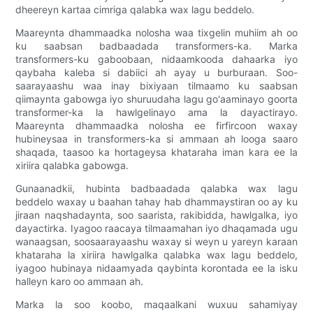
dheereyn kartaa cimriga qalabka wax lagu beddelo.
Maareynta dhammaadka nolosha waa tixgelin muhiim ah oo
ku saabsan badbaadada transformers-ka. Marka
transformers-ku gaboobaan, nidaamkooda dahaarka iyo
qaybaha kaleba si dabiici ah ayay u burburaan. Soo-
saarayaashu waa inay bixiyaan tilmaamo ku saabsan
qiimaynta gabowga iyo shuruudaha lagu go'aaminayo goorta
transformer-ka la hawlgelinayo ama la dayactirayo.
Maareynta dhammaadka nolosha ee firfircoon waxay
hubineysaa in transformers-ka si ammaan ah looga saaro
shaqada, taasoo ka hortageysa khataraha iman kara ee la
xiriira qalabka gabowga.
Gunaanadkii, hubinta badbaadada qalabka wax lagu
beddelo waxay u baahan tahay hab dhammaystiran oo ay ku
jiraan naqshadaynta, soo saarista, rakibidda, hawlgalka, iyo
dayactirka. Iyagoo raacaya tilmaamahan iyo dhaqamada ugu
wanaagsan, soosaarayaashu waxay si weyn u yareyn karaan
khataraha la xiriira hawlgalka qalabka wax lagu beddelo,
iyagoo hubinaya nidaamyada qaybinta korontada ee la isku
halleyn karo oo ammaan ah.
Marka la soo koobo, maqaalkani wuxuu sahamiyay