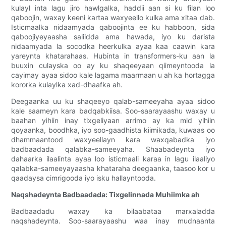
kulayl inta lagu jiro hawlgalka, haddii aan si ku filan loo
qaboojin, waxay keeni kartaa waxyeello kulka ama xitaa dab.
Isticmaalka nidaamyada qaboojinta ee ku habboon, sida
qaboojiyeyaasha saliidda ama hawada, iyo ku darista
nidaamyada la socodka heerkulka ayaa kaa caawin kara
yareynta khatarahaas. Hubinta in transformers-ku aan la
buuxin culayska oo ay ku shaqeeyaan qiimeyntooda la
cayimay ayaa sidoo kale lagama maarmaan u ah ka hortagga
kororka kulaylka xad-dhaafka ah.
Deegaanka uu ku shaqeeyo qalab-sameeyaha ayaa sidoo
kale saameyn kara badqabkiisa. Soo-saarayaashu waxay u
baahan yihiin inay tixgeliyaan arrimo ay ka mid yihiin
qoyaanka, boodhka, iyo soo-gaadhista kiimikada, kuwaas oo
dhammaantood waxyeellayn kara waxqabadka iyo
badbaadada qalabka-sameeyaha. Shaabadeynta iyo
dahaarka ilaalinta ayaa loo isticmaali karaa in lagu ilaaliyo
qalabka-sameeyayaasha khataraha deegaanka, taasoo kor u
qaadaysa cimrigooda iyo isku hallayntooda.
Naqshadeynta Badbaadada: Tixgelinnada Muhiimka ah
Badbaadadu waxay ka bilaabataa marxaladda
naqshadeynta. Soo-saarayaashu waa inay mudnaanta