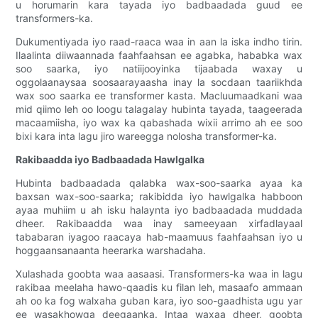
u horumarin kara tayada iyo badbaadada guud ee
transformers-ka.
Dukumentiyada iyo raad-raaca waa in aan la iska indho tirin.
Ilaalinta diiwaannada faahfaahsan ee agabka, hababka wax
soo saarka, iyo natiijooyinka tijaabada waxay u
oggolaanaysaa soosaarayaasha inay la socdaan taariikhda
wax soo saarka ee transformer kasta. Macluumaadkani waa
mid qiimo leh oo loogu talagalay hubinta tayada, taageerada
macaamiisha, iyo wax ka qabashada wixii arrimo ah ee soo
bixi kara inta lagu jiro wareegga nolosha transformer-ka.
Rakibaadda iyo Badbaadada Hawlgalka
Hubinta badbaadada qalabka wax-soo-saarka ayaa ka
baxsan wax-soo-saarka; rakibidda iyo hawlgalka habboon
ayaa muhiim u ah isku halaynta iyo badbaadada muddada
dheer. Rakibaadda waa inay sameeyaan xirfadlayaal
tababaran iyagoo raacaya hab-maamuus faahfaahsan iyo u
hoggaansanaanta heerarka warshadaha.
Xulashada goobta waa aasaasi. Transformers-ka waa in lagu
rakibaa meelaha hawo-qaadis ku filan leh, masaafo ammaan
ah oo ka fog walxaha guban kara, iyo soo-gaadhista ugu yar
ee wasakhowga deegaanka. Intaa waxaa dheer, goobta