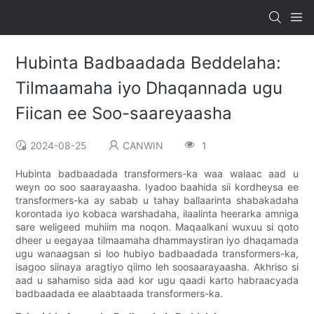
Hubinta Badbaadada Beddelaha:
Tilmaamaha iyo Dhaqannada ugu
Fiican ee Soo-saareyaasha
2024-08-25
CANWIN
1
Hubinta badbaadada transformers-ka waa walaac aad u
weyn oo soo saarayaasha. Iyadoo baahida sii kordheysa ee
transformers-ka ay sabab u tahay ballaarinta shabakadaha
korontada iyo kobaca warshadaha, ilaalinta heerarka amniga
sare weligeed muhiim ma noqon. Maqaalkani wuxuu si qoto
dheer u eegayaa tilmaamaha dhammaystiran iyo dhaqamada
ugu wanaagsan si loo hubiyo badbaadada transformers-ka,
isagoo siinaya aragtiyo qiimo leh soosaarayaasha. Akhriso si
aad u sahamiso sida aad kor ugu qaadi karto habraacyada
badbaadada ee alaabtaada transformers-ka.