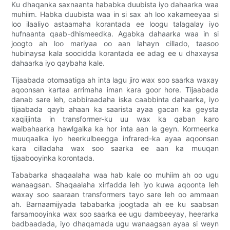
Ku dhaqanka saxnaanta hababka duubista iyo dahaarka waa
muhiim. Habka duubista waa in si sax ah loo xakameeyaa si
loo ilaaliyo astaamaha korantada ee loogu talagalay iyo
hufnaanta qaab-dhismeedka. Agabka dahaarka waa in si
joogto ah loo mariyaa oo aan lahayn cillado, taasoo
hubinaysa kala soocidda korantada ee adag ee u dhaxaysa
dahaarka iyo qaybaha kale.
Tijaabada otomaatiga ah inta lagu jiro wax soo saarka waxay
aqoonsan kartaa arrimaha iman kara goor hore. Tijaabada
danab sare leh, cabbiraadaha iska caabbinta dahaarka, iyo
tijaabada qayb ahaan ka saarista ayaa gacan ka geysta
xaqiijinta in transformer-ku uu wax ka qaban karo
walbahaarka hawlgalka ka hor inta aan la geyn. Kormeerka
muuqaalka iyo heerkulbeegga infrared-ka ayaa aqoonsan
kara cilladaha wax soo saarka ee aan ka muuqan
tijaabooyinka korontada.
Tababarka shaqaalaha waa hab kale oo muhiim ah oo ugu
wanaagsan. Shaqaalaha xirfadda leh iyo kuwa aqoonta leh
waxay soo saaraan transformers tayo sare leh oo ammaan
ah. Barnaamijyada tababarka joogtada ah ee ku saabsan
farsamooyinka wax soo saarka ee ugu dambeeyay, heerarka
badbaadada, iyo dhaqamada ugu wanaagsan ayaa si weyn