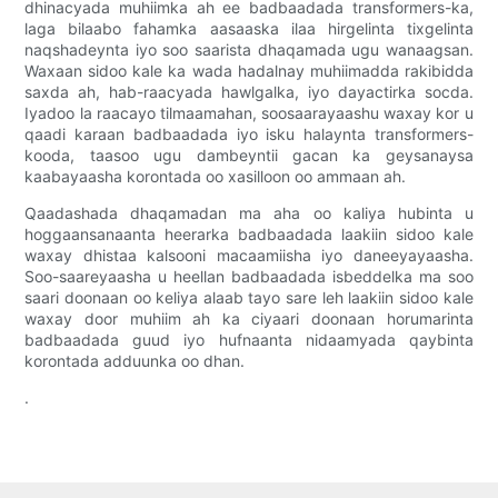
dhinacyada muhiimka ah ee badbaadada transformers-ka,
laga bilaabo fahamka aasaaska ilaa hirgelinta tixgelinta
naqshadeynta iyo soo saarista dhaqamada ugu wanaagsan.
Waxaan sidoo kale ka wada hadalnay muhiimadda rakibidda
saxda ah, hab-raacyada hawlgalka, iyo dayactirka socda.
Iyadoo la raacayo tilmaamahan, soosaarayaashu waxay kor u
qaadi karaan badbaadada iyo isku halaynta transformers-
kooda, taasoo ugu dambeyntii gacan ka geysanaysa
kaabayaasha korontada oo xasilloon oo ammaan ah.
Qaadashada dhaqamadan ma aha oo kaliya hubinta u
hoggaansanaanta heerarka badbaadada laakiin sidoo kale
waxay dhistaa kalsooni macaamiisha iyo daneeyayaasha.
Soo-saareyaasha u heellan badbaadada isbeddelka ma soo
saari doonaan oo keliya alaab tayo sare leh laakiin sidoo kale
waxay door muhiim ah ka ciyaari doonaan horumarinta
badbaadada guud iyo hufnaanta nidaamyada qaybinta
korontada adduunka oo dhan.
.