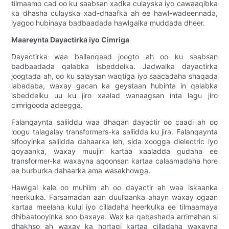
tilmaamo cad oo ku saabsan xadka culayska iyo cawaaqibka
ka dhasha culayska xad-dhaafka ah ee hawl-wadeennada,
iyagoo hubinaya badbaadada hawlgalka muddada dheer.
Maareynta Dayactirka iyo Cimriga
Dayactirka waa ballanqaad joogto ah oo ku saabsan
badbaadada qalabka isbeddelka. Jadwalka dayactirka
joogtada ah, oo ku salaysan waqtiga iyo saacadaha shaqada
labadaba, waxay gacan ka geystaan ​​​​hubinta in qalabka
isbeddelku uu ku jiro xaalad wanaagsan inta lagu jiro
cimrigooda adeegga.
Falanqaynta saliiddu waa dhaqan dayactir oo caadi ah oo
loogu talagalay transformers-ka saliidda ku jira. Falanqaynta
sifooyinka saliidda dahaarka leh, sida xoogga dielectric iyo
qoyaanka, waxay muujin kartaa xaaladda gudaha ee
transformer-ka waxayna aqoonsan kartaa calaamadaha hore
ee burburka dahaarka ama wasakhowga.
Hawlgal kale oo muhiim ah oo dayactir ah waa iskaanka
heerkulka. Farsamadan aan duullaanka ahayn waxay ogaan
kartaa meelaha kulul iyo cilladaha heerkulka ee tilmaamaya
dhibaatooyinka soo baxaya. Wax ka qabashada arrimahan si
dhakhso ah waxay ka hortagi kartaa cilladaha waxayna