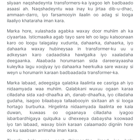
siiyaan naqshadeynta transformers-ka iyagoo leh badbaado
asaasi ah. Naqshadeyntu waa inay ku jirtaa dib-u-dhac,
ammaan-darro, iyo farsamooyin ilaalin oo adag si looga
ilaaliyo khataraha iman kara.
Marka hore, xulashada agabka waxay door muhiim ah ka
ciyaartaa. Isticmaalka agab tayo sare leh oo lagu kalsoonaan
karo oo loogu talagalay xudunta, dahaarka, dahaarka, iyo
dahaarka waxay hubineysaa in transformer-ku uu u
adkeysan karo cadaadiska hawlgalka iyo xaaladaha
deegaanka. Alaabada horumarsan sida dareerayaasha
kuleylka lagu xoojiyay iyo dahaarka heerkulka sare waxay si
weyn u horumarin karaan badbaadada transformer-ka.
Marka labaad, adeegsiga qalabka ilaalinta ee casriga ah iyo
nidaamyada waa muhiim. Qalabkani wuxuu ogaan karaa
cilladaha sida xad-dhaafka ah, danab-dhaafka, iyo cilladaha
gudaha, isagoo bilaabaya tallaabooyin sixitaan ah si looga
hortago burburka. Hirgelinta nidaamyada ilaalinta ee kala
duwan, kuwaas oo ogaanaya cilladaha iyagoo
isbarbardhigaya qulqulka u dhexeeya dabaysha koowaad
iyo tan labaad, waxay bixin karaan calaamado digniin hore
oo ku saabsan arrimaha iman kara.