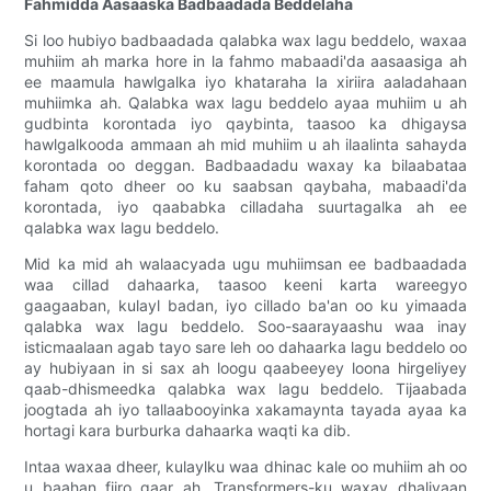
Fahmidda Aasaaska Badbaadada Beddelaha
Si loo hubiyo badbaadada qalabka wax lagu beddelo, waxaa
muhiim ah marka hore in la fahmo mabaadi'da aasaasiga ah
ee maamula hawlgalka iyo khataraha la xiriira aaladahaan
muhiimka ah. Qalabka wax lagu beddelo ayaa muhiim u ah
gudbinta korontada iyo qaybinta, taasoo ka dhigaysa
hawlgalkooda ammaan ah mid muhiim u ah ilaalinta sahayda
korontada oo deggan. Badbaadadu waxay ka bilaabataa
faham qoto dheer oo ku saabsan qaybaha, mabaadi'da
korontada, iyo qaababka cilladaha suurtagalka ah ee
qalabka wax lagu beddelo.
Mid ka mid ah walaacyada ugu muhiimsan ee badbaadada
waa cillad dahaarka, taasoo keeni karta wareegyo
gaagaaban, kulayl badan, iyo cillado ba'an oo ku yimaada
qalabka wax lagu beddelo. Soo-saarayaashu waa inay
isticmaalaan agab tayo sare leh oo dahaarka lagu beddelo oo
ay hubiyaan in si sax ah loogu qaabeeyey loona hirgeliyey
qaab-dhismeedka qalabka wax lagu beddelo. Tijaabada
joogtada ah iyo tallaabooyinka xakamaynta tayada ayaa ka
hortagi kara burburka dahaarka waqti ka dib.
Intaa waxaa dheer, kulaylku waa dhinac kale oo muhiim ah oo
u baahan fiiro gaar ah. Transformers-ku waxay dhaliyaan