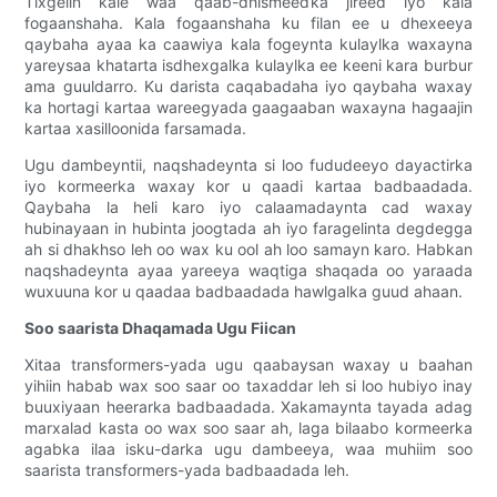
Tixgelin kale waa qaab-dhismeedka jireed iyo kala
fogaanshaha. Kala fogaanshaha ku filan ee u dhexeeya
qaybaha ayaa ka caawiya kala fogeynta kulaylka waxayna
yareysaa khatarta isdhexgalka kulaylka ee keeni kara burbur
ama guuldarro. Ku darista caqabadaha iyo qaybaha waxay
ka hortagi kartaa wareegyada gaagaaban waxayna hagaajin
kartaa xasilloonida farsamada.
Ugu dambeyntii, naqshadeynta si loo fududeeyo dayactirka
iyo kormeerka waxay kor u qaadi kartaa badbaadada.
Qaybaha la heli karo iyo calaamadaynta cad waxay
hubinayaan in hubinta joogtada ah iyo faragelinta degdegga
ah si dhakhso leh oo wax ku ool ah loo samayn karo. Habkan
naqshadeynta ayaa yareeya waqtiga shaqada oo yaraada
wuxuuna kor u qaadaa badbaadada hawlgalka guud ahaan.
Soo saarista Dhaqamada Ugu Fiican
Xitaa transformers-yada ugu qaabaysan waxay u baahan
yihiin habab wax soo saar oo taxaddar leh si loo hubiyo inay
buuxiyaan heerarka badbaadada. Xakamaynta tayada adag
marxalad kasta oo wax soo saar ah, laga bilaabo kormeerka
agabka ilaa isku-darka ugu dambeeya, waa muhiim soo
saarista transformers-yada badbaadada leh.