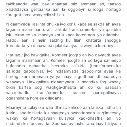
rakibaadda waa inay ahaataa mid ammaan ah, taasoo
xaddidaysa gelitaanka aan la oggolayn si looga hortago
faragelin ama waxyeello shil ah.
Nidaamyada ilaalinta dhulka iyo kor u kaca ee saxda ah ayaa
lagama maarmaan u ah ilaalinta transformer-ka iyo qalabka
isku xiran ee ka imanaya kor u kaca korontada iyo cilladaha.
Haddii aan la helin saldhig ku filan, khatarta shoogga
korontada iyo dhaawaca qalabka ayaa si weyn u kordheysa.
Inta lagu jiro hawlgalka, kormeer joogto ah iyo dayactir ayaa
lagama maarmaan ah. Kormeer joogto ah oo lagu sameeyo
hufnaanta dahaarka, heerarka saliidda (transformers-ka
saliidda qaboojiya), iyo nidaamyada qaboojinta ayaa ka
hortagi kara arrimaha yaryar inay u gudbaan dhibaatooyin
waaweyn. Hawlgalinta nidaamyada la socodka fog waxay
bixin kartaa xog waqtiga-dhabta ah oo ku saabsan
waxqabadka transformer-ka, taasoo suurtogalinaysa
ogaanshaha hore ee cilladaha.
Maareynta culayska waa dhinac kale oo aan la iska indho tiri
karin. Isbeddellada ku shaqeeya awooddooda la qiimeeyay
waxay ka hortagayaan kulaylka xad-dhaafka ah iyo
cadaadiska farsamada. Soo-saarayaashu waa inay bixiyaan