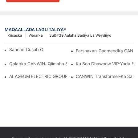
MAQAALLADA LAGU TALIYAY
Kiisaska
Wararka
Su&#39;aalaha Badiya La Weydiiyo
Sannad Cusub Oo Wanaagsan 2026!
Farshaxan-Gacmeedka CANWIN 
Qalabka CANWIN: Qiimaha Suuqa Iyo Aragtida Istaraatiijiga Ah
Ku Soo Dhawoow VIP-Yada Bra
ALAGEUM ELECTRIC GROUP Ee Kazakhstan Ayaa Booqatay Sh
CANWIN Transformer-Ka Saliid