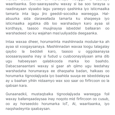
waaritaanka. Soo-saarayaashu waxay si isa soo taraysa u
raadinayaan siyaabo lagu yareeyo qashinka iyo isticmaalka
tamarta inta lagu jiro geeddi-socodka wareegga. Hal-
abuurka sida darawallada tamarta ku shaqeeya iyo
isticmaalka agabka dib loo warshadayn karo ayaa sii
kordhaya, taasoo muujinaysa isbeddel ballaaran oo
warshadeed oo ku wajahan mas'uuliyadda deegaanka.
Intaa waxaa dheer, horumarinta mashiinnada modular-ka ah
ayaa sii xoogaysanaya. Mashiinnadan waxaa loogu talagalay
qaybo la beddeli karo, taasoo u oggolaanaysa
soosaarayaasha inay si fudud u cusboonaysiiyaan ama dib
ugu habeeyaan qalabkooda marka loo baahdo.
Dabacsanaantani waxay si gaar ah qiimo ugu leedahay
warshadaha horumaraya ee dhaqsaha badan, halkaas oo
horumarka tignoolajiyada iyo baahida suuqa ee isbeddelaysa
ay u baahan yihiin nidaamyo wax soo saar oo firfircoon oo la
qabsan kara.
Gunaanadkii, mustaqbalka tignoolajiyada wareegga foil
waxay ballanqaadaysaa inay noqoto mid firfircoon oo cusub,
oo ay horseeddo horumarka IoT, AI, waaritaanka, iyo
naqshadeynta qaabaysan.