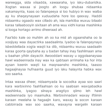
wareegga, sida xiisadda, xawaaraha, iyo isku-dubaridka.
Xogtan waxaa si joogto ah loogu shubaa nidaamka
xakamaynta, kaas oo falanqeeya si loo hubiyo in wax walba
ay ku shaqeynayaan xuduudaha hore loo qeexay. Haddii
nidaamku ogaado wax cillado ah, isla markiiba wuxuu bilaabi
karaa tallaabooyin sixitaan ah ama wuu xidhi karaa mashiinka
si looga hortago arrimo dheeraad ah.
Faa'iido kale oo muhiim ah oo ka mid ah ogaanshaha oo la
xoojiyay waa dayactirka saadaalinta. Iyadoo la falanqeynayo
isbeddellada xogta waqti ka dib, nidaamku wuxuu saadaalin
karaa goorta qaybaha ay u badan tahay inay fashilmaan ama
u baahan yihiin dayactir. Awooddani waxay u oggolaanaysaa
hawl wadeennada inay wax ka qabtaan arrimaha ka hor inta
aysan keenin waqti ka maqnaansho mashiinka, taasoo
hagaajinaysa hufnaanta guud iyo isku halaynta habka wax
soo saarka.
Intaa waxaa dheer, nidaamyada la socodka ayaa soo saari
kara warbixinno faahfaahsan oo ku saabsan waxqabadka
mashiinka, iyagoo siinaya aragtiyo qiimo leh hawl
wadeennada iyo maamulka. Warbixinnadani waxay iftiimin
karaan meelaha la hagaajin karo, waxay la socon karaan
cabbirrada wax soo saarka, waxayna wargelin karaan