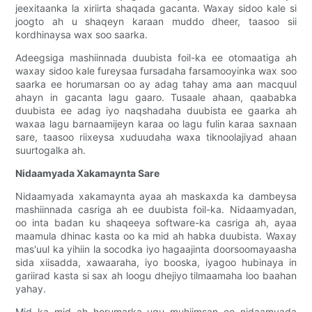
jeexitaanka la xiriirta shaqada gacanta. Waxay sidoo kale si
joogto ah u shaqeyn karaan muddo dheer, taasoo sii
kordhinaysa wax soo saarka.
Adeegsiga mashiinnada duubista foil-ka ee otomaatiga ah
waxay sidoo kale fureysaa fursadaha farsamooyinka wax soo
saarka ee horumarsan oo ay adag tahay ama aan macquul
ahayn in gacanta lagu gaaro. Tusaale ahaan, qaababka
duubista ee adag iyo naqshadaha duubista ee gaarka ah
waxaa lagu barnaamijeyn karaa oo lagu fulin karaa saxnaan
sare, taasoo riixeysa xuduudaha waxa tiknoolajiyad ahaan
suurtogalka ah.
Nidaamyada Xakamaynta Sare
Nidaamyada xakamaynta ayaa ah maskaxda ka dambeysa
mashiinnada casriga ah ee duubista foil-ka. Nidaamyadan,
oo inta badan ku shaqeeya software-ka casriga ah, ayaa
maamula dhinac kasta oo ka mid ah habka duubista. Waxay
mas'uul ka yihiin la socodka iyo hagaajinta doorsoomayaasha
sida xiisadda, xawaaraha, iyo booska, iyagoo hubinaya in
gariirad kasta si sax ah loogu dhejiyo tilmaamaha loo baahan
yahay.
Mid ka mid ah horumarka ugu muhiimsan ee nidaamyada