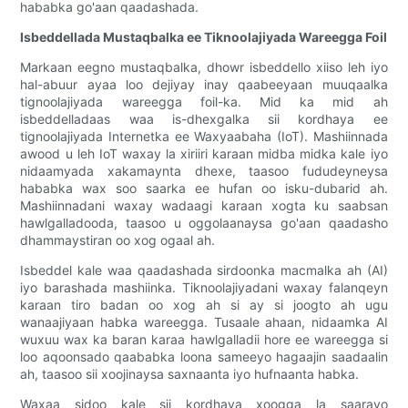
hababka go'aan qaadashada.
Isbeddellada Mustaqbalka ee Tiknoolajiyada Wareegga Foil
Markaan eegno mustaqbalka, dhowr isbeddello xiiso leh iyo
hal-abuur ayaa loo dejiyay inay qaabeeyaan muuqaalka
tignoolajiyada wareegga foil-ka. Mid ka mid ah
isbeddelladaas waa is-dhexgalka sii kordhaya ee
tignoolajiyada Internetka ee Waxyaabaha (IoT). Mashiinnada
awood u leh IoT waxay la xiriiri karaan midba midka kale iyo
nidaamyada xakamaynta dhexe, taasoo fududeyneysa
hababka wax soo saarka ee hufan oo isku-dubarid ah.
Mashiinnadani waxay wadaagi karaan xogta ku saabsan
hawlgalladooda, taasoo u oggolaanaysa go'aan qaadasho
dhammaystiran oo xog ogaal ah.
Isbeddel kale waa qaadashada sirdoonka macmalka ah (AI)
iyo barashada mashiinka. Tiknoolajiyadani waxay falanqeyn
karaan tiro badan oo xog ah si ay si joogto ah ugu
wanaajiyaan habka wareegga. Tusaale ahaan, nidaamka AI
wuxuu wax ka baran karaa hawlgalladii hore ee wareegga si
loo aqoonsado qaababka loona sameeyo hagaajin saadaalin
ah, taasoo sii xoojinaysa saxnaanta iyo hufnaanta habka.
Waxaa sidoo kale sii kordhaya xoogga la saarayo