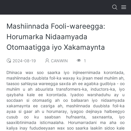
Mashiinnada Fooli-wareegga:
Horumarka Nidaamyada
Otomaatigga iyo Xakamaynta
2024-08-19
CANWIN
1
Dhinaca wax soo saarka iyo injineernimada korontada,
mashiinnada duubista foil-ka waxay ku jiraan meel muhiim ah,
taasoo sahlaysa wareegga saxda ah ee agabka gudbiya - oo
muhiim u ah abuurista transformers-ka, inductors-ka, iyo
qaybaha kale ee korontada. Iyadoo warshaduhu ay u
socdaan si otomaatig ah oo ballaaran iyo nidaamyada
xakamaynta ee casriga ah, mashiinnada duubista foil-ka
ayaa si gaar ah u horumaray, iyagoo dejinaya halbeegyo
cusub oo ku saabsan hufnaanta, saxnaanta, iyo
saaxiibtinimada isticmaalaha. Horumarradani ma aha oo
kaliya inay fududeeyaan wax soo saarka laakiin sidoo kale