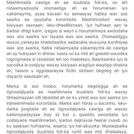
Mashiinnada casriga ah ee duubista foil-ka, oo leh
nidaamyadooda otomaatiga ah ee horumarsan iyo
xakamaynta, ayaa kacaan ku sameeyay habka wax soo
saarka ee qaybaha korontada. Mashiinnadani waxay
bixiyaan saxnaan, isku-dheellitirnaan, iyo hufnaan aan la
barbar dhigi karin, iyagoo si weyn u horumarinaya awoodaha
wax soo saarka iyo tayada wax soo saarka. Otomaatiggu
wuxuu yareeyaa khaladaadka aadanaha wuxuuna kordhiyaa
wax soo saarka, halka nidaamyada xakamaynta ee casriga
ah ay hubiyaan in dhinac kasta oo ka mid ah geeddi-socodka
rogrogmada si taxaddar leh loo maareeyo. Baaritaanka iyo la
socodka la xoojiyay waxay bixiyaan aragtiyo waqtiga-dhabta
ah, taasoo u oggolaanaysa ficillo sixitaan degdeg ah iyo
dayactir saadaalin ah.
Marka la soo koobo, horumarka degdegga ah ee
tignoolajiyada ee mashiinnada duubista foil-ka waxay
tilmaamayaan xilli isbeddel ah oo ku yimid wax soo saarka iyo
injineernimada korontada. Marka aan horay u soconno, isku-
darka joogtada ah ee tignoolajiyada casriga ah waxay
ballanqaadaysaa inay sii kor u qaaddo awoodaha iyo
codsiyada mashiinnadan, iyadoo dejinaysa heerar cusub oo
ku saabsan hufnaanta, waarta, iyo hal-abuurka. Mustaqbalka
tignoolajiyada duubista foil-ka runtii waa mid dhalaalaya,