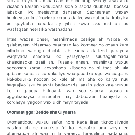
si ay u bixiyaan saxnaan aan hore loo arag. Waxay si sax ah u
xisaabin karaan xuduudaha sida xiisadda duubista, booska
lakabka, iyo meelaynta dahaarka. Saxnaantani waxay
hubineysaa in sifooyinka korantada iyo waxqabadka kulaylka
ee qaybaha nabarku ay yihiin kuwo isku mid ah oo
waafaqsan heerarka warshadaha.
Intaa waxaa dheer, mashiinnada casriga ah waxaa ku
qalabaysan nidaamyo baaritaan iyo kormeer oo ogaan kara
cilladaha waqtiga dhabta ah, sidaas darteed yaraynta
waqtiyada shaqada oo yaraynaysa suurtagalnimada
khaladaadka qaali ah. Tusaale ahaan, mashiinku wuxuu
aqoonsan karaa leexashada xiisadda oo si toos ah ula
qabsan karaa si uu u ilaaliyo waxqabadka ugu wanaagsan.
Hal-abuurka noocan oo kale ah ma aha oo kaliya inuu
hagaajiyo isku halaynta badeecada laakiin sidoo kale wuxuu
kor u qaadaa hufnaanta wax soo saarka, taasoo u
oggolaanaysa shirkadaha inay daboolaan baahiyaha sii
kordhaya iyagoon wax u dhimayn tayada.
Otomaatigga: Beddelaha Ciyaarta
Otomaatiggu wuxuu safka hore kaga jiraa tiknoolajiyada
casriga ah ee duubista foil-ka. Hadafka ugu weyn ee
otomaatiga ah waa in la yareeyo faragelinta aadanaha,