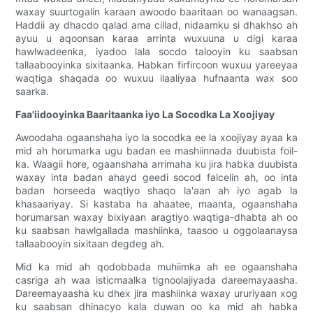
waxay suurtogalin karaan awoodo baaritaan oo wanaagsan.
Haddii ay dhacdo qalad ama cillad, nidaamku si dhakhso ah
ayuu u aqoonsan karaa arrinta wuxuuna u digi karaa
hawlwadeenka, iyadoo lala socdo talooyin ku saabsan
tallaabooyinka sixitaanka. Habkan firfircoon wuxuu yareeyaa
waqtiga shaqada oo wuxuu ilaaliyaa hufnaanta wax soo
saarka.
Faa'iidooyinka Baaritaanka iyo La Socodka La Xoojiyay
Awoodaha ogaanshaha iyo la socodka ee la xoojiyay ayaa ka
mid ah horumarka ugu badan ee mashiinnada duubista foil-
ka. Waagii hore, ogaanshaha arrimaha ku jira habka duubista
waxay inta badan ahayd geedi socod falcelin ah, oo inta
badan horseeda waqtiyo shaqo la'aan ah iyo agab la
khasaariyay. Si kastaba ha ahaatee, maanta, ogaanshaha
horumarsan waxay bixiyaan aragtiyo waqtiga-dhabta ah oo
ku saabsan hawlgallada mashiinka, taasoo u oggolaanaysa
tallaabooyin sixitaan degdeg ah.
Mid ka mid ah qodobbada muhiimka ah ee ogaanshaha
casriga ah waa isticmaalka tignoolajiyada dareemayaasha.
Dareemayaasha ku dhex jira mashiinka waxay ururiyaan xog
ku saabsan dhinacyo kala duwan oo ka mid ah habka