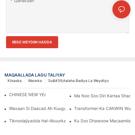
Qanacsan
IIBSO WEYDIIN HADDA
MAQAALLADA LAGU TALIYAY
Kiisaska
Wararka
Su&#39;aalaha Badiya La Weydiiyo
CHINESE NEW YEAR HOLIDAY NOTICE
Ma Noo Soo Diri Kartaa Shaqa
Waxaan Si Daacad Ah Kuugu Martiqaadeynaa Inaad Ka Soo Qay
Transformer-Ka CANWIN Wuxuu
Tiknoolajiyadda Hal-Abuurka Leh Waxay Awood Siisaa Warsh
Ku Soo Dhawoow Macaamiisha 