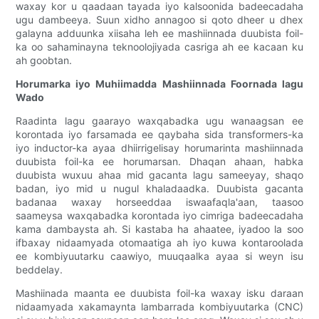
waxay kor u qaadaan tayada iyo kalsoonida badeecadaha
ugu dambeeya. Suun xidho annagoo si qoto dheer u dhex
galayna adduunka xiisaha leh ee mashiinnada duubista foil-
ka oo sahaminayna teknoolojiyada casriga ah ee kacaan ku
ah goobtan.
Horumarka iyo Muhiimadda Mashiinnada Foornada lagu
Wado
Raadinta lagu gaarayo waxqabadka ugu wanaagsan ee
korontada iyo farsamada ee qaybaha sida transformers-ka
iyo inductor-ka ayaa dhiirrigelisay horumarinta mashiinnada
duubista foil-ka ee horumarsan. Dhaqan ahaan, habka
duubista wuxuu ahaa mid gacanta lagu sameeyay, shaqo
badan, iyo mid u nugul khaladaadka. Duubista gacanta
badanaa waxay horseeddaa iswaafaqla'aan, taasoo
saameysa waxqabadka korontada iyo cimriga badeecadaha
kama dambaysta ah. Si kastaba ha ahaatee, iyadoo la soo
ifbaxay nidaamyada otomaatiga ah iyo kuwa kontaroolada
ee kombiyuutarku caawiyo, muuqaalka ayaa si weyn isu
beddelay.
Mashiinada maanta ee duubista foil-ka waxay isku daraan
nidaamyada xakamaynta lambarrada kombiyuutarka (CNC)