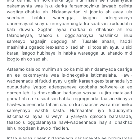
xakamaynta waa isku-darka farsamooyinka jawaab celinta
waqtiga-dhabta ah. Nidaamyadani si joogto ah ayay ula
socdaan habka wareegga, iyagoo adeegsanaya
dareemayaal si ay u ururiyaan xogta ku saabsan xuduudaha
kala duwan. Xogtan ayaa markaa si dhakhso ah loo
falanqeeyaa, taasoo u oggolaanaysa mashiinka inuu
sameeyo hagaajin degdeg ah. Tusaale ahaan, haddii
mashiinku ogaado leexasho xiisad ah, si toos ah ayuu u sixi
karaa, isagoo hubinaya in habka wareegga uu ahaado mid
joogto ah oo sax ah.
Astaamo kale oo muhiim ah oo ka mid ah nidaamyada casriga
ah ee xakamaynta waa is-dhexgalka isticmaalaha. Hawl-
wadeennadu si fudud ayay u gelin karaan qeexitaannada iyo
xuduudaha iyagoo adeegsanaya goobaha software-ka ee
dareen leh. Is-dhexgalkan badanaa waxaa ku jira matalaad
garaaf ah oo ku saabsan habka rogrogmada, taasoo siinaysa
hawl-wadeennada faham cad oo ku saabsan waxa mashiinku
sameynayo wakhti kasta. Hufnaantan iyo fududaynta
isticmaalka ayaa si weyn u yareysa qalooca barashada,
taasoo u oggolaanaysa hawl-wadeennada inay si dhakhso
leh u noqdaan kuwo xirfad leh.
Intaa waxaa dheer, nidaamyada xakamaynta ee horumarsan