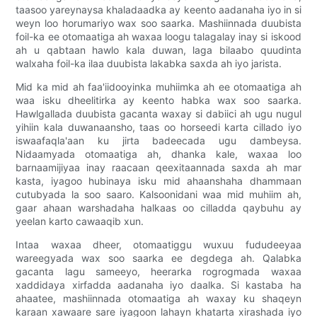
taasoo yareynaysa khaladaadka ay keento aadanaha iyo in si
weyn loo horumariyo wax soo saarka. Mashiinnada duubista
foil-ka ee otomaatiga ah waxaa loogu talagalay inay si iskood
ah u qabtaan hawlo kala duwan, laga bilaabo quudinta
walxaha foil-ka ilaa duubista lakabka saxda ah iyo jarista.
Mid ka mid ah faa'iidooyinka muhiimka ah ee otomaatiga ah
waa isku dheelitirka ay keento habka wax soo saarka.
Hawlgallada duubista gacanta waxay si dabiici ah ugu nugul
yihiin kala duwanaansho, taas oo horseedi karta cillado iyo
iswaafaqla'aan ku jirta badeecada ugu dambeysa.
Nidaamyada otomaatiga ah, dhanka kale, waxaa loo
barnaamijiyaa inay raacaan qeexitaannada saxda ah mar
kasta, iyagoo hubinaya isku mid ahaanshaha dhammaan
cutubyada la soo saaro. Kalsoonidani waa mid muhiim ah,
gaar ahaan warshadaha halkaas oo cilladda qaybuhu ay
yeelan karto cawaaqib xun.
Intaa waxaa dheer, otomaatiggu wuxuu fududeeyaa
wareegyada wax soo saarka ee degdega ah. Qalabka
gacanta lagu sameeyo, heerarka rogrogmada waxaa
xaddidaya xirfadda aadanaha iyo daalka. Si kastaba ha
ahaatee, mashiinnada otomaatiga ah waxay ku shaqeyn
karaan xawaare sare iyagoon lahayn khatarta xirashada iyo