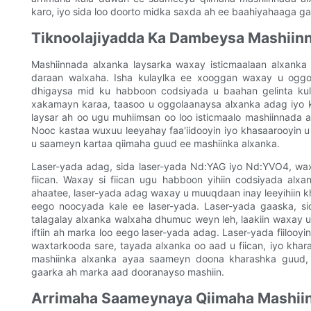
karo, iyo sida loo doorto midka saxda ah ee baahiyahaaga ga
Tiknoolajiyadda Ka Dambeysa Mashiin
Mashiinnada alxanka laysarka waxay isticmaalaan alxanka 
daraan walxaha. Isha kulaylka ee xooggan waxay u ogg
dhigaysa mid ku habboon codsiyada u baahan gelinta kula
xakamayn karaa, taasoo u oggolaanaysa alxanka adag iyo k
laysar ah oo ugu muhiimsan oo loo isticmaalo mashiinnada al
Nooc kastaa wuxuu leeyahay faa'iidooyin iyo khasaarooyin u
u saameyn kartaa qiimaha guud ee mashiinka alxanka.
Laser-yada adag, sida laser-yada Nd:YAG iyo Nd:YVO4, waxa
fiican. Waxay si fiican ugu habboon yihiin codsiyada alx
ahaatee, laser-yada adag waxay u muuqdaan inay leeyihiin k
eego noocyada kale ee laser-yada. Laser-yada gaaska, si
talagalay alxanka walxaha dhumuc weyn leh, laakiin waxay u
iftiin ah marka loo eego laser-yada adag. Laser-yada fiilo
waxtarkooda sare, tayada alxanka oo aad u fiican, iyo khar
mashiinka alxanka ayaa saameyn doona kharashka guud, 
gaarka ah marka aad dooranayso mashiin.
Arrimaha Saameynaya Qiimaha Mashiin