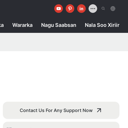
ka
Wararka
Nagu Saabsan
Nala Soo Xiriir
Contact Us For Any Support Now