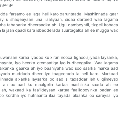
aggaaga.
radda farsamo ee laga heli karo xaruntaada. Mashiinnada qaar
y u shaqeeyaan una ilaaliyaan, sidaa darteed waa lagama
ha tababarka dheeraadka ah. Ugu dambeyntii, tixgeli kobaca
n la jaan qaadi kara isbeddellada suurtagalka ah ee mugga wax
uwanaan karaa iyadoo ku xiran nooca tignoolajiyada laysarka,
aynta, iyo heerka otomaatiga iyo is-dhexgalka. Waa lagama
 alxanka gaarka ah iyo baahiyaha wax soo saarka marka aad
ashyada muddada-dheer iyo taageerada la heli karo. Markaad
nnada alxanka laysarka oo aad si taxaddar leh u qiimeyso
l ah oo aad ku maalgelin kartaa mashiinka saxda ah ee
ah, waxaad ka faa'iideysan kartaa faa'iidooyinka badan ee
oo kordha iyo hufnaanta ilaa tayada alxanka oo sareysa iyo