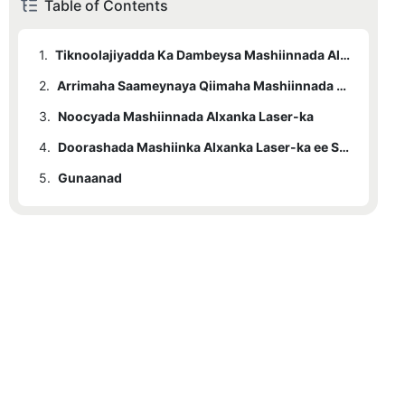
Table of Contents
1.
Tiknoolajiyadda Ka Dambeysa Mashiinnada Alxanka Laser-ka
2.
Arrimaha Saameynaya Qiimaha Mashiinnada Alxanka Laser-ka
3.
Noocyada Mashiinnada Alxanka Laser-ka
4.
Doorashada Mashiinka Alxanka Laser-ka ee Saxda ah
5.
Gunaanad