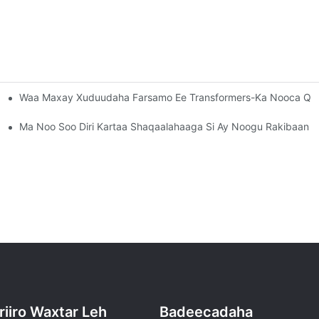
Waa Maxay Xuduudaha Farsamo Ee Transformers-Ka Nooca Qa
el: CAH(223) - 400CK)
elka
Ma Noo Soo Diri Kartaa Shaqaalahaaga Si Ay Noogu Rakibaan 
riiro Waxtar Leh
Badeecadaha