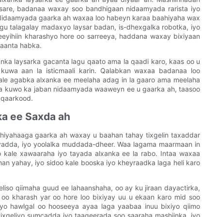
 sare, badanaa waxay soo bandhigaan nidaamyada rarista iyo
. Nidaamyada gaarka ah waxaa loo habeyn karaa baahiyaha wax
ogu talagalay madaxyo laysar badan, is-dhexgalka robotka, iyo
eyihiin kharashyo hore oo sarreeya, haddana waxay bixiyaan
naanta habka.
nka laysarka gacanta lagu qaato ama la qaadi karo, kaas oo u
wa aan la isticmaali karin. Qalabkan waxaa badanaa loo
 kale agabka alxanka ee meelaha adag in la gaaro ama meelaha
aa kuwo ka jaban nidaamyada waaweyn ee u gaarka ah, taasoo
 qaarkood.
a ee Saxda ah
hiyahaaga gaarka ah waxay u baahan tahay tixgelin taxaddar
iyadda, iyo yoolalka muddada-dheer. Waa lagama maarmaan in
 kale xawaaraha iyo tayada alxanka ee la rabo. Intaa waxaa
han yahay, iyo sidoo kale booska iyo kheyraadka laga heli karo
liso qiimaha guud ee lahaanshaha, oo ay ku jiraan dayactirka,
a oo kharash yar oo hore loo bixiyay uu u ekaan karo mid soo
shyo hawlgal oo hooseeya ayaa laga yaabaa inuu bixiyo qiimo
ixgeliyo sumcadda iyo taageerada soo saaraha mashiinka, iyo