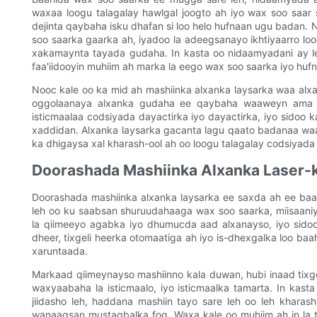
waxaa loogu talagalay hawlgal joogto ah iyo wax soo saar
dejinta qaybaha isku dhafan si loo helo hufnaan ugu badan
soo saarka gaarka ah, iyadoo la adeegsanayo ikhtiyaarro lo
xakamaynta tayada gudaha. In kasta oo nidaamyadani ay le
faa'iidooyin muhiim ah marka la eego wax soo saarka iyo huf
Nooc kale oo ka mid ah mashiinka alxanka laysarka waa alxa
oggolaanaya alxanka gudaha ee qaybaha waaweyn ama ku
isticmaalaa codsiyada dayactirka iyo dayactirka, iyo sidoo
xaddidan. Alxanka laysarka gacanta lagu qaato badanaa w
ka dhigaysa xal kharash-ool ah oo loogu talagalay codsiyada
Doorashada Mashiinka Alxanka Laser-k
Doorashada mashiinka alxanka laysarka ee saxda ah ee baa
leh oo ku saabsan shuruudahaaga wax soo saarka, miisaan
la qiimeeyo agabka iyo dhumucda aad alxanayso, iyo sidoo
dheer, tixgeli heerka otomaatiga ah iyo is-dhexgalka loo baa
xaruntaada.
Markaad qiimeynayso mashiinno kala duwan, hubi inaad tixge
waxyaabaha la isticmaalo, iyo isticmaalka tamarta. In kast
jiidasho leh, haddana mashiin tayo sare leh oo leh khara
wanaagsan mustaqbalka fog. Waxa kale oo muhiim ah in la t