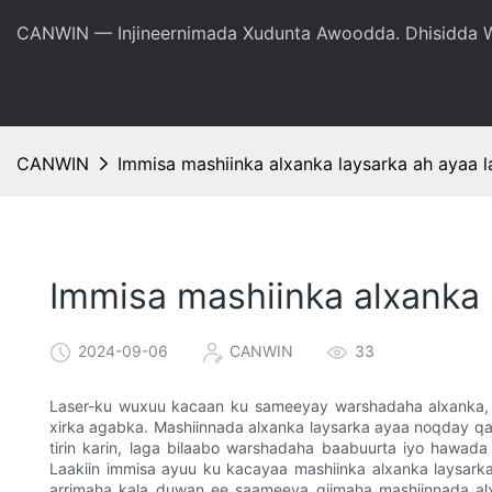
CANWIN — Injineernimada Xudunta Awoodda. Dhisidda W
CANWIN
Immisa mashiinka alxanka laysarka ah ayaa l
Immisa mashiinka alxanka l
2024-09-06
CANWIN
33
Laser-ku wuxuu kacaan ku sameeyay warshadaha alxanka, i
xirka agabka. Mashiinnada alxanka laysarka ayaa noqday q
tirin karin, laga bilaabo warshadaha baabuurta iyo hawada
Laakiin immisa ayuu ku kacayaa mashiinka alxanka laysa
arrimaha kala duwan ee saameeya qiimaha mashiinnada alx