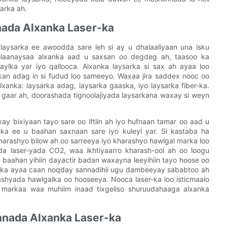
arka ah.
nada Alxanka Laser-ka
laysarka ee awoodda sare leh si ay u dhalaaliyaan una isku
olaanaysaa alxanka aad u saxsan oo degdeg ah, taasoo ka
ylka yar iyo qallooca. Alxanka laysarka si sax ah ayaa loo
an adag in si fudud loo sameeyo. Waxaa jira saddex nooc oo
xanka: laysarka adag, laysarka gaaska, iyo laysarka fiber-ka.
 gaar ah, doorashada tignoolajiyada laysarkana waxay si weyn
y bixiyaan tayo sare oo iftiin ah iyo hufnaan tamar oo aad u
anka ee u baahan saxnaan sare iyo kuleyl yar. Si kastaba ha
harashyo bilow ah oo sarreeya iyo kharashyo hawlgal marka loo
da laser-yada CO2, waa ikhtiyaarro kharash-ool ah oo loogu
 baahan yihiin dayactir badan waxayna leeyihiin tayo hoose oo
oyinka ayaa caan noqday sannadihii ugu dambeeyay sababtoo ah
ashyada hawlgalka oo hooseeya. Nooca laser-ka loo isticmaalo
markaa waa muhiim inaad tixgeliso shuruudahaaga alxanka
nada Alxanka Laser-ka