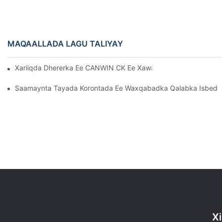
MAQAALLADA LAGU TALIYAY
Xariiqda Dhererka Ee CANWIN CK Ee Xawaaraha Sare Leh (Mod
Saamaynta Tayada Korontada Ee Waxqabadka Qalabka Isbedd
Xi