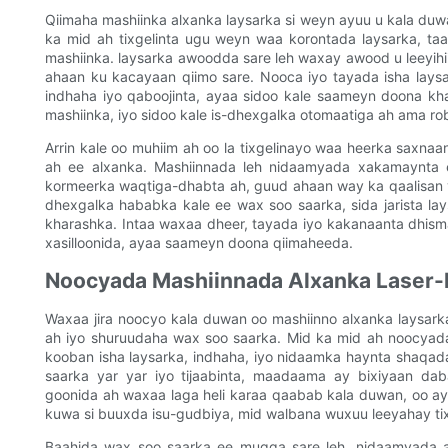
Qiimaha mashiinka alxanka laysarka si weyn ayuu u kala duw
ka mid ah tixgelinta ugu weyn waa korontada laysarka, t
mashiinka. laysarka awoodda sare leh waxay awood u leeyi
ahaan ku kacayaan qiimo sare. Nooca iyo tayada isha lays
indhaha iyo qaboojinta, ayaa sidoo kale saameyn doona kh
mashiinka, iyo sidoo kale is-dhexgalka otomaatiga ah ama 
Arrin kale oo muhiim ah oo la tixgelinayo waa heerka saxn
ah ee alxanka. Mashiinnada leh nidaamyada xakamaynta
kormeerka waqtiga-dhabta ah, guud ahaan way ka qaalisan y
dhexgalka hababka kale ee wax soo saarka, sida jarista l
kharashka. Intaa waxaa dheer, tayada iyo kakanaanta dhism
xasilloonida, ayaa saameyn doona qiimaheeda.
Noocyada Mashiinnada Alxanka Laser-
Waxaa jira noocyo kala duwan oo mashiinno alxanka laysarka
ah iyo shuruudaha wax soo saarka. Mid ka mid ah noocya
kooban isha laysarka, indhaha, iyo nidaamka haynta shaqad
saarka yar yar iyo tijaabinta, maadaama ay bixiyaan da
goonida ah waxaa laga heli karaa qaabab kala duwan, oo ay
kuwa si buuxda isu-gudbiya, mid walbana wuxuu leeyahay tix
Baahida wax soo saarka ee mugga sare leh, nidaamyada a