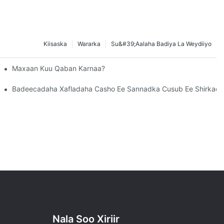
Kiisaska
Wararka
Su&#39;aalaha Badiya La Weydiiyo
lalan? Waa Maxay Shaqadooda?
Maxaan Kuu Qaban Karnaa?
Qalabka?
Badeecadaha Xafladaha Casho Ee Sannadka Cusub Ee Shirkad
Nala Soo Xiriir