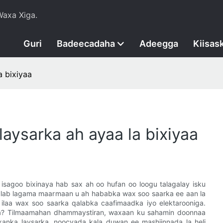
axa Xiga.
Guri
Badeecadaha
Adeegga
Kiisas
a bixiyaa
aysarka ah ayaa la bixiyaa
sagoo bixinaya hab sax ah oo hufan oo loogu talagalay isku
alab lagama maarmaan u ah hababka wax soo saarka ee aan la
 ilaa wax soo saarka qalabka caafimaadka iyo elektarooniga.
rka? Tilmaamahan dhammaystiran, waxaan ku sahamin doonnaa
anka laysarka, noocyada kala duwan ee mashiinnada la heli