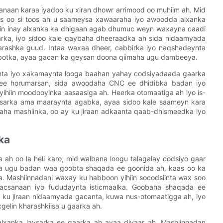
anaan karaa iyadoo ku xiran dhowr arrimood oo muhiim ah. Mid
aas oo si toos ah u saameysa xawaaraha iyo awoodda alxanka
hiin inay alxanka ka dhigaan agab dhumuc weyn waxayna caadi
arka, iyo sidoo kale qaybaha dheeraadka ah sida nidaamyada
arashka guud. Intaa waxaa dheer, cabbirka iyo naqshadeynta
robotka, ayaa gacan ka geysan doona qiimaha ugu dambeeya.
aanta iyo xakamaynta looga baahan yahay codsiyadaada gaarka
 ee horumarsan, sida awoodaha CNC ee dhidibka badan iyo
ihiin moodooyinka aasaasiga ah. Heerka otomaatiga ah iyo is-
aysarka ama maaraynta agabka, ayaa sidoo kale saameyn kara
aha mashiinka, oo ay ku jiraan adkaanta qaab-dhismeedka iyo
ka
 ah oo la heli karo, mid walbana loogu talagalay codsiyo gaar
da ugu badan waa goobta shaqada ee goonida ah, kaas oo ka
a. Mashiinnadani waxay ku habboon yihiin socodsiinta wax soo
bacsanaan iyo fududaynta isticmaalka. Goobaha shaqada ee
 ku jiraan nidaamyada gacanta, kuwa nus-otomaatigga ah, iyo
gelin kharashkiisa u gaarka ah.
lxanka laysarka ee gaarka ah ayaa diyaar ah. Mashiinnadan