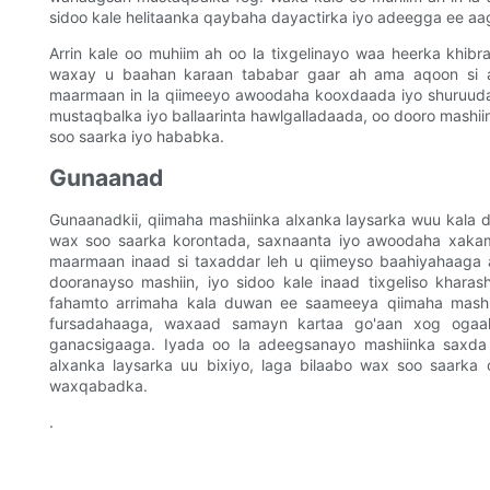
sidoo kale helitaanka qaybaha dayactirka iyo adeegga ee a
Arrin kale oo muhiim ah oo la tixgelinayo waa heerka khib
waxay u baahan karaan tababar gaar ah ama aqoon si a
maarmaan in la qiimeeyo awoodaha kooxdaada iyo shuruuda
mustaqbalka iyo ballaarinta hawlgalladaada, oo dooro mashii
soo saarka iyo hababka.
Gunaanad
Gunaanadkii, qiimaha mashiinka alxanka laysarka wuu kala d
wax soo saarka korontada, saxnaanta iyo awoodaha xakam
maarmaan inaad si taxaddar leh u qiimeyso baahiyahaaga
dooranayso mashiin, iyo sidoo kale inaad tixgeliso khar
fahamto arrimaha kala duwan ee saameeya qiimaha mashii
fursadahaaga, waxaad samayn kartaa go'aan xog ogaa
ganacsigaaga. Iyada oo la adeegsanayo mashiinka saxda 
alxanka laysarka uu bixiyo, laga bilaabo wax soo saarka 
waxqabadka.
.