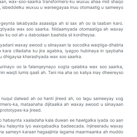
haan, wax-soo-saarka transformers-ku wuxuu ahaa mid shaqo
0, isbeddelku wuxuu u wareegayaa inuu otomaatig u sameeyo
geynta lakabyada asaasiga ah si sax ah oo la taaban karo.
qtiyada wax soo saarka. Nidaamyada otomaatiga ah waxay
 ku ool ah u daboolaan baahida sii kordheysa.
iyadani waxay awood u siinayaan la socodka waqtiga-dhabta
kara cilladaha ku jira agabka, iyagoo hubinaya in qaybaha
s u dhigaysa kharashyada wax soo saarka.
urinayo oo la falanqeynayo xogta qalabka wax soo saarka,
n waqti lumis qaali ah. Tani ma aha oo kaliya inay dheereyso
 nuqul dalwad ah oo hanti jireed ah, oo lagu sameeyay xog
rmers-ka, mataanaha dijitaalka ah waxay awood u siinayaan
prototypes-ka jireed.
yo habaynta xaaladaha kala duwan ee hawlgalka iyada oo aan
 isku halaynta iyo waxqabadka badeecada. Injineeradu waxay
ayna sameyn karaan hagaajinta lagama maarmaanka ah muddo