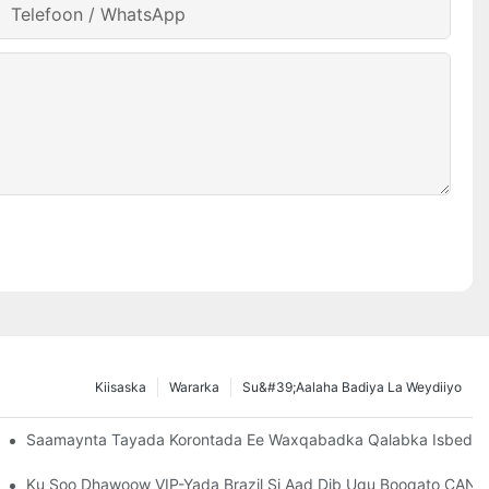
Telefoon / WhatsApp
Kiisaska
Wararka
Su&#39;aalaha Badiya La Weydiiyo
Saamaynta Tayada Korontada Ee Waxqabadka Qalabka Isbedde
ansformer-Ka
Ku Soo Dhawoow VIP-Yada Brazil Si Aad Dib Ugu Booqato CANW