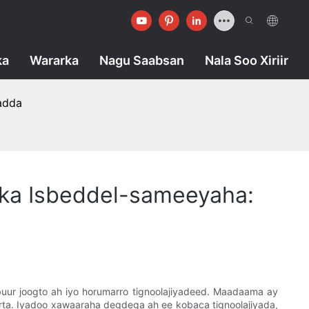
ka
Wararka
Nagu Saabsan
Nala Soo Xiriir
adda
ka Isbeddel-sameeyaha:
uur joogto ah iyo horumarro tignoolajiyadeed. Maadaama ay
rta. Iyadoo xawaaraha degdega ah ee kobaca tignoolajiyada,