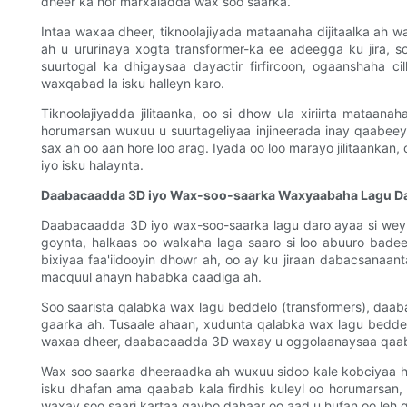
dheer ka hor marxaladda wax soo saarka.
Intaa waxaa dheer, tiknoolajiyada mataanaha dijitaalka ah w
ah u ururinaya xogta transformer-ka ee adeegga ku jira,
suurtogal ka dhigaysaa dayactir firfircoon, ogaanshaha c
waxqabad la isku halleyn karo.
Tiknoolajiyadda jilitaanka, oo si dhow ula xiriirta mataan
horumarsan wuxuu u suurtageliyaa injineerada inay qaabeey
sax ah oo aan hore loo arag. Iyada oo loo marayo jilitaanka
iyo isku halaynta.
Daabacaadda 3D iyo Wax-soo-saarka Waxyaabaha Lagu D
Daabacaadda 3D iyo wax-soo-saarka lagu daro ayaa si weyn
goynta, halkaas oo walxaha laga saaro si loo abuuro ba
bixiyaa faa'iidooyin dhowr ah, oo ay ku jiraan dabacsana
macquul ahayn hababka caadiga ah.
Soo saarista qalabka wax lagu beddelo (transformers), daa
gaarka ah. Tusaale ahaan, xudunta qalabka wax lagu beddelo
waxaa dheer, daabacaadda 3D waxay u oggolaanaysaa qaab-
Wax soo saarka dheeraadka ah wuxuu sidoo kale kobciyaa ha
isku dhafan ama qaabab kala firdhis kuleyl oo horumarsa
waxay soo saari kartaa qaybo dahaar oo aad u hufan oo leh 