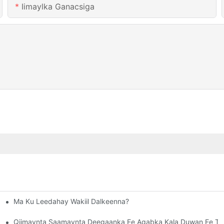
Iimaylka Ganacsiga
Ma Ku Leedahay Wakiil Dalkeenna?
dda | CANWIN
 Awoodda Shiinaha Oo Wado Mustaqbalka Korontada
Qiimaynta Saamaynta Deegaanka Ee Agabka Kala Duwan Ee Tr