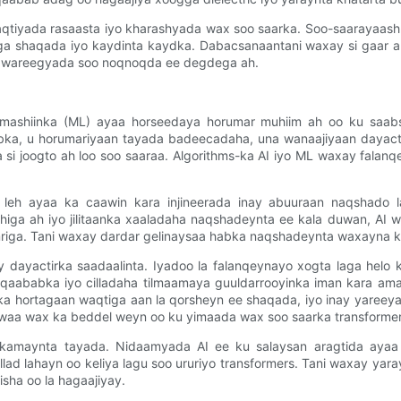
tiyada rasaasta iyo kharashyada wax soo saarka. Soo-saarayaashu
a shaqada iyo kaydinta kaydka. Dabacsanaantani waxay si gaar a
 wareegyada soo noqnoqda ee degdega ah.
a mashiinka (ML) ayaa horseedaya horumar muhiim ah oo ku saabs
bka, u horumariyaan tayada badeecadaha, una wanaajiyaan dayacti
si joogto ah loo soo saaraa. Algorithms-ka AI iyo ML waxay falanqe
o leh ayaa ka caawin kara injineerada inay abuuraan naqshado
higa ah iyo jilitaanka xaaladaha naqshadeynta ee kala duwan, AI 
mriga. Tani waxay dardar gelinaysaa habka naqshadeynta waxayna 
 dayactirka saadaalinta. Iyadoo la falanqeynayo xogta laga helo
 qaababka iyo cilladaha tilmaamaya guuldarrooyinka iman kara am
, ka hortagaan waqtiga aan la qorsheyn ee shaqada, iyo inay yaree
n waa wax ka beddel weyn oo ku yimaada wax soo saarka transforme
kamaynta tayada. Nidaamyada AI ee ku salaysan aragtida ayaa b
lad lahayn oo keliya lagu soo ururiyo transformers. Tani waxay yar
sha oo la hagaajiyay.