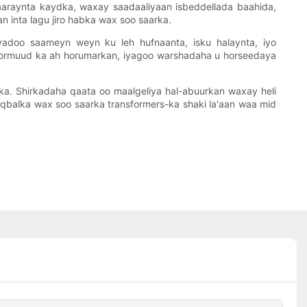
aaraynta kaydka, waxay saadaaliyaan isbeddellada baahida,
 inta lagu jiro habka wax soo saarka.
yadoo saameyn weyn ku leh hufnaanta, isku halaynta, iyo
hormuud ka ah horumarkan, iyagoo warshadaha u horseedaya
ka. Shirkadaha qaata oo maalgeliya hal-abuurkan waxay heli
aqbalka wax soo saarka transformers-ka shaki la'aan waa mid