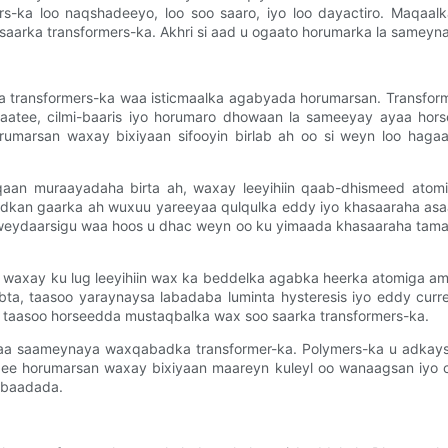
rs-ka loo naqshadeeyo, loo soo saaro, iyo loo dayactiro. Maqaa
aarka transformers-ka. Akhri si aad u ogaato horumarka la samey
a transformers-ka waa isticmaalka agabyada horumarsan. Transfor
haatee, cilmi-baaris iyo horumaro dhowaan la sameeyay ayaa hor
rumarsan waxay bixiyaan sifooyin birlab ah oo si weyn loo hagaa
aqaan muraayadaha birta ah, waxay leeyihiin qaab-dhismeed atom
dkan gaarka ah wuxuu yareeyaa qulqulka eddy iyo khasaaraha asaas
s-weydaarsigu waa hoos u dhac weyn oo ku yimaada khasaaraha tamar
 waxay ku lug leeyihiin wax ka beddelka agabka heerka atomiga ama
ta, taasoo yaraynaysa labadaba luminta hysteresis iyo eddy curre
, taasoo horseedda mustaqbalka wax soo saarka transformers-ka.
ayaa saameynaya waxqabadka transformer-ka. Polymers-ka u adkays
e horumarsan waxay bixiyaan maareyn kuleyl oo wanaagsan iyo cimr
dbaadada.