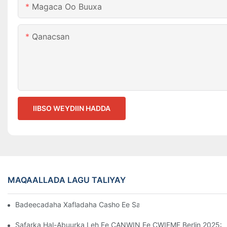
Magaca Oo Buuxa
Qanacsan
IIBSO WEYDIIN HADDA
MAQAALLADA LAGU TALIYAY
Badeecadaha Xafladaha Casho Ee Sannadka Cusub Ee Shirka
Safarka Hal-Abuurka Leh Ee CANWIN Ee CWIEME Berlin 2025: