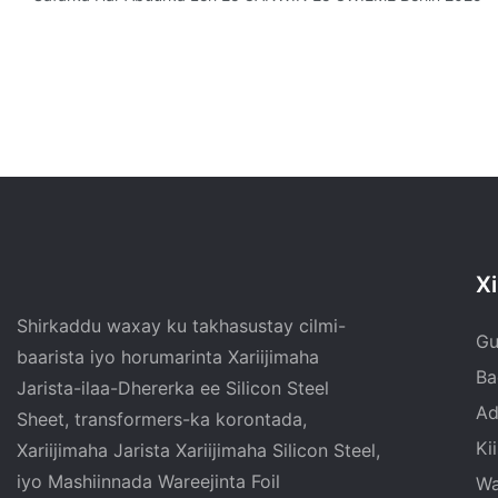
Xi
Shirkaddu waxay ku takhasustay cilmi-
Gu
baarista iyo horumarinta Xariijimaha
Ba
Jarista-ilaa-Dhererka ee Silicon Steel
Ad
Sheet, transformers-ka korontada,
Ki
Xariijimaha Jarista Xariijimaha Silicon Steel,
iyo Mashiinnada Wareejinta Foil
Wa