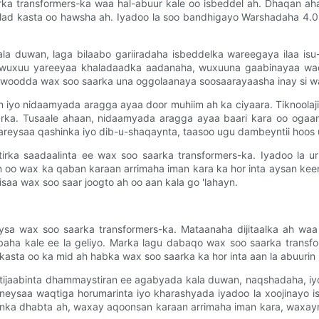
arka transformers-ka waa hal-abuur kale oo isbeddel ah. Dhaqan a
lad kasta oo hawsha ah. Iyadoo la soo bandhigayo Warshadaha 4.
duwan, laga bilaabo gariiradaha isbeddelka wareegaya ilaa isu-
, wuxuu yareeyaa khaladaadka aadanaha, wuxuuna gaabinayaa wa
awoodda wax soo saarka una oggolaanaya soosaarayaasha inay si wax
 iyo nidaamyada aragga ayaa door muhiim ah ka ciyaara. Tiknoolaj
arka. Tusaale ahaan, nidaamyada aragga ayaa baari kara oo ogaan 
 yareysaa qashinka iyo dib-u-shaqaynta, taasoo ugu dambeyntii hoo
rka saadaalinta ee wax soo saarka transformers-ka. Iyadoo la ur
 oo wax ka qaban karaan arrimaha iman kara ka hor inta aysan keeni
saa wax soo saar joogto ah oo aan kala go 'lahayn.
sa wax soo saarka transformers-ka. Mataanaha dijitaalka ah waa
ha kale ee la geliyo. Marka lagu dabaqo wax soo saarka transfo
sta oo ka mid ah habka wax soo saarka ka hor inta aan la abuurin 
 tijaabinta dhammaystiran ee agabyada kala duwan, naqshadaha, i
eyneysaa waqtiga horumarinta iyo kharashyada iyadoo la xoojinayo
uunka dhabta ah, waxay aqoonsan karaan arrimaha iman kara, wax