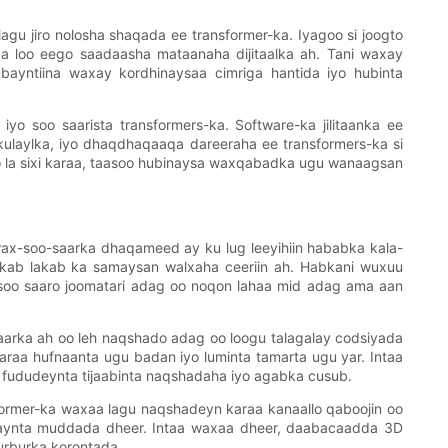
agu jiro nolosha shaqada ee transformer-ka. Iyagoo si joogto
a loo eego saadaasha mataanaha dijitaalka ah. Tani waxay
mbayntiina waxay kordhinaysaa cimriga hantida iyo hubinta
iyo soo saarista transformers-ka. Software-ka jilitaanka ee
kulaylka, iyo dhaqdhaqaaqa dareeraha ee transformers-ka si
 oo la sixi karaa, taasoo hubinaysa waxqabadka ugu wanaagsan
ax-soo-saarka dhaqameed ay ku lug leeyihiin hababka kala-
kab lakab ka samaysan walxaha ceeriin ah. Habkani wuxuu
 soo saaro joomatari adag oo noqon lahaa mid adag ama aan
aarka ah oo leh naqshado adag oo loogu talagalay codsiyada
araa hufnaanta ugu badan iyo luminta tamarta ugu yar. Intaa
ududeynta tijaabinta naqshadaha iyo agabka cusub.
former-ka waxaa lagu naqshadeyn karaa kanaallo qaboojin oo
alaynta muddada dheer. Intaa waxaa dheer, daabacaadda 3D
urburka korontada.