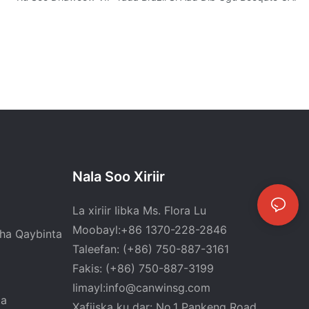
Nala Soo Xiriir
La xiriir Iibka Ms. Flora Lu
Moobayl:+86 1370-228-2846
ha Qaybinta
Taleefan: (+86) 750-887-3161
Fakis: (+86) 750-887-3199
Iimayl:
info@canwinsg.com
ta
Xafiiska ku dar: No.1 Pankeng Road,