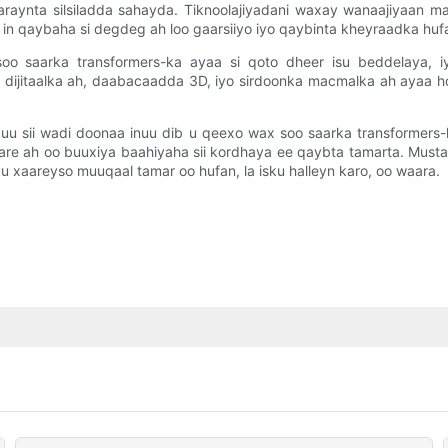
araynta silsiladda sahayda. Tiknoolajiyadani waxay wanaajiyaan m
n qaybaha si degdeg ah loo gaarsiiyo iyo qaybinta kheyraadka hufan
o saarka transformers-ka ayaa si qoto dheer isu beddelaya, i
 dijitaalka ah, daabacaadda 3D, iyo sirdoonka macmalka ah ayaa 
u sii wadi doonaa inuu dib u qeexo wax soo saarka transformers-
are ah oo buuxiya baahiyaha sii kordhaya ee qaybta tamarta. Must
 xaareyso muuqaal tamar oo hufan, la isku halleyn karo, oo waara.