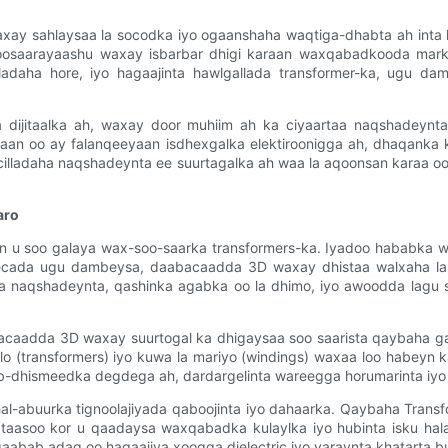
axay sahlaysaa la socodka iyo ogaanshaha waqtiga-dhabta ah inta l
 soosaarayaashu waxay isbarbar dhigi karaan waxqabadkooda mark
illadaha hore, iyo hagaajinta hawlgallada transformer-ka, ugu da
aha dijitaalka ah, waxay door muhiim ah ka ciyaartaa naqshadeynta 
aan oo ay falanqeeyaan isdhexgalka elektiroonigga ah, dhaqanka 
n, cilladaha naqshadeynta ee suurtagalka ah waa la aqoonsan karaa
aro
 u soo galaya wax-soo-saarka transformers-ka. Iyadoo hababka w
deecada ugu dambeysa, daabacaadda 3D waxay dhistaa walxaha la
anta naqshadeynta, qashinka agabka oo la dhimo, iyo awoodda lagu
bacaadda 3D waxay suurtogal ka dhigaysaa soo saarista qaybaha g
 (transformers) iyo kuwa la mariyo (windings) waxaa loo habeyn k
dhismeedka degdega ah, dardargelinta wareegga horumarinta iyo f
l-abuurka tignoolajiyada qaboojinta iyo dahaarka. Qaybaha Trans
n, taasoo kor u qaadaysa waxqabadka kulaylka iyo hubinta isku h
qaabab adag oo hagaajiya xoogga dielectric iyo yaraynta khatarta b