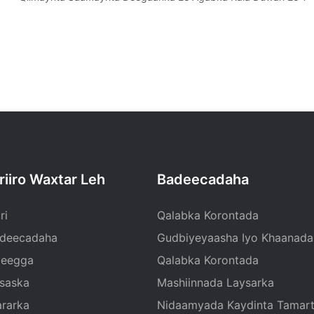
riiro Waxtar Leh
Badeecadaha
ri
Qalabka Korontada
deecadaha
Gudbiyeyaasha Iyo Khaanada
eegga
Qalabka Korontada
isaska
Mashiinnada Laysarka
rarka
Nidaamyada Kaydinta Tamar