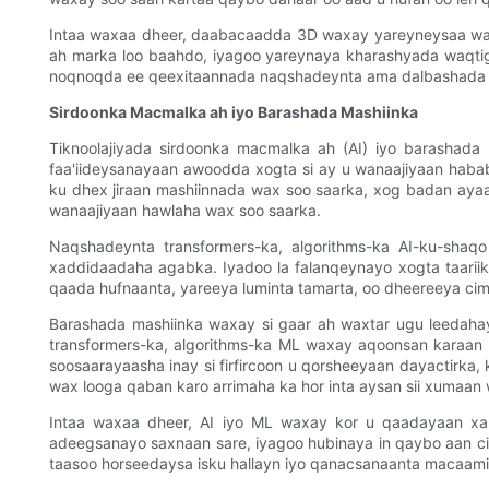
Intaa waxaa dheer, daabacaadda 3D waxay yareyneysaa waq
ah marka loo baahdo, iyagoo yareynaya kharashyada waqtig
noqnoqda ee qeexitaannada naqshadeynta ama dalbashada
Sirdoonka Macmalka ah iyo Barashada Mashiinka
Tiknoolajiyada sirdoonka macmalka ah (AI) iyo barashad
faa'iideysanayaan awoodda xogta si ay u wanaajiyaan haba
ku dhex jiraan mashiinnada wax soo saarka, xog badan ayaa 
wanaajiyaan hawlaha wax soo saarka.
Naqshadeynta transformers-ka, algorithms-ka AI-ku-shaq
xaddidaadaha agabka. Iyadoo la falanqeynayo xogta taariik
qaada hufnaanta, yareeya luminta tamarta, oo dheereeya ci
Barashada mashiinka waxay si gaar ah waxtar ugu leedahay
transformers-ka, algorithms-ka ML waxay aqoonsan karaan
soosaarayaasha inay si firfircoon u qorsheeyaan dayactirka
wax looga qaban karo arrimaha ka hor inta aysan sii xumaa
Intaa waxaa dheer, AI iyo ML waxay kor u qaadayaan xa
adeegsanayo saxnaan sare, iyagoo hubinaya in qaybo aan cil
taasoo horseedaysa isku hallayn iyo qanacsanaanta macaamii