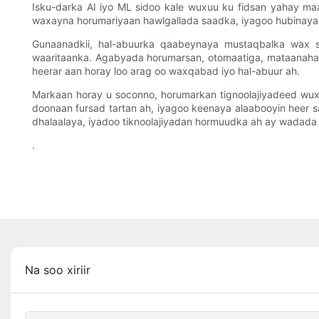
Isku-darka AI iyo ML sidoo kale wuxuu ku fidsan yahay ma
waxayna horumariyaan hawlgallada saadka, iyagoo hubinaya i
Gunaanadkii, hal-abuurka qaabeynaya mustaqbalka wax so
waaritaanka. Agabyada horumarsan, otomaatiga, mataanaha
heerar aan horay loo arag oo waxqabad iyo hal-abuur ah.
Markaan horay u soconno, horumarkan tignoolajiyadeed wuxu
doonaan fursad tartan ah, iyagoo keenaya alaabooyin heer s
dhalaalaya, iyadoo tiknoolajiyadan hormuudka ah ay wadada u
.
Na soo xiriir