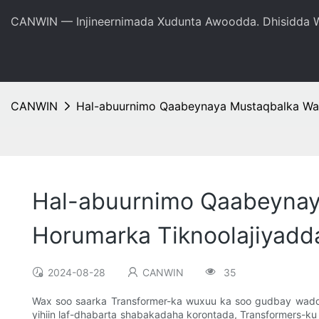
CANWIN — Injineernimada Xudunta Awoodda. Dhisidda W
CANWIN
Hal-abuurnimo Qaabeynaya Mustaqbalka Wax
Hal-abuurnimo Qaabeynay
Horumarka Tiknoolajiyadd
2024-08-28
CANWIN
35
Wax soo saarka Transformer-ka wuxuu ka soo gudbay waddo 
yihiin laf-dhabarta shabakadaha korontada, Transformers-k