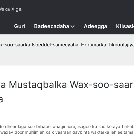
axa Xiga.
Guri
Badeecadaha
Adeegga
Kiisas
-soo-saarka Isbeddel-sameeyaha: Horumarka Tiknoolajiy
a Mustaqbalka Wax-soo-saar
a
dheer laga soo bilaabo waagii hore, isagoo ku soo koraya hal-ab
u waxay door muhiim ah ka ciyaaraan qaybinta waxtarka leh ee tama