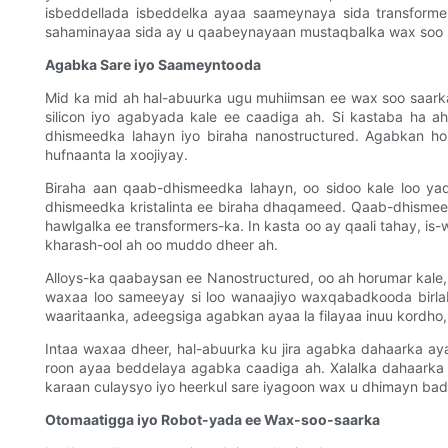
isbeddellada isbeddelka ayaa saameynaya sida transforme
sahaminayaa sida ay u qaabeynayaan mustaqbalka wax soo s
Agabka Sare iyo Saameyntooda
Mid ka mid ah hal-abuurka ugu muhiimsan ee wax soo saark
silicon iyo agabyada kale ee caadiga ah. Si kastaba ha a
dhismeedka lahayn iyo biraha nanostructured. Agabkan ho
hufnaanta la xoojiyay.
Biraha aan qaab-dhismeedka lahayn, oo sidoo kale loo y
dhismeedka kristalinta ee biraha dhaqameed. Qaab-dhismee
hawlgalka ee transformers-ka. In kasta oo ay qaali tahay, i
kharash-ool ah oo muddo dheer ah.
Alloys-ka qaabaysan ee Nanostructured, oo ah horumar kale,
waxaa loo sameeyay si loo wanaajiyo waxqabadkooda birlab
waaritaanka, adeegsiga agabkan ayaa la filayaa inuu kordho
Intaa waxaa dheer, hal-abuurka ku jira agabka dahaarka 
roon ayaa beddelaya agabka caadiga ah. Xalalka dahaarka e
karaan culaysyo iyo heerkul sare iyagoon wax u dhimayn ba
Otomaatigga iyo Robot-yada ee Wax-soo-saarka