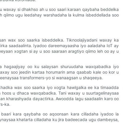
 waxay si dhakhso ah u soo saari karaan qaybaha beddelka
h qiimo ugu leedahay warshadaha la kulma isbeddellada soo
an wax soo saarka isbeddelka. Tiknoolajiyadani waxay ka
rka saadaalinta. Iyadoo dareemayaasha iyo aaladaha IoT ay
eyaan xogtan si ay u soo saaraan aragtiyo qiimo leh oo ay u
 la hagaajiyay oo ku salaysan shuruudaha waxqabadka iyo
waxay soo jeedin kartaa horumarin ama qaabab kale oo kor u
keenaysaa transformers-yo si wanaagsan u shaqeeya.
 khadka wax soo saarka iyo xogta hawlgalka ee ka timaadda
a hoos u dhaca waxqabadka. Tani waxay u suurtagelinaysaa
yaan kharashyada dayactirka. Awoodda lagu saadaalin karo oo
rs-ka.
aari kara qaybaha oo aqoonsan kara cilladaha iyadoo la
aynaysaa khatarta cilladaha ku jira badeecada ugu dambeysa,