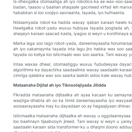
Is-dhexgalka otomaatiga ah iyo robotics-ka ee wax-soo-sa
badan, taasoo u baahan shaqaale gacmeed xirfad leh marxa
hababkan si loo xoojiyo saxnaanta, tayada, iyo hufnaanta.
Nidaamyada robot-ka hadda waxay qaban karaan hawlo kala 
Hawlgalka robot-yadu wuxuu hubiyaa tayada joogtada ah
shaqeyn karaan saacad kasta, iyagoo si weyn u kordhinaya 
Marka laga soo tago robot-yada, dareemayaasha horumarsan
ah iyo xakamaynta tayada inta lagu jiro habka wax soo sa
tayada oo keliya loo isticmaalo wax soo saarka. Tani waxay
Intaa waxaa dheer, otomaatiggu wuxuu fududeeyaa dayacti
algorithms-ka dayactirka saadaalinta waxay saadaalin karaan
cimriga qalabka wax soo saarka laakiin sidoo kale waxay hubi
Mataanaha Dijital ah iyo Tiknoolajiyada Jilidda
Fikradda mataanaha dijitaalka ah ayaa kacaan ku samaynay
waqtiga-dhabta ah oo ka timid dareemayaasha iyo waxyaaba
soosaarayaasha inay ku dayadaan oo ay hagaajiyaan dhinac ka
Isticmaalka mataanaha dijitaalka ah waxay u oggolaaneysaa
loo baahnayn tijaabooyin jireed. Tani waxay si weyn u yar
saadaalin karaan sida transformer-ku u dhaqmi doono add