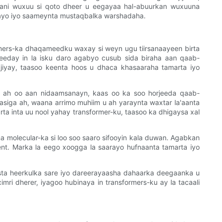
lkani wuxuu si qoto dheer u eegayaa hal-abuurkan wuxuuna
nayo iyo saameynta mustaqbalka warshadaha.
mers-ka dhaqameedku waxay si weyn ugu tiirsanaayeen birta
seeday in la isku daro agabyo cusub sida biraha aan qaab-
jiyay, taasoo keenta hoos u dhaca khasaaraha tamarta iyo
i ah oo aan nidaamsanayn, kaas oo ka soo horjeeda qaab-
iga ah, waana arrimo muhiim u ah yaraynta waxtar la'aanta
ta inta uu nool yahay transformer-ku, taasoo ka dhigaysa xal
 molecular-ka si loo soo saaro sifooyin kala duwan. Agabkan
nt. Marka la eego xoogga la saarayo hufnaanta tamarta iyo
ta heerkulka sare iyo dareerayaasha dahaarka deegaanka u
i dherer, iyagoo hubinaya in transformers-ku ay la tacaali