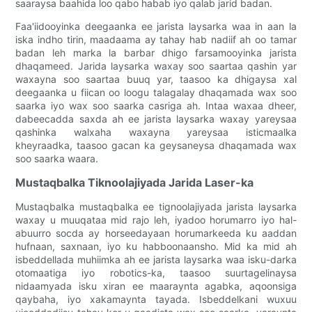
saaraysa baahida loo qabo habab iyo qalab jarid badan.
Faa'iidooyinka deegaanka ee jarista laysarka waa in aan la
iska indho tirin, maadaama ay tahay hab nadiif ah oo tamar
badan leh marka la barbar dhigo farsamooyinka jarista
dhaqameed. Jarida laysarka waxay soo saartaa qashin yar
waxayna soo saartaa buuq yar, taasoo ka dhigaysa xal
deegaanka u fiican oo loogu talagalay dhaqamada wax soo
saarka iyo wax soo saarka casriga ah. Intaa waxaa dheer,
dabeecadda saxda ah ee jarista laysarka waxay yareysaa
qashinka walxaha waxayna yareysaa isticmaalka
kheyraadka, taasoo gacan ka geysaneysa dhaqamada wax
soo saarka waara.
Mustaqbalka Tiknoolajiyada Jarida Laser-ka
Mustaqbalka mustaqbalka ee tignoolajiyada jarista laysarka
waxay u muuqataa mid rajo leh, iyadoo horumarro iyo hal-
abuurro socda ay horseedayaan horumarkeeda ku aaddan
hufnaan, saxnaan, iyo ku habboonaansho. Mid ka mid ah
isbeddellada muhiimka ah ee jarista laysarka waa isku-darka
otomaatiga iyo robotics-ka, taasoo suurtagelinaysa
nidaamyada isku xiran ee maaraynta agabka, aqoonsiga
qaybaha, iyo xakamaynta tayada. Isbeddelkani wuxuu