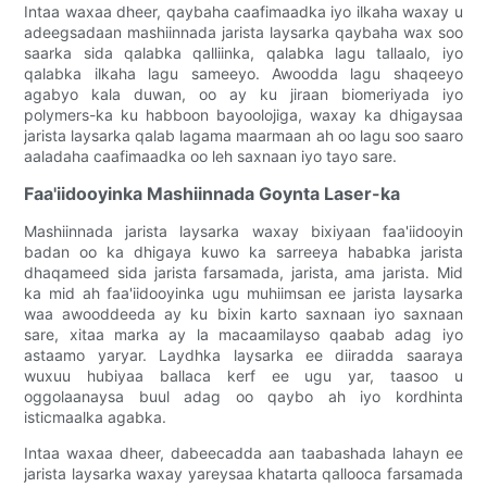
Intaa waxaa dheer, qaybaha caafimaadka iyo ilkaha waxay u
adeegsadaan mashiinnada jarista laysarka qaybaha wax soo
saarka sida qalabka qalliinka, qalabka lagu tallaalo, iyo
qalabka ilkaha lagu sameeyo. Awoodda lagu shaqeeyo
agabyo kala duwan, oo ay ku jiraan biomeriyada iyo
polymers-ka ku habboon bayoolojiga, waxay ka dhigaysaa
jarista laysarka qalab lagama maarmaan ah oo lagu soo saaro
aaladaha caafimaadka oo leh saxnaan iyo tayo sare.
Faa'iidooyinka Mashiinnada Goynta Laser-ka
Mashiinnada jarista laysarka waxay bixiyaan faa'iidooyin
badan oo ka dhigaya kuwo ka sarreeya hababka jarista
dhaqameed sida jarista farsamada, jarista, ama jarista. Mid
ka mid ah faa'iidooyinka ugu muhiimsan ee jarista laysarka
waa awooddeeda ay ku bixin karto saxnaan iyo saxnaan
sare, xitaa marka ay la macaamilayso qaabab adag iyo
astaamo yaryar. Laydhka laysarka ee diiradda saaraya
wuxuu hubiyaa ballaca kerf ee ugu yar, taasoo u
oggolaanaysa buul adag oo qaybo ah iyo kordhinta
isticmaalka agabka.
Intaa waxaa dheer, dabeecadda aan taabashada lahayn ee
jarista laysarka waxay yareysaa khatarta qallooca farsamada