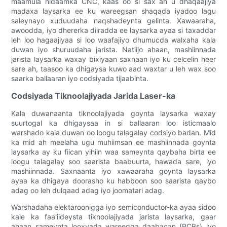
maamula nidaamka CNC, kaas oo si sax ah u dhaqaajiya
madaxa laysarka ee ku wareegsan shaqada iyadoo lagu
saleynayo xuduudaha naqshadeynta gelinta. Xawaaraha,
awoodda, iyo dhererka diiradda ee laysarka ayaa si taxaddar
leh loo hagaajiyaa si loo waafajiyo dhumucda walxaha kala
duwan iyo shuruudaha jarista. Natiijo ahaan, mashiinnada
jarista laysarka waxay bixiyaan saxnaan iyo ku celcelin heer
sare ah, taasoo ka dhigaysa kuwo aad waxtar u leh wax soo
saarka ballaaran iyo codsiyada tijaabinta.
Codsiyada Tiknoolajiyada Jarida Laser-ka
Kala duwanaanta tiknoolajiyada goynta laysarka waxay
suurtogal ka dhigaysaa in si ballaaran loo isticmaalo
warshado kala duwan oo loogu talagalay codsiyo badan. Mid
ka mid ah meelaha ugu muhiimsan ee mashiinnada goynta
laysarka ay ku fiican yihiin waa sameynta qaybaha birta ee
loogu talagalay soo saarista baabuurta, hawada sare, iyo
mashiinnada. Saxnaanta iyo xawaaraha goynta laysarka
ayaa ka dhigaya doorasho ku habboon soo saarista qaybo
adag oo leh dulqaad adag iyo joomatari adag.
Warshadaha elektaroonigga iyo semiconductor-ka ayaa sidoo
kale ka faa'iideysta tiknoolajiyada jarista laysarka, gaar
ahaan sameynta looxyada wareegga daabacan (PCBs) iyo