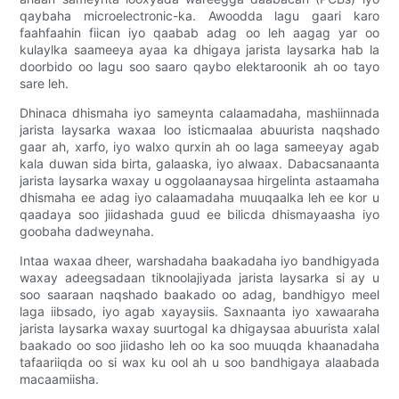
qaybaha microelectronic-ka. Awoodda lagu gaari karo
faahfaahin fiican iyo qaabab adag oo leh aagag yar oo
kulaylka saameeya ayaa ka dhigaya jarista laysarka hab la
doorbido oo lagu soo saaro qaybo elektaroonik ah oo tayo
sare leh.
Dhinaca dhismaha iyo sameynta calaamadaha, mashiinnada
jarista laysarka waxaa loo isticmaalaa abuurista naqshado
gaar ah, xarfo, iyo walxo qurxin ah oo laga sameeyay agab
kala duwan sida birta, galaaska, iyo alwaax. Dabacsanaanta
jarista laysarka waxay u oggolaanaysaa hirgelinta astaamaha
dhismaha ee adag iyo calaamadaha muuqaalka leh ee kor u
qaadaya soo jiidashada guud ee bilicda dhismayaasha iyo
goobaha dadweynaha.
Intaa waxaa dheer, warshadaha baakadaha iyo bandhigyada
waxay adeegsadaan tiknoolajiyada jarista laysarka si ay u
soo saaraan naqshado baakado oo adag, bandhigyo meel
laga iibsado, iyo agab xayaysiis. Saxnaanta iyo xawaaraha
jarista laysarka waxay suurtogal ka dhigaysaa abuurista xalal
baakado oo soo jiidasho leh oo ka soo muuqda khaanadaha
tafaariiqda oo si wax ku ool ah u soo bandhigaya alaabada
macaamiisha.