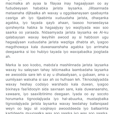
macmalka ah ayaa la filayaa inay hagaajiyaan oo ay
fududeeyaan hababka jarista laysarka. Jilitaannada
mataanaha dijitaalka ah waxay u oggolaanayaan qaabaynta
casriga ah iyo tijaabinta xuduudaha jarista, dhaqanka
agabka, iyo tayada qayb ahaan, taasoo horseedaysa
qorsheynta habka la hagaajiyay iyo waqtiyada wax soo
saarka oo yaraada. Nidaamyada jarista laysarka ee AI-ku
qalabaysan waxay leeyihiin awood ay si habboon ugu
hagaajiyaan xuduudaha jarista waqtiga dhabta ah, iyagoo
magdhowaya kala duwanaanshaha agabka iyo arrimaha
deegaanka si loo hubiyo tayada iyo waxqabadka joogtada
ah.
Marka la soo koobo, mabda'a mashiinnada jarista laysarka
waxay ku salaysan tahay isticmaalka laambadaha laysarka
ee awoodda sare leh si ay u dhalaaliyaan, u gubaan, ama u
uumiiyaan walxaha si sax ah oo hufnaan leh. Tiknoolajiyadda
waxay heshay codsiyo warshado kala duwan, iyagoo
bixinaya faa'iidooyin sida saxnaan sare, kala duwanaansho,
xawaare, iyo saaxiibtinimo deegaan. Iyada oo ay socoto
horumarka tignoolajiyada iyo hal-abuurka, mustaqbalka
tignoolajiyada jarista laysarka waxay leedahay ballanqaad
weyn oo lagu sii xoojinayo awooddeeda iyo ballaarinta
kartideeda muuqaalka wax soo saarka iyo wax soo saarka.