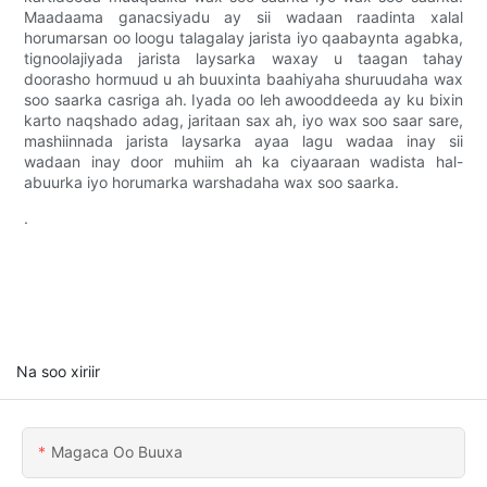
Maadaama ganacsiyadu ay sii wadaan raadinta xalal
horumarsan oo loogu talagalay jarista iyo qaabaynta agabka,
tignoolajiyada jarista laysarka waxay u taagan tahay
doorasho hormuud u ah buuxinta baahiyaha shuruudaha wax
soo saarka casriga ah. Iyada oo leh awooddeeda ay ku bixin
karto naqshado adag, jaritaan sax ah, iyo wax soo saar sare,
mashiinnada jarista laysarka ayaa lagu wadaa inay sii
wadaan inay door muhiim ah ka ciyaaraan wadista hal-
abuurka iyo horumarka warshadaha wax soo saarka.
.
Na soo xiriir
Magaca Oo Buuxa