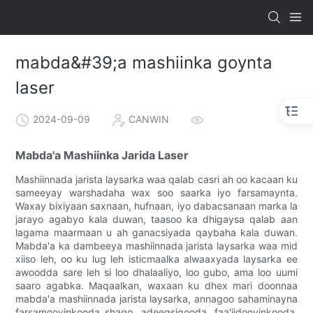
mabda&#39;a mashiinka goynta
laser
2024-09-09
CANWIN
Mabda'a Mashiinka Jarida Laser
Mashiinnada jarista laysarka waa qalab casri ah oo kacaan ku
sameeyay warshadaha wax soo saarka iyo farsamaynta.
Waxay bixiyaan saxnaan, hufnaan, iyo dabacsanaan marka la
jarayo agabyo kala duwan, taasoo ka dhigaysa qalab aan
lagama maarmaan u ah ganacsiyada qaybaha kala duwan.
Mabda'a ka dambeeya mashiinnada jarista laysarka waa mid
xiiso leh, oo ku lug leh isticmaalka alwaaxyada laysarka ee
awoodda sare leh si loo dhalaaliyo, loo gubo, ama loo uumi
saaro agabka. Maqaalkan, waxaan ku dhex mari doonnaa
mabda'a mashiinnada jarista laysarka, annagoo sahaminayna
farsamooyinkooda shaqo, adeegsigooda, faa'iidooyinkooda,