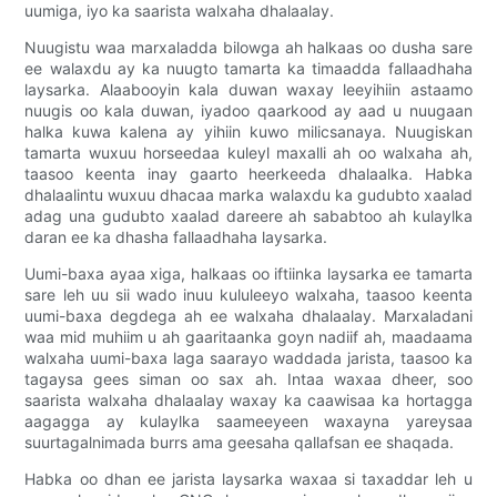
uumiga, iyo ka saarista walxaha dhalaalay.
Nuugistu waa marxaladda bilowga ah halkaas oo dusha sare
ee walaxdu ay ka nuugto tamarta ka timaadda fallaadhaha
laysarka. Alaabooyin kala duwan waxay leeyihiin astaamo
nuugis oo kala duwan, iyadoo qaarkood ay aad u nuugaan
halka kuwa kalena ay yihiin kuwo milicsanaya. Nuugiskan
tamarta wuxuu horseedaa kuleyl maxalli ah oo walxaha ah,
taasoo keenta inay gaarto heerkeeda dhalaalka. Habka
dhalaalintu wuxuu dhacaa marka walaxdu ka gudubto xaalad
adag una gudubto xaalad dareere ah sababtoo ah kulaylka
daran ee ka dhasha fallaadhaha laysarka.
Uumi-baxa ayaa xiga, halkaas oo iftiinka laysarka ee tamarta
sare leh uu sii wado inuu kululeeyo walxaha, taasoo keenta
uumi-baxa degdega ah ee walxaha dhalaalay. Marxaladani
waa mid muhiim u ah gaaritaanka goyn nadiif ah, maadaama
walxaha uumi-baxa laga saarayo waddada jarista, taasoo ka
tagaysa gees siman oo sax ah. Intaa waxaa dheer, soo
saarista walxaha dhalaalay waxay ka caawisaa ka hortagga
aagagga ay kulaylka saameeyeen waxayna yareysaa
suurtagalnimada burrs ama geesaha qallafsan ee shaqada.
Habka oo dhan ee jarista laysarka waxaa si taxaddar leh u