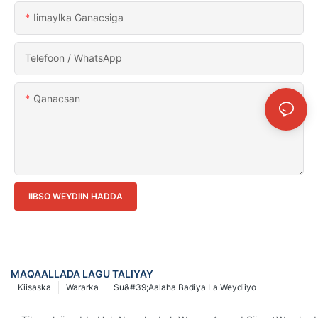
Iimaylka Ganacsiga
Telefoon / WhatsApp
Qanacsan
IIBSO WEYDIIN HADDA
MAQAALLADA LAGU TALIYAY
Kiisaska
Wararka
Su&#39;aalaha Badiya La Weydiiyo