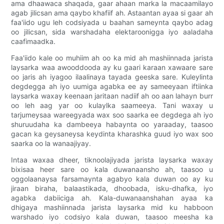
ama dhaawaca shaqada, gaar ahaan marka la macaamilayo
agab jilicsan ama qaybo khafiif ah. Astaantan ayaa si gaar ah
faa'iido ugu leh codsiyada u baahan sameynta qaybo adag
oo jilicsan, sida warshadaha elektaroonigga iyo aaladaha
caafimaadka.
Faa'iido kale oo muhiim ah oo ka mid ah mashiinnada jarista
laysarka waa awooddooda ay ku gaari karaan xawaare sare
oo jaris ah iyagoo ilaalinaya tayada geeska sare. Kuleylinta
degdegga ah iyo uumiga agabka ee ay sameeyaan iftiinka
laysarka waxay keenaan jaritaan nadiif ah oo aan lahayn burr
oo leh aag yar oo kulaylka saameeya. Tani waxay u
tarjumeysaa wareegyada wax soo saarka ee degdega ah iyo
shuruudaha ka dambeeya habaynta oo yaraaday, taasoo
gacan ka geysaneysa keydinta kharashka guud iyo wax soo
saarka oo la wanaajiyay.
Intaa waxaa dheer, tiknoolajiyada jarista laysarka waxay
bixisaa heer sare oo kala duwanaansho ah, taasoo u
oggolaanaysa farsamaynta agabyo kala duwan oo ay ku
jiraan biraha, balaastikada, dhoobada, isku-dhafka, iyo
agabka dabiiciga ah. Kala-duwanaanshahan ayaa ka
dhigaya mashiinnada jarista laysarka mid ku habboon
warshado iyo codsiyo kala duwan, taasoo meesha ka