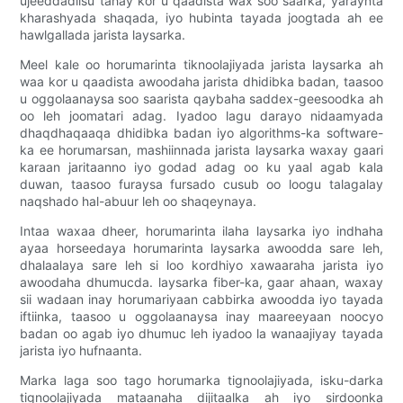
ujeeddadiisu tahay kor u qaadista wax soo saarka, yaraynta
kharashyada shaqada, iyo hubinta tayada joogtada ah ee
hawlgallada jarista laysarka.
Meel kale oo horumarinta tiknoolajiyada jarista laysarka ah
waa kor u qaadista awoodaha jarista dhidibka badan, taasoo
u oggolaanaysa soo saarista qaybaha saddex-geesoodka ah
oo leh joomatari adag. Iyadoo lagu darayo nidaamyada
dhaqdhaqaaqa dhidibka badan iyo algorithms-ka software-
ka ee horumarsan, mashiinnada jarista laysarka waxay gaari
karaan jaritaanno iyo godad adag oo ku yaal agab kala
duwan, taasoo furaysa fursado cusub oo loogu talagalay
naqshado hal-abuur leh oo shaqeynaya.
Intaa waxaa dheer, horumarinta ilaha laysarka iyo indhaha
ayaa horseedaya horumarinta laysarka awoodda sare leh,
dhalaalaya sare leh si loo kordhiyo xawaaraha jarista iyo
awoodaha dhumucda. laysarka fiber-ka, gaar ahaan, waxay
sii wadaan inay horumariyaan cabbirka awoodda iyo tayada
iftiinka, taasoo u oggolaanaysa inay maareeyaan noocyo
badan oo agab iyo dhumuc leh iyadoo la wanaajiyay tayada
jarista iyo hufnaanta.
Marka laga soo tago horumarka tignoolajiyada, isku-darka
tignoolajiyada mataanaha dijitaalka ah iyo sirdoonka