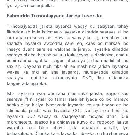
iyo rajada mustaqbalka.
Fahmidda Tiknoolajiyada Jarida Laser-ka
Tiknoolajiyadda jarista laysarka waxay ku salaysan tahay
fikradda ah in la isticmaalo laysarka diiradda saaraya si loo
jaro agabka si sax ah. Hawshu waxay ku lug leedahay soo
saarista laysarka awoodda sare leh, kaas oo markaa loo
jiheeyo dusha sare ee walxaha la jarayo. laysarka diiradda
saaraya si dhakhso ah ayuu u kululeeyaa, u dhalaalaa, ama u
uumi saaraa agabka, isagoo abuuraya jaritaan nadiif ah oo
sax ah. Qaybaha muhiimka ah ee mashiinka jarista laysarka
waxaa ka mid ah isha laysarka, muraayadda diiradda
saaraysa, cutubka xakamaynta CNC, iyo nidaamka
taageerada agabka.
Isha laysarka waa wadnaha mashiinka jarista, isagoo soo
saaraya iftiin laysar oo tamar sare leh iyada oo loo marayo
habka qiiqa kiciya. Noocyada laysarka ee ugu badan ee loo
isticmaalo jarista waa laysarka CO2 iyo laysarka fiber-ka.
laysarka CO2 waxay ku shaqeeyaan mowjad dhan 10.6
micrometers, taasoo ka dhigaysa kuwo ku habboon jarista
walxaha aan birta ahayn sida alwaaxa, acrylic, iyo
balaastikada. Dhanka kale, laysarka fiber-ka, oo ku shaqeeya