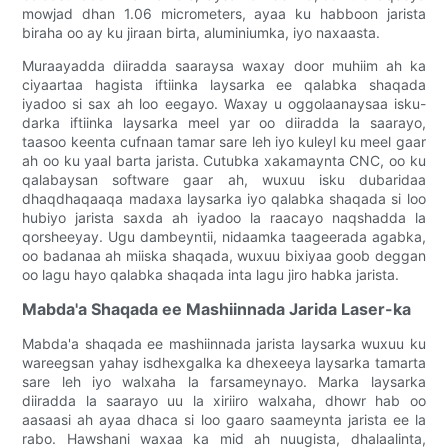
mowjad dhan 1.06 micrometers, ayaa ku habboon jarista
biraha oo ay ku jiraan birta, aluminiumka, iyo naxaasta.
Muraayadda diiradda saaraysa waxay door muhiim ah ka
ciyaartaa hagista iftiinka laysarka ee qalabka shaqada
iyadoo si sax ah loo eegayo. Waxay u oggolaanaysaa isku-
darka iftiinka laysarka meel yar oo diiradda la saarayo,
taasoo keenta cufnaan tamar sare leh iyo kuleyl ku meel gaar
ah oo ku yaal barta jarista. Cutubka xakamaynta CNC, oo ku
qalabaysan software gaar ah, wuxuu isku dubaridaa
dhaqdhaqaaqa madaxa laysarka iyo qalabka shaqada si loo
hubiyo jarista saxda ah iyadoo la raacayo naqshadda la
qorsheeyay. Ugu dambeyntii, nidaamka taageerada agabka,
oo badanaa ah miiska shaqada, wuxuu bixiyaa goob deggan
oo lagu hayo qalabka shaqada inta lagu jiro habka jarista.
Mabda'a Shaqada ee Mashiinnada Jarida Laser-ka
Mabda'a shaqada ee mashiinnada jarista laysarka wuxuu ku
wareegsan yahay isdhexgalka ka dhexeeya laysarka tamarta
sare leh iyo walxaha la farsameynayo. Marka laysarka
diiradda la saarayo uu la xiriiro walxaha, dhowr hab oo
aasaasi ah ayaa dhaca si loo gaaro saameynta jarista ee la
rabo. Hawshani waxaa ka mid ah nuugista, dhalaalinta,