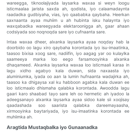
wareegga, tiknoolajiyada laysarka waxaa si weyn loogu
isticmaalaa jarista saxda ah, qodista, iyo calaamadaynta
raadadka gudbiyaha, vias, iyo qaababka qaybaha. Heerkan
saxnaanta ayaa muhiim u ah hubinta isku halaynta iyo
waxqabadka wareegyada elektaroonigga ah, gaar ahaan
codsiyada soo noqnoqda sare iyo cufnaanta sare.
Intaa waxaa dheer, alxanka laysarka ayaa noqday hab la
doorbido oo lagu xiro qaybaha korontada iyo isu-imaatinka,
taasoo bixisa xoog sare, nadiifin, iyo aagag yar oo kulaylka
saameeya marka loo eego farsamooyinka alxanka
dhaqameed. Alxanka laysarka waxaa loo isticmaali karaa in
lagu xidho agabyo kala duwan, sida naxaasta iyo
aluminiumka, iyada oo aan la lumin hufnaanta wadajirka ah,
taasoo ka dhigaysa xal ku habboon agabka kala duwan ee
loo isticmaalo dhismaha qalabka korontada. Awoodda lagu
gaari karo shaabad tayo sare leh oo hermetic ah iyadoo la
adeegsanayo alxanka laysarka ayaa sidoo kale sii xoojisay
qaadashada soo saarista qalabka dareemayaasha,
xirmooyinka baytariyada, iyo isu-imaatinka korontada ee
muhiimka ah.
Aragtida Mustaqbalka iyo Gunaanadka