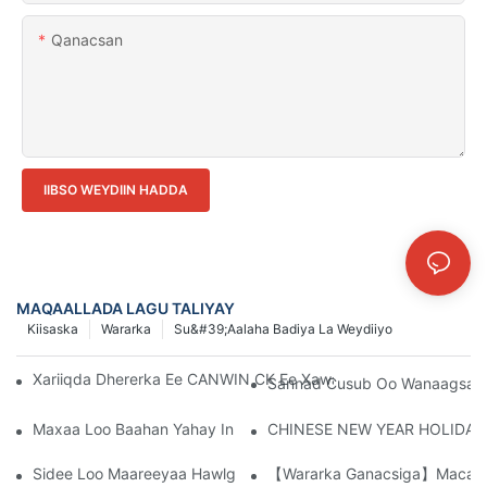
Qanacsan
IIBSO WEYDIIN HADDA
MAQAALLADA LAGU TALIYAY
Kiisaska
Wararka
Su&#39;aalaha Badiya La Weydiiyo
Xariiqda Dhererka Ee CANWIN CK Ee Xawaaraha Sare Leh (Mod
Sannad Cusub Oo Wanaagsan 
Maxaa Loo Baahan Yahay In Xudunta Birta Ee Qalabka Wax Lag
CHINESE NEW YEAR HOLIDAY
Sidee Loo Maareeyaa Hawlgal Aan Caadi Ahayn Oo Ah Transfo
【Wararka Ganacsiga】Macaami