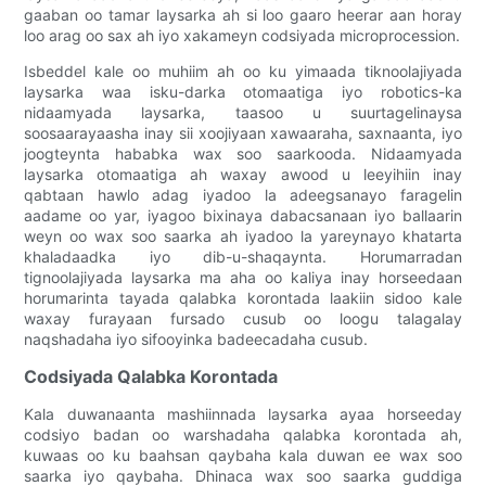
gaaban oo tamar laysarka ah si loo gaaro heerar aan horay
loo arag oo sax ah iyo xakameyn codsiyada microprocession.
Isbeddel kale oo muhiim ah oo ku yimaada tiknoolajiyada
laysarka waa isku-darka otomaatiga iyo robotics-ka
nidaamyada laysarka, taasoo u suurtagelinaysa
soosaarayaasha inay sii xoojiyaan xawaaraha, saxnaanta, iyo
joogteynta hababka wax soo saarkooda. Nidaamyada
laysarka otomaatiga ah waxay awood u leeyihiin inay
qabtaan hawlo adag iyadoo la adeegsanayo faragelin
aadame oo yar, iyagoo bixinaya dabacsanaan iyo ballaarin
weyn oo wax soo saarka ah iyadoo la yareynayo khatarta
khaladaadka iyo dib-u-shaqaynta. Horumarradan
tignoolajiyada laysarka ma aha oo kaliya inay horseedaan
horumarinta tayada qalabka korontada laakiin sidoo kale
waxay furayaan fursado cusub oo loogu talagalay
naqshadaha iyo sifooyinka badeecadaha cusub.
Codsiyada Qalabka Korontada
Kala duwanaanta mashiinnada laysarka ayaa horseeday
codsiyo badan oo warshadaha qalabka korontada ah,
kuwaas oo ku baahsan qaybaha kala duwan ee wax soo
saarka iyo qaybaha. Dhinaca wax soo saarka guddiga