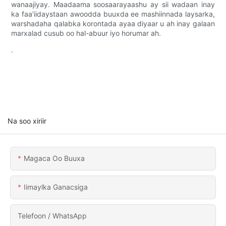
wanaajiyay. Maadaama soosaarayaashu ay sii wadaan inay
ka faa'iidaystaan ​​​​awoodda buuxda ee mashiinnada laysarka,
warshadaha qalabka korontada ayaa diyaar u ah inay galaan
marxalad cusub oo hal-abuur iyo horumar ah.
.
Na soo xiriir
Magaca Oo Buuxa
Iimaylka Ganacsiga
Telefoon / WhatsApp