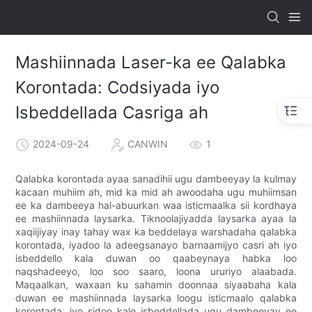
Mashiinnada Laser-ka ee Qalabka
Korontada: Codsiyada iyo
Isbeddellada Casriga ah
2024-09-24
CANWIN
1
Qalabka korontada ayaa sanadihii ugu dambeeyay la kulmay
kacaan muhiim ah, mid ka mid ah awoodaha ugu muhiimsan
ee ka dambeeya hal-abuurkan waa isticmaalka sii kordhaya
ee mashiinnada laysarka. Tiknoolajiyadda laysarka ayaa la
xaqiijiyay inay tahay wax ka beddelaya warshadaha qalabka
korontada, iyadoo la adeegsanayo barnaamijyo casri ah iyo
isbeddello kala duwan oo qaabeynaya habka loo
naqshadeeyo, loo soo saaro, loona ururiyo alaabada.
Maqaalkan, waxaan ku sahamin doonnaa siyaabaha kala
duwan ee mashiinnada laysarka loogu isticmaalo qalabka
korontada, iyo sidoo kale isbeddellada ugu dambeeyay ee