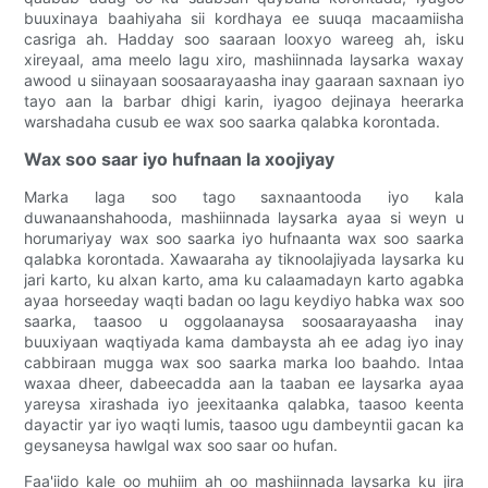
buuxinaya baahiyaha sii kordhaya ee suuqa macaamiisha
casriga ah. Hadday soo saaraan looxyo wareeg ah, isku
xireyaal, ama meelo lagu xiro, mashiinnada laysarka waxay
awood u siinayaan soosaarayaasha inay gaaraan saxnaan iyo
tayo aan la barbar dhigi karin, iyagoo dejinaya heerarka
warshadaha cusub ee wax soo saarka qalabka korontada.
Wax soo saar iyo hufnaan la xoojiyay
Marka laga soo tago saxnaantooda iyo kala
duwanaanshahooda, mashiinnada laysarka ayaa si weyn u
horumariyay wax soo saarka iyo hufnaanta wax soo saarka
qalabka korontada. Xawaaraha ay tiknoolajiyada laysarka ku
jari karto, ku alxan karto, ama ku calaamadayn karto agabka
ayaa horseeday waqti badan oo lagu keydiyo habka wax soo
saarka, taasoo u oggolaanaysa soosaarayaasha inay
buuxiyaan waqtiyada kama dambaysta ah ee adag iyo inay
cabbiraan mugga wax soo saarka marka loo baahdo. Intaa
waxaa dheer, dabeecadda aan la taaban ee laysarka ayaa
yareysa xirashada iyo jeexitaanka qalabka, taasoo keenta
dayactir yar iyo waqti lumis, taasoo ugu dambeyntii gacan ka
geysaneysa hawlgal wax soo saar oo hufan.
Faa'iido kale oo muhiim ah oo mashiinnada laysarka ku jira