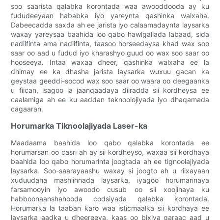
soo saarista qalabka korontada waa awooddooda ay ku
fududeeyaan hababka iyo yareynta qashinka walxaha.
Dabeecadda saxda ah ee jarista iyo calaamadaynta laysarka
waxay yareysaa baahida loo qabo hawlgallada labaad, sida
nadiifinta ama nadiifinta, taasoo horseedaysa khad wax soo
saar oo aad u fudud iyo kharashyo guud oo wax soo saar oo
hooseeya. Intaa waxaa dheer, qashinka walxaha ee la
dhimay ee ka dhasha jarista laysarka wuxuu gacan ka
geystaa geeddi-socod wax soo saar oo waara oo deegaanka
u fiican, isagoo la jaanqaadaya diiradda sii kordheysa ee
caalamiga ah ee ku aaddan teknoolojiyada iyo dhaqamada
cagaaran.
Horumarka Tiknoolajiyada Laser-ka
Maadaama baahida loo qabo qalabka korontada ee
horumarsan oo casri ah ay sii kordheyso, waxaa sii kordhaya
baahida loo qabo horumarinta joogtada ah ee tignoolajiyada
laysarka. Soo-saarayaashu waxay si joogto ah u riixayaan
xuduudaha mashiinnada laysarka, iyagoo horumarinaya
farsamooyin iyo awoodo cusub oo sii xoojinaya ku
habboonaanshahooda codsiyada qalabka korontada.
Horumarka la taaban karo waa isticmaalka sii kordhaya ee
laysarka aadka u dheereeya, kaas oo bixiya garaac aad u