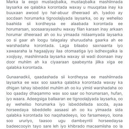
Marka la eego mustaqbalka, mustaqbalka mashiinnada
laysarka ee qalabka korontada waxay u muuqataa inay ka
buuxaan awood iyo hal-abuur dheeraad ah. Iyadoo ay
socdaan horumarka tignoolajiyada laysarka, oo ay weheliso
baahida sii kordheysa ee alaabada korontada ee
horumarsan, soosaarayaashu waxay filan karaan inay arkaan
horumar dheeraad ah oo ku yimaada nidaamyada laysarka
oo si gaar ah loogu talagalay shuruudaha gaarka ah ee
warshadaha korontada. Laga bilaabo saxnaanta iyo
xawaaraha la hagaajiyay ilaa otomaatiga iyo isdhexgalka la
xoojiyay, mashiinnada laysarka waxay sii wadi doonaan inay
door muhiim ah ka ciyaaraan qaabeynta jiilka xiga ee
qalabka korontada.
Gunaanadkii, qaadashada sii kordheysa ee mashiinnada
laysarka ee wax soo saarka qalabka korontada waxay ka
dhigan tahay isbeddel muhiim ah oo ku yimid warshadaha oo
loo qaaday dhaqammo wax soo saar oo horumarsan, hufan,
iyo waara. Adeegsiga ballaaran ee tignoolajiyada laysarka, oo
ay weheliso horumarka iyo isbeddellada socda, ayaa
horseedaya isbeddello aasaasi ah oo ku yimaada sida
qalabka korontada loo naqshadeeyo, loo farsameeyo, loona
soo ururiyo, taasoo ugu dambeyntii horseedaysa
badeecooyin tayo sare leh iyo khibrado macaamiisha oo la