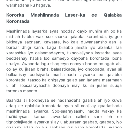
warshadaha ku hagaya.
Kororka Mashiinnada Laser-ka ee Qalabka
Korontada
Mashiinnada laysarka ayaa noqday qayb muhiim ah oo ka
mid ah habka wax soo saarka qalabka korontada, iyagoo
bixinaya saxnaan, xawaare, iyo kala duwanaansho aan la
barbar dhigi karin. Laga bilaabo jarista iyo alxanka ilaa
xaraashka iyo calaamadaynta, tiknoolajiyada laysarka ayaa
beddeshay habka loo sameeyo qaybaha korontada loona
ururiyo. Awoodda lagu shaqeeyo noocyo badan oo agab ah,
oo ay ku jiraan biraha, balaastikada, iyo dhoobada, ayaa sii
ballaarisay codsiyada mashiinnada laysarka ee qalabka
korontada, taasoo ka dhigaysa qalab aan lagama maarmaan
u ah soosaarayaasha doonaya inay ku sii jiraan suuqa
tartanka maanta.
Baahida sii kordheysa ee naqshadaha gaarka ah iyo kuwa
adag ee qalabka korontada ayaa sii xoojisay qaadashada
mashiinnada laysarka. Soo-saarayaashu hadda waxay ka
faa'iideysan karaan awoodaha xallinta sare leh ee
tignoolajiyada laysarka si ay u abuuraan qaabab, qaabab, iyo
qaabab adag oo ku saabsan qaybaha korontada, iyagoo