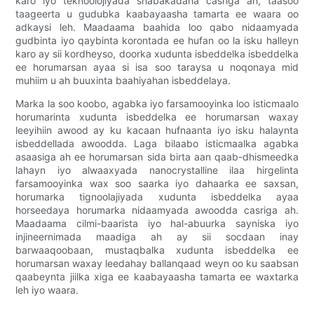
karo iyo teknoolojiyada shabakadaha casriga ah, taasoo
taageerta u gudubka kaabayaasha tamarta ee waara oo
adkaysi leh. Maadaama baahida loo qabo nidaamyada
gudbinta iyo qaybinta korontada ee hufan oo la isku halleyn
karo ay sii kordheyso, doorka xudunta isbeddelka isbeddelka
ee horumarsan ayaa si isa soo taraysa u noqonaya mid
muhiim u ah buuxinta baahiyahan isbeddelaya.
Marka la soo koobo, agabka iyo farsamooyinka loo isticmaalo
horumarinta xudunta isbeddelka ee horumarsan waxay
leeyihiin awood ay ku kacaan hufnaanta iyo isku halaynta
isbeddellada awoodda. Laga bilaabo isticmaalka agabka
asaasiga ah ee horumarsan sida birta aan qaab-dhismeedka
lahayn iyo alwaaxyada nanocrystalline ilaa hirgelinta
farsamooyinka wax soo saarka iyo dahaarka ee saxsan,
horumarka tignoolajiyada xudunta isbeddelka ayaa
horseedaya horumarka nidaamyada awoodda casriga ah.
Maadaama cilmi-baarista iyo hal-abuurka sayniska iyo
injineernimada maadiga ah ay sii socdaan inay
barwaaqoobaan, mustaqbalka xudunta isbeddelka ee
horumarsan waxay leedahay ballanqaad weyn oo ku saabsan
qaabeynta jiilka xiga ee kaabayaasha tamarta ee waxtarka
leh iyo waara.
.