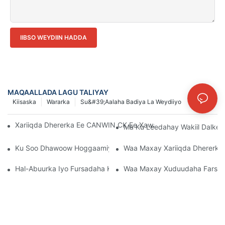
IIBSO WEYDIIN HADDA
MAQAALLADA LAGU TALIYAY
Kiisaska
Wararka
Su&#39;aalaha Badiya La Weydiiyo
Xariiqda Dhererka Ee CANWIN CK Ee Xawaaraha Sare Leh (Mod
Ma Ku Leedahay Wakiil Dalkee
Ku Soo Dhawoow Hoggaamiyeyaasha TBEA & BSEA Booqashad
Waa Maxay Xariiqda Dhererka 
Hal-Abuurka Iyo Fursadaha Khadka Goynta Tooska Ah Ee CANW
Waa Maxay Xuduudaha Farsam