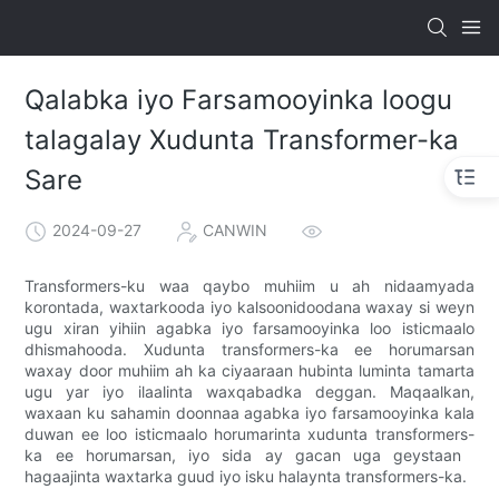
Qalabka iyo Farsamooyinka loogu
talagalay Xudunta Transformer-ka
Sare
2024-09-27
CANWIN
Transformers-ku waa qaybo muhiim u ah nidaamyada
korontada, waxtarkooda iyo kalsoonidoodana waxay si weyn
ugu xiran yihiin agabka iyo farsamooyinka loo isticmaalo
dhismahooda. Xudunta transformers-ka ee horumarsan
waxay door muhiim ah ka ciyaaraan hubinta luminta tamarta
ugu yar iyo ilaalinta waxqabadka deggan. Maqaalkan,
waxaan ku sahamin doonnaa agabka iyo farsamooyinka kala
duwan ee loo isticmaalo horumarinta xudunta transformers-
ka ee horumarsan, iyo sida ay gacan uga geystaan ​​​​
hagaajinta waxtarka guud iyo isku halaynta transformers-ka.