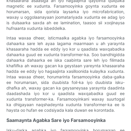
khasaaraha asaasiga ah iyo hagaajinta qaybinta qulqulka
magnetic ee xudunta. Farsamooyinka goynta xudunta ee
horumarsan, sida qorista laysarka iyo microfabrication,
waxay u oggolaanayaan joomatariyada xudunta ee adag iyo
is dulsaarka saxda ah ee lamination, taasoo sii xoojinaysa
hufnaanta xudunta isbeddelka.
Intaa waxaa dheer, isticmaalka agabka iyo farsamooyinka
dahaarka sare leh ayaa lagama maarmaan u ah yaraynta
khasaaraha hadda ee eddy iyo kor u qaadista waxqabadka
dahaarka guud ee xudunta transformer-ka. Soo bandhigidda
dahaarka dahaarka ee iska caabinta sare leh iyo filimada
khafiifka ah waxay gacan ka geystaan ​​​​yareynta khasaaraha
hadda ee eddy iyo hagaajinta xasilloonida kulaylka xudunta.
Intaa waxaa dheer, horumarinta farsamooyinka daba-galka
ee horumarsan, sida duubista foil-ka iyo duubista isku-
dhafka ah, waxay gacan ka geysaneysaa yaraynta daadinta
daadashada iyo kor u qaadista waxqabadka guud ee
xudunta transformer-ka. Farsamooyinkani waxay suurtogal
ka dhigayaan naqshadeynta xudunta transformer-ka ee is
haysta oo hufan ee codsiyada kala duwan ee korontada.
Saamaynta Agabka Sare iyo Farsamooyinka
Isku-darka agabka iyo farsamooyinka horumarsan ee