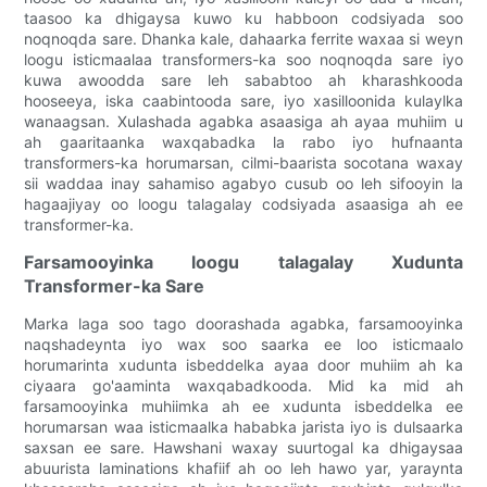
taasoo ka dhigaysa kuwo ku habboon codsiyada soo
noqnoqda sare. Dhanka kale, dahaarka ferrite waxaa si weyn
loogu isticmaalaa transformers-ka soo noqnoqda sare iyo
kuwa awoodda sare leh sababtoo ah kharashkooda
hooseeya, iska caabintooda sare, iyo xasilloonida kulaylka
wanaagsan. Xulashada agabka asaasiga ah ayaa muhiim u
ah gaaritaanka waxqabadka la rabo iyo hufnaanta
transformers-ka horumarsan, cilmi-baarista socotana waxay
sii waddaa inay sahamiso agabyo cusub oo leh sifooyin la
hagaajiyay oo loogu talagalay codsiyada asaasiga ah ee
transformer-ka.
Farsamooyinka loogu talagalay Xudunta
Transformer-ka Sare
Marka laga soo tago doorashada agabka, farsamooyinka
naqshadeynta iyo wax soo saarka ee loo isticmaalo
horumarinta xudunta isbeddelka ayaa door muhiim ah ka
ciyaara go'aaminta waxqabadkooda. Mid ka mid ah
farsamooyinka muhiimka ah ee xudunta isbeddelka ee
horumarsan waa isticmaalka hababka jarista iyo is dulsaarka
saxsan ee sare. Hawshani waxay suurtogal ka dhigaysaa
abuurista laminations khafiif ah oo leh hawo yar, yaraynta