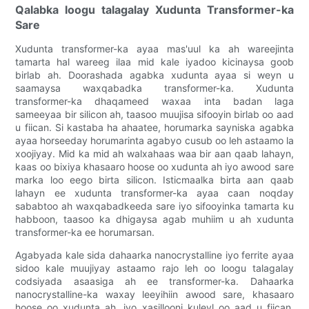
Qalabka loogu talagalay Xudunta Transformer-ka
Sare
Xudunta transformer-ka ayaa mas'uul ka ah wareejinta
tamarta hal wareeg ilaa mid kale iyadoo kicinaysa goob
birlab ah. Doorashada agabka xudunta ayaa si weyn u
saamaysa waxqabadka transformer-ka. Xudunta
transformer-ka dhaqameed waxaa inta badan laga
sameeyaa bir silicon ah, taasoo muujisa sifooyin birlab oo aad
u fiican. Si kastaba ha ahaatee, horumarka sayniska agabka
ayaa horseeday horumarinta agabyo cusub oo leh astaamo la
xoojiyay. Mid ka mid ah walxahaas waa bir aan qaab lahayn,
kaas oo bixiya khasaaro hoose oo xudunta ah iyo awood sare
marka loo eego birta silicon. Isticmaalka birta aan qaab
lahayn ee xudunta transformer-ka ayaa caan noqday
sababtoo ah waxqabadkeeda sare iyo sifooyinka tamarta ku
habboon, taasoo ka dhigaysa agab muhiim u ah xudunta
transformer-ka ee horumarsan.
Agabyada kale sida dahaarka nanocrystalline iyo ferrite ayaa
sidoo kale muujiyay astaamo rajo leh oo loogu talagalay
codsiyada asaasiga ah ee transformer-ka. Dahaarka
nanocrystalline-ka waxay leeyihiin awood sare, khasaaro
hoose oo xudunta ah, iyo xasillooni kuleyl oo aad u fiican,