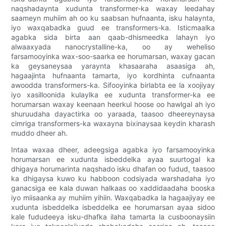
naqshadaynta xudunta transformer-ka waxay leedahay
saameyn muhiim ah oo ku saabsan hufnaanta, isku halaynta,
iyo waxqabadka guud ee transformers-ka. Isticmaalka
agabka sida birta aan qaab-dhismeedka lahayn iyo
alwaaxyada nanocrystalline-ka, oo ay weheliso
farsamooyinka wax-soo-saarka ee horumarsan, waxay gacan
ka geysaneysaa yaraynta khasaaraha asaasiga ah,
hagaajinta hufnaanta tamarta, iyo kordhinta cufnaanta
awoodda transformers-ka. Sifooyinka birlabta ee la xoojiyay
iyo xasilloonida kulaylka ee xudunta transformer-ka ee
horumarsan waxay keenaan heerkul hoose oo hawlgal ah iyo
shuruudaha dayactirka oo yaraada, taasoo dheereynaysa
cimriga transformers-ka waxayna bixinaysaa keydin kharash
muddo dheer ah.
Intaa waxaa dheer, adeegsiga agabka iyo farsamooyinka
horumarsan ee xudunta isbeddelka ayaa suurtogal ka
dhigaya horumarinta naqshado isku dhafan oo fudud, taasoo
ka dhigaysa kuwo ku habboon codsiyada warshadaha iyo
ganacsiga ee kala duwan halkaas oo xaddidaadaha booska
iyo miisaanka ay muhiim yihiin. Waxqabadka la hagaajiyay ee
xudunta isbeddelka isbeddelka ee horumarsan ayaa sidoo
kale fududeeya isku-dhafka ilaha tamarta la cusboonaysiin