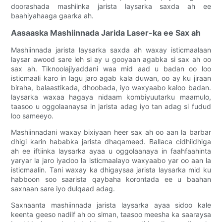
doorashada mashiinka jarista laysarka saxda ah ee
baahiyahaaga gaarka ah.
Aasaaska Mashiinnada Jarida Laser-ka ee Sax ah
Mashiinnada jarista laysarka saxda ah waxay isticmaalaan
laysar awood sare leh si ay u gooyaan agabka si sax ah oo
sax ah. Tiknoolajiyaddani waa mid aad u badan oo loo
isticmaali karo in lagu jaro agab kala duwan, oo ay ku jiraan
biraha, balaastikada, dhoobada, iyo waxyaabo kaloo badan.
laysarka waxaa hagaya nidaam kombiyuutarku maamulo,
taasoo u oggolaanaysa in jarista adag iyo tan adag si fudud
loo sameeyo.
Mashiinnadani waxay bixiyaan heer sax ah oo aan la barbar
dhigi karin hababka jarista dhaqameed. Ballaca cidhiidhiga
ah ee iftiinka laysarka ayaa u oggolaanaya in faahfaahinta
yaryar la jaro iyadoo la isticmaalayo waxyaabo yar oo aan la
isticmaalin. Tani waxay ka dhigaysaa jarista laysarka mid ku
habboon soo saarista qaybaha korontada ee u baahan
saxnaan sare iyo dulqaad adag.
Saxnaanta mashiinnada jarista laysarka ayaa sidoo kale
keenta geeso nadiif ah oo siman, taasoo meesha ka saaraysa