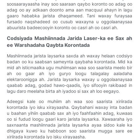
soosaarayaasha inay soo saaraan qaybo koronto oo adag oo
adag oo ay adkaan doonto ama aan macquul ahayn in lagu
gaaro hababka jarista dhaqameed. Tani waxay furaysaa
fursado naqshadeed oo cusub waxayna u oggolaanaysaa
abuurista badeecooyin koronto oo casri ah oo casri ah.
Codsiyada Mashiinnada Jarida Laser-ka ee Sax ah
ee Warshadaha Qaybta Korontada
Mashiinnada jarista laysarka saxda ah waxay helaan codsiyo
badan oo ku saabsan sameynta qaybaha korontada. Mid ka
mid ah isticmaalka ugu muhiimsan waa soo saarista meelo bir
ah oo gaar ah iyo guryo loogu talagalay aaladaha
elektaroonigga ah. Jarista laysarka waxay u oggolaanaysaa
qaabab adag, godad hawo-qaadis, iyo sifooyin rakibaad in
lagu daro meelaha birta ah iyadoo si sax ah loo eegayo.
Adeegsi kale oo muhiim ah waa soo saarista xiriirada
korontada iyo isku xirayaasha. Qaybahani waxay inta badan
u baahan yihiin qaabab sax ah iyo faahfaahin adag, kuwaas
oo si fudud loogu gaari karo jarista laysarka. Xawaaraha iyo
saxnaanta mashiinnada jarista laysarka ayaa sidoo kale ka
dhigaya kuwo ku habboon soo saarista mugga sare ee
xiriirada korontada iyo isku xirayaasha.