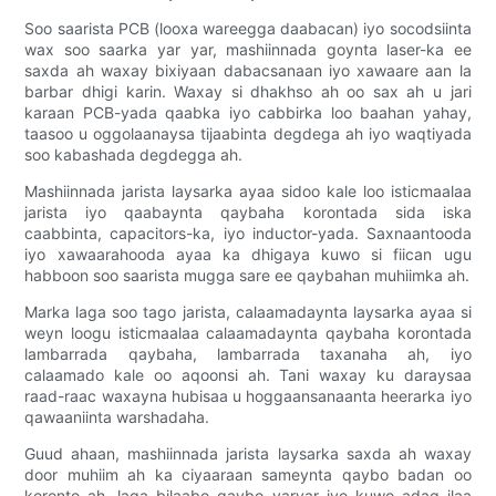
Soo saarista PCB (looxa wareegga daabacan) iyo socodsiinta
wax soo saarka yar yar, mashiinnada goynta laser-ka ee
saxda ah waxay bixiyaan dabacsanaan iyo xawaare aan la
barbar dhigi karin. Waxay si dhakhso ah oo sax ah u jari
karaan PCB-yada qaabka iyo cabbirka loo baahan yahay,
taasoo u oggolaanaysa tijaabinta degdega ah iyo waqtiyada
soo kabashada degdegga ah.
Mashiinnada jarista laysarka ayaa sidoo kale loo isticmaalaa
jarista iyo qaabaynta qaybaha korontada sida iska
caabbinta, capacitors-ka, iyo inductor-yada. Saxnaantooda
iyo xawaarahooda ayaa ka dhigaya kuwo si fiican ugu
habboon soo saarista mugga sare ee qaybahan muhiimka ah.
Marka laga soo tago jarista, calaamadaynta laysarka ayaa si
weyn loogu isticmaalaa calaamadaynta qaybaha korontada
lambarrada qaybaha, lambarrada taxanaha ah, iyo
calaamado kale oo aqoonsi ah. Tani waxay ku daraysaa
raad-raac waxayna hubisaa u hoggaansanaanta heerarka iyo
qawaaniinta warshadaha.
Guud ahaan, mashiinnada jarista laysarka saxda ah waxay
door muhiim ah ka ciyaaraan sameynta qaybo badan oo
koronto ah, laga bilaabo qaybo yaryar iyo kuwo adag ilaa