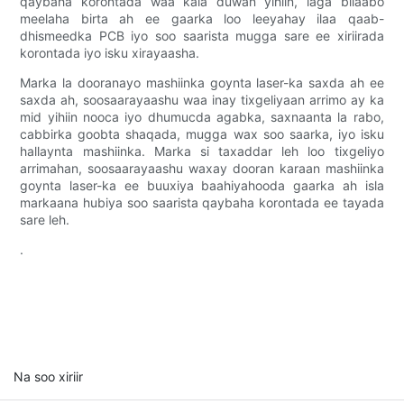
qaybaha korontada waa kala duwan yihiin, laga bilaabo
meelaha birta ah ee gaarka loo leeyahay ilaa qaab-
dhismeedka PCB iyo soo saarista mugga sare ee xiriirada
korontada iyo isku xirayaasha.
Marka la dooranayo mashiinka goynta laser-ka saxda ah ee
saxda ah, soosaarayaashu waa inay tixgeliyaan arrimo ay ka
mid yihiin nooca iyo dhumucda agabka, saxnaanta la rabo,
cabbirka goobta shaqada, mugga wax soo saarka, iyo isku
hallaynta mashiinka. Marka si taxaddar leh loo tixgeliyo
arrimahan, soosaarayaashu waxay dooran karaan mashiinka
goynta laser-ka ee buuxiya baahiyahooda gaarka ah isla
markaana hubiya soo saarista qaybaha korontada ee tayada
sare leh.
.
Na soo xiriir