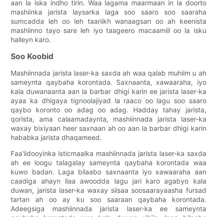
aan la iska indho tirin. Waa lagama maarmaan in la doorto
mashiinka jarista laysarka laga soo saaro soo saaraha
sumcadda leh oo leh taariikh wanaagsan oo ah keenista
mashiinno tayo sare leh iyo taageero macaamiil oo la isku
halleyn karo.
Soo Koobid
Mashiinnada jarista laser-ka saxda ah waa qalab muhiim u ah
sameynta qaybaha korontada. Saxnaanta, xawaaraha, iyo
kala duwanaanta aan la barbar dhigi karin ee jarista laser-ka
ayaa ka dhigaya tignoolajiyad la raaco oo lagu soo saaro
qaybo koronto oo adag oo adag. Hadday tahay jarista,
qorista, ama calaamadaynta, mashiinnada jarista laser-ka
waxay bixiyaan heer saxnaan ah oo aan la barbar dhigi karin
hababka jarista dhaqameed.
Faa'iidooyinka isticmaalka mashiinnada jarista laser-ka saxda
ah ee loogu talagalay sameynta qaybaha korontada waa
kuwo badan. Laga bilaabo saxnaanta iyo xawaaraha aan
caadiga ahayn ilaa awoodda lagu jari karo agabyo kala
duwan, jarista laser-ka waxay siisaa soosaarayaasha fursad
tartan ah oo ay ku soo saaraan qaybaha korontada.
Adeegsiga mashiinnada jarista laser-ka ee sameynta