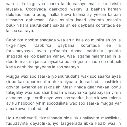
waa in la tixgeliyaa marka la dooranayo mashiinka jarista
laysarka. Codsiyada qaarkood waxay u baahan karaan
dulqaad aad u adag, halka kuwa kalena ay yeelan karaan
tilmaamo dabacsan. Waa muhiim inaad doorato mashiin
buuxin kara shuruudaha saxda ah ee qaybaha korontada ee
la soo saarayo.
Cabbirka goobta shaqada waa arrin kale oo muhiim ah oo la
tixgelinayo. Cabbirka qaybaha korontada ee la
farsameynayo ayaa go'aamin doona cabbirka goobta
shaqada ee loo baahan yahay. Waa lagama maarmaan in la
doorto mashiin jarista laysarka oo leh goob shaqo oo dabooli
karta cabbirka qaybaha la soo saarayo.
Mugga wax soo saarka iyo shuruudaha wax soo saarka ayaa
sidoo kale door muhiim ah ka ciyaara doorashada mashiinka
goynta laysarka ee saxda ah. Mashiinnada qaar waxaa loogu
talagalay wax soo saar badan waxayna ku qalabaysan yihiin
astaamo lagu kordhinayo wax soo saarka, halka kuwa kalena
ay ku habboon yihiin socodsiinta wax soo saarka mugga yar
ama kuwa tijaabada ah.
Ugu dambeyntii, tixgelinnada sida isku hallaynta mashiinka,
fududaynta dayactirka, iyo taageerada iibka kadib waa in