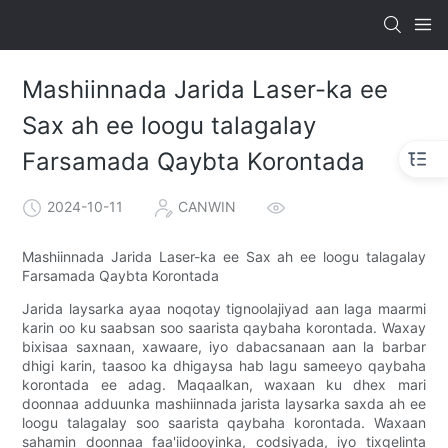
Mashiinnada Jarida Laser-ka ee
Sax ah ee loogu talagalay
Farsamada Qaybta Korontada
2024-10-11
CANWIN
Mashiinnada Jarida Laser-ka ee Sax ah ee loogu talagalay
Farsamada Qaybta Korontada
Jarida laysarka ayaa noqotay tignoolajiyad aan laga maarmi
karin oo ku saabsan soo saarista qaybaha korontada. Waxay
bixisaa saxnaan, xawaare, iyo dabacsanaan aan la barbar
dhigi karin, taasoo ka dhigaysa hab lagu sameeyo qaybaha
korontada ee adag. Maqaalkan, waxaan ku dhex mari
doonnaa adduunka mashiinnada jarista laysarka saxda ah ee
loogu talagalay soo saarista qaybaha korontada. Waxaan
sahamin doonnaa faa'iidooyinka, codsiyada, iyo tixgelinta