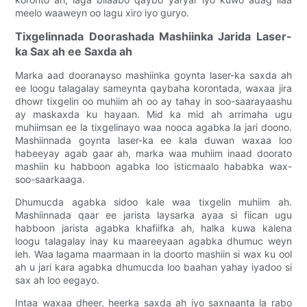
meelo waaweyn oo lagu xiro iyo guryo.
Tixgelinnada Doorashada Mashiinka Jarida Laser-
ka Sax ah ee Saxda ah
Marka aad dooranayso mashiinka goynta laser-ka saxda ah
ee loogu talagalay sameynta qaybaha korontada, waxaa jira
dhowr tixgelin oo muhiim ah oo ay tahay in soo-saarayaashu
ay maskaxda ku hayaan. Mid ka mid ah arrimaha ugu
muhiimsan ee la tixgelinayo waa nooca agabka la jari doono.
Mashiinnada goynta laser-ka ee kala duwan waxaa loo
habeeyay agab gaar ah, marka waa muhiim inaad doorato
mashiin ku habboon agabka loo isticmaalo hababka wax-
soo-saarkaaga.
Dhumucda agabka sidoo kale waa tixgelin muhiim ah.
Mashiinnada qaar ee jarista laysarka ayaa si fiican ugu
habboon jarista agabka khafiifka ah, halka kuwa kalena
loogu talagalay inay ku maareeyaan agabka dhumuc weyn
leh. Waa lagama maarmaan in la doorto mashiin si wax ku ool
ah u jari kara agabka dhumucda loo baahan yahay iyadoo si
sax ah loo eegayo.
Intaa waxaa dheer, heerka saxda ah iyo saxnaanta la rabo