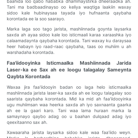
baahida loo qabo hababka dhammaystirka dheeraadka ah.
Tani ma badbaadinayso oo keliya waqtiga laakiin waxay
sidoo kale hubinaysaa tayada iyo hufnaanta qaybaha
korontada ee la soo saarayo.
Marka laga soo tago jarista, mashiinnada goynta laysarka
saxda ah ayaa sidoo kale loo isticmaali karaa xaraashka iyo
calaamadaynta qaybaha korontada. Tani waxay ku daraysaa
heer habayn iyo raad-raac qaybaha, taas oo muhiim u ah
warshadaha korontada.
Faa'iidooyinka Isticmaalka Mashiinnada Jarida
Laser-ka ee Sax ah ee loogu talagalay Sameynta
Qaybta Korontada
Waxaa jira faa'iidooyin badan oo laga helo isticmaalka
mashiinnada jarista laser-ka saxda ah ee loogu talagalay soo
saarista qaybaha korontada. Mid ka mid ah faa'iidooyinka
ugu muhiimsan waa heerka saxda ah iyo saxnaanta gaarka
ah ee la gaari karo. Tani waa lama huraan marka la
samaynayo qaybo adag oo u baahan dulqaad adag iyo
qeexitaanno sax ah.
Xawaaraha jarista laysarka sidoo kale waa faa'iido weyn.