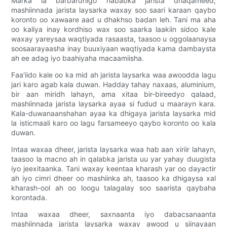
Marka la barbardhigo hababka jarista dhaqameed,
mashiinnada jarista laysarka waxay soo saari karaan qaybo
koronto oo xawaare aad u dhakhso badan leh. Tani ma aha
oo kaliya inay kordhiso wax soo saarka laakiin sidoo kale
waxay yareysaa waqtiyada rasaasta, taasoo u oggolaanaysa
soosaarayaasha inay buuxiyaan waqtiyada kama dambaysta
ah ee adag iyo baahiyaha macaamiisha.
Faa'iido kale oo ka mid ah jarista laysarka waa awoodda lagu
jari karo agab kala duwan. Hadday tahay naxaas, aluminium,
bir aan miridh lahayn, ama xitaa bir-bireedyo qalaad,
mashiinnada jarista laysarka ayaa si fudud u maarayn kara.
Kala-duwanaanshahan ayaa ka dhigaya jarista laysarka mid
la isticmaali karo oo lagu farsameeyo qaybo koronto oo kala
duwan.
Intaa waxaa dheer, jarista laysarka waa hab aan xiriir lahayn,
taasoo la macno ah in qalabka jarista uu yar yahay duugista
iyo jeexitaanka. Tani waxay keentaa kharash yar oo dayactir
ah iyo cimri dheer oo mashiinka ah, taasoo ka dhigaysa xal
kharash-ool ah oo loogu talagalay soo saarista qaybaha
korontada.
Intaa waxaa dheer, saxnaanta iyo dabacsanaanta
mashiinnada jarista laysarka waxay awood u siinayaan