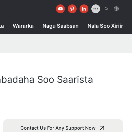
ka
Wararka
Nagu Saabsan
Nala Soo Xiriir
abadaha Soo Saarista
Contact Us For Any Support Now