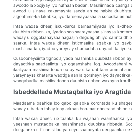
awoodo la xoojiyay iyo hufnaan badan. Mashiinnada casriga 
awood u siinaya xakamaynta saxda ah ee habka duubista
algorithms-ka lakabka, iyo dareemayaasha la socodka ee hubi
Intaa waxaa dheer, isku-darka barnaamijyada iyo is-dhe
duubista ribbon-ka, iyadoo soo saarayaasha siinaysa kontar
waxay u oggolaanaysaa hagaajin degdeg ah iyo xallinta dhi
saarka. Intaa waxaa dheer, isticmaalka agabka iyo qayb
mashiinnadan, iyadoo yareysay shuruudaha dayactirka iyo ko
Cusbooneysiinta tignoolajiyada mashiinka duubista ribbon a
dayactirka saadaalinta iyo ogaanshaha fog. Awoodahani w
ilaaliyaan mashiinadooda oo ay wax ka qabtaan arrimaha im
yaraynaysa khatarta waqtiga aan la qorsheyn iyo dayactirka 
waxqabadka mashiinadooda duubista ribbon waxayna kordhin
Isbeddellada Mustaqbalka iyo Aragtida
Maadaama baahida loo qabo qalabka korontada ku shaqee
waxay u badan tahay inay arkaan horumar dheeraad ah oo ku 
Intaa waxaa dheer, riixitaanka ku wajahan waaritaanka i
yeeshaan mustaqbalka mashiinnada duubista ribbada. S
deegaanka u fiican si loo yareeyo saameynta deegaanka ee w