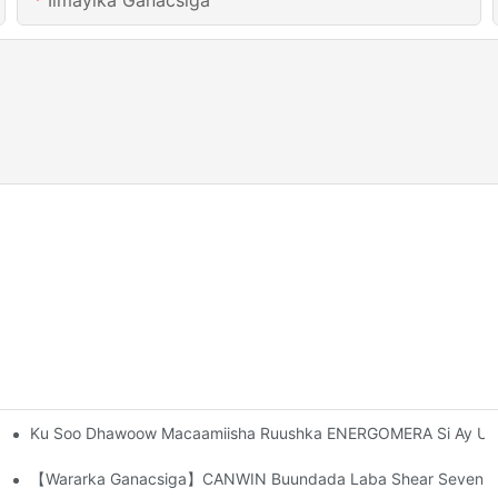
Iimaylka Ganacsiga
Ku Soo Dhawoow Macaamiisha Ruushka ENERGOMERA Si Ay U 
lalan? Waa Maxay Shaqadooda?
Qalabka?
【Wararka Ganacsiga】CANWIN Buundada Laba Shear Seven Punc