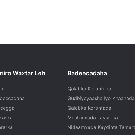
riiro Waxtar Leh
Badeecadaha
ri
Qalabka Korontada
deecadaha
Gudbiyeyaasha Iyo Khaanada
eegga
Qalabka Korontada
isaska
Mashiinnada Laysarka
rarka
Nidaamyada Kaydinta Tamar