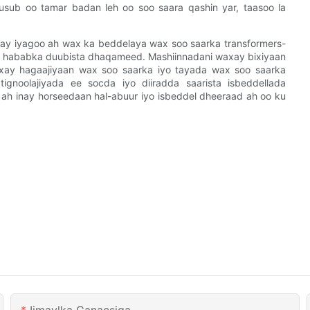
cusub oo tamar badan leh oo soo saara qashin yar, taasoo la
xay iyagoo ah wax ka beddelaya wax soo saarka transformers-
an hababka duubista dhaqameed. Mashiinnadani waxay bixiyaan
xay hagaajiyaan wax soo saarka iyo tayada wax soo saarka
ignoolajiyada ee socda iyo diiradda saarista isbeddellada
 ah inay horseedaan hal-abuur iyo isbeddel dheeraad ah oo ku