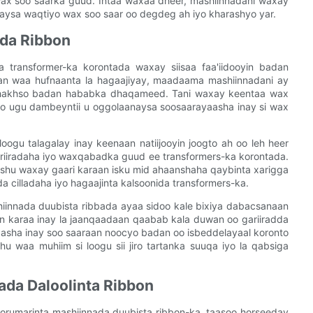
ax soo saarka guud. Intaa waxaa dheer, mashiinnadani waxay
daysa waqtiyo wax soo saar oo degdeg ah iyo kharashyo yar.
dda Ribbon
a transformer-ka korontada waxay siisaa faa'iidooyin badan
san waa hufnaanta la hagaajiyay, maadaama mashiinnadani ay
 dhakhso badan hababka dhaqameed. Tani waxay keentaa wax
oo ugu dambeyntii u oggolaanaysa soosaarayaasha inay si wax
ogu talagalay inay keenaan natiijooyin joogto ah oo leh heer
gariiradaha iyo waxqabadka guud ee transformers-ka korontada.
shu waxay gaari karaan isku mid ahaanshaha qaybinta xarigga
 cilladaha iyo hagaajinta kalsoonida transformers-ka.
hiinnada duubista ribbada ayaa sidoo kale bixiya dabacsanaan
n karaa inay la jaanqaadaan qaabab kala duwan oo gariiradda
asha inay soo saaraan noocyo badan oo isbeddelayaal koronto
 waa muhiim si loogu sii jiro tartanka suuqa iyo la qabsiga
ada Daloolinta Ribbon
horumarinta mashiinnada duubista ribbon-ka, taasoo horseeday