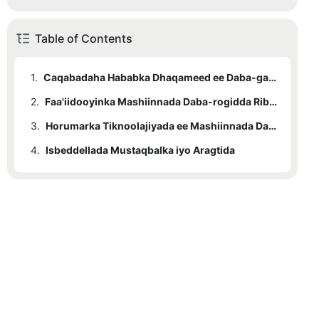
Table of Contents
1.
Caqabadaha Hababka Dhaqameed ee Daba-galka ah
2.
Faa'iidooyinka Mashiinnada Daba-rogidda Ribbon
3.
Horumarka Tiknoolajiyada ee Mashiinnada Daloolinta Ribbon
4.
Isbeddellada Mustaqbalka iyo Aragtida