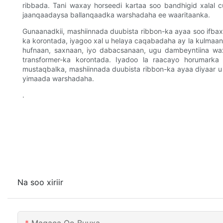
ribbada. Tani waxay horseedi kartaa soo bandhigid xalal 
jaanqaadaysa ballanqaadka warshadaha ee waaritaanka.
Gunaanadkii, mashiinnada duubista ribbon-ka ayaa soo ifba
ka korontada, iyagoo xal u helaya caqabadaha ay la kulma
hufnaan, saxnaan, iyo dabacsanaan, ugu dambeyntiina wa
transformer-ka korontada. Iyadoo la raacayo horumarka t
mustaqbalka, mashiinnada duubista ribbon-ka ayaa diyaar u
yimaada warshadaha.
.
Na soo xiriir