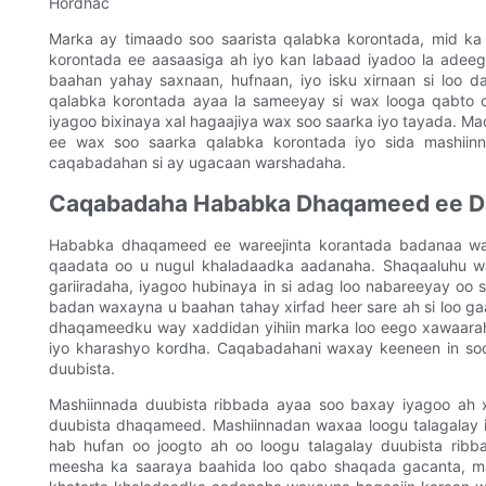
Hordhac
Marka ay timaado soo saarista qalabka korontada, mid k
korontada ee aasaasiga ah iyo kan labaad iyadoo la adee
baahan yahay saxnaan, hufnaan, iyo isku xirnaan si loo 
qalabka korontada ayaa la sameeyay si wax looga qabto 
iyagoo bixinaya xal hagaajiya wax soo saarka iyo tayada.
ee wax soo saarka qalabka korontada iyo sida mashii
caqabadahan si ay ugacaan warshadaha.
Caqabadaha Hababka Dhaqameed ee D
Hababka dhaqameed ee wareejinta korantada badanaa wax
qaadata oo u nugul khaladaadka aadanaha. Shaqaaluhu wa
gariiradaha, iyagoo hubinaya in si adag loo nabareeyay oo
badan waxayna u baahan tahay xirfad heer sare ah si loo gaa
dhaqameedku way xaddidan yihiin marka loo eego xawaaraha
iyo kharashyo kordha. Caqabadahani waxay keeneen in soo
duubista.
Mashiinnada duubista ribbada ayaa soo baxay iyagoo ah
duubista dhaqameed. Mashiinnadan waxaa loogu talagalay 
hab hufan oo joogto ah oo loogu talagalay duubista ribb
meesha ka saaraya baahida loo qabo shaqada gacanta, ma