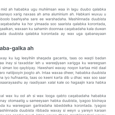
a mid ah hababka ugu muhiimsan waa in lagu duubo qalabka
gsanayo xarig naxaas ah ama aluminium ah. Habkani wuxuu u
daboolo baahiyaha sare ee warshadaha. Mashiinnada duubista
caqabadaha ka hor yimaada soo saarista qalabka korontada,
 Maqaalkan, waxaan ku sahamin doonnaa caqabadaha kala duwan
nnada duubista qalabka korontada ay wax uga qabanayaan
aba-galka ah
ay ku lug leeyihiin shaqada gacanta, taas oo waqti badan
a inay si taxaddar leh u wareejiyaan xarigga ku wareegsan
 si siman loo qaybiyay. Hawshani waxay noqon kartaa mid daal
ro natiijooyin joogto ah. Intaa waxaa dheer, hababka duubista
 iyo hufnaanta, taas oo keeni karta dib u dhac wax soo saar
saarayaashu ay raadiyaan xalal kale oo hagaajin kara habka
 xal wax ku ool ah si wax looga qabto caqabadaha hababka
inay otomaatig u sameeyaan habka duubista, iyagoo bixinaya
ada ku wareegsan gariiradaha isbeddelka korontada. Iyagoo
shiinnada duubista ribbada waxay si weyn u yareyn karaan