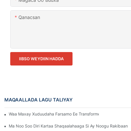
Magaca Oo Buuxa
Qanacsan
IIBSO WEYDIIN HADDA
MAQAALLADA LAGU TALIYAY
Waa Maxay Xuduudaha Farsamo Ee Transformers-Ka Nooca Qa
Ma Noo Soo Diri Kartaa Shaqaalahaaga Si Ay Noogu Rakibaan 