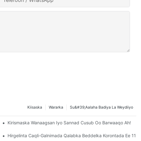
Telefoon / WhatsApp
Kiisaska
Wararka
Su&#39;aalaha Badiya La Weydiiyo
Soo Booqdaan Shirkadda CANWIN!
Kirismaska ​​​​wanaagsan Iyo Sannad Cusub Oo Barwaaqo Ah!
h Oo Toos Ah Oo Toos Ah Ayaa Si Guul Leh Loo Soo Raray
Hirgelinta Caqli-Galnimada Qalabka Beddelka Korontada Ee 110