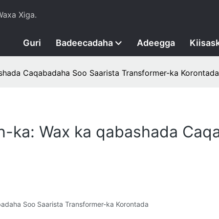
axa Xiga.
Guri
Badeecadaha
Adeegga
Kiisas
ashada Caqabadaha Soo Saarista Transformer-ka Korontada
on-ka: Wax ka qabashada Caq
daha Soo Saarista Transformer-ka Korontada