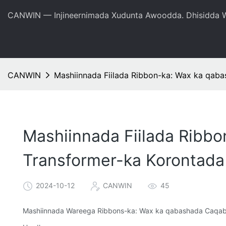
CANWIN — Injineernimada Xudunta Awoodda. Dhisidda W
CANWIN
Mashiinnada Fiilada Ribbon-ka: Wax ka qab
Mashiinnada Fiilada Ribb
Transformer-ka Korontada
2024-10-12
CANWIN
45
Mashiinnada Wareega Ribbons-ka: Wax ka qabashada Caqaba