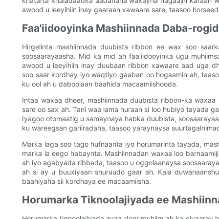
khatarta khaladaadka aadanaha waxayna hagaajin karaan w
awood u leeyihiin inay gaaraan xawaare sare, taasoo horsee
Faa'iidooyinka Mashiinnada Daba-rogi
Hirgelinta mashiinnada duubista ribbon ee wax soo saark
soosaarayaasha. Mid ka mid ah faa'iidooyinka ugu muhiim
awood u leeyihiin inay duubaan ribbon xawaare aad uga
soo saar kordhay iyo waqtiyo gaaban oo hogaamin ah, taas
ku ool ah u daboolaan baahida macaamiishooda.
Intaa waxaa dheer, mashiinnada duubista ribbon-ka waxaa lo
sare oo sax ah. Tani waa lama huraan si loo hubiyo tayada 
Iyagoo otomaatig u samaynaya habka duubista, soosaarayaa
ku wareegsan gariiradaha, taasoo yaraynaysa suurtagalnimada
Marka laga soo tago hufnaanta iyo horumarinta tayada, mas
marka la eego habaynta. Mashiinnadan waxaa loo barnaamiji
ah iyo agabyada ribbada, taasoo u oggolaanaysa soosaaraya
ah si ay u buuxiyaan shuruudo gaar ah. Kala duwanaanshuhu
baahiyaha sii kordhaya ee macaamiisha.
Horumarka Tiknoolajiyada ee Mashiinn
Horumarka tignoolajiyada ayaa door muhiim ah ka ciyaaray 