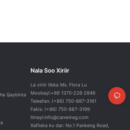
Nala Soo Xiriir
La xiriir Iibka Ms. Flora Lu
Moobayl:+86 1370-228-2846
ha Qaybinta
Taleefan: (+86) 750-887-3161
Fakis: (+86) 750-887-3199
Iimayl:
info@canwinsg.com
ta
Xafiiska ku dar: No.1 Pankeng Road,