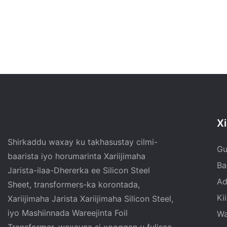
Xi
Shirkaddu waxay ku takhasustay cilmi-
Gu
baarista iyo horumarinta Xariijimaha
Ba
Jarista-ilaa-Dhererka ee Silicon Steel
Ad
Sheet, transformers-ka korontada,
Ki
Xariijimaha Jarista Xariijimaha Silicon Steel,
iyo Mashiinnada Wareejinta Foil
Wa
Transformer, waxayna si xooggan u fulisaa