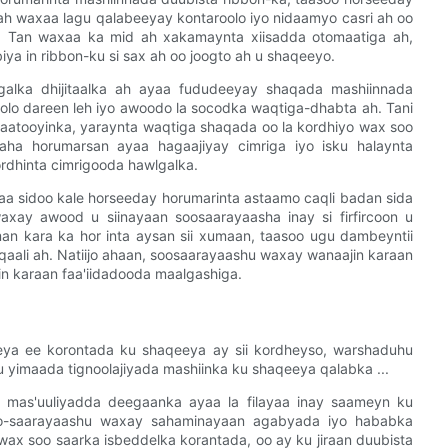
ah waxaa lagu qalabeeyay kontaroolo iyo nidaamyo casri ah oo
. Tan waxaa ka mid ah xakamaynta xiisadda otomaatiga ah,
ya in ribbon-ku si sax ah oo joogto ah u shaqeeyo.
xgalka dhijitaalka ah ayaa fududeeyay shaqada mashiinnada
oolo dareen leh iyo awoodo la socodka waqtiga-dhabta ah. Tani
baatooyinka, yaraynta waqtiga shaqada oo la kordhiyo wax soo
aha horumarsan ayaa hagaajiyay cimriga iyo isku halaynta
rdhinta cimrigooda hawlgalka.
yaa sidoo kale horseeday horumarinta astaamo caqli badan sida
axay awood u siinayaan soosaarayaasha inay si firfircoon u
an kara ka hor inta aysan sii xumaan, taasoo ugu dambeyntii
qaali ah. Natiijo ahaan, soosaarayaashu waxay wanaajin karaan
 karaan faa'iidadooda maalgashiga.
ya ee korontada ku shaqeeya ay sii kordheyso, warshaduhu
yimaada tignoolajiyada mashiinka ku shaqeeya qalabka ...
yo mas'uuliyadda deegaanka ayaa la filayaa inay saameyn ku
oo-saarayaashu waxay sahaminayaan agabyada iyo hababka
ax soo saarka isbeddelka korantada, oo ay ku jiraan duubista