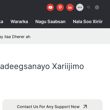
ka
Wararka
Nagu Saabsan
Nala Soo Xiriir
y ilaa Dherer ah
 adeegsanayo Xariijimo
Contact Us For Any Support Now