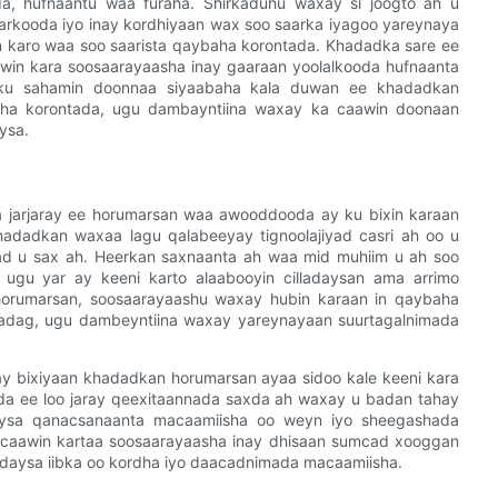
a, hufnaantu waa furaha. Shirkaduhu waxay si joogto ah u
rkooda iyo inay kordhiyaan wax soo saarka iyagoo yareynaya
n karo waa soo saarista qaybaha korontada. Khadadka sare ee
aawin kara soosaarayaasha inay gaaraan yoolalkooda hufnaanta
 ku sahamin doonnaa siyaabaha kala duwan ee khadadkan
ha korontada, ugu dambayntiina waxay ka caawin doonaan
ysa.
a jarjaray ee horumarsan waa awooddooda ay ku bixin karaan
hadadkan waxaa lagu qalabeeyay tignoolajiyad casri ah oo u
aad u sax ah. Heerkan saxnaanta ah waa mid muhiim u ah soo
 ugu yar ay keeni karto alaabooyin cilladaysan ama arrimo
horumarsan, soosaarayaashu waxay hubin karaan in qaybaha
u adag, ugu dambeyntiina waxay yareynayaan suurtagalnimada
 ay bixiyaan khadadkan horumarsan ayaa sidoo kale keeni kara
da ee loo jaray qeexitaannada saxda ah waxay u badan tahay
edaysa qanacsanaanta macaamiisha oo weyn iyo sheegashada
caawin kartaa soosaarayaasha inay dhisaan sumcad xooggan
eedaysa iibka oo kordha iyo daacadnimada macaamiisha.