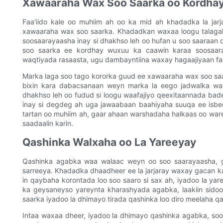
Xawaaraha Wax Soo Saarka oo Kordha
Faa'iido kale oo muhiim ah oo ka mid ah khadadka la ja
xawaaraha wax soo saarka. Khadadkan waxaa loogu talagal
soosaarayaasha inay si dhakhso leh oo hufan u soo saaraan
soo saarka ee kordhay wuxuu ka caawin karaa soosaara
waqtiyada rasaasta, ugu dambayntiina waxay hagaajiyaan f
Marka laga soo tago kororka guud ee xawaaraha wax soo saar
bixin kara dabacsanaan weyn marka la eego jadwalka wa
dhakhso leh oo fudud si loogu waafajiyo qeexitaannada ba
inay si degdeg ah uga jawaabaan baahiyaha suuqa ee isbe
tartan oo muhiim ah, gaar ahaan warshadaha halkaas oo war
saadaalin karin.
Qashinka Walxaha oo La Yareeyay
Qashinka agabka waa walaac weyn oo soo saarayaasha, g
sarreeya. Khadadka dhaadheer ee la jarjaray waxay gacan k
in qaybaha korontada loo soo saaro si sax ah, iyadoo la yar
ka geysaneyso yareynta kharashyada agabka, laakiin sid
saarka iyadoo la dhimayo tirada qashinka loo diro meelaha q
Intaa waxaa dheer, iyadoo la dhimayo qashinka agabka, so