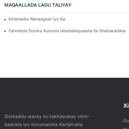
MAQAALLADA LAGU TALIYAY
Kirismaska ​​​​wanaagsan Iyo Sannad Cusub Oo Barwaaqo Ah!
Fahmidda Doorka Xudunta Isbeddelayaasha Ee Shabakadaha 
Xi
Shirkaddu waxay ku takhasustay cilmi-
Gu
baarista iyo horumarinta Xariijimaha