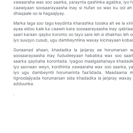
xawaaraha wax soo saarka, yaraynta qashinka agabka, iyo
caawiyaan soosaarayaasha inay si hufan oo wax ku ool a
dhaqaale oo la hagaajiyay.
Marka laga soo tago keydinta kharashka tooska ah ee la xiri
ayaa sidoo kale ka caawin kara soosaarayaasha inay qabtaa
saari karaan qaybo koronto oo tayo sare leh si dhakhso leh 
iyo suuqyo cusub, ugu dambeyntiina waxay kicinayaan kobaca 
Gunaanad ahaan, khadadka la jarjaray ee horumarsan w
soosaarayaasha inay fududeeyaan hababka wax soo saark
saarka qaybaha korontada. Iyagoo maalgashanaya khadadk
iyo saxnaan weyn, kordhinta xawaaraha wax soo saarka, y
iyo ugu dambeyntii horumarinta faa'iidada. Maadaama 
tignoolajiyada horumarsan sida khadadka la jarjaray waxay si
adduunka.
.