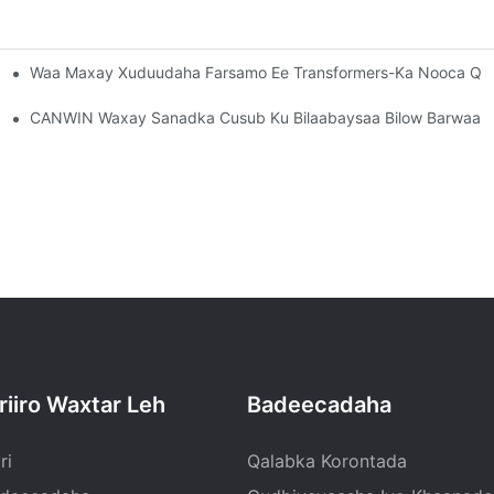
Waa Maxay Xuduudaha Farsamo Ee Transformers-Ka Nooca Qa
Qaybinta Awoodda
CANWIN Waxay Sanadka Cusub Ku Bilaabaysaa Bilow Barwaaq
riiro Waxtar Leh
Badeecadaha
ri
Qalabka Korontada