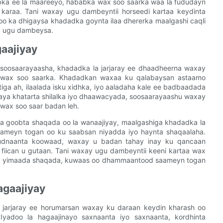
bka ee la maareeyo, hababka wax soo saarka waa la fududayn
karaa. Tani waxay ugu dambeyntii horseedi kartaa keydinta
oo ka dhigaysa khadadka goynta ilaa dhererka maalgashi caqli
da ugu dambeysa.
aajiyay
osaarayaasha, khadadka la jarjaray ee dhaadheerna waxay
 wax soo saarka. Khadadkan waxaa ku qalabaysan astaamo
a ah, ilaalada isku xidhka, iyo aaladaha kale ee badbaadada
naya khatarta shilalka iyo dhaawacyada, soosaarayaashu waxay
wax soo saar badan leh.
da goobta shaqada oo la wanaajiyay, maalgashiga khadadka la
saameyn togan oo ku saabsan niyadda iyo haynta shaqaalaha.
udnaanta koowaad, waxay u badan tahay inay ku qancaan
 fiican u gutaan. Tani waxay ugu dambeyntii keeni kartaa wax
c ku yimaada shaqada, kuwaas oo dhammaantood saameyn togan
agaajiyay
a jarjaray ee horumarsan waxay ku daraan keydin kharash oo
Iyadoo la hagaajinayo saxnaanta iyo saxnaanta, kordhinta