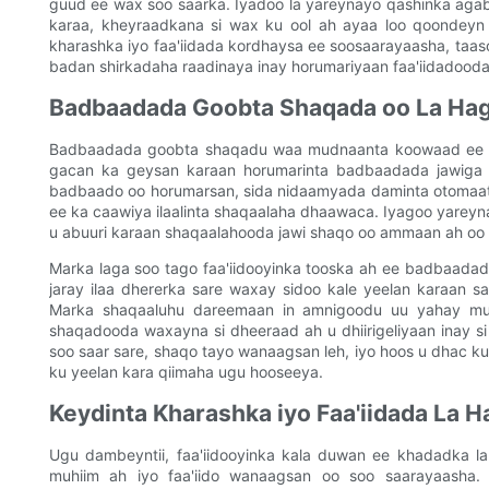
guud ee wax soo saarka. Iyadoo la yareynayo qashinka aga
karaa, kheyraadkana si wax ku ool ah ayaa loo qoondeyn 
kharashka iyo faa'iidada kordhaysa ee soosaarayaasha, taas
badan shirkadaha raadinaya inay horumariyaan faa'iidadoo
Badbaadada Goobta Shaqada oo La Hag
Badbaadada goobta shaqadu waa mudnaanta koowaad ee so
gacan ka geysan karaan horumarinta badbaadada jawiga
badbaado oo horumarsan, sida nidaamyada daminta otomaatig
ee ka caawiya ilaalinta shaqaalaha dhaawaca. Iyagoo yarey
u abuuri karaan shaqaalahooda jawi shaqo oo ammaan ah oo 
Marka laga soo tago faa'iidooyinka tooska ah ee badbaada
jaray ilaa dhererka sare waxay sidoo kale yeelan karaan 
Marka shaqaaluhu dareemaan in amnigoodu uu yahay m
shaqadooda waxayna si dheeraad ah u dhiirigeliyaan inay si
soo saar sare, shaqo tayo wanaagsan leh, iyo hoos u dha
ku yeelan kara qiimaha ugu hooseeya.
Keydinta Kharashka iyo Faa'iidada La H
Ugu dambeyntii, faa'iidooyinka kala duwan ee khadadka l
muhiim ah iyo faa'iido wanaagsan oo soo saarayaasha. 