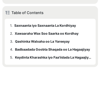
Table of Contents
1.
Saxnaanta iyo Saxnaanta La Kordhiyay
2.
Xawaaraha Wax Soo Saarka oo Kordhay
3.
Qashinka Walxaha oo La Yareeyay
4.
Badbaadada Goobta Shaqada oo La Hagaajiyay
5.
Keydinta Kharashka iyo Faa'iidada La Hagaajiyay