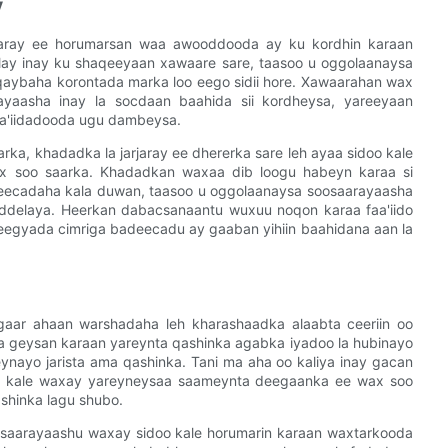
y
rjaray ee horumarsan waa awooddooda ay ku kordhin karaan
ay inay ku shaqeeyaan xawaare sare, taasoo u oggolaanaysa
 qaybaha korontada marka loo eego sidii hore. Xawaarahan wax
yaasha inay la socdaan baahida sii kordheysa, yareeyaan
aa'iidadooda ugu dambeysa.
ka, khadadka la jarjaray ee dhererka sare leh ayaa sidoo kale
x soo saarka. Khadadkan waxaa dib loogu habeyn karaa si
deecadaha kala duwan, taasoo u oggolaanaysa soosaarayaasha
ddelaya. Heerkan dabacsanaantu wuxuu noqon karaa faa'iido
eegyada cimriga badeecadu ay gaaban yihiin baahidana aan la
aar ahaan warshadaha leh kharashaadka alaabta ceeriin oo
a geysan karaan yareynta qashinka agabka iyadoo la hubinayo
eynayo jarista ama qashinka. Tani ma aha oo kaliya inay gacan
oo kale waxay yareyneysaa saameynta deegaanka ee wax soo
ashinka lagu shubo.
osaarayaashu waxay sidoo kale horumarin karaan waxtarkooda