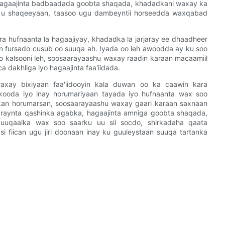
 hagaajinta badbaadada goobta shaqada, khadadkani waxay ka
h u shaqeeyaan, taasoo ugu dambeyntii horseedda waxqabad
ira hufnaanta la hagaajiyay, khadadka la jarjaray ee dhaadheer
n fursado cusub oo suuqa ah. Iyada oo leh awoodda ay ku soo
oo kalsooni leh, soosaarayaashu waxay raadin karaan macaamiil
dakhliga iyo hagaajinta faa'iidada.
axay bixiyaan faa'iidooyin kala duwan oo ka caawin kara
ooda iyo inay horumariyaan tayada iyo hufnaanta wax soo
an horumarsan, soosaarayaashu waxay gaari karaan saxnaan
araynta qashinka agabka, hagaajinta amniga goobta shaqada,
muuqaalka wax soo saarku uu sii socdo, shirkadaha qaata
 fiican ugu jiri doonaan inay ku guuleystaan ​​​​suuqa tartanka