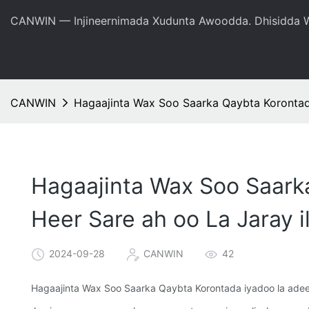
CANWIN — Injineernimada Xudunta Awoodda. Dhisidda W
CANWIN
Hagaajinta Wax Soo Saarka Qaybta Korontada
Hagaajinta Wax Soo Saark
Heer Sare ah oo La Jaray i
2024-09-28
CANWIN
42
Hagaajinta Wax Soo Saarka Qaybta Korontada iyadoo la adeeg