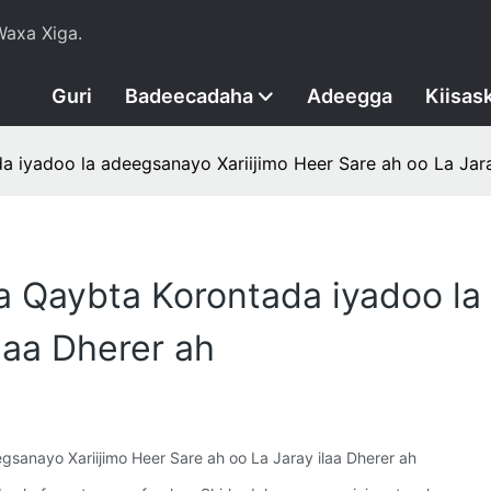
axa Xiga.
Guri
Badeecadaha
Adeegga
Kiisas
 iyadoo la adeegsanayo Xariijimo Heer Sare ah oo La Jara
a Qaybta Korontada iyadoo la
laa Dherer ah
sanayo Xariijimo Heer Sare ah oo La Jaray ilaa Dherer ah