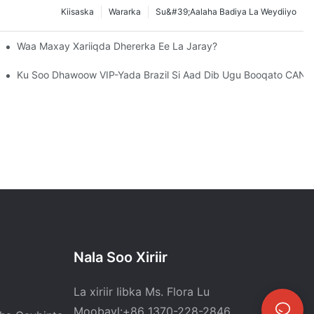
Kiisaska
Wararka
Su&#39;aalaha Badiya La Weydiiyo
lalan? Waa Maxay Shaqadooda?
Waa Maxay Xariiqda Dhererka Ee La Jaray?
o Ah!
Ku Soo Dhawoow VIP-Yada Brazil Si Aad Dib Ugu Booqato CANW
Nala Soo Xiriir
La xiriir Iibka Ms. Flora Lu
Moobayl:+86 1370-228-2846