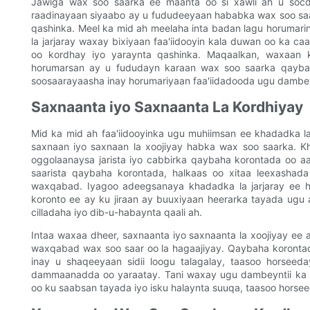
Jawiga wax soo saarka ee maanta oo si xawli ah u socd
raadinayaan siyaabo ay u fududeeyaan hababka wax soo saa
qashinka. Meel ka mid ah meelaha inta badan lagu horumari
la jarjaray waxay bixiyaan faa'iidooyin kala duwan oo ka c
oo kordhay iyo yaraynta qashinka. Maqaalkan, waxaan
horumarsan ay u fududayn karaan wax soo saarka qayba
soosaarayaasha inay horumariyaan faa'iidadooda ugu dambe
Saxnaanta iyo Saxnaanta La Kordhiyay
Mid ka mid ah faa'iidooyinka ugu muhiimsan ee khadadka l
saxnaan iyo saxnaan la xoojiyay habka wax soo saarka. K
oggolaanaysa jarista iyo cabbirka qaybaha korontada oo 
saarista qaybaha korontada, halkaas oo xitaa leexashada
waxqabad. Iyagoo adeegsanaya khadadka la jarjaray ee 
koronto ee ay ku jiraan ay buuxiyaan heerarka tayada ug
cilladaha iyo dib-u-habaynta qaali ah.
Intaa waxaa dheer, saxnaanta iyo saxnaanta la xoojiyay ee
waxqabad wax soo saar oo la hagaajiyay. Qaybaha koronta
inay u shaqeeyaan sidii loogu talagalay, taasoo horse
dammaanadda oo yaraatay. Tani waxay ugu dambeyntii ka 
oo ku saabsan tayada iyo isku halaynta suuqa, taasoo hors