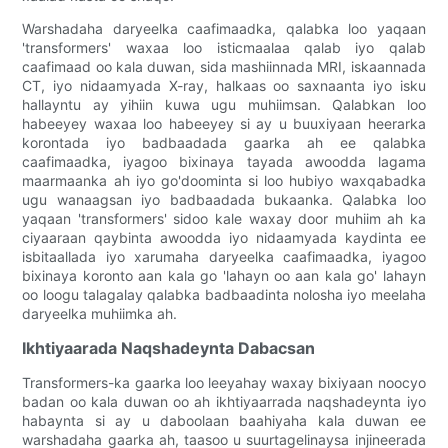
Warshadaha daryeelka caafimaadka, qalabka loo yaqaan
'transformers' waxaa loo isticmaalaa qalab iyo qalab
caafimaad oo kala duwan, sida mashiinnada MRI, iskaannada
CT, iyo nidaamyada X-ray, halkaas oo saxnaanta iyo isku
hallayntu ay yihiin kuwa ugu muhiimsan. Qalabkan loo
habeeyey waxaa loo habeeyey si ay u buuxiyaan heerarka
korontada iyo badbaadada gaarka ah ee qalabka
caafimaadka, iyagoo bixinaya tayada awoodda lagama
maarmaanka ah iyo go'doominta si loo hubiyo waxqabadka
ugu wanaagsan iyo badbaadada bukaanka. Qalabka loo
yaqaan 'transformers' sidoo kale waxay door muhiim ah ka
ciyaaraan qaybinta awoodda iyo nidaamyada kaydinta ee
isbitaallada iyo xarumaha daryeelka caafimaadka, iyagoo
bixinaya koronto aan kala go 'lahayn oo aan kala go' lahayn
oo loogu talagalay qalabka badbaadinta nolosha iyo meelaha
daryeelka muhiimka ah.
Ikhtiyaarada Naqshadeynta Dabacsan
Transformers-ka gaarka loo leeyahay waxay bixiyaan noocyo
badan oo kala duwan oo ah ikhtiyaarrada naqshadeynta iyo
habaynta si ay u daboolaan baahiyaha kala duwan ee
warshadaha gaarka ah, taasoo u suurtagelinaysa injineerada