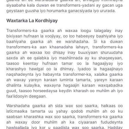
siyaabaha kala duwan ee transformers-yadani ay gacan uga
geystaan ​​guusha iyo horumarka ganacsiyada iyo ururada.
Waxtarka La Kordhiyay
Transformers-ka gaarka ah waxaa loogu talagalay inay
bixiyaan hufnaan la xoojiyay, oo loo habeeyey baahiyaha iyo
baahiyaha gaarka ah ee warshadaha. Si ka duwan
transformers-ka aan khaanadaha lahayn, transformers-ka
gaarka ah waxaa loo dhisay inay buuxiyaan shuruudaha
saxda ah ee qalabka iyo mashiinnada ay ku shaqeeyaan,
taasoo keentay hufnaan tamar oo la hagaajiyay iyo
kharashyo hawlgal oo la dhimay. Iyadoo la hagaajinayo
naqshadeynta iyo habaynta transformer-ka, xalalka gaarka
ah waxay yareyn karaan luminta tamarta, yareyn karaan
dhalinta kulaylka, waxayna hagaajin karaan waxqabadka
guud, taasoo horseedaysa keydin kharash oo muhiim ah iyo
faa'iidooyin deegaan.
Warshadaha gaarka ah sida wax soo saarka, halkaas oo
isticmaalka tamarta uu yahay qodob muhiim ah oo ku
saabsan kharashka wax soo saarka, transformers-ka gaarka
ah waxay door muhiim ah ka ciyaaraan fududeynta
hawlgallada iyo kor u qaadista wax soo saarka. Hadday