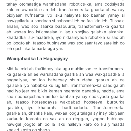
tahay otomaatiga warshadaha, robotics-ka, ama codsiyada
kale ee awoodda sare leh, transformers-ka gaarka ah waxay
bixiyaan hufnaanta iyo isku halaynta loo baahan yahay si
hawlgalladu u socdaan si habsami leh oo faa'iido leh. Tusaale
ahaan, wax soo saarka baabuurta, transformers-ka gaarka
ah waxaa loo isticmaalaa in lagu xoojiyo qalabka alxanka,
khadadka isu-imaatinka, iyo nidaamyada robot-ka si sax ah
oo joogto ah, taasoo hubinaysa wax soo saar tayo sare leh oo
leh qashinka tamarta ugu yar.
Waxqabadka La Hagaajiyay
Mid ka mid ah faa'iidooyinka ugu muhiimsan ee transformers-
ka gaarka ah ee warshadaha gaarka ah waa waxqabadka la
hagaajiyay, oo loo habeeyey shuruudaha gaarka ah ee
qalabka iyo hababka ku lug leh. Transformers-ka caadiga ah
had iyo jeer ma bixin karaan heerarka danabka, hadda, ama
soo noqnoqoshada ee loo baahan yahay codsiyada gaarka
ah, taasoo horseedaysa waxqabad hooseeya, burburka
qalabka, iyo khataraha badbaadada. Transformers-ka
gaarka ah, dhanka kale, waxaa loogu talagalay inay bixiyaan
xuduudo koronto oo sax ah oo deggan, iyagoo hubinaya
hawlgal joogto ah oo la isku halleyn karo oo ku yimaada
xaalad kasta oo shaqo.