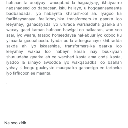
hufnaan la xoojiyay, waxqabad la hagaajiyay, ikhtiyaarro
naqshadeed oo dabacsan, isku hallayn, u hoggaansanaanta
badbaadada, iyo habaynta kharash-ool ah. Iyagoo ka
faa'iideysanaya faa'iidooyinka transformers-ka gaarka loo
leeyahay, ganacsiyada iyo ururada warshadaha gaarka ah
waxay gaari karaan hufnaan hawlgal oo ballaaran, wax soo
saar, iyo waara, taasoo horseedaysa hal-abuur iyo koboc ku
yimaada goobahooda. Iyada oo la adeegsanayo khibradda
saxda ah iyo iskaashiga, transformers-ka gaarka loo
leeyahay waxaa loo habeyn karaa inay buuxiyaan
shuruudaha gaarka ah ee warshad kasta ama codsi kasta,
iyadoo la siinayo awoodda iyo waxqabadka loo baahan
yahay si loogu guuleysto muuqaalka ganacsiga ee tartanka
iyo firfircoon ee maanta.
.
Na soo xiriir