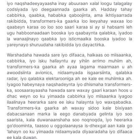
iyo naqshadeeyayaasha inay abuuraan xalal loogu talagalay
codsiyada iyo deegaannada gaarka ah. Hadday tahay
cabbirka, qaabka, hababka qaboojinta, ama ikhtiyaarrada
rakibidda, transformers-ka gaarka loo leeyahay waxaa loo
qaabeyn karaa oo loo soo saari karaa si ay si habsami leh
ugu habboonaadaan booska iyo qaabaynta qalabka, iyadoo
la wanaajinayo qaabka iyo isticmaalka booska iyadoo la
yareynayo shuruudaha rakibidda iyo dayactirka.
Warshadaha hawada sare iyo difaaca, halkaas oo miisaanka,
cabbirka, iyo isku hallayntu ay yihiin arrimo muhiim ah,
transformers-ka gaarka ah ayaa lagama maarmaan u ah
awoodsiinta avionics, nidaamyada isgaarsiinta, qalabka
radar, iyo qalabka elektarooniga ah ee kale ee muhiimka ah.
Iyagoo habeynaya naqshadeynta iyo dhismaha transformers-
ka, soosaarayaasha hawada sare waxay gaari karaan hoos u
dhac weyn oo ku yimaada cabbirka iyo miisaanka iyagoo
ilaalinaya heerarka sare ee isku halaynta iyo waxqabadka.
Transformers-ka gaarka ah waxay sidoo kale bixiyaan
dabacsanaan marka la eego danabyada gelinta iyo soo
saarista, kala duwanaanshaha soo noqnoqda, iyo heerarka
go'doominta, taasoo u oggolaanaysa is-dhexgal aan kala go
'lahayn oo ku yimaada nidaamyada diyaaradaha iyo difaaca
ee kala duwan.