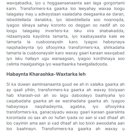
waxqabadka, iyo u hoggaansanaanta aan laga gorgortami
karin. Transformers-ka gaarka loo leeyahay waxaa loogu
talagalay inay u adkeystaan ​​​​xaaladaha deegaanka ee daran,
isbeddellada danabka, iyo isbeddellada soo noqnoqda,
iyagoo siinaya sahay koronto oo deggan oo nadiif ah oo
loogu talagalay inverters-ka isku xira shabakadda,
nidaamyada kaydinta tamarta, iyo kaabayaasha kale ee
tamarta la cusboonaysiin karo. Iyagoo habeynaya
naqshadeynta iyo sifooyinka transformers-ka, shirkadaha
tamarta la cusboonaysiin karo waxay gaari karaan waxqabad
iyo isku hallayn ugu wanaagsan, iyagoo kordhinaya soo
celinta maalgashiga iyo waaritaanka hawlgalladooda.
Habaynta Kharashka-Waxtarka leh
Si ka duwan aaminsanaanta guud ee ah in xalalka gaarka ah
ay qaali yihiin, transformers-ka gaarka ah waxay bixiyaan
hab kharash-ool ah oo lagu daboolayo baahiyaha iyo
caqabadaha gaarka ah ee warshadaha gaarka ah. Iyagoo
habeynaya naqshadeynta, agabka, iyo sifooyinka
transformers-ka, ganacsiyadu waxay gaari karaan gaarsiinta
korontada oo sax ah oo hufan iyada oo aan si xad dhaaf ah
loo cayimin ama aan si xad dhaaf ah loo bixin awoodaha aan
loo baahnayn. Transformers-ka gaarka ah waxay u