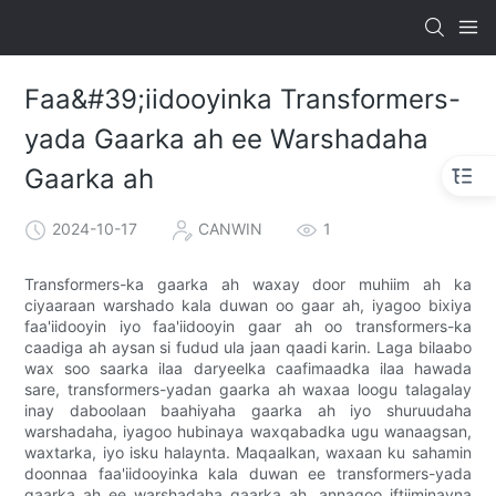
Faa&#39;iidooyinka Transformers-
yada Gaarka ah ee Warshadaha
Gaarka ah
2024-10-17
CANWIN
1
Transformers-ka gaarka ah waxay door muhiim ah ka
ciyaaraan warshado kala duwan oo gaar ah, iyagoo bixiya
faa'iidooyin iyo faa'iidooyin gaar ah oo transformers-ka
caadiga ah aysan si fudud ula jaan qaadi karin. Laga bilaabo
wax soo saarka ilaa daryeelka caafimaadka ilaa hawada
sare, transformers-yadan gaarka ah waxaa loogu talagalay
inay daboolaan baahiyaha gaarka ah iyo shuruudaha
warshadaha, iyagoo hubinaya waxqabadka ugu wanaagsan,
waxtarka, iyo isku halaynta. Maqaalkan, waxaan ku sahamin
doonnaa faa'iidooyinka kala duwan ee transformers-yada
gaarka ah ee warshadaha gaarka ah, annagoo iftiiminayna