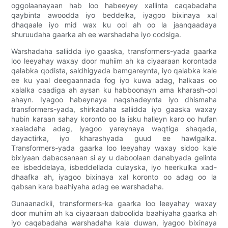
oggolaanayaan hab loo habeeyey xallinta caqabadaha
qaybinta awoodda iyo beddelka, iyagoo bixinaya xal
dhaqaale iyo mid wax ku ool ah oo la jaanqaadaya
shuruudaha gaarka ah ee warshadaha iyo codsiga.
Warshadaha saliidda iyo gaaska, transformers-yada gaarka
loo leeyahay waxay door muhiim ah ka ciyaaraan korontada
qalabka qodista, saldhigyada bamgareynta, iyo qalabka kale
ee ku yaal deegaannada fog iyo kuwa adag, halkaas oo
xalalka caadiga ah aysan ku habboonayn ama kharash-ool
ahayn. Iyagoo habeynaya naqshadeynta iyo dhismaha
transformers-yada, shirkadaha saliidda iyo gaaska waxay
hubin karaan sahay koronto oo la isku halleyn karo oo hufan
xaaladaha adag, iyagoo yareynaya waqtiga shaqada,
dayactirka, iyo kharashyada guud ee hawlgalka.
Transformers-yada gaarka loo leeyahay waxay sidoo kale
bixiyaan dabacsanaan si ay u daboolaan danabyada gelinta
ee isbeddelaya, isbeddellada culayska, iyo heerkulka xad-
dhaafka ah, iyagoo bixinaya xal koronto oo adag oo la
qabsan kara baahiyaha adag ee warshadaha.
Gunaanadkii, transformers-ka gaarka loo leeyahay waxay
door muhiim ah ka ciyaaraan daboolida baahiyaha gaarka ah
iyo caqabadaha warshadaha kala duwan, iyagoo bixinaya