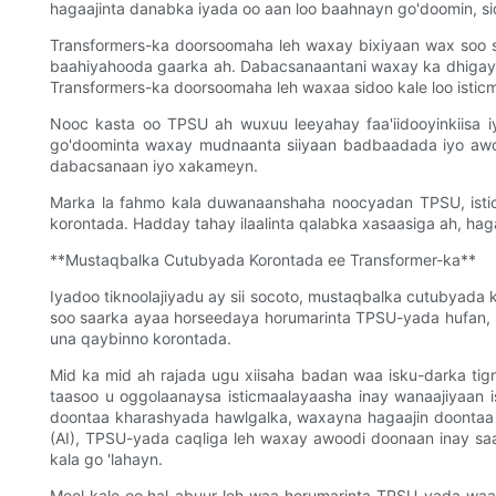
hagaajinta danabka iyada oo aan loo baahnayn go'doomin, s
Transformers-ka doorsoomaha leh waxay bixiyaan wax soo s
baahiyahooda gaarka ah. Dabacsanaantani waxay ka dhigaysa
Transformers-ka doorsoomaha leh waxaa sidoo kale loo isti
Nooc kasta oo TPSU ah wuxuu leeyahay faa'iidooyinkiisa 
go'doominta waxay mudnaanta siiyaan badbaadada iyo awood
dabacsanaan iyo xakameyn.
Marka la fahmo kala duwanaanshaha noocyadan TPSU, ist
korontada. Hadday tahay ilaalinta qalabka xasaasiga ah, hag
**Mustaqbalka Cutubyada Korontada ee Transformer-ka**
Iyadoo tiknoolajiyadu ay sii socoto, mustaqbalka cutubyad
soo saarka ayaa horseedaya horumarinta TPSU-yada hufan, 
una qaybinno korontada.
Mid ka mid ah rajada ugu xiisaha badan waa isku-darka t
taasoo u oggolaanaysa isticmaalayaasha inay wanaajiyaan 
doontaa kharashyada hawlgalka, waxayna hagaajin doontaa 
(AI), TPSU-yada caqliga leh waxay awoodi doonaan inay sa
kala go 'lahayn.
Meel kale oo hal-abuur leh waa horumarinta TPSU-yada wa