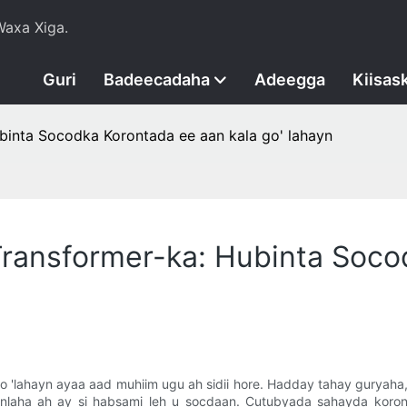
axa Xiga.
Guri
Badeecadaha
Adeegga
Kiisas
binta Socodka Korontada ee aan kala go' lahayn
ransformer-ka: Hubinta Soco
o 'lahayn ayaa aad muhiim ugu ah sidii hore. Hadday tahay guryaha
linlaha ah ay si habsami leh u socdaan. Cutubyada sahayda kor