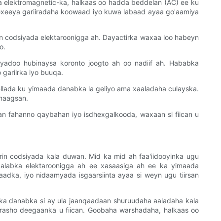
 elektromagnetic-ka, halkaas oo hadda beddelan (AC) ee ku
hexeeya gariiradaha koowaad iyo kuwa labaad ayaa go'aamiya
n codsiyada elektaroonigga ah. Dayactirka waxaa loo habeyn
o.
adoo hubinaysa koronto joogto ah oo nadiif ah. Hababka
gariirka iyo buuqa.
llada ku yimaada danabka la geliyo ama xaaladaha culayska.
anaagsan.
an fahanno qaybahan iyo isdhexgalkooda, waxaan si fiican u
in codsiyada kala duwan. Mid ka mid ah faa'iidooyinka ugu
qalabka elektaroonigga ah ee xasaasiga ah ee ka yimaada
dka, iyo nidaamyada isgaarsiinta ayaa si weyn ugu tiirsan
rka danabka si ay ula jaanqaadaan shuruudaha aaladaha kala
rasho deegaanka u fiican. Goobaha warshadaha, halkaas oo