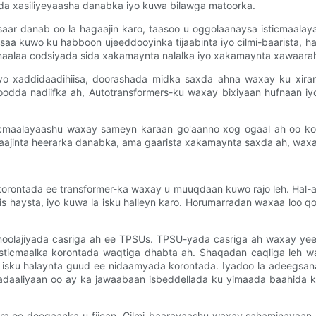
ida xasiliyeyaasha danabka iyo kuwa bilawga matoorka.
aar danab oo la hagaajin karo, taasoo u oggolaanaysa isticmaalay
a kuwo ku habboon ujeeddooyinka tijaabinta iyo cilmi-baarista, 
cmaalaa codsiyada sida xakamaynta nalalka iyo xakamaynta xawaara
iyo xaddidaadihiisa, doorashada midka saxda ahna waxay ku xira
da nadiifka ah, Autotransformers-ku waxay bixiyaan hufnaan iyo
icmaalayaashu waxay sameyn karaan go'aanno xog ogaal ah oo ko
aajinta heerarka danabka, ama gaarista xakamaynta saxda ah, waxaa
a korontada ee transformer-ka waxay u muuqdaan kuwo rajo leh. Ha
is haysta, iyo kuwa la isku halleyn karo. Horumarradan waxaa loo
ignoolajiyada casriga ah ee TPSUs. TPSU-yada casriga ah waxay y
isticmaalka korontada waqtiga dhabta ah. Shaqadan caqliga leh 
isku halaynta guud ee nidaamyada korontada. Iyadoo la adeegsan
adaaliyaan oo ay ka jawaabaan isbeddellada ku yimaada baahida 
ara oo deegaanka u fiican. Cilmi-baarayaashu waxay sahaminayaan