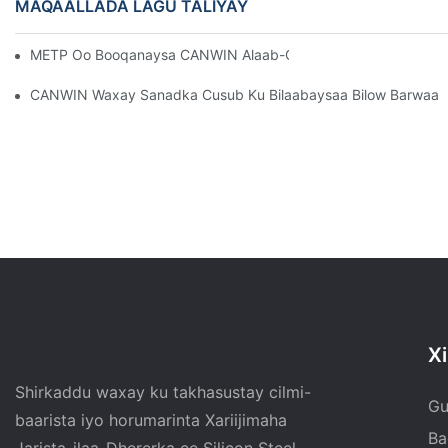
MAQAALLADA LAGU TALIYAY
METP Oo Booqanaysa CANWIN Alaab-Qeybiyaha Iyo Soosaara
CANWIN Waxay Sanadka Cusub Ku Bilaabaysaa Bilow Barwaaq
Xi
Shirkaddu waxay ku takhasustay cilmi-
Gu
baarista iyo horumarinta Xariijimaha
Ba