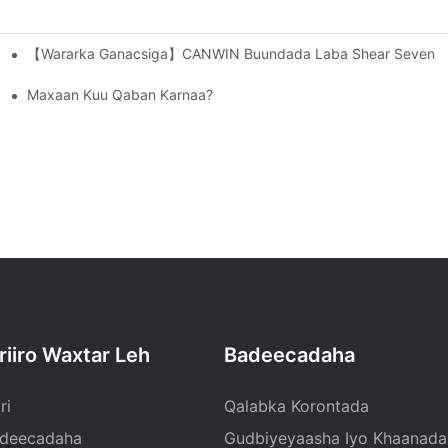
【Wararka Ganacsiga】CANWIN Buundada Laba Shear Seven Punc
yaasha | CANWIN
o Ah!
Maxaan Kuu Qaban Karnaa?
riiro Waxtar Leh
Badeecadaha
ri
Qalabka Korontada
deecadaha
Gudbiyeyaasha Iyo Khaanada