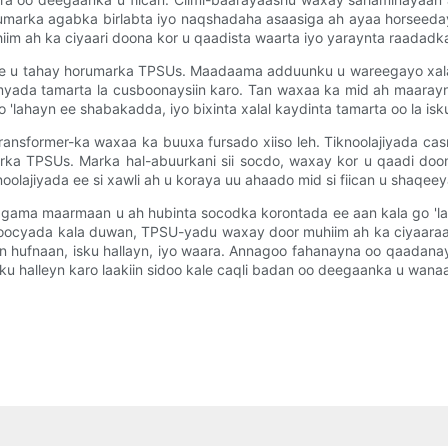
umarka agabka birlabta iyo naqshadaha asaasiga ah ayaa horseeda
im ah ka ciyaari doona kor u qaadista waarta iyo yaraynta raadadk
 kale u tahay horumarka TPSUs. Maadaama adduunku u wareegayo xa
ada tamarta la cusboonaysiin karo. Tan waxaa ka mid ah maarayn
'lahayn ee shabakadda, iyo bixinta xalal kaydinta tamarta oo la isku
nsformer-ka waxaa ka buuxa fursado xiiso leh. Tiknoolajiyada casri
ka TPSUs. Marka hal-abuurkani sii socdo, waxay kor u qaadi doon
lajiyada ee si xawli ah u koraya uu ahaado mid si fiican u shaqeey
lagama maarmaan u ah hubinta socodka korontada ee aan kala go 'l
 noocyada kala duwan, TPSU-yadu waxay door muhiim ah ka ciyaaraa
hufnaan, isku hallayn, iyo waara. Annagoo fahanayna oo qaadana
u halleyn karo laakiin sidoo kale caqli badan oo deegaanka u wana