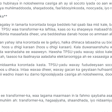
oo hubinaya in nolosheenna casriga ah ay sii socoto iyada oo aan
a muhiimaddooda, shaqadooda, faa'iidooyinkooda, noocyada, iyo r
ka**
galay in tamarta korontada looga beddelo hal qaab ilaa mid kale, 
PSU waa transformer-ka laftiisa, kaas oo ku shaqeeya mabaadi'd
dbinta masaafada dheer, una beddeshaa danab hoose oo ammaan ah o
 yahay isha korontada ee la geliyo, halka dhinaca labaadna uu bi
 hoos u dhigi karaan (hoos u dhigi karaan). Kala duwanaanshuhu
nada warshadaha ee waaweyn. Hawsha TPSU-yadu waxay sidoo kale ku
ah, taasoo ka ilaalinaysa aaladaha elektaroonigga ah ee xasaasiga 
 nidaamka korontada kasta. TPSU-yadu waxay fududeeyaan soco
oos u dhaca. Intaa waxaa dheer, waxay gacan ka geystaan ​​​​hufnaa
ii wadno inaan ku darno tignoolajiyada casriga ah nolosheenna, do
 ee transformer-ka, waa lagama maarmaan in la fahmo qaybaha as
uhiim ah: transformer-ka, hagaajiyaha, shaandhada, iyo nidaami