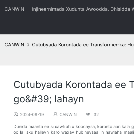
CANWIN — Injineernimada Xudunta Awoodda. Dhisidda W
CANWIN
Cutubyada Korontada ee Transformer-ka: Hu
Cutubyada Korontada ee T
go&#39; lahayn
2024-08-19
CANWIN
32
Dunida maanta ee si xawli ah u kobcaysa, koronto aan kala g
oo la isku halleyn karo waxay hubineysaa in hawlaha maa