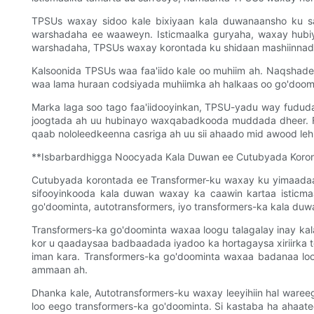
TPSUs waxay sidoo kale bixiyaan kala duwanaansho ku s
warshadaha ee waaweyn. Isticmaalka guryaha, waxay hubi
warshadaha, TPSUs waxay korontada ku shidaan mashiinnada 
Kalsoonida TPSUs waa faa'iido kale oo muhiim ah. Naqshade
waa lama huraan codsiyada muhiimka ah halkaas oo go'doomi
Marka laga soo tago faa'iidooyinkan, TPSU-yadu way fududa
joogtada ah uu hubinayo waxqabadkooda muddada dheer. Fud
qaab nololeedkeenna casriga ah uu sii ahaado mid awood leh 
**Isbarbardhigga Noocyada Kala Duwan ee Cutubyada Koron
Cutubyada korontada ee Transformer-ku waxay ku yimaadaa
sifooyinkooda kala duwan waxay ka caawin kartaa istic
go'doominta, autotransformers, iyo transformers-ka kala duw
Transformers-ka go'doominta waxaa loogu talagalay inay ka
kor u qaadaysaa badbaadada iyadoo ka hortagaysa xiriirka 
iman kara. Transformers-ka go'doominta waxaa badanaa loo
ammaan ah.
Dhanka kale, Autotransformers-ku waxay leeyihiin hal war
loo eego transformers-ka go'doominta. Si kastaba ha ahaat