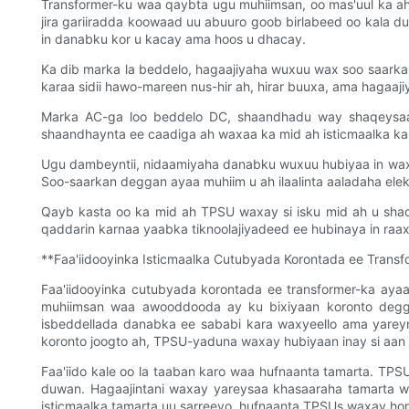
Transformer-ku waa qaybta ugu muhiimsan, oo mas'uul ka a
jira gariiradda koowaad uu abuuro goob birlabeed oo kala 
in danabku kor u kacay ama hoos u dhacay.
Ka dib marka la beddelo, hagaajiyaha wuxuu wax soo saarka
karaa sidii hawo-mareen nus-hir ah, hirar buuxa, ama hagaaji
Marka AC-ga loo beddelo DC, shaandhadu way shaqeysaa.
shaandhaynta ee caadiga ah waxaa ka mid ah isticmaalka kapa
Ugu dambeyntii, nidaamiyaha danabku wuxuu hubiyaa in wax 
Soo-saarkan deggan ayaa muhiim u ah ilaalinta aaladaha el
Qayb kasta oo ka mid ah TPSU waxay si isku mid ah u shaqa
qaddarin karnaa yaabka tiknoolajiyadeed ee hubinaya in raaxa
**Faa'iidooyinka Isticmaalka Cutubyada Korontada ee Transf
Faa'iidooyinka cutubyada korontada ee transformer-ka aya
muhiimsan waa awooddooda ay ku bixiyaan koronto deggan
isbeddellada danabka ee sababi kara waxyeello ama yareyn
koronto joogto ah, TPSU-yaduna waxay hubiyaan inay si aan 
Faa'iido kale oo la taaban karo waa hufnaanta tamarta. TP
duwan. Hagaajintani waxay yareysaa khasaaraha tamarta w
isticmaalka tamarta uu sarreeyo, hufnaanta TPSUs waxay hor