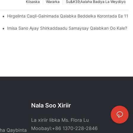
Kiisaska
Wararka
Su&#39;aalaha Badiya La Weydiiyo
h Oo Toos Ah Oo Toos Ah Ayaa Si Guul Leh Loo Soo Raray
Hirgelinta Caqli-Galnimada Qalabka Beddelka Korontada Ee 110
Imisa Sano Ayay Shirkaddaadu Samaysay Qalabkan Oo Kale?
Nala Soo Xiriir
La xiriir Iibka Ms. Flora Lu
Moobayl:+86 1370-228-2846
ha Qaybinta