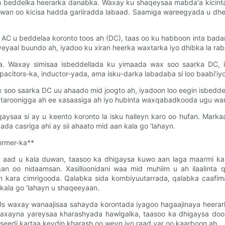
h beddelka heerarka danabka. Waxay ku shaqeysaa mabda'a kicinta
duwan oo kicisa hadda gariiradda labaad. Saamiga wareegyada u d
 AC u beddelaa koronto toos ah (DC), taas oo ku habboon inta bada
yeyaal buundo ah, iyadoo ku xiran heerka waxtarka iyo dhibka la rab
 Waxay simisaa isbeddellada ku yimaada wax soo saarka DC, iy
citors-ka, inductor-yada, ama isku-darka labadaba si loo baabi'iyo 
soo saarka DC uu ahaado mid joogto ah, iyadoon loo eegin isbedde
ektaroonigga ah ee xasaasiga ah iyo hubinta waxqabadkooda ugu w
ysaa si ay u keento koronto la isku halleyn karo oo hufan. Marka
da casriga ahi ay sii ahaato mid aan kala go 'lahayn.
ormer-ka**
a aad u kala duwan, taasoo ka dhigaysa kuwo aan laga maarmi kar
 oo nidaamsan. Xasilloonidani waa mid muhiim u ah ilaalinta 
 kara cimrigooda. Qalabka sida kombiyuutarrada, qalabka caafimaa
kala go 'lahayn u shaqeeyaan.
SUs waxay wanaajisaa sahayda korontada iyagoo hagaajinaya heera
axayna yareysaa kharashyada hawlgalka, taasoo ka dhigaysa doo
seedi kartaa keydin kharash oo weyn iyo raad yar oo kaarboon ah.