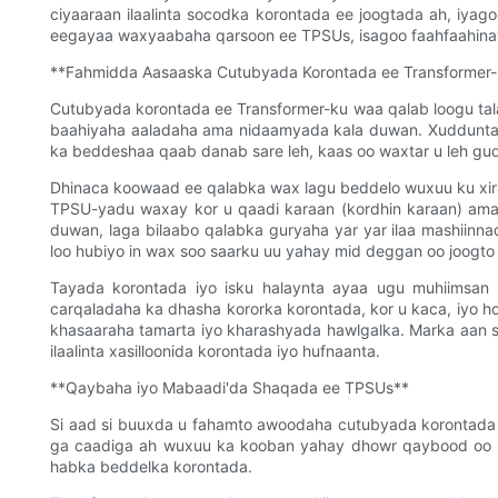
ciyaaraan ilaalinta socodka korontada ee joogtada ah, iyag
eegayaa waxyaabaha qarsoon ee TPSUs, isagoo faahfaahinay
**Fahmidda Aasaaska Cutubyada Korontada ee Transformer-
Cutubyada korontada ee Transformer-ku waa qalab loogu tala
baahiyaha aaladaha ama nidaamyada kala duwan. Xuddunta T
ka beddeshaa qaab danab sare leh, kaas oo waxtar u leh gu
Dhinaca koowaad ee qalabka wax lagu beddelo wuxuu ku xiran
TPSU-yadu waxay kor u qaadi karaan (kordhin karaan) ama
duwan, laga bilaabo qalabka guryaha yar yar ilaa mashiin
loo hubiyo in wax soo saarku uu yahay mid deggan oo joogto 
Tayada korontada iyo isku halaynta ayaa ugu muhiimsan
carqaladaha ka dhasha kororka korontada, kor u kaca, iyo h
khasaaraha tamarta iyo kharashyada hawlgalka. Marka aan s
ilaalinta xasilloonida korontada iyo hufnaanta.
**Qaybaha iyo Mabaadi'da Shaqada ee TPSUs**
Si aad si buuxda u fahamto awoodaha cutubyada korontada
ga caadiga ah wuxuu ka kooban yahay dhowr qaybood oo m
habka beddelka korontada.