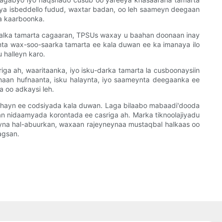
ya isbeddello fudud, waxtar badan, oo leh saameyn deegaan
a kaarboonka.
lalka tamarta cagaaran, TPSUs waxay u baahan doonaan inay
ta wax-soo-saarka tamarta ee kala duwan ee ka imanaya ilo
 halleyn karo.
ga ah, waaritaanka, iyo isku-darka tamarta la cusboonaysiin
aan hufnaanta, isku halaynta, iyo saameynta deegaanka ee
a oo adkaysi leh.
ahayn ee codsiyada kala duwan. Laga bilaabo mabaadi'dooda
n nidaamyada korontada ee casriga ah. Marka tiknoolajiyadu
yna hal-abuurkan, waxaan rajeyneynaa mustaqbal halkaas oo
agsan.