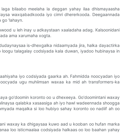
laga bilaabo meelaha la deggan yahay ilaa dhismayaasha
adaysa waxqabadkooda iyo cimri dhererkooda. Deegaannada
 go 'lahayn.
d u leh inay u adkaystaan ​​​​xaaladaha adag. Kalsoonidani
llada ama xarumaha xogta.
dudaynaysaa is-dhexgalka nidaamyada jira, halka dayactirka
loogu talagalay codsiyada kala duwan, iyadoo hubinaysa in
aahiyaha iyo codsiyada gaarka ah. Fahmidda noocyadan iyo
Noocyada ugu muhiimsan waxaa ka mid ah transformers-ka
inaya go'doomin koronto oo u dhexeeya. Go'doomintani waxay
aalinaysa qalabka xasaasiga ah iyo hawl wadeennada shoogga
myada maqalka si loo hubiyo sahay koronto oo nadiif ah oo
ntani waxay ka dhigaysaa kuwo aad u kooban oo hufan marka
anaa loo isticmaalaa codsiyada halkaas oo loo baahan yahay