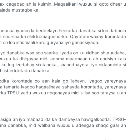
 wax caqabad ah la kulmin. Maqaalkani wuxuu si qoto dheer u
ajada mustaqbalka.
badanaa iyadoo la beddelayo heerarka danabka si loo daboolo
a soo-saarka elektromagnetic-ka. Qaybtani waxay korontada
o loo isticmaali karo guryaha iyo ganacsiyada.
xiyo danabka wax soo saarka. Iyada oo ku xidhan shuruudaha,
 wuxuu ka dhigayaa mid lagama maarmaan u ah codsiyo kala
 lug leedahay sixitaanka, shaandhaynta, iyo nidaaminta si
ah isbeddellada danabka.
dka korontada oo aan kala go 'lahayn, iyagoo yareynaya
nta tamarta iyagoo hagaajinaya sahayda korontada, yareynaya
orka TPSU-yadu wuxuu noqonayaa mid si isa soo taraysa u ah
aasiga ah iyo mabaadi'da ka dambeysa hawlgalkooda. TPSU-
yaha danabka, mid walbana wuxuu u adeegaa shaqo gaar ah