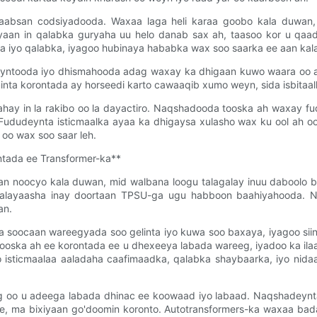
aabsan codsiyadooda. Waxaa laga heli karaa goobo kala duwan, 
yaan in qalabka guryaha uu helo danab sax ah, taasoo kor u qa
iyo qalabka, iyagoo hubinaya hababka wax soo saarka ee aan kala
yntooda iyo dhismahooda adag waxay ka dhigaan kuwo waara oo awoo
nta korontada ay horseedi karto cawaaqib xumo weyn, sida isbitaa
hay in la rakibo oo la dayactiro. Naqshadooda tooska ah waxay fu
udeynta isticmaalka ayaa ka dhigaysa xulasho wax ku ool ah oo 
oo wax soo saar leh.
tada ee Transformer-ka**
n noocyo kala duwan, mid walbana loogu talagalay inuu daboolo b
maalayaasha inay doortaan TPSU-ga ugu habboon baahiyahooda. 
an.
la soocaan wareegyada soo gelinta iyo kuwa soo baxaya, iyagoo si
tooska ah ee korontada ee u dhexeeya labada wareeg, iyadoo ka il
 isticmaalaa aaladaha caafimaadka, qalabka shaybaarka, iyo nidaa
eeg oo u adeega labada dhinac ee koowaad iyo labaad. Naqshadey
ee, ma bixiyaan go'doomin koronto. Autotransformers-ka waxaa bad