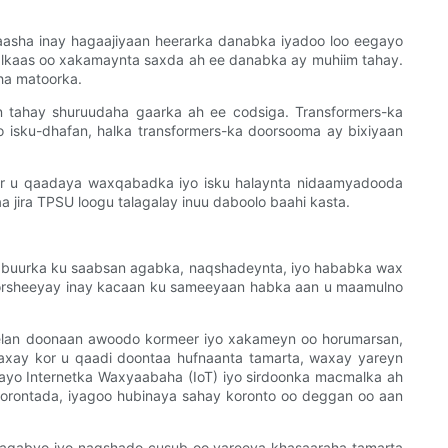
aasha inay hagaajiyaan heerarka danabka iyadoo loo eegayo
halkaas oo xakamaynta saxda ah ee danabka ay muhiim tahay.
ha matoorka.
n tahay shuruudaha gaarka ah ee codsiga. Transformers-ka
 isku-dhafan, halka transformers-ka doorsooma ay bixiyaan
r u qaadaya waxqabadka iyo isku halaynta nidaamyadooda
 jira TPSU loogu talagalay inuu daboolo baahi kasta.
l-abuurka ku saabsan agabka, naqshadeynta, iyo hababka wax
 qorsheeyay inay kacaan ku sameeyaan habka aan u maamulno
eelan doonaan awoodo kormeer iyo xakameyn oo horumarsan,
waxay kor u qaadi doontaa hufnaanta tamarta, waxay yareyn
ayo Internetka Waxyaabaha (IoT) iyo sirdoonka macmalka ah
korontada, iyagoo hubinaya sahay koronto oo deggan oo aan
 agabyo iyo naqshado cusub oo yareeya khasaaraha tamarta