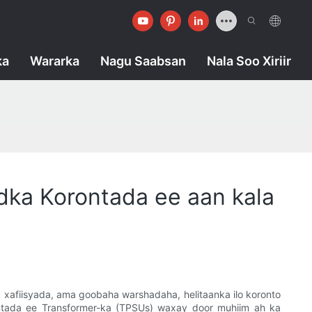
ka
Wararka
Nagu Saabsan
Nala Soo Xiriir
dka Korontada ee aan kala
, xafiisyada, ama goobaha warshadaha, helitaanka ilo koronto
ontada ee Transformer-ka (TPSUs) waxay door muhiim ah ka