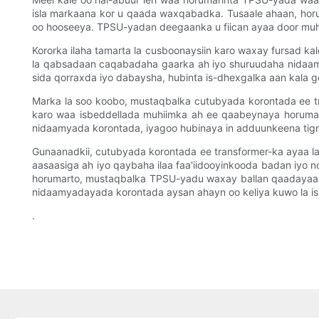
isla markaana kor u qaada waxqabadka. Tusaale ahaan, hor
oo hooseeya. TPSU-yadan deegaanka u fiican ayaa door muhi
Kororka ilaha tamarta la cusboonaysiin karo waxay fursad
la qabsadaan caqabadaha gaarka ah iyo shuruudaha nidaamy
sida qorraxda iyo dabaysha, hubinta is-dhexgalka aan kala go 
Marka la soo koobo, mustaqbalka cutubyada korontada ee tra
karo waa isbeddellada muhiimka ah ee qaabeynaya horumar
nidaamyada korontada, iyagoo hubinaya in adduunkeena tignoo
Gunaanadkii, cutubyada korontada ee transformer-ka ayaa 
aasaasiga ah iyo qaybaha ilaa faa'iidooyinkooda badan iyo
horumarto, mustaqbalka TPSU-yadu waxay ballan qaadayaan 
nidaamyadayada korontada aysan ahayn oo keliya kuwo la isk
.