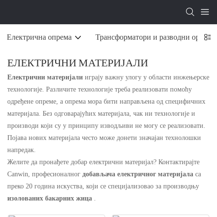
Електрична опрема
Трансформатори и разводни ормари
ЕЛЕКТРИЧНИ МАТЕРИЈАЛИ
Електрични материјали
играју важну улогу у области инжењерске
технологије. Различите технологије треба реализовати помоћу
одређене опреме, а опрема мора бити направљена од специфичних
материјала. Без одговарајућих материјала, чак ни технологије и
производи који су у принципу изводљиви не могу се реализовати.
Појава нових материјала често може донети значајан технолошки
напредак.
Желите да пронађете добар електрични материјал? Контактирајте
Canwin, професионалног
добављача електричног материјала
са
преко 20 година искуства, који се специјализовао за производњу
изолованих бакарних жица
.