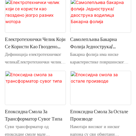
Електротехнички Челик Који
Самолепљива Бакарна
Се Користи Као Гвоздено
Фолија Једнострука/
Језгро Разних Мотора
Двострука Водилица
Дефиниција електротехничког
Бакарна фолија има ниске
Бакарна Фолија
челикаЕлектротехнички челик,
карактеристике површинског
такође познат као силицијумски
кисеоника и може се
челични лим, је важна мека
причврстити на различите
магнетна легура неопходна за
подлоге, као што су метал,
енергетску, електронску и војну
изолациони материјали итд., са
индустрију, као и највећи
широким температурним
производ металних
опсегом. Углавном се користи у
Епоксидна Смола За
Епоксидна Смола За Остале
функционалних материјала, који
електромагнетној заштити и
Трансформатор Сувог Типа
Производе
се углавном користе као
антистатици, проводљива
Суви трансформатор од
Намотаји високог и ниског
гвоздено језгро разних мотора,
бакарна фолија на површини
епоксидне смоле мале
напона су сви обмотани