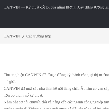
CANWIN — Kỹ thuật cốt lõi của năng lượng. Xây dựng tương lai
CANWIN
Các trường hợp
Thương hiệu CANWIN đã được đăng ký thành công tại thị trường 
thế giới.
CANWIN đã mời các nhà thiết kế nổi tiếng châu Âu làm cố vấn cấp
hơn 50 thông số kỹ thuật.
Nắm bắt cơ hội chuyển đổi và nâng cấp các ngành công nghiệp tru
trường quốc tế. Thông qua các mối quan hệ đối tác cùng có lợi, côn