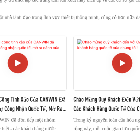
nhà lãnh đạo trong lĩnh vực thiết bị thông minh, củng cố hơn nữa da
 Công Tinh Xảo Của CANWIN Đã
Chào Mừng Quý Khách Đến Vớ
ự Công Nhận Quốc Tế, Mở Ra
Các Khách Hàng Quốc Tế Của C
 Tác.
WIN đã đón tiếp một nhóm
Trong kỷ nguyên toàn cầu hóa ng
 biệt - các khách hàng nước
rộng này, mỗi cuộc giao lưu quốc
chúng tôi thông qua nền tảng
vô vàn cơ hội kinh doanh và tiềm