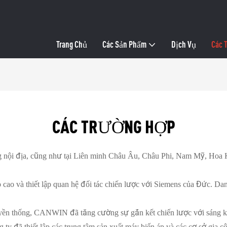
.
Trang Chủ
Các Sản Phẩm
Dịch Vụ
Các 
CÁC TRƯỜNG HỢP
nội địa, cũng như tại Liên minh Châu Âu, Châu Phi, Nam Mỹ, Hoa K
 cao và thiết lập quan hệ đối tác chiến lược với Siemens của Đức. 
yền thống, CANWIN đã tăng cường sự gắn kết chiến lược với sáng kiến
g ty đã thiết lập các trung tâm sản xuất máy biến áp và các cơ sở gia 