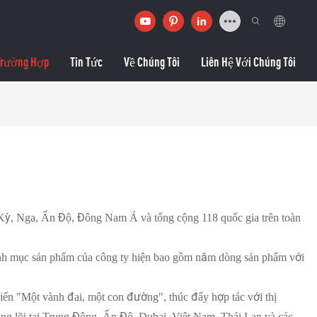
Trường Hợp
Tin Tức
Về Chúng Tôi
Liên Hệ Với Chúng Tôi
ỳ, Nga, Ấn Độ, Đông Nam Á và tổng cộng 118 quốc gia trên toàn
Danh mục sản phẩm của công ty hiện bao gồm năm dòng sản phẩm với
 ​​"Một vành đai, một con đường", thúc đẩy hợp tác với thị
công lõi tại Trung Đông, Ấn Độ, Dubai, Việt Nam, Thái Lan và các