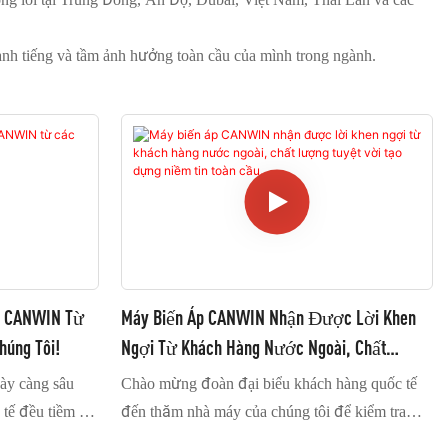
nh tiếng và tầm ảnh hưởng toàn cầu của mình trong ngành.
i CANWIN Từ
Máy Biến Áp CANWIN Nhận Được Lời Khen
húng Tôi!
Ngợi Từ Khách Hàng Nước Ngoài, Chất
Lượng Tuyệt Vời Tạo Dựng Niềm Tin Toàn
ày càng sâu
Chào mừng đoàn đại biểu khách hàng quốc tế
Cầu.
 tế đều tiềm ẩn
đến thăm nhà máy của chúng tôi để kiểm tra
 năng hợp tác.
toàn diện và xác minh sản phẩm máy biến áp