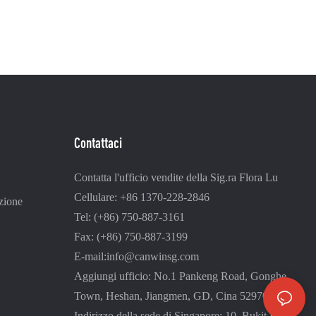
Contattaci
Contatta l'ufficio vendite della Sig.ra Flora Lu
Cellulare: +86 1370-228-2846
zione
Tel: (+86) 750-887-3161
Fax: (+86) 750-887-3199
E-mail:
info@canwinsg.com
Aggiungi ufficio: No.1 Pankeng Road, Gonghe
Town, Heshan,
Jiangmen, GD, Cina 529700
Indirizzo della sede di Singapore: 10, Bukit Batok