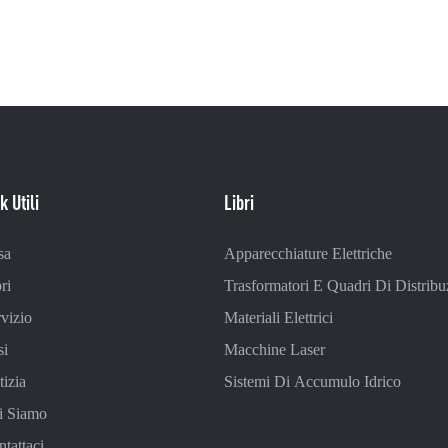
k Utili
Libri
sa
Apparecchiature Elettriche
ri
Trasformatori E Quadri Di Distribu
vizio
Materiali Elettrici
si
Macchine Laser
izia
Sistemi Di Accumulo Idrico
i Siamo
tattaci