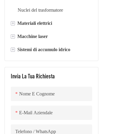
circuito magn
il nucleo trifa
Nuclei del trasformatore
magnetica note
+
Materiali elettrici
eccitazione inf
tratta di un ti
+
Macchine laser
acciaio al silicio
materiali trad
+
Sistemi di accumulo idrico
Resina epossidica
Macchine per la saldatura laser
operativa infe
efficiente. Le 
lamina di rame e alluminio
Macchine per il taglio laser
Sistema di accumulo di energia
di risparmio e
containerizzato
Invia La Tua Richiesta
sono in linea c
conservazione 
Nome E Cognome
E-Mail Aziendale
Telefono / WhatsApp