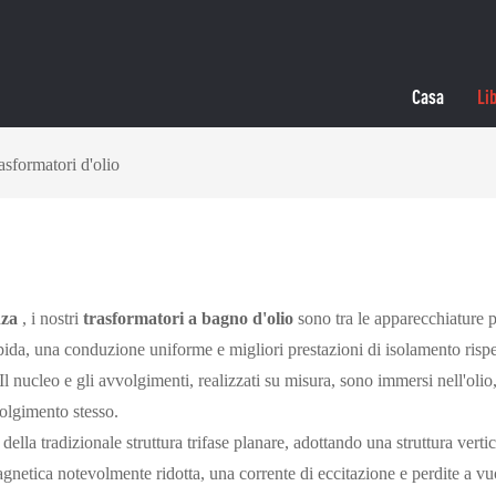
Casa
Lib
asformatori d'olio
nza
, i nostri
trasformatori a bagno d'olio
sono tra le apparecchiature pi
ida, una conduzione uniforme e migliori prestazioni di isolamento rispe
 Il nucleo e gli avvolgimenti, realizzati su misura, sono immersi nell'olio,
volgimento stesso.
ella tradizionale struttura trifase planare, adottando una struttura verti
netica notevolmente ridotta, una corrente di eccitazione e perdite a vuot