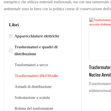
energetico che utilizza materiali tradizionali, ma con una rumorosità o
ambientale sono in linea con la politica cinese di conservazione dell'e
Libri
+
Apparecchiature elettriche
Trasformatori e quadri di
Tagliare lungo le linee
-
distribuzione
Linee di taglio
Trasformatori a secco
Trasformator
Macchine avvolgitrici di fogli
Nucleo Avvol
Trasformatori d&#39;olio
Il trasformato
Armadi di distribuzione
tridimensional
Sottostazione a scatola
tradizionale st
una struttura v
Bobina del trasformatore