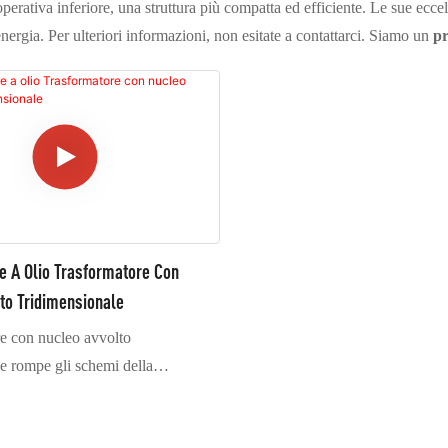
perativa inferiore, una struttura più compatta ed efficiente. Le sue eccel
nergia. Per ulteriori informazioni, non esitate a contattarci. Siamo un
pr
e A Olio Trasformatore Con
to Tridimensionale
re con nucleo avvolto
e rompe gli schemi della
ruttura trifase planare, adottando
erticale simmetrica trifase. Il