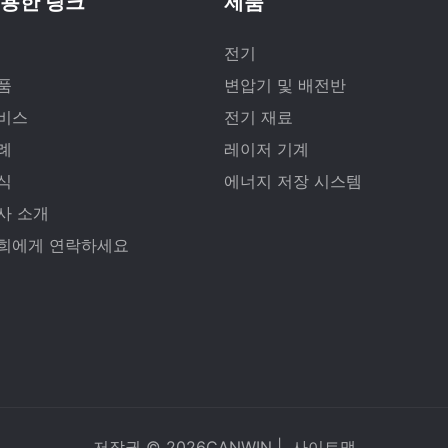
용한 링크
제품
전기
품
변압기 및 배전반
비스
전기 재료
례
레이저 기계
식
에너지 저장 시스템
사 소개
희에게 연락하세요
저작권 © 2026
CANWIN
|
사이트맵