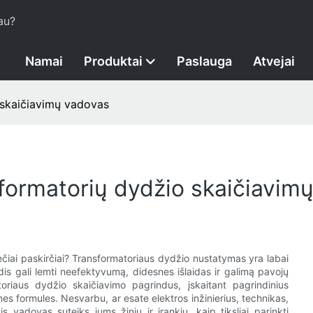
au?
Namai
Produktai
Paslauga
Atvejai
 skaičiavimų vadovas
sformatorių dydžio skaičiavim
rečiai paskirčiai? Transformatoriaus dydžio nustatymas yra labai
s gali lemti neefektyvumą, didesnes išlaidas ir galimą pavojų
riaus dydžio skaičiavimo pagrindus, įskaitant pagrindinius
nes formules. Nesvarbu, ar esate elektros inžinierius, technikas,
s vadovas suteiks jums žinių ir įrankių, kaip tiksliai parinkti