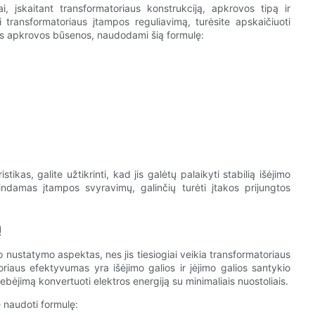
i, įskaitant transformatoriaus konstrukciją, apkrovos tipą ir
transformatoriaus įtampos reguliavimą, turėsite apskaičiuoti
lnos apkrovos būsenos, naudodami šią formulę:
kas, galite užtikrinti, kad jis galėtų palaikyti stabilią išėjimo
damas įtampos svyravimų, galinčių turėti įtakos prijungtos
ą
nustatymo aspektas, nes jis tiesiogiai veikia transformatoriaus
oriaus efektyvumas yra išėjimo galios ir įėjimo galios santykio
gebėjimą konvertuoti elektros energiją su minimaliais nuostoliais.
 naudoti formulę: