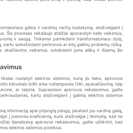
matoriaus galios ir vardinių verčių nustatymą, atsižvelgiant į
s. Šis procesas reikalauja atidžiai apsvarstyti kelis veiksnius,
tyvumą ir saugą. Tinkamai parinkdami transformatoriaus dydį,
imą, kartu sumažindami perkrovos ar kitų galimų problemų riziką.
o skaičiavimo veiksmus, suteikdami jums aiškų ir išsamų šio
lavimus
ksliai nustatyti elektros sistemos, kurią jis tieks, apkrovos
kšto kilovatais (kW) arba voltamperais (VA), apskaičiavimą, taip
ukcinė, ar talpinė. Suprasdami apkrovos reikalavimus, galite
neperkraudamas, kartu atsižvelgiant į galimą elektros sistemos
mą informaciją apie prijungtą įrangą, įskaitant jos vardinę galią,
lgti į įvairovės koeficientą, kuris atsižvelgia į tikimybę, kad ne
iai išanalizavę apkrovos reikalavimus, galite užtikrinti, kad
mos elektros sistemos poreikius.