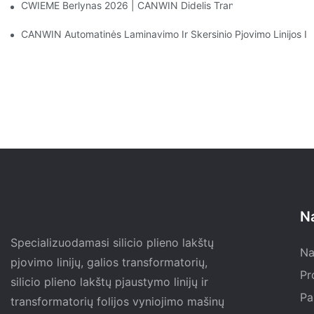
CWIEME Berlynas 2026 | CANWIN Didelis Transformatorių Šerdie
CANWIN Automatinės Laminavimo Ir Skersinio Pjovimo Linijos In
N
Specializuodamasi silicio plieno lakštų
Na
pjovimo linijų, galios transformatorių,
Pr
silicio plieno lakštų pjaustymo linijų ir
Pa
transformatorių folijos vyniojimo mašinų