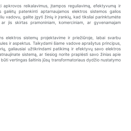
yti apkrovos reikalavimus, įtampos reguliavimą, efektyvumą ir
ius galėtų patenkinti aptarnaujamos elektros sistemos galios
 vadovu, galite įgyti žinių ir įrankių, kad tiksliai parinktumėte
, ar jis skirtas pramoniniam, komerciniam, ar gyvenamajam
ms elektros sistemų projektavime ir priežiūroje, labai svarbu
mules ir aspektus. Taikydami šiame vadove aprašytus principus,
rių, galiausiai užtikrindami patikimą ir efektyvų savo elektros
tnaujinate sistemą, ar tiesiog norite praplėsti savo žinias apie
 būti vertingas šaltinis jūsų transformatoriaus dydžio nustatymo