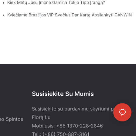
Kiek Metų Jūsų Įmonė Gamina Tokio Tipo Įrangą?
 Ir Atlikti Patikrinimą Vietoje. Tiekėjas Ir Gamintojai | CANWIN
Kviečiame Brazilijos VIP Svečius Dar Kartą Apsilankyti CANWIN Ir
Susisiekite Su Mumis
Susisiekite su pardavimų skyriumi pas
Florą Lu
mo Spintos
Mobilusis: +86 1370-228-2846
Tel.: (+86) 750-887-3161