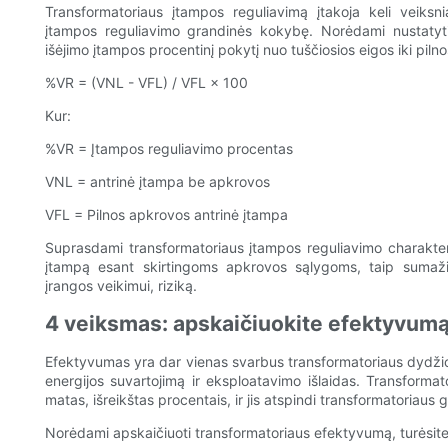
Transformatoriaus įtampos reguliavimą įtakoja keli veiksnia
įtampos reguliavimo grandinės kokybę. Norėdami nustatyti 
išėjimo įtampos procentinį pokytį nuo tuščiosios eigos iki pi
%VR = (VNL - VFL) / VFL × 100
Kur:
%VR = Įtampos reguliavimo procentas
VNL = antrinė įtampa be apkrovos
VFL = Pilnos apkrovos antrinė įtampa
Suprasdami transformatoriaus įtampos reguliavimo charakteristi
įtampą esant skirtingoms apkrovos sąlygoms, taip sumažin
įrangos veikimui, riziką.
4 veiksmas: apskaičiuokite efektyvum
Efektyvumas yra dar vienas svarbus transformatoriaus dydžio 
energijos suvartojimą ir eksploatavimo išlaidas. Transformat
matas, išreikštas procentais, ir jis atspindi transformatoriaus 
Norėdami apskaičiuoti transformatoriaus efektyvumą, turėsite