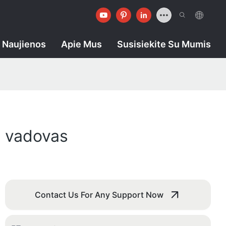
Naujienos
Apie Mus
Susisiekite Su Mumis
ų vadovas
Contact Us For Any Support Now