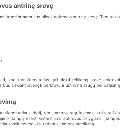
ovos antrinę srovę
oti transformatoriaus pilnos apkrovos antrinę srovę. Tam reikia
A)
inti, kad transformatorius gali tiekti reikiamą srovę apkrovai
rbus siekiant išvengti perkrovų ir užtikrinti saugų bei patikimą
iavimą
transformatoriaus dydį, yra įtampos reguliavimas, kuris reiškia
išėjimo įtampą esant kintančioms apkrovos sąlygoms. Įtampos
oriaus veikimo rodiklis, rodantis įtampos stabilumą.