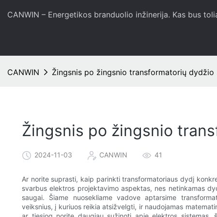
CANWIN – Energetikos branduolio inžinerija. Kas bus toli
CANWIN
Žingsnis po žingsnio transformatorių dydžio
Žingsnis po žingsnio tran
2024-11-03
CANWIN
41
Ar norite suprasti, kaip parinkti transformatoriaus dydį konk
svarbus elektros projektavimo aspektas, nes netinkamas dydi
saugai. Šiame nuosekliame vadove aptarsime transformato
veiksnius, į kuriuos reikia atsižvelgti, ir naudojamas matemati
ar tiesiog norite daugiau sužinoti apie elektros sistemas, ši