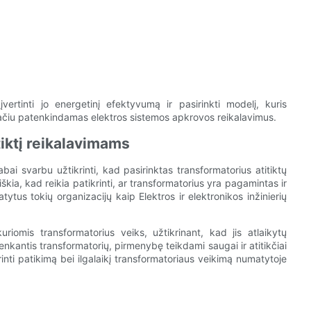
vertinti jo energetinį efektyvumą ir pasirinkti modelį, kuris
 pačiu patenkindamas elektros sistemos apkrovos reikalavimus.
tiktį reikalavimams
ai svarbu užtikrinti, kad pasirinktas transformatorius atitiktų
iškia, kad reikia patikrinti, ar transformatorius yra pagamintas ir
tus tokių organizacijų kaip Elektros ir elektronikos inžinierių
uriomis transformatorius veiks, užtikrinant, kad jis atlaikytų
kantis transformatorių, pirmenybę teikdami saugai ir atitikčiai
rinti patikimą bei ilgalaikį transformatoriaus veikimą numatytoje