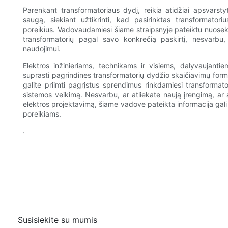
Parenkant transformatoriaus dydį, reikia atidžiai apsvarst
saugą, siekiant užtikrinti, kad pasirinktas transformator
poreikius. Vadovaudamiesi šiame straipsnyje pateiktu nuosekliu
transformatorių pagal savo konkrečią paskirtį, nesvarbu
naudojimui.
Elektros inžinieriams, technikams ir visiems, dalyvaujantie
suprasti pagrindines transformatorių dydžio skaičiavimų for
galite priimti pagrįstus sprendimus rinkdamiesi transformato
sistemos veikimą. Nesvarbu, ar atliekate naują įrengimą, ar a
elektros projektavimą, šiame vadove pateikta informacija gali
poreikiams.
.
Susisiekite su mumis