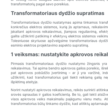
transformatorių pagal savo poreikius.
Transformatoriaus dydžio supratimas
Transformatoriaus dydžio nustatymas apima tinkamos transfor
konkrečius elektros sistemos, kurią jis aptarnaus, reikalavimu
įskaitant apkrovos reikalavimus, įtampos reguliavimą, efek
galite užtikrinti patikimą ir efektyvų elektros sistemos veik
Tolesniuose skyriuose apžvelgsime transformatoriaus dydži
esminio elektros projektavimo aspekto supratimą.
1 veiksmas: nustatykite apkrovos reika
Pirmasis transformatoriaus dydžio nustatymo žingsnis yra ti
reikalavimus. Tai apima bendro apkrovos galios poreikio, išrei
pat apkrovos pobūdžio įvertinimą – ar ji yra varžinė, ind
užtikrinti, kad transformatorius gali tiekti reikiamą galią 
išplėtimą ateityje.
Norint nustatyti apkrovos reikalavimus, reikės surinkti atitinka
srovės sąnaudas ir galios koeficientą. Be to, gali tekti atsižve
visos apkrovos veiks maksimaliu pajėgumu vienu metu. Atidž
transformatorius būtų tinkamo dydžio, kad atitiktų aptarnauja