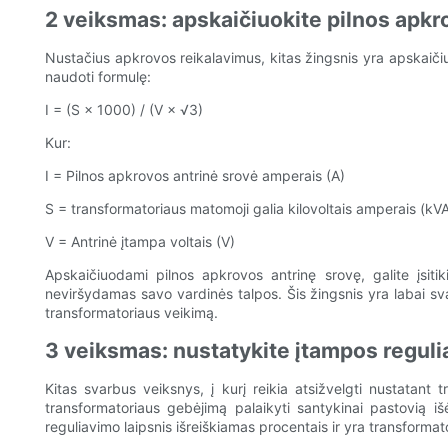
2 veiksmas: apskaičiuokite pilnos apkr
Nustačius apkrovos reikalavimus, kitas žingsnis yra apskaičiu
naudoti formulę:
I = (S × 1000) / (V × √3)
Kur:
I = Pilnos apkrovos antrinė srovė amperais (A)
S = transformatoriaus matomoji galia kilovoltais amperais (kV
V = Antrinė įtampa voltais (V)
Apskaičiuodami pilnos apkrovos antrinę srovę, galite įsitik
neviršydamas savo vardinės talpos. Šis žingsnis yra labai sva
transformatoriaus veikimą.
3 veiksmas: nustatykite įtampos regul
Kitas svarbus veiksnys, į kurį reikia atsižvelgti nustatant 
transformatoriaus gebėjimą palaikyti santykinai pastovią 
reguliavimo laipsnis išreiškiamas procentais ir yra transformat