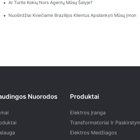
Ar Turite Kokių Nors Agentų Mūsų Šalyje?
s Apdorojimo Centras Šviečia!
ovacijos Ir Galimybės
Nuoširdžiai Kviečiame Brazilijos Klientus Apsilankyti Mūsų Įmonėje
audingos Nuorodos
Produktai
mai
Elektros Įranga
oduktai
Transformatoriai Ir Paskirsty
slauga
Elektros Medžiagos