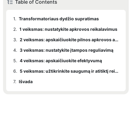
Table of Contents
1.
Transformatoriaus dydžio supratimas
2.
1 veiksmas: nustatykite apkrovos reikalavimus
3.
2 veiksmas: apskaičiuokite pilnos apkrovos antrinę srovę
4.
3 veiksmas: nustatykite įtampos reguliavimą
5.
4 veiksmas: apskaičiuokite efektyvumą
6.
5 veiksmas: užtikrinkite saugumą ir atitiktį reikalavimams
7.
Išvada