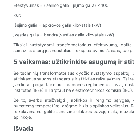
Efektyvumas = (išėjimo galia / įėjimo galia) × 100
Kur:
Išėjimo galia = apkrovos galia kilovatais (kW)
Įvesties galia = bendra įvesties galia kilovatais (kW)
Tiksliai nustatydami transformatoriaus efektyvumą, galite į
sumažins energijos nuostolius ir eksploatavimo išlaidas, tuo
5 veiksmas: užtikrinkite saugumą ir ati
Be techninių transformatoriaus dydžio nustatymo aspektų, lab
atitinkamus saugos standartus ir atitikties reikalavimus. Tai re
įvertintas pagal taikomus pramonės reglamentus, pvz., nustaty
institutas (IEEE) ir Tarptautinė elektrotechnikos komisija (IEC).
Be to, svarbu atsižvelgti į aplinkos ir įrengimo sąlygas, k
numatomą temperatūrą, drėgmę ir kitus aplinkos veiksnius. Ren
reikalavimams, galite sumažinti elektros pavojų riziką ir užtik
aplinkoje.
Išvada