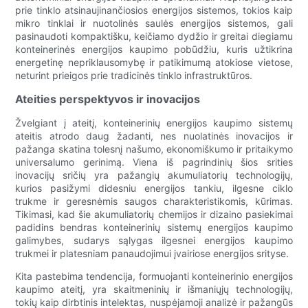
prie tinklo atsinaujinančiosios energijos sistemos, tokios kaip
mikro tinklai ir nuotolinės saulės energijos sistemos, gali
pasinaudoti kompaktišku, keičiamo dydžio ir greitai diegiamu
konteinerinės energijos kaupimo pobūdžiu, kuris užtikrina
energetinę nepriklausomybę ir patikimumą atokiose vietose,
neturint prieigos prie tradicinės tinklo infrastruktūros.
Ateities perspektyvos ir inovacijos
Žvelgiant į ateitį, konteinerinių energijos kaupimo sistemų
ateitis atrodo daug žadanti, nes nuolatinės inovacijos ir
pažanga skatina tolesnį našumo, ekonomiškumo ir pritaikymo
universalumo gerinimą. Viena iš pagrindinių šios srities
inovacijų sričių yra pažangių akumuliatorių technologijų,
kurios pasižymi didesniu energijos tankiu, ilgesne ciklo
trukme ir geresnėmis saugos charakteristikomis, kūrimas.
Tikimasi, kad šie akumuliatorių chemijos ir dizaino pasiekimai
padidins bendras konteinerinių sistemų energijos kaupimo
galimybes, sudarys sąlygas ilgesnei energijos kaupimo
trukmei ir platesniam panaudojimui įvairiose energijos srityse.
Kita pastebima tendencija, formuojanti konteinerinio energijos
kaupimo ateitį, yra skaitmeninių ir išmaniųjų technologijų,
tokių kaip dirbtinis intelektas, nuspėjamoji analizė ir pažangūs