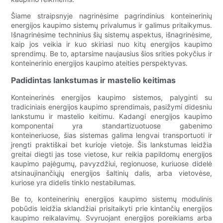
Šiame straipsnyje nagrinėsime pagrindinius konteinerinių
energijos kaupimo sistemų privalumus ir galimus pritaikymus.
Išnagrinėsime techninius šių sistemų aspektus, išnagrinėsime,
kaip jos veikia ir kuo skiriasi nuo kitų energijos kaupimo
sprendimų. Be to, aptarsime naujausius šios srities pokyčius ir
konteinerinio energijos kaupimo ateities perspektyvas.
Padidintas lankstumas ir mastelio keitimas
Konteinerinės energijos kaupimo sistemos, palyginti su
tradiciniais energijos kaupimo sprendimais, pasižymi didesniu
lankstumu ir mastelio keitimu. Kadangi energijos kaupimo
komponentai yra standartizuotuose gabenimo
konteineriuose, šias sistemas galima lengvai transportuoti ir
įrengti praktiškai bet kurioje vietoje. Šis lankstumas leidžia
greitai diegti jas tose vietose, kur reikia papildomų energijos
kaupimo pajėgumų, pavyzdžiui, regionuose, kuriuose didelė
atsinaujinančiųjų energijos šaltinių dalis, arba vietovėse,
kuriose yra didelis tinklo nestabilumas.
Be to, konteinerinių energijos kaupimo sistemų modulinis
pobūdis leidžia sklandžiai prisitaikyti prie kintančių energijos
kaupimo reikalavimų. Svyruojant energijos poreikiams arba