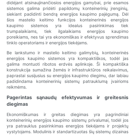
didėjant atsinaujinančiosios energijos gamybai, prie esamos
sistemos galima pridėti papildomų konteinerinių įrenginių,
siekiant padidinti bendrą energijos kaupimo pajėgumą. Dėl
šios mastelio keitimo funkcijos konteinerinės energijos
kaupimo sistemos yra idealus pasirinkimas tiek
trumpalaikiams, tiek ilgalaikiams energijos kaupimo
poreikiams, nes tai yra ekonomiškas ir efektyvus sprendimas
tinklo operatoriams ir energijos tiekėjams.
Be lankstumo ir mastelio keitimo galimybių, konteinerinės
energijos kaupimo sistemos yra kompaktiškos, todėl jas
galima montuoti ribotos erdvės aplinkoje. Ši kompaktiška
konstrukcija sumažina žemės ir infrastruktūros reikalavimus,
paprastai susijusius su energijos kaupimo diegimu, dar labiau
padidindama konteinerinių sistemų patrauklumą įvairioms
reikmėms.
Pagerintas sąnaudų efektyvumas ir greitesnis
diegimas
Ekonomiškumas ir greitas diegimas yra pagrindiniai
konteinerinių energijos kaupimo sistemų privalumai, todėl jos
yra patrauklus pasirinkimas energijos tiekėjams ir projektų
vystytojams. Modulinis ir standartizuotas šių sistemų dizainas