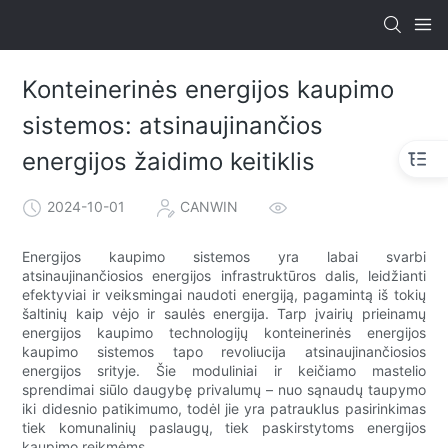
Konteinerinės energijos kaupimo
sistemos: atsinaujinančios
energijos žaidimo keitiklis
2024-10-01
CANWIN
Energijos kaupimo sistemos yra labai svarbi
atsinaujinančiosios energijos infrastruktūros dalis, leidžianti
efektyviai ir veiksmingai naudoti energiją, pagamintą iš tokių
šaltinių kaip vėjo ir saulės energija. Tarp įvairių prieinamų
energijos kaupimo technologijų konteinerinės energijos
kaupimo sistemos tapo revoliucija atsinaujinančiosios
energijos srityje. Šie moduliniai ir keičiamo mastelio
sprendimai siūlo daugybę privalumų – nuo ​​sąnaudų taupymo
iki didesnio patikimumo, todėl jie yra patrauklus pasirinkimas
tiek komunalinių paslaugų, tiek paskirstytoms energijos
kaupimo reikmėms.