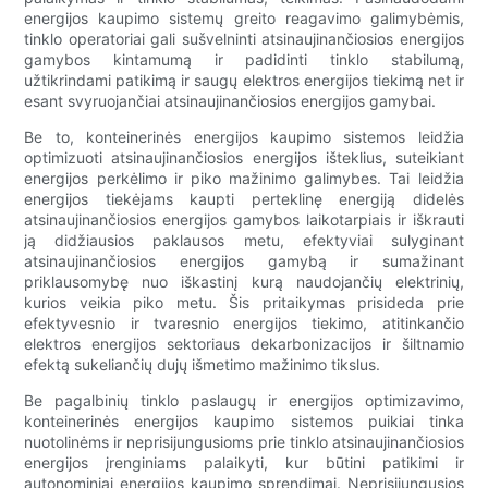
energijos kaupimo sistemų greito reagavimo galimybėmis,
tinklo operatoriai gali sušvelninti atsinaujinančiosios energijos
gamybos kintamumą ir padidinti tinklo stabilumą,
užtikrindami patikimą ir saugų elektros energijos tiekimą net ir
esant svyruojančiai atsinaujinančiosios energijos gamybai.
Be to, konteinerinės energijos kaupimo sistemos leidžia
optimizuoti atsinaujinančiosios energijos išteklius, suteikiant
energijos perkėlimo ir piko mažinimo galimybes. Tai leidžia
energijos tiekėjams kaupti perteklinę energiją didelės
atsinaujinančiosios energijos gamybos laikotarpiais ir iškrauti
ją didžiausios paklausos metu, efektyviai sulyginant
atsinaujinančiosios energijos gamybą ir sumažinant
priklausomybę nuo iškastinį kurą naudojančių elektrinių,
kurios veikia piko metu. Šis pritaikymas prisideda prie
efektyvesnio ir tvaresnio energijos tiekimo, atitinkančio
elektros energijos sektoriaus dekarbonizacijos ir šiltnamio
efektą sukeliančių dujų išmetimo mažinimo tikslus.
Be pagalbinių tinklo paslaugų ir energijos optimizavimo,
konteinerinės energijos kaupimo sistemos puikiai tinka
nuotolinėms ir neprisijungusioms prie tinklo atsinaujinančiosios
energijos įrenginiams palaikyti, kur būtini patikimi ir
autonominiai energijos kaupimo sprendimai. Neprisijungusios