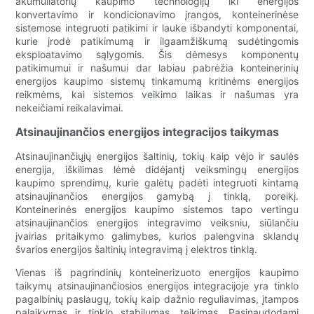
akumuliatorių kaupimo technologijų iki energijos
konvertavimo ir kondicionavimo įrangos, konteinerinėse
sistemose integruoti patikimi ir lauke išbandyti komponentai,
kurie įrodė patikimumą ir ilgaamžiškumą sudėtingomis
eksploatavimo sąlygomis. Šis dėmesys komponentų
patikimumui ir našumui dar labiau pabrėžia konteinerinių
energijos kaupimo sistemų tinkamumą kritinėms energijos
reikmėms, kai sistemos veikimo laikas ir našumas yra
nekeičiami reikalavimai.
Atsinaujinančios energijos integracijos taikymas
Atsinaujinančiųjų energijos šaltinių, tokių kaip vėjo ir saulės
energija, iškilimas lėmė didėjantį veiksmingų energijos
kaupimo sprendimų, kurie galėtų padėti integruoti kintamą
atsinaujinančios energijos gamybą į tinklą, poreikį.
Konteinerinės energijos kaupimo sistemos tapo vertingu
atsinaujinančios energijos integravimo veiksniu, siūlančiu
įvairias pritaikymo galimybes, kurios palengvina sklandų
švarios energijos šaltinių integravimą į elektros tinklą.
Vienas iš pagrindinių konteinerizuoto energijos kaupimo
taikymų atsinaujinančiosios energijos integracijoje yra tinklo
pagalbinių paslaugų, tokių kaip dažnio reguliavimas, įtampos
palaikymas ir tinklo stabilumas, teikimas. Pasinaudodami