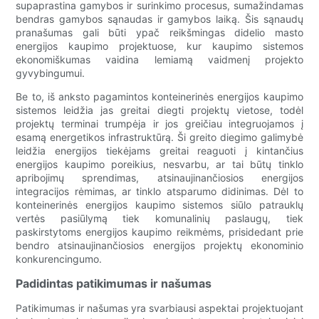
supaprastina gamybos ir surinkimo procesus, sumažindamas
bendras gamybos sąnaudas ir gamybos laiką. Šis sąnaudų
pranašumas gali būti ypač reikšmingas didelio masto
energijos kaupimo projektuose, kur kaupimo sistemos
ekonomiškumas vaidina lemiamą vaidmenį projekto
gyvybingumui.
Be to, iš anksto pagamintos konteinerinės energijos kaupimo
sistemos leidžia jas greitai diegti projektų vietose, todėl
projektų terminai trumpėja ir jos greičiau integruojamos į
esamą energetikos infrastruktūrą. Ši greito diegimo galimybė
leidžia energijos tiekėjams greitai reaguoti į kintančius
energijos kaupimo poreikius, nesvarbu, ar tai būtų tinklo
apribojimų sprendimas, atsinaujinančiosios energijos
integracijos rėmimas, ar tinklo atsparumo didinimas. Dėl to
konteinerinės energijos kaupimo sistemos siūlo patrauklų
vertės pasiūlymą tiek komunalinių paslaugų, tiek
paskirstytoms energijos kaupimo reikmėms, prisidedant prie
bendro atsinaujinančiosios energijos projektų ekonominio
konkurencingumo.
Padidintas patikimumas ir našumas
Patikimumas ir našumas yra svarbiausi aspektai projektuojant