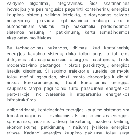
valdymo algoritmai, integravimas. Šios skaitmeninės
inovacijos yra pasirengusios pagerinti konteinerinių energijos
kaupimo sistemų veikimo intelektą, sudarydamos sąlygas
nuspėjamajai priežiūrai, optimizavimui realiuoju laiku ir
autonominiam veikimui, taip maksimaliai padidindamos
sistemos našumą ir patikimumą, kartu sumažindamos
eksploatavimo išlaidas.
Be technologinės pažangos, tikimasi, kad konteinerinių
energijos kaupimo sistemų rinka toliau augs, o tai lems
didėjantis atsinaujinančiosios energijos naudojimas, tinklo
modernizavimo pastangos ir platus paskirstytųjų energijos
išteklių diegimas. Ši augimo trajektorija suteikia galimybių
toliau mažinti sąnaudas, siekti masto ekonomijos ir didinti
rinkos konkurencingumą, todėl konteinerinis energijos
kaupimas tampa pagrindiniu turtu pasaulinėje energetikos
pertvarkoje link tvaresnės ir atsparesnės energetikos
infrastruktūros.
Apibendrinant, konteinerinės energijos kaupimo sistemos yra
transformuojantis ir revoliucinis atsinaujinančiosios energijos
sprendimas, siūlantis didesnį lankstumą, mastelio keitimą,
ekonomiškumą, patikimumą ir našumą įvairiose energijos
srityse. Kadangi energijos kaupimo paklausa toliau auga