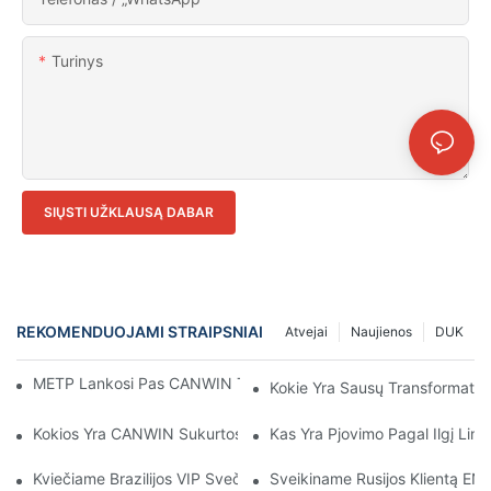
Turinys
SIŲSTI UŽKLAUSĄ DABAR
REKOMENDUOJAMI STRAIPSNIAI
Atvejai
Naujienos
DUK
METP Lankosi Pas CANWIN Tiekėją Ir Gamintojus | CANWIN
Kokie Yra Sausų Transformatori
Kokios Yra CANWIN Sukurtos CAH (23) -300/400/600DV Serijos 
Kas Yra Pjovimo Pagal Ilgį Linij
Kviečiame Brazilijos VIP Svečius Dar Kartą Apsilankyti CANWIN Ir
Sveikiname Rusijos Klientą E