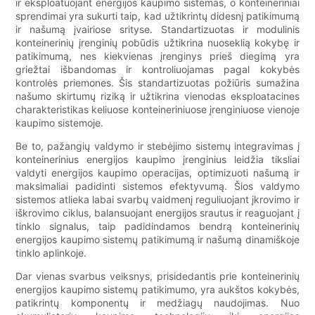
ir eksploatuojant energijos kaupimo sistemas, o konteineriniai
sprendimai yra sukurti taip, kad užtikrintų didesnį patikimumą
ir našumą įvairiose srityse. Standartizuotas ir modulinis
konteinerinių įrenginių pobūdis užtikrina nuoseklią kokybę ir
patikimumą, nes kiekvienas įrenginys prieš diegimą yra
griežtai išbandomas ir kontroliuojamas pagal kokybės
kontrolės priemones. Šis standartizuotas požiūris sumažina
našumo skirtumų riziką ir užtikrina vienodas eksploatacines
charakteristikas keliuose konteineriniuose įrenginiuose vienoje
kaupimo sistemoje.
Be to, pažangių valdymo ir stebėjimo sistemų integravimas į
konteinerinius energijos kaupimo įrenginius leidžia tiksliai
valdyti energijos kaupimo operacijas, optimizuoti našumą ir
maksimaliai padidinti sistemos efektyvumą. Šios valdymo
sistemos atlieka labai svarbų vaidmenį reguliuojant įkrovimo ir
iškrovimo ciklus, balansuojant energijos srautus ir reaguojant į
tinklo signalus, taip padidindamos bendrą konteinerinių
energijos kaupimo sistemų patikimumą ir našumą dinamiškoje
tinklo aplinkoje.
Dar vienas svarbus veiksnys, prisidedantis prie konteinerinių
energijos kaupimo sistemų patikimumo, yra aukštos kokybės,
patikrintų komponentų ir medžiagų naudojimas. Nuo