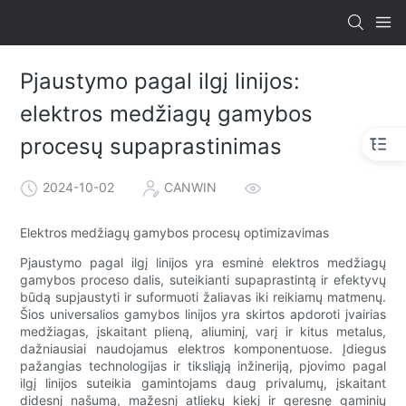
Pjaustymo pagal ilgį linijos:
elektros medžiagų gamybos
procesų supaprastinimas
2024-10-02
CANWIN
Elektros medžiagų gamybos procesų optimizavimas
Pjaustymo pagal ilgį linijos yra esminė elektros medžiagų
gamybos proceso dalis, suteikianti supaprastintą ir efektyvų
būdą supjaustyti ir suformuoti žaliavas iki reikiamų matmenų.
Šios universalios gamybos linijos yra skirtos apdoroti įvairias
medžiagas, įskaitant plieną, aliuminį, varį ir kitus metalus,
dažniausiai naudojamus elektros komponentuose. Įdiegus
pažangias technologijas ir tiksliąją inžineriją, pjovimo pagal
ilgį linijos suteikia gamintojams daug privalumų, įskaitant
didesnį našumą, mažesnį atliekų kiekį ir geresnę gaminių