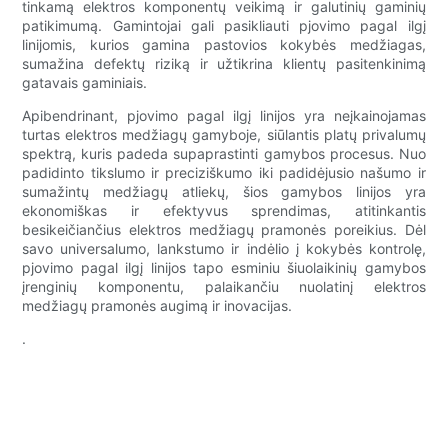
tinkamą elektros komponentų veikimą ir galutinių gaminių
patikimumą. Gamintojai gali pasikliauti pjovimo pagal ilgį
linijomis, kurios gamina pastovios kokybės medžiagas,
sumažina defektų riziką ir užtikrina klientų pasitenkinimą
gatavais gaminiais.
Apibendrinant, pjovimo pagal ilgį linijos yra neįkainojamas
turtas elektros medžiagų gamyboje, siūlantis platų privalumų
spektrą, kuris padeda supaprastinti gamybos procesus. Nuo
padidinto tikslumo ir preciziškumo iki padidėjusio našumo ir
sumažintų medžiagų atliekų, šios gamybos linijos yra
ekonomiškas ir efektyvus sprendimas, atitinkantis
besikeičiančius elektros medžiagų pramonės poreikius. Dėl
savo universalumo, lankstumo ir indėlio į kokybės kontrolę,
pjovimo pagal ilgį linijos tapo esminiu šiuolaikinių gamybos
įrenginių komponentu, palaikančiu nuolatinį elektros
medžiagų pramonės augimą ir inovacijas.
.