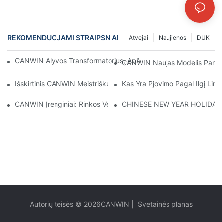
REKOMENDUOJAMI STRAIPSNIAI
Atvejai
Naujienos
DUK
CANWIN Alyvos Transformatorius, Apšviečiantis Ateitį Ir Užtikr
CANWIN Naujas Modelis Parduod
Išskirtinis CANWIN Meistriškumas Pelnė Tarptautinį Pripažinimą 
Kas Yra Pjovimo Pagal Ilgį Linij
CANWIN Įrenginiai: Rinkos Vertė Ir Strateginė Vizija Tiksliai Nus
CHINESE NEW YEAR HOLIDAY
Autorių teisės © 2026
CANWIN
|
Svetainės planas