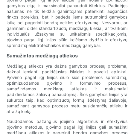
gamybos eigą ir maksimaliai panaudoti išteklius. Padidėjęs
našumas ne tik leidžia gamintojams patenkinti augančios
rinkos poreikius, bet ir padeda jiems sutrumpinti gamybos
laiką bei pagerinti bendrą veiklos efektyvumą. Nesvarbu, ar
gaminami dideli standartizuotų medžiagų kiekiai, ar tvarkomi
individualūs užsakymai su unikaliomis specifikacijomis,
pjovimo pagal ilgį linijos siūlo keičiamo dydžio ir efektyvų
sprendimą elektrotechnikos medžiagų gamybai.
Sumažintos medžiagų atliekos
Medžiagų atliekos yra dažna gamybos procesų problema,
dažnai lemianti padidėjusias išlaidas ir poveikį aplinkai.
Pjovimo pagal ilgį linijos siūlo šios problemos sprendimą,
optimizuodamos pjovimo ir formavimo procesus,
sumažindamos medžiagų atliekas ir maksimaliai
padidindamos žaliavų panaudojimą. Šios gamybos linijos yra
sukurtos taip, kad optimizuotų formų išdėstymą žaliavoje,
sumažinant gamybos proceso metu susidarančių atliekų ir
atraižų kiekį.
Naudodamos pažangius įdėjimo algoritmus ir efektyvius
pjovimo metodus, pjovimo pagal ilgį linijos gali sumažinti
medžiagų atliekas ir pagerinti bendrą gamybos proceso