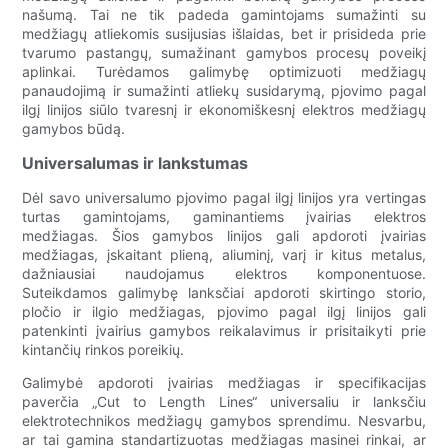
našumą. Tai ne tik padeda gamintojams sumažinti su
medžiagų atliekomis susijusias išlaidas, bet ir prisideda prie
tvarumo pastangų, sumažinant gamybos procesų poveikį
aplinkai. Turėdamos galimybę optimizuoti medžiagų
panaudojimą ir sumažinti atliekų susidarymą, pjovimo pagal
ilgį linijos siūlo tvaresnį ir ekonomiškesnį elektros medžiagų
gamybos būdą.
Universalumas ir lankstumas
Dėl savo universalumo pjovimo pagal ilgį linijos yra vertingas
turtas gamintojams, gaminantiems įvairias elektros
medžiagas. Šios gamybos linijos gali apdoroti įvairias
medžiagas, įskaitant plieną, aliuminį, varį ir kitus metalus,
dažniausiai naudojamus elektros komponentuose.
Suteikdamos galimybę lanksčiai apdoroti skirtingo storio,
pločio ir ilgio medžiagas, pjovimo pagal ilgį linijos gali
patenkinti įvairius gamybos reikalavimus ir prisitaikyti prie
kintančių rinkos poreikių.
Galimybė apdoroti įvairias medžiagas ir specifikacijas
paverčia „Cut to Length Lines“ universaliu ir lanksčiu
elektrotechnikos medžiagų gamybos sprendimu. Nesvarbu,
ar tai gamina standartizuotas medžiagas masinei rinkai, ar