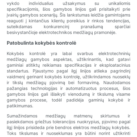
vykdo individualius užsakymus su unikaliomis
specifikacijomis, šios gamybos linijos gali prisitaikyti prie
įvairių gamybos scenarijų. Šis lankstumas leidžia gamintojams
reaguoti į kintančius klientų poreikius ir rinkos tendencijas,
suteikdamas konkurencinį pranašumą sparčiai
besivystančioje elektrotechnikos medžiagų pramonėje.
Patobulinta kokybės kontrolė
Kokybės kontrolė yra labai svarbus elektrotechninių
medžiagų gamybos aspektas, užtikrinantis, kad gatavi
gaminiai atitiktų reikiamas specifikacijas ir eksploatacinius
standartus. Pjaustymo pagal ilgį linijos atlieka pagrindinį
vaidmenį gerinant kokybės kontrolę, užtikrindamos nuoseklų
ir tikslų medžiagų pjovimą bei formavimą. Naudodamos
pažangias technologijas ir automatizuotus procesus, šios
gamybos linijos gali išlaikyti vienodumą ir tikslumą visame
gamybos procese, todėl padidėja gaminių kokybė ir
patikimumas.
Sumažindamos medžiagų matmenų skirtumus ir
pasiekdamos griežtus tolerancijos nuokrypius, pjovimo pagal
ilgį linijos prisideda prie bendros elektros medžiagų kokybės.
Toks tikslumas ir nuoseklumas yra būtini norint užtikrinti