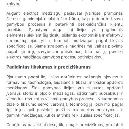
kokybę.
Augant elektros medžiagų paklausai įvairiose pramonės
šakose, gamintojai nuolat ieško būdų, kaip patobulinti savo
gamybos procesus ir patenkinti besikeičiančius klientų
poreikius. Pjaustymo pagal ilgį linijos yra pagrindinis
elementas siekiant šių tikslų, siūlantis ekonomišką ir efektyvų
sprendimą pjaustyti ir formuoti medžiagas pagal tikslias
specifikacijas. Šiame straipsnyje nagrinėsime įvairias pjovimo
pagal ilgį linijų savybes ir privalumus, taip pat jų poveikį
elektros medžiagų gamybos procesų optimizavimui.
Padidintas tikslumas ir preciziškumas
Pjaustymo pagal ilgį linijos aprūpintos pažangia pjovimo ir
formavimo technologija, leidžiančia tiksliai ir tiksliai apdoroti
medžiagas. Šios gamybos linijos yra sukurtos apdoroti
įvairaus storio ir pločio medžiagas, užtikrinant nuoseklius ir
vienodus rezultatus visame gamybos procese. Naudodamos
didelio tikslumo servo varomąją technologiją, pjovimo pagal
ilgį linijos gali pasiekti griežtus tolerancijos nuokrypius ir
gaminti medžiagas, kurios atitinka reikliausias specifikacijas.
Gebėjimas pasiekti didesnį tikslumą ir preciziškumą yra labai