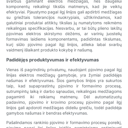
svarbus gaminant elektros medžiagas, nes daugeliui
komponentų reikalingi tikslūs matmenys, kad jie veiktų
efektyviai. Pjaustymo pagal ilgį linijos gali apdirbti medžiagas
su griežtais tolerancijos nuokrypiais, užtikrindamos, kad
galutiniai produktai atitiktų tikslias jų numatytoms reikmėms
reikalingas specifikacijas. Nesvarbu, ar tai būtų plieno lakštų
pjovimas elektros skirstymo dėžėms, ar varinių juostelių
formavimas laidiems komponentams, padidintas tikslumas,
kurį siūlo pjovimo pagal ilgį linijos, atlieka labai svarbų
vaidmenį išlaikant produkto kokybę ir našumą.
Padidėjęs produktyvumas ir efektyvumas
Vienas iš pagrindinių privalumų, naudojant pjovimo pagal ilgį
linijas elektros medžiagų gamyboje, yra žymiai padidėjęs
našumas ir efektyvumas. Šios gamybos linijos yra sukurtos
taip, kad supaprastintų pjovimo ir formavimo procesą,
sutrumpintų laiką ir darbo sąnaudas, reikalingas medžiagoms
pagaminti iki reikiamų matmenų. Dėl automatizuotų
padavimo, pjovimo ir krovimo procesų pjovimo pagal ilgį
linijos gali apdoroti medžiagas dideliu greičiu, todėl padidėja
gamybos našumas ir bendras efektyvumas.
Pašalindamos rankinio pjovimo ir formavimo procesų poreikį,
pjovimo pagal ilgį linijos leidžia gamintojams optimizuoti