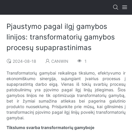
Pjaustymo pagal ilgį gamybos
linijos: transformatorių gamybos
procesų supaprastinimas
2024-08-18
CANWIN
1
Transformatorių gamybai reikalinga tikslumo, efektyvumo ir
ekonomiškumo sinergija, sujungiant įvairius procesus į
supaprastintą darbo eigą. Vienas iš tokių svarbių procesų
patobulinimų yra pjovimo pagal ilgį linijų įdiegimas. Šios
gamybos linijos ne tik optimizuoja transformatorių gamybą,
bet ir žymiai sumažina atliekas bei pagerina galutinio
produkto nuoseklumą. Prisijunkite prie mūsų, kai gilinsimės į
transformacinį pjovimo pagal ilgį linijų poveikį transformatorių
gamybai.
Tikslumo svarba transformatorių gamyboje