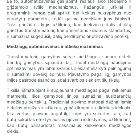
Be to, automatizavimas gali apimti realaus laiko stebėjimo ir
grįžtamojo ryšio mechanizmus. Pažangūs jutikliai ir
programinė įranga gali aptikti bet kokius nukrypimus nuo
nurodytų parametrų, todėl galima nedelsiant juos ištaisyti.
Toks priežiūros lygis užtikrina, kad kiekviena dalis atitiktų
griežtus transformatorių komponentams keliamus standartus,
ir sumažina sugedusių dalių perdirbimo ar utilizavimo poreikį.
Medžiagų optimizavimas ir atliekų mažinimas
Transformatorių gamybos srityje medžiagos sudaro didelę
bendrų gamybos sąnaudų dalį. Todėl medžiagų naudojimo
optimizavimas yra labai svarbus siekiant išlaikyti pelningumą
ir sumažinti poveikį aplinkai. Pjaustymo pagal ilgį gamybos
linijos pasirodė esančios labai svarbios siekiant šių tikslų.
Tiksliai išmatuojant ir supjaunant medžiagas pagal reikiamus
matmenis, šios gamybos linijos sumažina susidarančių
medžiagų perteklių. Tradiciniai pjovimo metodai dažnai lemia
didelius atraižas ir atliekas, ypač dirbant su dideliais kiekiais.
Kita vertus, pjovimo pagal ilgį linijos yra sukurtos taip, kad
būtų sukurtas efektyviausias pjovimo išdėstymas, užtikrinant,
kad būtų panaudotas maksimalus kiekvienos medžiagos
kiekis.