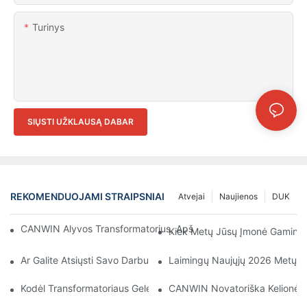
Turinys
SIŲSTI UŽKLAUSĄ DABAR
REKOMENDUOJAMI STRAIPSNIAI
Atvejai
Naujienos
DUK
CANWIN Alyvos Transformatorius, Apšviečiantis Ateitį Ir Užtikr
Kiek Metų Jūsų Įmonė Gamina 
Ar Galite Atsiųsti Savo Darbuotojus, Kad Jie Mums Sumontuotų 
Laimingų Naujųjų 2026 Metų!
Kodėl Transformatoriaus Geležinė Šerdis Turėtų Būti Įžeminta?
CANWIN Novatoriška Kelionė CWI