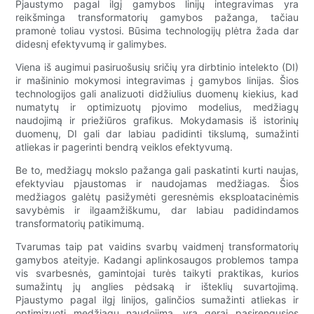
Pjaustymo pagal ilgį gamybos linijų integravimas yra
reikšminga transformatorių gamybos pažanga, tačiau
pramonė toliau vystosi. Būsima technologijų plėtra žada dar
didesnį efektyvumą ir galimybes.
Viena iš augimui pasiruošusių sričių yra dirbtinio intelekto (DI)
ir mašininio mokymosi integravimas į gamybos linijas. Šios
technologijos gali analizuoti didžiulius duomenų kiekius, kad
numatytų ir optimizuotų pjovimo modelius, medžiagų
naudojimą ir priežiūros grafikus. Mokydamasis iš istorinių
duomenų, DI gali dar labiau padidinti tikslumą, sumažinti
atliekas ir pagerinti bendrą veiklos efektyvumą.
Be to, medžiagų mokslo pažanga gali paskatinti kurti naujas,
efektyviau pjaustomas ir naudojamas medžiagas. Šios
medžiagos galėtų pasižymėti geresnėmis eksploatacinėmis
savybėmis ir ilgaamžiškumu, dar labiau padidindamos
transformatorių patikimumą.
Tvarumas taip pat vaidins svarbų vaidmenį transformatorių
gamybos ateityje. Kadangi aplinkosaugos problemos tampa
vis svarbesnės, gamintojai turės taikyti praktikas, kurios
sumažintų jų anglies pėdsaką ir išteklių suvartojimą.
Pjaustymo pagal ilgį linijos, galinčios sumažinti atliekas ir
optimizuoti medžiagų naudojimą, yra gerai pasirengusios