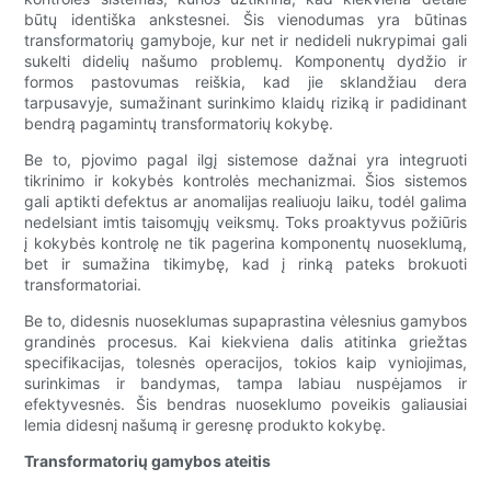
būtų identiška ankstesnei. Šis vienodumas yra būtinas
transformatorių gamyboje, kur net ir nedideli nukrypimai gali
sukelti didelių našumo problemų. Komponentų dydžio ir
formos pastovumas reiškia, kad jie sklandžiau dera
tarpusavyje, sumažinant surinkimo klaidų riziką ir padidinant
bendrą pagamintų transformatorių kokybę.
Be to, pjovimo pagal ilgį sistemose dažnai yra integruoti
tikrinimo ir kokybės kontrolės mechanizmai. Šios sistemos
gali aptikti defektus ar anomalijas realiuoju laiku, todėl galima
nedelsiant imtis taisomųjų veiksmų. Toks proaktyvus požiūris
į kokybės kontrolę ne tik pagerina komponentų nuoseklumą,
bet ir sumažina tikimybę, kad į rinką pateks brokuoti
transformatoriai.
Be to, didesnis nuoseklumas supaprastina vėlesnius gamybos
grandinės procesus. Kai kiekviena dalis atitinka griežtas
specifikacijas, tolesnės operacijos, tokios kaip vyniojimas,
surinkimas ir bandymas, tampa labiau nuspėjamos ir
efektyvesnės. Šis bendras nuoseklumo poveikis galiausiai
lemia didesnį našumą ir geresnę produkto kokybę.
Transformatorių gamybos ateitis