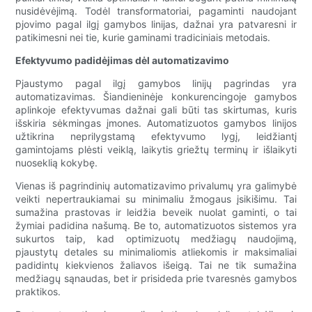
nusidėvėjimą. Todėl transformatoriai, pagaminti naudojant
pjovimo pagal ilgį gamybos linijas, dažnai yra patvaresni ir
patikimesni nei tie, kurie gaminami tradiciniais metodais.
Efektyvumo padidėjimas dėl automatizavimo
Pjaustymo pagal ilgį gamybos linijų pagrindas yra
automatizavimas. Šiandieninėje konkurencingoje gamybos
aplinkoje efektyvumas dažnai gali būti tas skirtumas, kuris
išskiria sėkmingas įmones. Automatizuotos gamybos linijos
užtikrina neprilygstamą efektyvumo lygį, leidžiantį
gamintojams plėsti veiklą, laikytis griežtų terminų ir išlaikyti
nuoseklią kokybę.
Vienas iš pagrindinių automatizavimo privalumų yra galimybė
veikti nepertraukiamai su minimaliu žmogaus įsikišimu. Tai
sumažina prastovas ir leidžia beveik nuolat gaminti, o tai
žymiai padidina našumą. Be to, automatizuotos sistemos yra
sukurtos taip, kad optimizuotų medžiagų naudojimą,
pjaustytų detales su minimaliomis atliekomis ir maksimaliai
padidintų kiekvienos žaliavos išeigą. Tai ne tik sumažina
medžiagų sąnaudas, bet ir prisideda prie tvaresnės gamybos
praktikos.