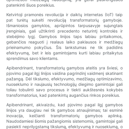
patenkinti šiuos poreikius.
Ketvirtoji pramonės revoliucija ir daiktų internetas (IoT) taip
pat turėtų sukelti revoliuciją transformatorių gamyboje.
Išmaniosios gamyklos, aprūpintos tarpusavyje sujungtais
įrenginiais, gali užtikrinti precedento neturintį kontrolės ir
stebėjimo lygį. Gamybos linijos taps labiau pritaikomos,
gebančios reaguoti į realaus laiko paklausos ir medžiagų
prieinamumo pokyčius. Šis lankstumas ne tik padidins
efektyvumą, bet ir leis gamintojams kurti labiau pritaikytus
sprendimus savo klientams.
Apibendrinant, transformatorių gamybos ateitis yra šviesi, o
pjovimo pagal ilgį linijos vaidina pagrindinį vaidmenį skatinant
pažangą. Dėl tikslumo, efektyvumo, medžiagų optimizavimo,
nuoseklumo ir naujausių technologijų diegimo gamintojai gali
toliau tobulinti savo procesus ir tiekti aukštesnės kokybės
transformatorius, kad patenkintų augančius rinkos poreikius.
Apibendrinant, akivaizdu, kad pjovimo pagal ilgį gamybos
linijos yra daugiau nei tik gamybos atnaujinimas; tai esminė
inovacija, keičianti transformatorių gamybos aplinką.
Naudodamiesi šiomis pažangiomis sistemomis, gamintojai gali
pasiekti neprilygstamą tikslumą, efektyvumą ir nuoseklumą, o