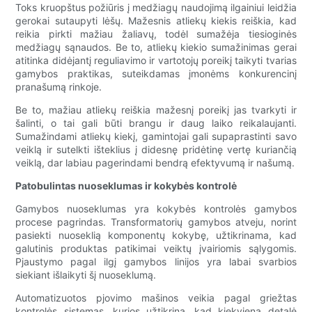
Toks kruopštus požiūris į medžiagų naudojimą ilgainiui leidžia
gerokai sutaupyti lėšų. Mažesnis atliekų kiekis reiškia, kad
reikia pirkti mažiau žaliavų, todėl sumažėja tiesioginės
medžiagų sąnaudos. Be to, atliekų kiekio sumažinimas gerai
atitinka didėjantį reguliavimo ir vartotojų poreikį taikyti tvarias
gamybos praktikas, suteikdamas įmonėms konkurencinį
pranašumą rinkoje.
Be to, mažiau atliekų reiškia mažesnį poreikį jas tvarkyti ir
šalinti, o tai gali būti brangu ir daug laiko reikalaujanti.
Sumažindami atliekų kiekį, gamintojai gali supaprastinti savo
veiklą ir sutelkti išteklius į didesnę pridėtinę vertę kuriančią
veiklą, dar labiau pagerindami bendrą efektyvumą ir našumą.
Patobulintas nuoseklumas ir kokybės kontrolė
Gamybos nuoseklumas yra kokybės kontrolės gamybos
procese pagrindas. Transformatorių gamybos atveju, norint
pasiekti nuoseklią komponentų kokybę, užtikrinama, kad
galutinis produktas patikimai veiktų įvairiomis sąlygomis.
Pjaustymo pagal ilgį gamybos linijos yra labai svarbios
siekiant išlaikyti šį nuoseklumą.
Automatizuotos pjovimo mašinos veikia pagal griežtas
kontrolės sistemas, kurios užtikrina, kad kiekviena detalė