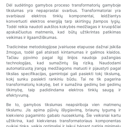
Dėl sudėtingo gamybos proceso transformatorių gamyboje
tikslumas yra nepaprastai svarbus. Transformatoriai yra
svarbiausi elektros tinklų komponentai, leidžiantys
konvertuoti elektros energiją tarp skirtingų įtampos lygių.
Todėl reikia naudoti aukštos kokybės medžiagas ir kruopščiai
apskaičiuotus matmenis, kad būtų užtikrintas patikimas
veikimas ir ilgaamžiškumas.
Tradicinėse metodologijose įvairiuose etapuose dažnai įsikiša
žmogus, todėl gali atsirasti kintamumas ir galimos klaidos.
Tačiau pjovimo pagal ilgį linijos naudoja pažangias
technologijas, kad sumažintų šią riziką. Naudodami
automatizuotą įrangą medžiagoms matuoti ir pjaustyti pagal
tikslias specifikacijas, gamintojai gali pasiekti tokį tikslumą,
kokį sunku pasiekti rankiniu būdu. Tai ne tik pagerina
transformatorių kokybę, bet ir sumažina gedimų bei gedimų
tikimybę, taip padidindama elektros tinklų saugą ir
efektyvumą.
Be to, gamybos tikslumas neapsiriboja vien matmenų
tikslumu. Jis apima pjūvių išlygiavimą, briaunų lygumą ir
kiekvieno pagaminto gabalo nuoseklumą. Šie veiksniai kartu
užtikrina, kad kiekvienas transformatoriaus komponentas
puikiai tinka, veikia optimaliai ir laikui bėgant patiria minimalų