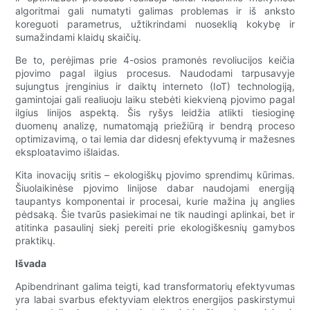
algoritmai gali numatyti galimas problemas ir iš anksto
koreguoti parametrus, užtikrindami nuoseklią kokybę ir
sumažindami klaidų skaičių.
Be to, perėjimas prie 4-osios pramonės revoliucijos keičia
pjovimo pagal ilgius procesus. Naudodami tarpusavyje
sujungtus įrenginius ir daiktų interneto (IoT) technologiją,
gamintojai gali realiuoju laiku stebėti kiekvieną pjovimo pagal
ilgius linijos aspektą. Šis ryšys leidžia atlikti tiesioginę
duomenų analizę, numatomąją priežiūrą ir bendrą proceso
optimizavimą, o tai lemia dar didesnį efektyvumą ir mažesnes
eksploatavimo išlaidas.
Kita inovacijų sritis – ekologiškų pjovimo sprendimų kūrimas.
Šiuolaikinėse pjovimo linijose dabar naudojami energiją
taupantys komponentai ir procesai, kurie mažina jų anglies
pėdsaką. Šie tvarūs pasiekimai ne tik naudingi aplinkai, bet ir
atitinka pasaulinį siekį pereiti prie ekologiškesnių gamybos
praktikų.
Išvada
Apibendrinant galima teigti, kad transformatorių efektyvumas
yra labai svarbus efektyviam elektros energijos paskirstymui