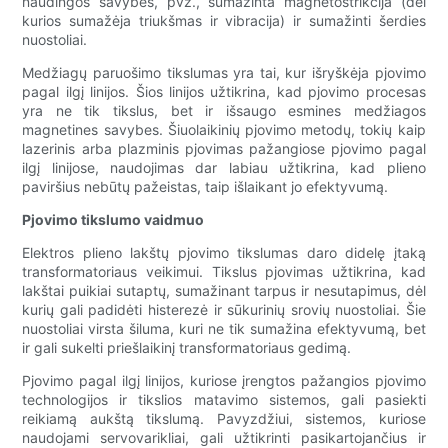
naudingos savybės, pvz., sumažinta magnetostrikcija (dėl
kurios sumažėja triukšmas ir vibracija) ir sumažinti šerdies
nuostoliai.
Medžiagų paruošimo tikslumas yra tai, kur išryškėja pjovimo
pagal ilgį linijos. Šios linijos užtikrina, kad pjovimo procesas
yra ne tik tikslus, bet ir išsaugo esmines medžiagos
magnetines savybes. Šiuolaikinių pjovimo metodų, tokių kaip
lazerinis arba plazminis pjovimas pažangiose pjovimo pagal
ilgį linijose, naudojimas dar labiau užtikrina, kad plieno
paviršius nebūtų pažeistas, taip išlaikant jo efektyvumą.
Pjovimo tikslumo vaidmuo
Elektros plieno lakštų pjovimo tikslumas daro didelę įtaką
transformatoriaus veikimui. Tikslus pjovimas užtikrina, kad
lakštai puikiai sutaptų, sumažinant tarpus ir nesutapimus, dėl
kurių gali padidėti histerezė ir sūkurinių srovių nuostoliai. Šie
nuostoliai virsta šiluma, kuri ne tik sumažina efektyvumą, bet
ir gali sukelti priešlaikinį transformatoriaus gedimą.
Pjovimo pagal ilgį linijos, kuriose įrengtos pažangios pjovimo
technologijos ir tikslios matavimo sistemos, gali pasiekti
reikiamą aukštą tikslumą. Pavyzdžiui, sistemos, kuriose
naudojami servovarikliai, gali užtikrinti pasikartojančius ir