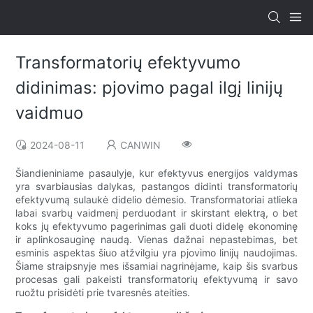
Transformatorių efektyvumo
didinimas: pjovimo pagal ilgį linijų
vaidmuo
2024-08-11
CANWIN
Šiandieniniame pasaulyje, kur efektyvus energijos valdymas
yra svarbiausias dalykas, pastangos didinti transformatorių
efektyvumą sulaukė didelio dėmesio. Transformatoriai atlieka
labai svarbų vaidmenį perduodant ir skirstant elektrą, o bet
koks jų efektyvumo pagerinimas gali duoti didelę ekonominę
ir aplinkosauginę naudą. Vienas dažnai nepastebimas, bet
esminis aspektas šiuo atžvilgiu yra pjovimo linijų naudojimas.
Šiame straipsnyje mes išsamiai nagrinėjame, kaip šis svarbus
procesas gali pakeisti transformatorių efektyvumą ir savo
ruožtu prisidėti prie tvaresnės ateities.