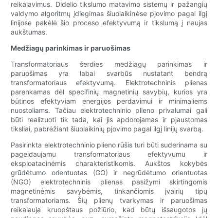
reikalavimus. Didelio tikslumo matavimo sistemų ir pažangių
valdymo algoritmų įdiegimas šiuolaikinėse pjovimo pagal ilgį
linijose pakėlė šio proceso efektyvumą ir tikslumą į naujas
aukštumas.
Medžiagų parinkimas ir paruošimas
Transformatoriaus šerdies medžiagų parinkimas ir
paruošimas yra labai svarbūs nustatant bendrą
transformatoriaus efektyvumą. Elektrotechninis plienas
parenkamas dėl specifinių magnetinių savybių, kurios yra
būtinos efektyviam energijos perdavimui ir minimaliems
nuostoliams. Tačiau elektrotechninio plieno privalumai gali
būti realizuoti tik tada, kai jis apdorojamas ir pjaustomas
tiksliai, pabrėžiant šiuolaikinių pjovimo pagal ilgį linijų svarbą.
Pasirinkta elektrotechninio plieno rūšis turi būti suderinama su
pageidaujamu transformatoriaus efektyvumu ir
eksploatacinėmis charakteristikomis. Aukštos kokybės
grūdėtumo orientuotas (GO) ir negrūdėtumo orientuotas
(NGO) elektrotechninis plienas pasižymi skirtingomis
magnetinėmis savybėmis, tinkančiomis įvairių tipų
transformatoriams. Šių plienų tvarkymas ir paruošimas
reikalauja kruopštaus požiūrio, kad būtų išsaugotos jų