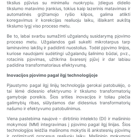
tikslius pjūvius su minimaliu nuokrypiu. Įdiegus didelio
tikslumo matavimo įrankius, tokius kaip lazerinis matavimas ir
automatinės grįžtamojo ryšio kilpos, galima atlikti
koregavimus ir korekcijas realiuoju laiku, išlaikant aukštą
tikslumo lygį viso proceso metu.
Be to, labai svarbu sumažinti užgalandų susidarymą pjovimo
proceso metu. Užgalandos gali sukelti mikrotarpus tarp
laminavimo lakštų ir padidinti nuostolius. Todėl pjovimo linijos,
kuriose naudojami sudėtingi užgalandų šalinimo būdai, pvz.,
rotacinis pjovimas, užtikrina švaresnį pjūvį ir dar labiau
padidina transformatoriaus efektyvumą.
Inovacijos pjovimo pagal ilgį technologijoje
Pjaustymo pagal ilgį linijų technologija gerokai patobulėjo, o
tai lėmė didesnio efektyvumo ir tikslumo transformatorių
gamyboje poreikis. Šios srities inovacijos ir toliau plečia
galimybių ribas, siūlydamos dar didesnius transformatorių
našumo ir efektyvumo patobulinimus.
Viena pastebima naujovė – dirbtinio intelekto (DI) ir mašininio
mokymosi (MM) integravimas į pjovimo pagal ilgį linijas. Šios
technologijos leidžia mašinoms mokytis iš ankstesnių pjovimų
ir optimizuoti procesus realiuoju laiku. Mašininio mokymosi