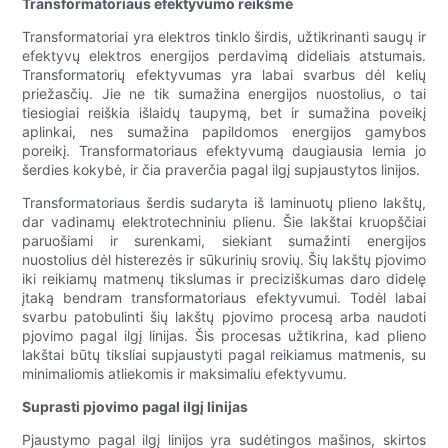
Transformatoriaus efektyvumo reikšmė
Transformatoriai yra elektros tinklo širdis, užtikrinanti saugų ir
efektyvų elektros energijos perdavimą dideliais atstumais.
Transformatorių efektyvumas yra labai svarbus dėl kelių
priežasčių. Jie ne tik sumažina energijos nuostolius, o tai
tiesiogiai reiškia išlaidų taupymą, bet ir sumažina poveikį
aplinkai, nes sumažina papildomos energijos gamybos
poreikį. Transformatoriaus efektyvumą daugiausia lemia jo
šerdies kokybė, ir čia praverčia pagal ilgį supjaustytos linijos.
Transformatoriaus šerdis sudaryta iš laminuotų plieno lakštų,
dar vadinamų elektrotechniniu plienu. Šie lakštai kruopščiai
paruošiami ir surenkami, siekiant sumažinti energijos
nuostolius dėl histerezės ir sūkurinių srovių. Šių lakštų pjovimo
iki reikiamų matmenų tikslumas ir preciziškumas daro didelę
įtaką bendram transformatoriaus efektyvumui. Todėl labai
svarbu patobulinti šių lakštų pjovimo procesą arba naudoti
pjovimo pagal ilgį linijas. Šis procesas užtikrina, kad plieno
lakštai būtų tiksliai supjaustyti pagal reikiamus matmenis, su
minimaliomis atliekomis ir maksimaliu efektyvumu.
Suprasti pjovimo pagal ilgį linijas
Pjaustymo pagal ilgį linijos yra sudėtingos mašinos, skirtos