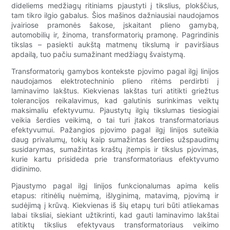
dideliems medžiagų ritiniams pjaustyti į tikslius, plokščius,
tam tikro ilgio gabalus. Šios mašinos dažniausiai naudojamos
įvairiose pramonės šakose, įskaitant plieno gamybą,
automobilių ir, žinoma, transformatorių pramonę. Pagrindinis
tikslas – pasiekti aukštą matmenų tikslumą ir paviršiaus
apdailą, tuo pačiu sumažinant medžiagų švaistymą.
Transformatorių gamybos kontekste pjovimo pagal ilgį linijos
naudojamos elektrotechninio plieno ritėms perdirbti į
laminavimo lakštus. Kiekvienas lakštas turi atitikti griežtus
tolerancijos reikalavimus, kad galutinis surinkimas veiktų
maksimaliu efektyvumu. Pjaustytų ilgių tikslumas tiesiogiai
veikia šerdies veikimą, o tai turi įtakos transformatoriaus
efektyvumui. Pažangios pjovimo pagal ilgį linijos suteikia
daug privalumų, tokių kaip sumažintas šerdies užspaudimų
susidarymas, sumažintas kraštų įtempis ir tikslus pjovimas,
kurie kartu prisideda prie transformatoriaus efektyvumo
didinimo.
Pjaustymo pagal ilgį linijos funkcionalumas apima kelis
etapus: ritinėlių nuėmimą, išlyginimą, matavimą, pjovimą ir
sudėjimą į krūvą. Kiekvienas iš šių etapų turi būti atliekamas
labai tiksliai, siekiant užtikrinti, kad gauti laminavimo lakštai
atitiktų tikslius efektyvaus transformatoriaus veikimo