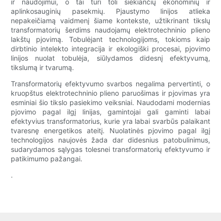
ir naudojimui, o tai turi toli siekiančių ekonominių ir
aplinkosauginių pasekmių. Pjaustymo linijos atlieka
nepakeičiamą vaidmenį šiame kontekste, užtikrinant tikslų
transformatorių šerdims naudojamų elektrotechninio plieno
lakštų pjovimą. Tobulėjant technologijoms, tokioms kaip
dirbtinio intelekto integracija ir ekologiški procesai, pjovimo
linijos nuolat tobulėja, siūlydamos didesnį efektyvumą,
tikslumą ir tvarumą.
Transformatorių efektyvumo svarbos negalima pervertinti, o
kruopštus elektrotechninio plieno paruošimas ir pjovimas yra
esminiai šio tikslo pasiekimo veiksniai. Naudodami modernias
pjovimo pagal ilgį linijas, gamintojai gali gaminti labai
efektyvius transformatorius, kurie yra labai svarbūs palaikant
tvaresnę energetikos ateitį. Nuolatinės pjovimo pagal ilgį
technologijos naujovės žada dar didesnius patobulinimus,
sudarydamos sąlygas tolesnei transformatorių efektyvumo ir
patikimumo pažangai.
.