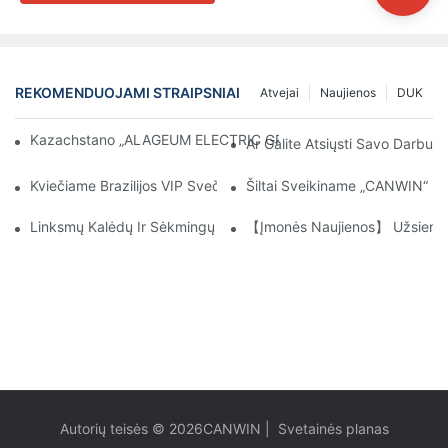
REKOMENDUOJAMI STRAIPSNIAI
Atvejai
Naujienos
DUK
Kazachstano „ALAGEUM ELECTRIC GROUP“ Lankėsi Mūsų Įmon
Ar Galite Atsiųsti Savo Darbu
Kviečiame Brazilijos VIP Svečius Dar Kartą Apsilankyti CANWIN Ir
Šiltai Sveikiname „CANWIN“ Iš 
Linksmų Kalėdų Ir Sėkmingų Naujųjų Metų!
【Įmonės Naujienos】 Užsienio K
Autorių teisės © 2026
CANWIN
|
Svetainės planas