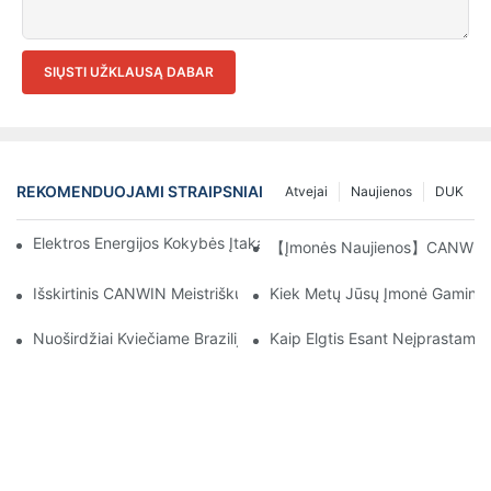
SIŲSTI UŽKLAUSĄ DABAR
REKOMENDUOJAMI STRAIPSNIAI
Atvejai
Naujienos
DUK
Elektros Energijos Kokybės Įtaka Transformatorių Įrangos Veikim
【Įmonės Naujienos】CANWIN Dvie
Išskirtinis CANWIN Meistriškumas Pelnė Tarptautinį Pripažinimą 
Kiek Metų Jūsų Įmonė Gamina 
Nuoširdžiai Kviečiame Brazilijos Klientus Apsilankyti Mūsų Įmonėje
Kaip Elgtis Esant Neįprastam T