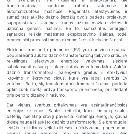
transformatoriai naudojami robotų sistemose ir
automatizuotose mašinose. Pagerintas efektyvumas ir
sumažintas aukšto dažnio šerdžių dydis padeda projektuoti
supaprastintas sistemas, kurios užima mažiau vietos ir
užtikrina geresnį našumą. Be to, sumažintos energijos
sąnaudos reiškia mažesnes eksploatavimo išlaidas, todėl
pramoniniai procesai tampa ekonomiškesni ir ekologiškesni.
Elektrinės transporto priemonės (EV) yra dar viena sparčiai
populiarėjanti aukšto dažnio transformatorių taikymo sritis. EV
reikalingas efektyvus energijos valdymas, siekiant
subalansuoti našumą ir akumuliatoriaus veikimo laiką. Aukšto
dažnio transformatoriai palengvina greitus ir efektyvius
įkrovimo ir iškrovimo ciklus, kurie yra labai svarbūs EV
veikimui. Be to, šių transformatorių kompaktiškumas padeda
optimizuoti ribotą erdvę transporto priemonėse, prisidedant
prie bendro dizaino ir našumo.
Dar vienas svarbus pritaikymas yra atsinaujinančiosios
energijos sistemos. Saulės keitikliai, kurie kintamą saulės
baterijų nuolatinę srovę paverčia kintamąja energija, gauna
didelę naudą iš aukšto dažnio transformatorių. Šie branduoliai
leidžia keitikliams veikti didesniu efektyvumu, pagerindami
bendrą saulės energijos įrenginių energijos išeigą. Vėjo