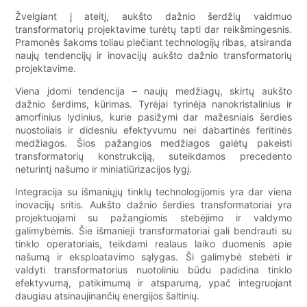
Žvelgiant į ateitį, aukšto dažnio šerdžių vaidmuo
transformatorių projektavime turėtų tapti dar reikšmingesnis.
Pramonės šakoms toliau plečiant technologijų ribas, atsiranda
naujų tendencijų ir inovacijų aukšto dažnio transformatorių
projektavime.
Viena įdomi tendencija – naujų medžiagų, skirtų aukšto
dažnio šerdims, kūrimas. Tyrėjai tyrinėja nanokristalinius ir
amorfinius lydinius, kurie pasižymi dar mažesniais šerdies
nuostoliais ir didesniu efektyvumu nei dabartinės feritinės
medžiagos. Šios pažangios medžiagos galėtų pakeisti
transformatorių konstrukciją, suteikdamos precedento
neturintį našumo ir miniatiūrizacijos lygį.
Integracija su išmaniųjų tinklų technologijomis yra dar viena
inovacijų sritis. Aukšto dažnio šerdies transformatoriai yra
projektuojami su pažangiomis stebėjimo ir valdymo
galimybėmis. Šie išmanieji transformatoriai gali bendrauti su
tinklo operatoriais, teikdami realaus laiko duomenis apie
našumą ir eksploatavimo sąlygas. Ši galimybė stebėti ir
valdyti transformatorius nuotoliniu būdu padidina tinklo
efektyvumą, patikimumą ir atsparumą, ypač integruojant
daugiau atsinaujinančių energijos šaltinių.