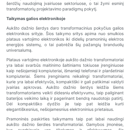
šerdžių naudojimą įvairiuose sektoriuose, o tai žymi esminį
transformatorių projektavimo paradigmų pokytį.
Taikymas galios elektronikoje
Aukšto dažnio šerdys daro transformacinius pokyčius galios
elektronikos srityje. Šios taikymo sritys apima nuo smulkios
plataus vartojimo elektronikos iki didelių pramoninių elektros
energijos sistemų, o tai pabrėžia šių pažangių branduolių
universalumą.
Plataus vartojimo elektronikoje aukšto dažnio transformatoriai
yra labai svarbūs maitinimo šaltiniams tokiuose įrenginiuose
kaip nešiojamieji kompiuteriai, išmanieji telefonai ir planšetiniai
kompiuteriai. Šiems įrenginiams reikalingi transformatoriai,
kurie yra labai efektyvūs, kompaktiški ir gali patikimai valdyti
įvairias apkrovas. Aukšto dažnio šerdys leidžia šiems
transformatoriams veikti didesniu efektyvumu, taip pailginant
baterijos veikimo laiką ir pagerinant bendrą naudotojo patirtį.
Dėl kompaktiško dydžio jie taip pat leidžia kurti
elegantiškesnius, nešiojamesnius elektroninius prietaisus.
Pramoninės paskirties taikymams taip pat labai naudingi
aukšto dažnio šerdies transformatoriai. Gamybos įmonėse,
kur svarbiausia yra tikslumas ir efektyvumas, šie