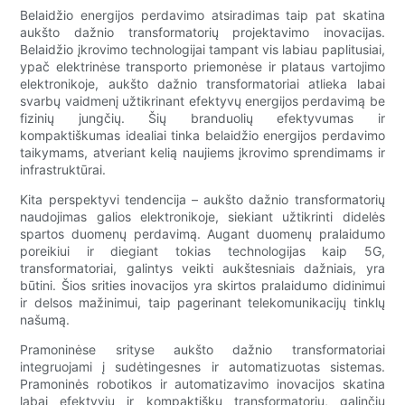
Belaidžio energijos perdavimo atsiradimas taip pat skatina
aukšto dažnio transformatorių projektavimo inovacijas.
Belaidžio įkrovimo technologijai tampant vis labiau paplitusiai,
ypač elektrinėse transporto priemonėse ir plataus vartojimo
elektronikoje, aukšto dažnio transformatoriai atlieka labai
svarbų vaidmenį užtikrinant efektyvų energijos perdavimą be
fizinių jungčių. Šių branduolių efektyvumas ir
kompaktiškumas idealiai tinka belaidžio energijos perdavimo
taikymams, atveriant kelią naujiems įkrovimo sprendimams ir
infrastruktūrai.
Kita perspektyvi tendencija – aukšto dažnio transformatorių
naudojimas galios elektronikoje, siekiant užtikrinti didelės
spartos duomenų perdavimą. Augant duomenų pralaidumo
poreikiui ir diegiant tokias technologijas kaip 5G,
transformatoriai, galintys veikti aukštesniais dažniais, yra
būtini. Šios srities inovacijos yra skirtos pralaidumo didinimui
ir delsos mažinimui, taip pagerinant telekomunikacijų tinklų
našumą.
Pramoninėse srityse aukšto dažnio transformatoriai
integruojami į sudėtingesnes ir automatizuotas sistemas.
Pramoninės robotikos ir automatizavimo inovacijos skatina
labai efektyvių ir kompaktiškų transformatorių, galinčių