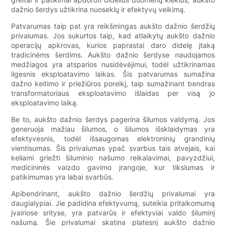
dažnio šerdys užtikrina nuoseklų ir efektyvų veikimą.
Patvarumas taip pat yra reikšmingas aukšto dažnio šerdžių
privalumas. Jos sukurtos taip, kad atlaikytų aukšto dažnio
operacijų apkrovas, kurios paprastai daro didelę įtaką
tradicinėms šerdims. Aukšto dažnio šerdyse naudojamos
medžiagos yra atsparios nusidėvėjimui, todėl užtikrinamas
ilgesnis eksploatavimo laikas. Šis patvarumas sumažina
dažno keitimo ir priežiūros poreikį, taip sumažinant bendras
transformatoriaus eksploatavimo išlaidas per visą jo
eksploatavimo laiką.
Be to, aukšto dažnio šerdys pagerina šilumos valdymą. Jos
generuoja mažiau šilumos, o šilumos išsklaidymas yra
efektyvesnis, todėl išsaugomas elektroninių grandinių
vientisumas. Šis privalumas ypač svarbus tais atvejais, kai
keliami griežti šiluminio našumo reikalavimai, pavyzdžiui,
medicininės vaizdo gavimo įrangoje, kur tikslumas ir
patikimumas yra labai svarbūs.
Apibendrinant, aukšto dažnio šerdžių privalumai yra
daugialypiai. Jie padidina efektyvumą, suteikia pritaikomumą
įvairiose srityse, yra patvarūs ir efektyviai valdo šiluminį
našumą. Šie privalumai skatina platesnį aukšto dažnio