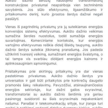
Aukšto dažnio šerdžių naudojimo transformatorių
konstrukcijose privalumai neapsiriboja vien techninėmis
savybėmis. Jos siūlo efektyvumo, ilgaamžiškumo ir
pritaikomumo derinį, kurio įprastos šerdys dažnai negali
pasiūlyti.
Vienas iš pagrindinių privalumų yra jų suteikiamas energijos
konversijos sistemų efektyvumas. Aukšto dažnio veikimas
sumažina šerdies nuostolius, todėl sumažėja energijos
suvartojimas. Komerciniame kontekste, kur energijos
vartojimo efektyvumas reiškia didelį išlaidų taupymą, aukšto
dažnio šerdys suteikia įtikinamą pranašumą. Jos padeda
užtikrinti tvaresnį veikimą, sumažinant energijos švaistymą, o
tai tampa vis svarbiau didėjant energijos kainoms ir
aplinkosauginiam sąmoningumui.
Prisitaikymas prie skirtingų pritaikymų yra dar vienas
pastebimas privalumas. Aukšto dažnio šerdys yra
universalios ir gali būti pritaikytos prie konkrečių daugelio
pramonės šakų reikalavimų. Pavyzdžiui, atsinaujinančiosios
energijos sektoriuje, kur dažni galios svyravimai,
transformatoriai su aukšto dažnio šerdimis yra geriau
pasirengę susidoroti su šiais svyravimais nepakenkiant
našumui. Panašiai ir telekomunikacijų srityje, kur įranga turi
greitai ir patikimai apdoroti didelius duomenų kiekius, aukšto