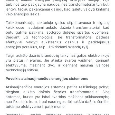
turbinos taip pat gauna naudos, nes transformatoriai turi būti
lengvi, tačiau pakankamai galingi, kad galėtų valdyti kintamą
vėjo energijos išeigą.
Telekomunikacijų sektoriuje galios stiprintuvuose ir signalų
keitikliuose naudojami aukšto dažnio transformatoriai, kad
būtų galima patikimai apdoroti didelės spartos duomenis.
Diegiant 5G technologiją, šie transformatoriai padeda
efektyviai valdyti aukštesnius dažnius ir padidėjusius
energijos poreikius, taip užtikrindami sklandų ryšį.
Taigi, aukšto dažnio branduolių taikymas galios elektronikoje
yra platus ir įvairus. Jie atlieka svarbų vaidmenį gerinant
efektyvumą, mažinant dydį ir gerinant našumą įvairiose
technologijų srityse.
Poveikis atsinaujinančios energijos sistemoms
Atsinaujinančios energijos sistemos patiria reikšmingą pokytį
diegiant aukšto dažnio šerdies transformatorius. Šios
sistemos, kurios yra labai svarbios mažinant priklausomybę
nuo iškastinio kuro, labai naudingos dėl aukšto dažnio šerdies
teikiamo efektyvumo ir patikimumo.
Pavyzdžiui, saulės energijos sistemose inverteriuose