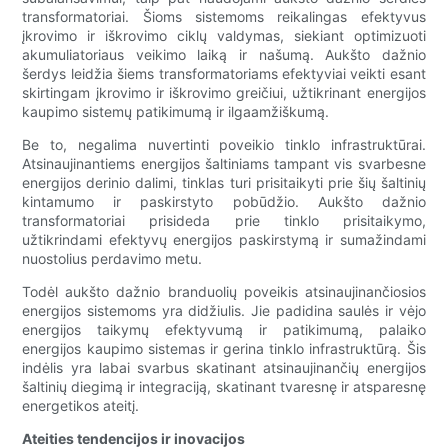
transformatoriai. Šioms sistemoms reikalingas efektyvus
įkrovimo ir iškrovimo ciklų valdymas, siekiant optimizuoti
akumuliatoriaus veikimo laiką ir našumą. Aukšto dažnio
šerdys leidžia šiems transformatoriams efektyviai veikti esant
skirtingam įkrovimo ir iškrovimo greičiui, užtikrinant energijos
kaupimo sistemų patikimumą ir ilgaamžiškumą.
Be to, negalima nuvertinti poveikio tinklo infrastruktūrai.
Atsinaujinantiems energijos šaltiniams tampant vis svarbesne
energijos derinio dalimi, tinklas turi prisitaikyti prie šių šaltinių
kintamumo ir paskirstyto pobūdžio. Aukšto dažnio
transformatoriai prisideda prie tinklo prisitaikymo,
užtikrindami efektyvų energijos paskirstymą ir sumažindami
nuostolius perdavimo metu.
Todėl aukšto dažnio branduolių poveikis atsinaujinančiosios
energijos sistemoms yra didžiulis. Jie padidina saulės ir vėjo
energijos taikymų efektyvumą ir patikimumą, palaiko
energijos kaupimo sistemas ir gerina tinklo infrastruktūrą. Šis
indėlis yra labai svarbus skatinant atsinaujinančių energijos
šaltinių diegimą ir integraciją, skatinant tvaresnę ir atsparesnę
energetikos ateitį.
Ateities tendencijos ir inovacijos