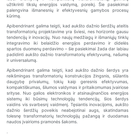
užtikrinti tikslų energijos valdymą, poreikį. Šie pasiekimai
palengvina išmanesnių ir efektyvesnių gamybos procesų
kūrimą.
Apibendrinant galima teigti, kad aukšto dažnio šerdžių ateitis
transformatorių projektavime yra šviesi, nes horizonte gausu
tendencijų ir inovacijų. Nuo naujų medžiagų ir išmaniųjų tinklų
integravimo iki belaidžio energijos perdavimo ir didelės
spartos duomenų perdavimo – šie pasiekimai žada dar labiau
padidinti aukšto dažnio transformatorių efektyvumą, našumą
ir universalumą.
Apibendrinant galima teigti, kad aukšto dažnio šerdys yra
reikšmingas transformatorių konstrukcijos žingsnis, siūlantis
daugybę privalumų, tokių kaip geresnis efektyvumas,
kompaktiškumas, šilumos valdymas ir pritaikomumas įvairiose
srityse. Nuo galios elektronikos ir atsinaujinančios energijos
sistemų iki būsimų technologijų tendencijų, šios šerdys
vaidins vis svarbesnį vaidmenį. Tęsiantis inovacijoms, aukšto
dažnio šerdžių poveikis neabejotinai augs, skatindamas
tolesnę transformatorių technologijų pažangą ir duodamas
naudos įvairioms pramonės šakoms.
.