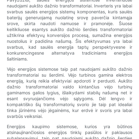
naudojami aukšto dažnio transformatoriai. Inverteris yra labai
svarbus saulės energijos sistemų komponentas, kuris saulės
baterijų generuojamą nuolatinę srovę paverčia kintamąja
srove, skirta naudoti namuose ir pramonėje. Šiuose
keitikliuose esantys aukšto dažnio šerdies transformatoriai
užtikrina efektyvų konversijos procesą, sumažina energijos
nuostolius ir padidina našumą. Šis efektyvumas yra labai
svarbus, kad saulės energija taptų perspektyvesne ir
konkurencingesne alternatyva tradiciniams energijos
šaltiniams.
Vėjo energijos sistemose taip pat naudojami aukšto dažnio
transformatoriai su šerdimi. Vėjo turbinos gamina elektros
energiją, kurią reikia efektyviai apdoroti ir perduoti. Aukšto
dažnio transformatoriai valdo kintančius vėjo turbinų
gaminamos galios lygius, išlaikydami stabilų našumą net ir
esant svyruojančioms vėjo sąlygoms. Dėl lengvo ir
kompaktiško šių transformatorių svorio jie taip pat idealiai
tinka jūrinėms vėjo jėgainėms, kur erdvė ir svoris yra labai
svarbūs veiksniai.
Energijos kaupimo sistemose, kurios yra būtinos
atsinaujinančiosios energijos tinklų pasiūlos ir paklausos
subalansavimui, taip pat naudojami aukšto dažnio šerdies