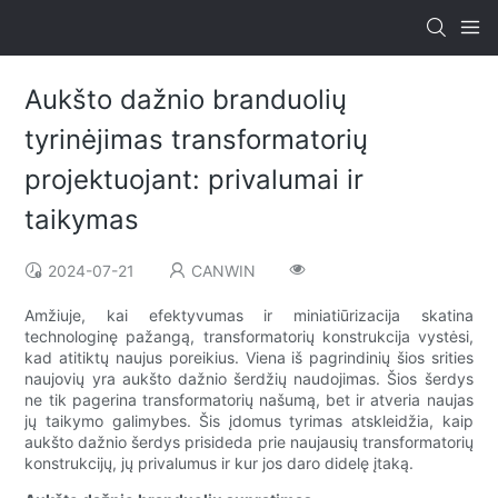
Aukšto dažnio branduolių
tyrinėjimas transformatorių
projektuojant: privalumai ir
taikymas
2024-07-21
CANWIN
Amžiuje, kai efektyvumas ir miniatiūrizacija skatina
technologinę pažangą, transformatorių konstrukcija vystėsi,
kad atitiktų naujus poreikius. Viena iš pagrindinių šios srities
naujovių yra aukšto dažnio šerdžių naudojimas. Šios šerdys
ne tik pagerina transformatorių našumą, bet ir atveria naujas
jų taikymo galimybes. Šis įdomus tyrimas atskleidžia, kaip
aukšto dažnio šerdys prisideda prie naujausių transformatorių
konstrukcijų, jų privalumus ir kur jos daro didelę įtaką.