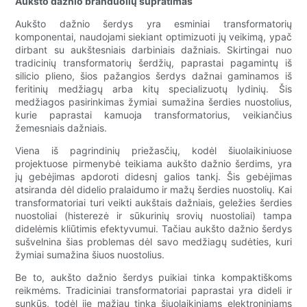
Aukšto dažnio branduolių supratimas
Aukšto dažnio šerdys yra esminiai transformatorių
komponentai, naudojami siekiant optimizuoti jų veikimą, ypač
dirbant su aukštesniais darbiniais dažniais. Skirtingai nuo
tradicinių transformatorių šerdžių, paprastai pagamintų iš
silicio plieno, šios pažangios šerdys dažnai gaminamos iš
feritinių medžiagų arba kitų specializuotų lydinių. Šis
medžiagos pasirinkimas žymiai sumažina šerdies nuostolius,
kurie paprastai kamuoja transformatorius, veikiančius
žemesniais dažniais.
Viena iš pagrindinių priežasčių, kodėl šiuolaikiniuose
projektuose pirmenybė teikiama aukšto dažnio šerdims, yra
jų gebėjimas apdoroti didesnį galios tankį. Šis gebėjimas
atsiranda dėl didelio pralaidumo ir mažų šerdies nuostolių. Kai
transformatoriai turi veikti aukštais dažniais, geležies šerdies
nuostoliai (histerezė ir sūkurinių srovių nuostoliai) tampa
didelėmis kliūtimis efektyvumui. Tačiau aukšto dažnio šerdys
sušvelnina šias problemas dėl savo medžiagų sudėties, kuri
žymiai sumažina šiuos nuostolius.
Be to, aukšto dažnio šerdys puikiai tinka kompaktiškoms
reikmėms. Tradiciniai transformatoriai paprastai yra dideli ir
sunkūs, todėl jie mažiau tinka šiuolaikiniams elektroniniams