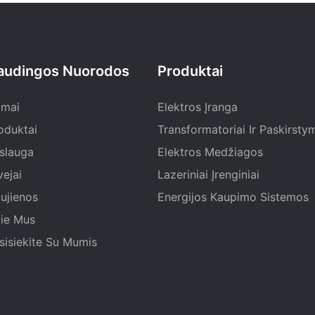
audingos Nuorodos
Produktai
mai
Elektros Įranga
oduktai
Transformatoriai Ir Paskirsty
slauga
Elektros Medžiagos
vejai
Lazeriniai Įrenginiai
ujienos
Energijos Kaupimo Sistemos
ie Mus
sisiekite Su Mumis