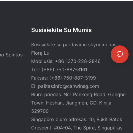
Susisiekite Su Mumis
Susisiekite su pardavimų skyriumi pas
Florą Lu
mo Spintos
Mobilusis: +86 1370-228-2846
Tel.: (+86) 750-887-3161
Faksas: (+86) 750-887-3199
El. paštas:
info@canwinsg.com
Biuro priedas: Nr.1 ​​Pankeng Road, Gonghe
Town, Heshan,
Jiangmen, GD, Kinija
529700
Singapūro biuro adresas: 10, Bukit Batok
Crescent, #04-04, The Spire, Singapūras