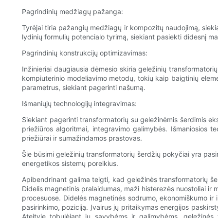
Pagrindinių medžiagų pažanga:
Tyrėjai tiria pažangių medžiagų ir kompozitų naudojimą, siekia
lydinių formulių potencialo tyrimą, siekiant pasiekti didesnį 
Pagrindinių konstrukcijų optimizavimas:
Inžinieriai daugiausia dėmesio skiria geležinių transformator
kompiuterinio modeliavimo metodų, tokių kaip baigtinių eleme
parametrus, siekiant pagerinti našumą.
Išmaniųjų technologijų integravimas:
Siekiant pagerinti transformatorių su geležinėmis šerdimis eksp
priežiūros algoritmai, integravimo galimybės. Išmaniosios te
priežiūrai ir sumažindamos prastovas.
Šie būsimi geležinių transformatorių šerdžių pokyčiai yra pasir
energetikos sistemų poreikius.
Apibendrinant galima teigti, kad geležinės transformatorių š
Didelis magnetinis pralaidumas, maži histerezės nuostoliai ir
procesuose. Didelės magnetinės sodrumo, ekonomiškumo ir ilg
pasirinkimo, poziciją. Įvairus jų pritaikymas energijos paski
Ateityje tobulėjant jų savybėms ir galimybėms, geležinės t