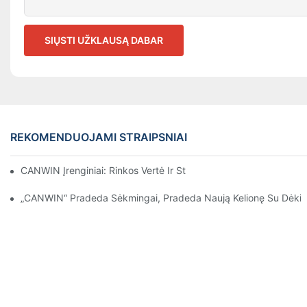
SIŲSTI UŽKLAUSĄ DABAR
REKOMENDUOJAMI STRAIPSNIAI
CANWIN Įrenginiai: Rinkos Vertė Ir Strateginė Vizija Tiksliai Nus
„CANWIN“ Pradeda Sėkmingai, Pradeda Naują Kelionę Su Dėkin