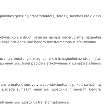
rindinės geležinių transformatorių šerdžių savybės yra didelis
fektyviai koncentruoti pirminės apvijos generuojamą magnetinį
laidumas prisideda prie bendro transformatoriaus efektyvumo.
nės sritys persijungia įmagnetinimo ir išmagnetinimo ciklų metu.
iau energijos, todėl padidėja efektyvumas ir sumažėja šilumos
 transformatorių šerdys yra suprojektuotos taip, kad sumažintų
ė padeda sumažinti energijos nuostolius ir pagerinti bendrą
nti energijos nuostolius transformatoriuose.