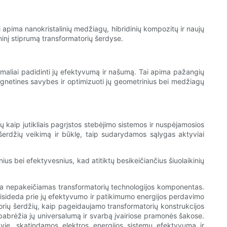
i apima nanokristalinių medžiagų, hibridinių kompozitų ir naujų
ninį stiprumą transformatorių šerdyse.
simaliai padidinti jų efektyvumą ir našumą. Tai apima pažangių
agnetines savybes ir optimizuoti jų geometrinius bei medžiagų
ių kaip jutikliais pagrįstos stebėjimo sistemos ir nuspėjamosios
ų šerdžių veikimą ir būklę, taip sudarydamos sąlygas aktyviai
ius bei efektyvesnius, kad atitiktų besikeičiančius šiuolaikinių
 yra nepakeičiamas transformatorių technologijos komponentas.
prisideda prie jų efektyvumo ir patikimumo energijos perdavimo
rių šerdžių, kaip pageidaujamo transformatorių konstrukcijos
 pabrėžia jų universalumą ir svarbą įvairiose pramonės šakose.
akyje, skatindamos elektros energijos sistemų efektyvumą ir