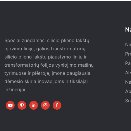
N
Specializuodamasi silicio plieno lakštų
Na
pjovimo linijų, galios transformatorių,
Pr
silicio plieno lakštų pjaustymo linijų ir
Pa
transformatorių folijos vyniojimo mašinų
At
tyrimuose ir plėtroje, įmonė daugiausia
dėmesio skiria inovacijoms ir tiksliajai
Na
inžinerijai.
Ap
Su