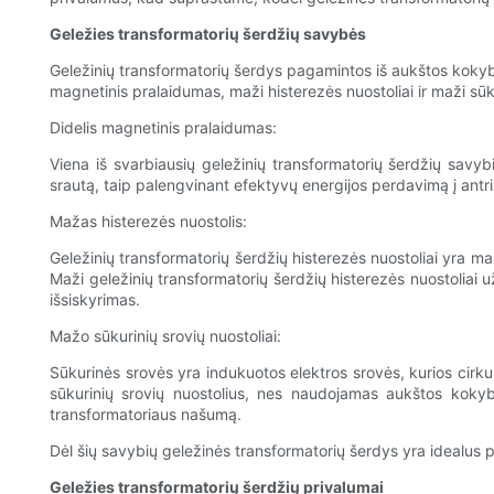
Geležies transformatorių šerdžių savybės
Geležinių transformatorių šerdys pagamintos iš aukštos kokybė
magnetinis pralaidumas, maži histerezės nuostoliai ir maži sūku
Didelis magnetinis pralaidumas:
Viena iš svarbiausių geležinių transformatorių šerdžių savyb
srautą, taip palengvinant efektyvų energijos perdavimą į antr
Mažas histerezės nuostolis:
Geležinių transformatorių šerdžių histerezės nuostoliai yra maž
Maži geležinių transformatorių šerdžių histerezės nuostoliai
išsiskyrimas.
Mažo sūkurinių srovių nuostoliai:
Sūkurinės srovės yra indukuotos elektros srovės, kurios cirku
sūkurinių srovių nuostolius, nes naudojamas aukštos kokybė
transformatoriaus našumą.
Dėl šių savybių geležinės transformatorių šerdys yra idealus p
Geležies transformatorių šerdžių privalumai