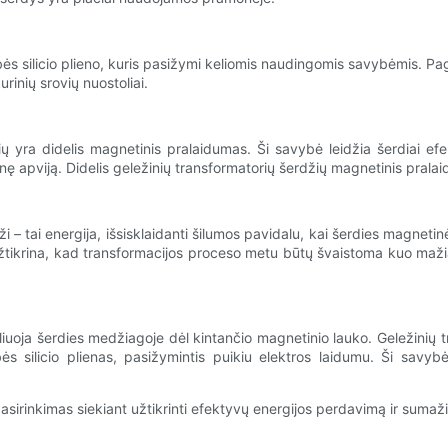
s silicio plieno, kuris pasižymi keliomis naudingomis savybėmis. Pag
rinių srovių nuostoliai.
ių yra didelis magnetinis pralaidumas. Ši savybė leidžia šerdiai e
inę apviją. Didelis geležinių transformatorių šerdžių magnetinis pra
i – tai energija, išsisklaidanti šilumos pavidalu, kai šerdies magneti
 užtikrina, kad transformacijos proceso metu būtų švaistoma kuo maž
liuoja šerdies medžiagoje dėl kintančio magnetinio lauko. Geležinių
s silicio plienas, pasižymintis puikiu elektros laidumu. Ši savyb
asirinkimas siekiant užtikrinti efektyvų energijos perdavimą ir sumaži