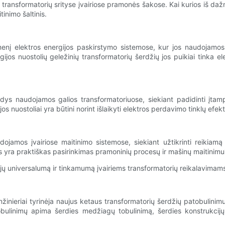
transformatorių srityse įvairiose pramonės šakose. Kai kurios iš daž
inimo šaltinis.
menį elektros energijos paskirstymo sistemose, kur jos naudojamos
ijos nuostolių geležinių transformatorių šerdžių jos puikiai tinka 
ys naudojamos galios transformatoriuose, siekiant padidinti įtamp
s nuostoliai yra būtini norint išlaikyti elektros perdavimo tinklų efe
ojamos įvairiose maitinimo sistemose, siekiant užtikrinti reikiam
s yra praktiškas pasirinkimas pramoninių procesų ir mašinų maitinimui
 jų universalumą ir tinkamumą įvairiems transformatorių reikalavimams
r inžinieriai tyrinėja naujus ketaus transformatorių šerdžių patobulini
bulinimų apima šerdies medžiagų tobulinimą, šerdies konstrukcijų 