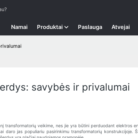
au?
Namai
Produktai
Paslauga
Atvejai
privalumai
erdys: savybės ir privalumai
į transformatorių veikime, nes jie yra būtini perduodant elektros en
ai daro jas populiariu pasirinkimu transformatorių konstrukcijoje. 
 šerdys yra plačiai naudojamos pramonėje.