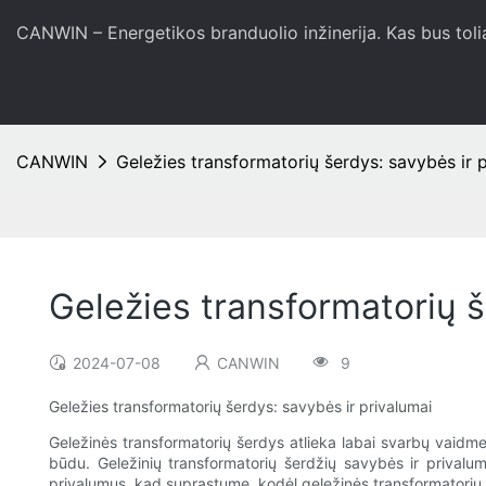
CANWIN – Energetikos branduolio inžinerija. Kas bus toli
CANWIN
Geležies transformatorių šerdys: savybės ir 
Geležies transformatorių š
2024-07-08
CANWIN
9
Geležies transformatorių šerdys: savybės ir privalumai
Geležinės transformatorių šerdys atlieka labai svarbų vaidmen
būdu. Geležinių transformatorių šerdžių savybės ir privalum
privalumus, kad suprastume, kodėl geležinės transformatorių