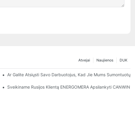
Atvejai
Naujienos
DUK
Ar Galite Atsiųsti Savo Darbuotojus, Kad Jie Mums Sumontuotų Į
je „CANWIN“.
Sveikiname Rusijos Klientą ENERGOMERA Apsilankyti CANWIN Į