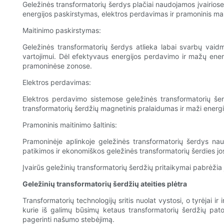
Geležinės transformatorių šerdys plačiai naudojamos įvairiose 
energijos paskirstymas, elektros perdavimas ir pramoninis mait
Maitinimo paskirstymas:
Geležinės transformatorių šerdys atlieka labai svarbų vaid
vartojimui. Dėl efektyvaus energijos perdavimo ir mažų energ
pramoninėse zonose.
Elektros perdavimas:
Elektros perdavimo sistemose geležinės transformatorių šerd
transformatorių šerdžių magnetinis pralaidumas ir maži energijo
Pramoninis maitinimo šaltinis:
Pramoninėje aplinkoje geležinės transformatorių šerdys naud
patikimos ir ekonomiškos geležinės transformatorių šerdies jo
Įvairūs geležinių transformatorių šerdžių pritaikymai pabrėžia
Geležinių transformatorių šerdžių ateities plėtra
Transformatorių technologijų sritis nuolat vystosi, o tyrėjai i
kurie iš galimų būsimų ketaus transformatorių šerdžių pato
pagerinti našumo stebėjimą.