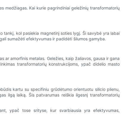
ies medžiagas. Kai kurie pagrindiniai geležinių transformatorių
o tankį, kol pasiekia magnetinį soties lygį. Ši savybė yra labai
io gali sumažėti efektyvumas ir padidėti šilumos gamyba.
as ar amorfinis metalas. Geležies, kaip žaliavos, gausa ir gana
inkimas transformatorių konstrukcijoms, ypač didelio masto
ūdis kartu su specifiniu grūdėtumo orientuotu silicio plienu,
as ilgą laiką. Šis patvarumas reiškia ilgesnį transformatorių
jant, ypač tose srityse, kur svarbiausia yra efektyvumas,