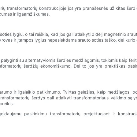
rių transformatorių konstrukcijoje jos yra pranašesnės už kitas šerd
kumas ir ilgaamžiškumas.
ies lygiu, o tai reiškia, kad jos gali atlaikyti didelį magnetinio sraut
s apkrovas ir įtampos lygius nepasiekdama srauto soties taško, dėl kur
alyginti su alternatyviomis šerdies medžiagomis, tokiomis kaip ferit
formatorių šerdžių ekonomiškumo. Dėl to jos yra praktiškas pasir
umo ir ilgalaikio patikimumo. Tvirtas geležies, kaip medžiagos, pob
ransformatorių šerdys gali atlaikyti transformatoriaus veikimo sąlyg
oreikis.
geidaujamu pasirinkimu transformatorių projektuojant ir konstruo