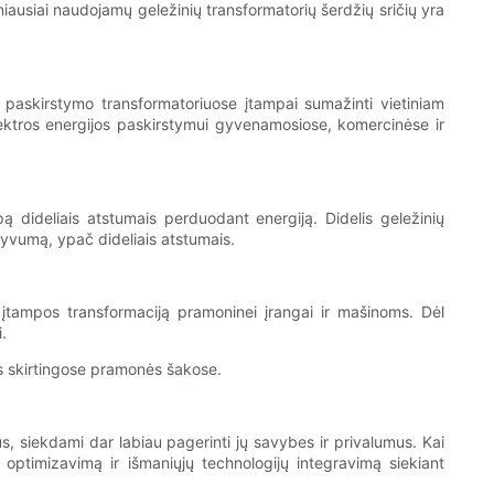
niausiai naudojamų geležinių transformatorių šerdžių sričių yra
 paskirstymo transformatoriuose įtampai sumažinti vietiniam
elektros energijos paskirstymui gyvenamosiose, komercinėse ir
ą dideliais atstumais perduodant energiją. Didelis geležinių
ktyvumą, ypač dideliais atstumais.
ą įtampos transformaciją pramoninei įrangai ir mašinoms. Dėl
.
 skirtingose ​​pramonės šakose.
mus, siekdami dar labiau pagerinti jų savybes ir privalumus. Kai
optimizavimą ir išmaniųjų technologijų integravimą siekiant