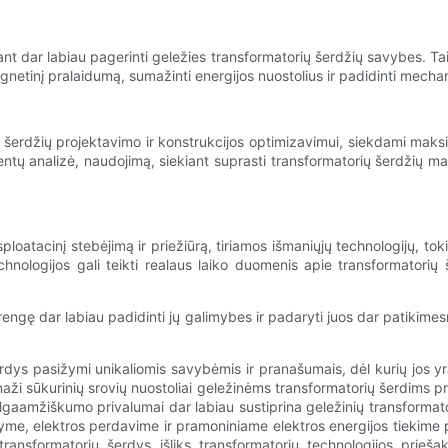
nt dar labiau pagerinti geležies transformatorių šerdžių savybes. Ta
magnetinį pralaidumą, sumažinti energijos nuostolius ir padidinti mecha
ių šerdžių projektavimo ir konstrukcijos optimizavimui, siekdami mak
ntų analizė, naudojimą, siekiant suprasti transformatorių šerdžių m
loatacinį stebėjimą ir priežiūrą, tiriamos išmaniųjų technologijų, tok
chnologijos gali teikti realaus laiko duomenis apie transformatori
engę dar labiau padidinti jų galimybes ir padaryti juos dar patikimesn
erdys pasižymi unikaliomis savybėmis ir pranašumais, dėl kurių jos
 maži sūkurinių srovių nuostoliai geležinėms transformatorių šerdims 
aamžiškumo privalumai dar labiau sustiprina geležinių transformato
rstyme, elektros perdavime ir pramoniniame elektros energijos tiekime
ransformatorių šerdys išliks transformatorių technologijos prieš