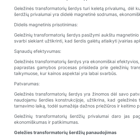
Geležinės transformatorių šerdys turi keletą privalumų, dėl ku
šerdžių privalumai yra didelė magnetinė sodrumas, ekonomiš
Didelis magnetinis prisotinimas:
Geležinių transformatorių šerdys pasižymi aukštu magnetinio sot
svarbi siekiant užtikrinti, kad šerdis galėtų atlaikyti įvairia
Sąnaudų efektyvumas:
Geležinės transformatorių šerdys yra ekonomiškai efektyvios, p
paprastas gamybos procesas prisideda prie geležinių trans
taikymuose, kur kainos aspektai yra labai svarbūs.
Patvarumas:
Geležinės transformatorių šerdys yra žinomos dėl savo patvar
naudojamu šerdies konstrukcijoje, užtikrina, kad geležinės t
tarnavimo laiką, todėl sumažėja dažnos priežiūros ir keitimo p
Geležinių transformatorių šerdžių privalumai daro jas pa
ekonomiškumas ir patikimumas.
Geležies transformatorių šerdžių panaudojimas