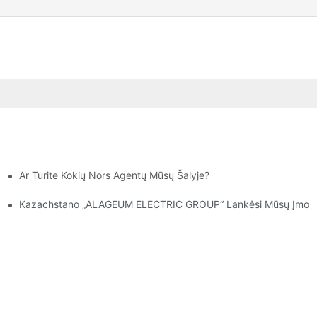
Ar Turite Kokių Nors Agentų Mūsų Šalyje?
tatant Padėtį
gumu Klientams!
Kazachstano „ALAGEUM ELECTRIC GROUP“ Lankėsi Mūsų Įmonė