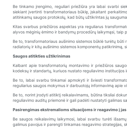
Be tinkamo įrengimo, reguliari priežiūra yra labai svarbi siek
siekiant įvertinti transformatoriaus būklę, įskaitant perkaiti
atitinkamų saugos protokolų, kad būtų užtikrintas jų saugum
Kitas svarbus priežiūros aspektas yra reguliarus transformato
alyvos mėginių ėmimo ir bandymų procedūrų laikymąsi, taip pat
Be to, transformatoriaus aušinimo sistemos būklė turėtų būti re
radiatorių ir kitų aušinimo sistemos komponentų patikrinimą, si
Saugos atitikties užtikrinimas
Kalbant apie transformatorių montavimo ir priežiūros saugo
kodeksų ir standartų, kuriuos nustato reguliavimo institucijos 
Be to, labai svarbu tinkamai apmokyti ir šviesti transformat
reguliarius saugos mokymus ir darbuotojų informavimą apie visu
Be to, norint įrodyti atitiktį reikalavimams, būtina tiksliai d
reguliavimo auditų priemonė ir gali padėti nustatyti galimas s
Pasirengimas ekstremalioms situacijoms ir reagavimo į ja
Be saugos reikalavimų laikymosi, labai svarbu turėti išsamų t
galimus pavojus ir parengti tinkamas reagavimo strategijas, sk