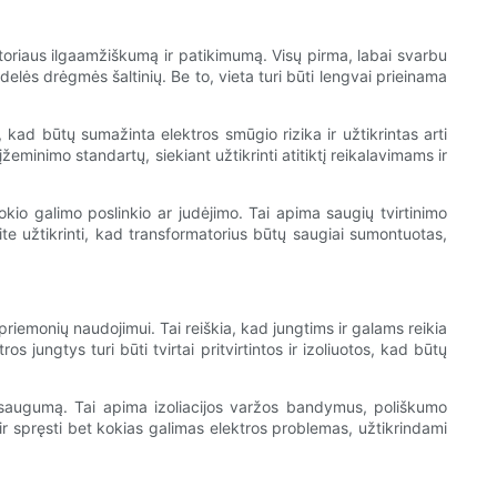
matoriaus ilgaamžiškumą ir patikimumą. Visų pirma, labai svarbu
elės drėgmės šaltinių. Be to, vieta turi būti lengvai prieinama
kad būtų sumažinta elektros smūgio rizika ir užtikrintas arti
žeminimo standartų, siekiant užtikrinti atitiktį reikalavimams ir
kio galimo poslinkio ar judėjimo. Tai apima saugių tvirtinimo
te užtikrinti, kad transformatorius būtų saugiai sumontuotas,
iemonių naudojimui. Tai reiškia, kad jungtims ir galams reikia
jungtys turi būti tvirtai pritvirtintos ir izoliuotos, kad būtų
ir saugumą. Tai apima izoliacijos varžos bandymus, poliškumo
 ir spręsti bet kokias galimas elektros problemas, užtikrindami