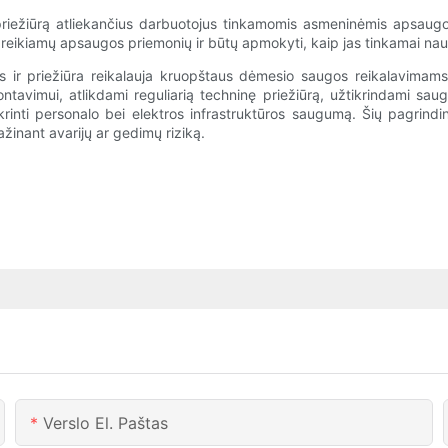
priežiūrą atliekančius darbuotojus tinkamomis asmeninėmis apsaugo
ie reikiamų apsaugos priemonių ir būtų apmokyti, kaip jas tinkamai naudo
ir priežiūra reikalauja kruopštaus dėmesio saugos reikalavimams ir 
avimui, atlikdami reguliarią techninę priežiūrą, užtikrindami saug
krinti personalo bei elektros infrastruktūros saugumą. Šių pagrindi
žinant avarijų ar gedimų riziką.
Verslo El. Paštas