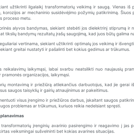
iant užtikrinti ilgalaikį transformatorių veikimą ir saugą. Vienas iš p
mo, korozijos ar mechaninio susidėvėjimo požymių patikrinimą. Šiuos pat
as proceso metu.
rinės alyvos bandymas, siekiant stebėti jos dielektrinį stiprumą ir 
 tikslių bandymų rezultatų įrašų saugojimą, kad juos būtų galima naud
guliariai vertinama, siekiant užtikrinti optimalų jos veikimą ir išveng
ekiant greitai nustatyti ir pašalinti bet kokius gedimus ar trūkumus.
s reikalavimų laikymąsi, labai svarbu neatsilikti nuo naujausių pr
ir pramonės organizacijos, laikymąsi.
orių montavimą ir priežiūrą atliekančius darbuotojus, kad jie gerai 
s saugos taisyklių ir gairių atnaujinimus ar pakeitimus.
okumentuoti visus įrengimo ir priežiūros darbus, įskaitant saugos patik
augos problemas ar trūkumus, kuriuos reikia nedelsiant spręsti.
s planavimas
ransformatorių įrenginių avarinio pasirengimo ir reagavimo į jas pl
irtas veiksmingai sušvelninti bet kokias avarines situacijas.