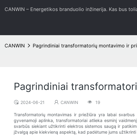
CANWIN – Energetikos branduolio inžinerija. Kas bus toli
CANWIN
Pagrindiniai transformatorių montavimo ir pr
Pagrindiniai transformator
2024-06-21
CANWIN
19
Transformatorių montavimas ir priežiūra yra labai svarbus
gyvenamoji aplinka, transformatoriai atlieka esminį vaidmen
svarbūs siekiant užtikrinti elektros sistemos saugą ir patik
įžvalgą apie kiekvieną aspektą, kad padėtume jums užtikrinti e