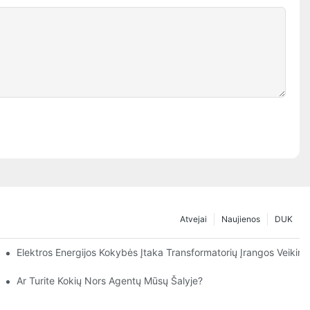
Atvejai
Naujienos
DUK
nantis Saugumą!
Elektros Energijos Kokybės Įtaka Transformatorių Įrangos Veikimu
2in1 Krovimo Mašina.
ja – Elektros Energijos Ateities Varomoji Jėga
Ar Turite Kokių Nors Agentų Mūsų Šalyje?