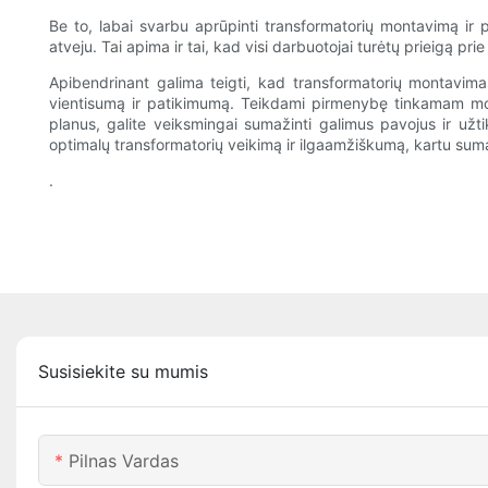
Be to, labai svarbu aprūpinti transformatorių montavimą ir 
atveju. Tai apima ir tai, kad visi darbuotojai turėtų prieigą pr
Apibendrinant galima teigti, kad transformatorių montavimas 
vientisumą ir patikimumą. Teikdami pirmenybę tinkamam mont
planus, galite veiksmingai sumažinti galimus pavojus ir užti
optimalų transformatorių veikimą ir ilgaamžiškumą, kartu suma
.
Susisiekite su mumis
Pilnas Vardas