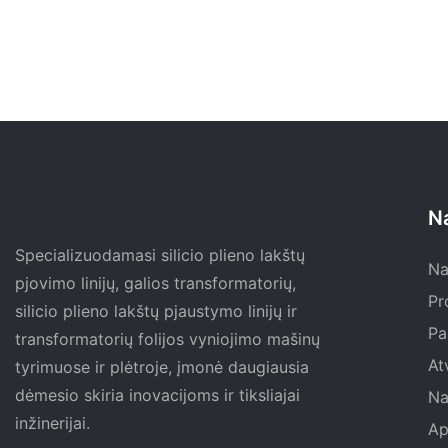
N
Specializuodamasi silicio plieno lakštų
Na
pjovimo linijų, galios transformatorių,
Pr
silicio plieno lakštų pjaustymo linijų ir
Pa
transformatorių folijos vyniojimo mašinų
At
tyrimuose ir plėtroje, įmonė daugiausia
dėmesio skiria inovacijoms ir tiksliajai
Na
inžinerijai.
Ap