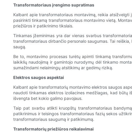
Transformatoriaus įrengimo supratimas
Kalbant apie transformatoriaus montavimą, reikia atsižvelgti į
pasirinkti tinkamą transformatoriaus montavimo vietą. Montavim
priežiūros ir patikrinimo tikslais.
Tinkamas įžeminimas yra dar vienas svarbus transformatoriaus
transformatoriaus dirbančio personalo saugumas. Tai reiškia, kad
saugą.
Be to, montavimo procesas turėtų apimti tinkamą transformato
laikiklių naudojimą ir gamintojo nurodymų dėl tinkamo montav
sumažindami nelaimingų atsitikimų ar gedimų riziką.
Elektros saugos aspektai
Kalbant apie transformatorių montavimo elektros saugos aspekt
naudoti tinkamas elektros izoliacines medžiagas, kad būtų išve
išvengta bet kokio galimo pavojaus.
Taip pat svarbu atlikti kruopštų transformatoriaus bandymą 
patikrinimus ir teisingos transformatoriaus fazių sekos užtikr
transformatoriaus saugumą ir patikimumą.
Transformatorių priežiūros reikalavimai