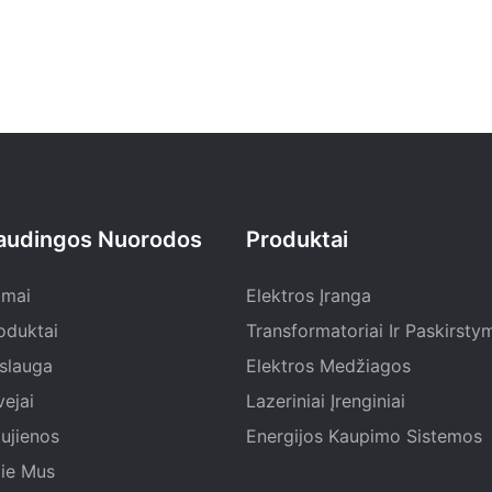
audingos Nuorodos
Produktai
mai
Elektros Įranga
oduktai
Transformatoriai Ir Paskirsty
slauga
Elektros Medžiagos
vejai
Lazeriniai Įrenginiai
ujienos
Energijos Kaupimo Sistemos
ie Mus