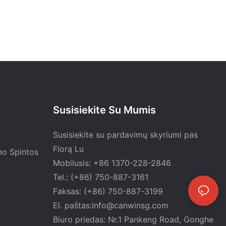
Susisiekite Su Mumis
Susisiekite su pardavimų skyriumi pas
Florą Lu
mo Spintos
Mobilusis: +86 1370-228-2846
Tel.: (+86) 750-887-3161
Faksas: (+86) 750-887-3199
El. paštas:
info@canwinsg.com
Biuro priedas: Nr.1 ​​Pankeng Road, Gonghe