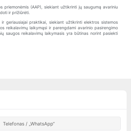
s priemonėmis (AAP), siekiant užtikrinti jų saugumą avariniu
ti ir prižiūrėti.
geriausiajai praktikai, siekiant užtikrinti elektros sistemos
os reikalavimų laikymąsi ir parengdami avarinio pasirengimo
nių saugos reikalavimų laikymasis yra būtinas norint pasiekti
Telefonas / „WhatsApp“