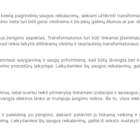
 keletą pagrindinių saugos reikalavimų, siekiant užtikrinti transfor
o vieta turi būti gerai vėdinama ir be jokių galimų šilumos ar per did
 įrengimo aspektas. Transformatorius turi būti tinkamai įžemintas, 
 reikia laikytis atitinkamų vietinių ir tarptautinių transformatoriaus į
riaus sulygiavimą ir saugų pritvirtinimą, kad būtų išvengta bet ko
imo procedūrų laikymąsi. Laikydamiesi šių saugos reikalavimų, gali
us, labai svarbu teikti pirmenybę tinkamam izoliacijos ir apsaugos pr
ngta elektros lanko ar trumpojo jungimo rizikos. Be to, visos elektros 
ir paleidimą po įrengimo, siekiant patikrinti jo tinkamą veikimą 
inimą. Laikydamiesi šių saugos reikalavimų, galite iš anksto nustatyti