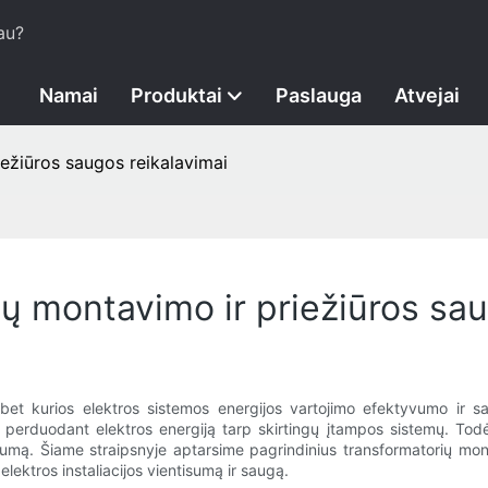
au?
Namai
Produktai
Paslauga
Atvejai
iežiūros saugos reikalavimai
ių montavimo ir priežiūros sau
 bet kurios elektros sistemos energijos vartojimo efektyvumo ir s
į perduodant elektros energiją tarp skirtingų įtampos sistemų. Todė
imumą. Šiame straipsnyje aptarsime pagrindinius transformatorių mo
lektros instaliacijos vientisumą ir saugą.