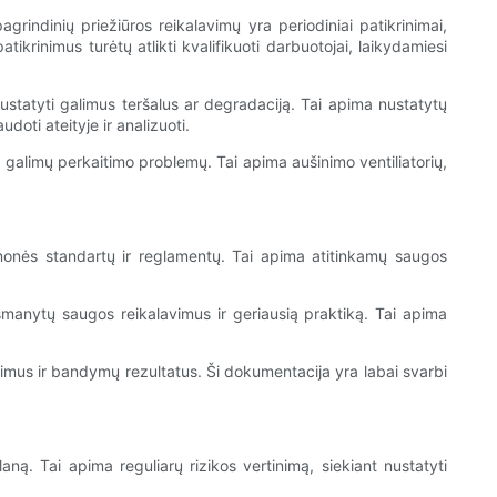
agrindinių priežiūros reikalavimų yra periodiniai patikrinimai,
ikrinimus turėtų atlikti kvalifikuoti darbuotojai, laikydamiesi
nustatyti galimus teršalus ar degradaciją. Tai apima nustatytų
oti ateityje ir analizuoti.
ti galimų perkaitimo problemų. Tai apima aušinimo ventiliatorių,
amonės standartų ir reglamentų. Tai apima atitinkamų saugos
išmanytų saugos reikalavimus ir geriausią praktiką. Tai apima
rinimus ir bandymų rezultatus. Ši dokumentacija yra labai svarbi
aną. Tai apima reguliarų rizikos vertinimą, siekiant nustatyti