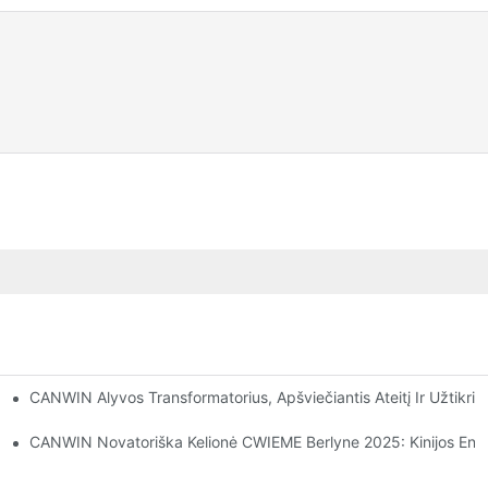
CANWIN Alyvos Transformatorius, Apšviečiantis Ateitį Ir Užtikri
Ir Atvėrė Duris Bendradarbiavimui.
. Dirbtinio Intelekto Roboto Laminavimas, Pjaustymas Pagal Ilgį + 
CANWIN Novatoriška Kelionė CWIEME Berlyne 2025: Kinijos Energi