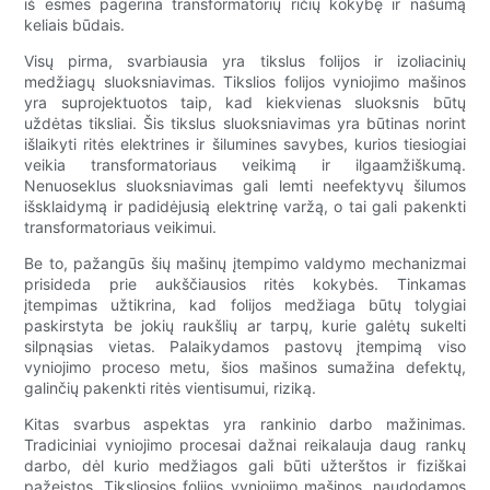
iš esmės pagerina transformatorių ričių kokybę ir našumą
keliais būdais.
Visų pirma, svarbiausia yra tikslus folijos ir izoliacinių
medžiagų sluoksniavimas. Tikslios folijos vyniojimo mašinos
yra suprojektuotos taip, kad kiekvienas sluoksnis būtų
uždėtas tiksliai. Šis tikslus sluoksniavimas yra būtinas norint
išlaikyti ritės elektrines ir šilumines savybes, kurios tiesiogiai
veikia transformatoriaus veikimą ir ilgaamžiškumą.
Nenuoseklus sluoksniavimas gali lemti neefektyvų šilumos
išsklaidymą ir padidėjusią elektrinę varžą, o tai gali pakenkti
transformatoriaus veikimui.
Be to, pažangūs šių mašinų įtempimo valdymo mechanizmai
prisideda prie aukščiausios ritės kokybės. Tinkamas
įtempimas užtikrina, kad folijos medžiaga būtų tolygiai
paskirstyta be jokių raukšlių ar tarpų, kurie galėtų sukelti
silpnąsias vietas. Palaikydamos pastovų įtempimą viso
vyniojimo proceso metu, šios mašinos sumažina defektų,
galinčių pakenkti ritės vientisumui, riziką.
Kitas svarbus aspektas yra rankinio darbo mažinimas.
Tradiciniai vyniojimo procesai dažnai reikalauja daug rankų
darbo, dėl kurio medžiagos gali būti užterštos ir fiziškai
pažeistos. Tiksliosios folijos vyniojimo mašinos, naudodamos