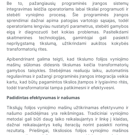
Be to, pažangiausių programinės įrangos sistemų
integravimas leidžia operatoriams labai tiksliai programuoti ir
stebėti vyniojimo procesą. Šie programinės įrangos
sprendimai dažnai apima patogias vartotojo sąsajas, todėl
operatoriams lengviau nustatyti parametrus, stebėti gamybos
eigą ir diagnozuoti bet kokias problemas. Pasitelkdami
skaitmenines technologijas, gamintojai gali pasiekti
neprilygstamą tikslumą, užtikrindami aukštos kokybės
transformatorių rites.
Apibendrinant galima teigti, kad tikslumo folijos vyniojimo
mašinų siūlomas didesnis tikslumas keičia transformatorių
gamybos taisykles. Stebėjimas realiuoju laiku, automatinis
reguliavimas ir pažangi programinės įrangos integracija veikia
kartu, kad būtų pagamintos tikslios įtampos ir lygiavimo ritės,
todėl transformatoriai tampa patikimesni ir efektyvesni.
Padidintas efektyvumas ir našumas
Tiksliųjų folijos vyniojimo mašinų užtikrinamas efektyvumo ir
našumo padidėjimas yra reikšmingas. Tradiciniai vyniojimo
metodai gali būti daug laiko reikalaujantys ir linkę į klaidas,
dažnai reikalaujantys kelių iteracijų norint pasiekti norimą
rezultatą. Priešingai, tiksliosios folijos vyniojimo mašinos