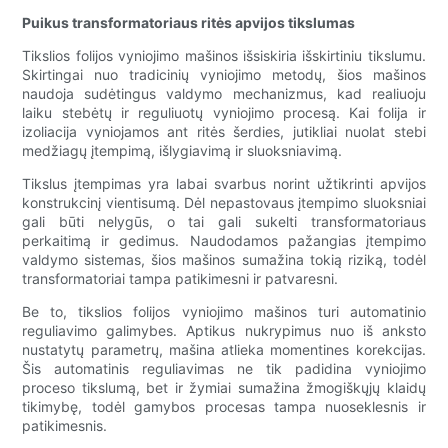
Puikus transformatoriaus ritės apvijos tikslumas
Tikslios folijos vyniojimo mašinos išsiskiria išskirtiniu tikslumu.
Skirtingai nuo tradicinių vyniojimo metodų, šios mašinos
naudoja sudėtingus valdymo mechanizmus, kad realiuoju
laiku stebėtų ir reguliuotų vyniojimo procesą. Kai folija ir
izoliacija vyniojamos ant ritės šerdies, jutikliai nuolat stebi
medžiagų įtempimą, išlygiavimą ir sluoksniavimą.
Tikslus įtempimas yra labai svarbus norint užtikrinti apvijos
konstrukcinį vientisumą. Dėl nepastovaus įtempimo sluoksniai
gali būti nelygūs, o tai gali sukelti transformatoriaus
perkaitimą ir gedimus. Naudodamos pažangias įtempimo
valdymo sistemas, šios mašinos sumažina tokią riziką, todėl
transformatoriai tampa patikimesni ir patvaresni.
Be to, tikslios folijos vyniojimo mašinos turi automatinio
reguliavimo galimybes. Aptikus nukrypimus nuo iš anksto
nustatytų parametrų, mašina atlieka momentines korekcijas.
Šis automatinis reguliavimas ne tik padidina vyniojimo
proceso tikslumą, bet ir žymiai sumažina žmogiškųjų klaidų
tikimybę, todėl gamybos procesas tampa nuoseklesnis ir
patikimesnis.