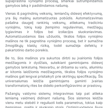
supaprastina vyniojimo procesą, smarkiai sutrumpindamos
gamybos laiką ir padidindamos našumą.
Vienas iš pagrindinių veiksnių, lemiančių didesnį efektyvumą,
yra šių mašinų automatizuotas pobūdis. Automatizavimas
pašalina daugelį rankinių veiksmų, atliekamų tradiciniu
vyniojimu, tokių kaip įtempimo reguliavimas, medžiagų
lygiavimas ir folijos bei izoliacijos sluoksniavimas.
Automatizuodamos šias užduotis, tikslios folijos vyniojimo
mašinos ne tik pagreitina vyniojimo procesą, bet ir sumažina
žmogiškųjų klaidų riziką, todėl sumažėja defektų ir
pakartotinio darbo poreikis.
Be to, šios mašinos yra sukurtos dirbti su įvairiomis folijos
medžiagomis ir dydžiais, suteikiant gamintojams didesnį
gamybos lankstumą. Nesvarbu, ar dirbama su variu, aliuminiu
ar kitomis laidžiomis medžiagomis, tikslios folijos vyniojimo
mašinos gali lengvai prisitaikyti prie skirtingų specifikacijų. Šis
universalumas leidžia gamintojams gaminti įvairias
transformatorių rites be didelio perkonfigūravimo ar prastovų.
Pažangių valdymo sistemų integravimas taip pat atlieka
lemiamą vaidmenį didinant našumą. Šios sistemos leidžia
vienu metu stebėti ir reguliuoti kelis parametrus, tokius kaip
įtempimas, greitis ir sluoksnio storis. Optimizuodamos šiuos