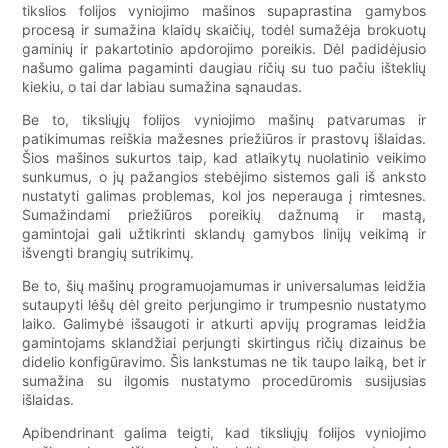
tikslios folijos vyniojimo mašinos supaprastina gamybos
procesą ir sumažina klaidų skaičių, todėl sumažėja brokuotų
gaminių ir pakartotinio apdorojimo poreikis. Dėl padidėjusio
našumo galima pagaminti daugiau ričių su tuo pačiu išteklių
kiekiu, o tai dar labiau sumažina sąnaudas.
Be to, tiksliųjų folijos vyniojimo mašinų patvarumas ir
patikimumas reiškia mažesnes priežiūros ir prastovų išlaidas.
Šios mašinos sukurtos taip, kad atlaikytų nuolatinio veikimo
sunkumus, o jų pažangios stebėjimo sistemos gali iš anksto
nustatyti galimas problemas, kol jos neperauga į rimtesnes.
Sumažindami priežiūros poreikių dažnumą ir mastą,
gamintojai gali užtikrinti sklandų gamybos linijų veikimą ir
išvengti brangių sutrikimų.
Be to, šių mašinų programuojamumas ir universalumas leidžia
sutaupyti lėšų dėl greito perjungimo ir trumpesnio nustatymo
laiko. Galimybė išsaugoti ir atkurti apvijų programas leidžia
gamintojams sklandžiai perjungti skirtingus ričių dizainus be
didelio konfigūravimo. Šis lankstumas ne tik taupo laiką, bet ir
sumažina su ilgomis nustatymo procedūromis susijusias
išlaidas.
Apibendrinant galima teigti, kad tiksliųjų folijos vyniojimo