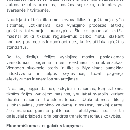
automatizuotus procesus, sumažina šią riziką, todėl ritės yra
švaresnės ir tvirtesnės.
Naudojant didelio tikslumo servovariklius ir grįžtamojo ryšio
sistemas, užtikrinama, kad vyniojimo procesas atitiktų
griežtus tolerancijos nuokrypius. Šie komponentai leidžia
mašinai atlikti tikslius reguliavimus darbo metu, išlaikant
norimus parametrus ir gaminant rites, kurios atitinka griežtus
standartus.
Be to, tiksliųjų folijos vyniojimo mašinų pasiekiamas
vienodumas pagerina ritės elektrines charakteristikas.
Vienodas sluoksnio storis ir tikslus išlyginimas sumažina
induktyvumo ir talpos svyravimus, todėl pagerėja
efektyvumas ir energijos suvartojimas.
Iš esmės, pagerinta ričių kokybė ir našumas, kurį užtikrina
tikslios folijos vyniojimo mašinos, yra labai svarbūs kuriant
didelio našumo transformatorius. Užtikrindamos tikslų
sluoksniavimą, įtempimo valdymą ir mažesnį rankinį darbą,
šios mašinos gamina patikimas ir efektyvias rites, o tai
galiausiai prisideda prie bendros transformatoriaus kokybės.
Ekonomiškumas ir ilgalaikis taupymas