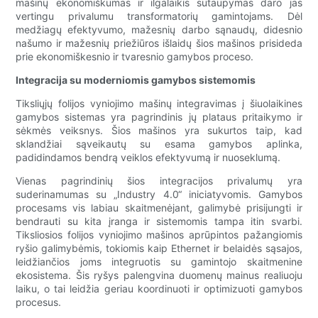
mašinų ekonomiškumas ir ilgalaikis sutaupymas daro jas
vertingu privalumu transformatorių gamintojams. Dėl
medžiagų efektyvumo, mažesnių darbo sąnaudų, didesnio
našumo ir mažesnių priežiūros išlaidų šios mašinos prisideda
prie ekonomiškesnio ir tvaresnio gamybos proceso.
Integracija su moderniomis gamybos sistemomis
Tiksliųjų folijos vyniojimo mašinų integravimas į šiuolaikines
gamybos sistemas yra pagrindinis jų plataus pritaikymo ir
sėkmės veiksnys. Šios mašinos yra sukurtos taip, kad
sklandžiai sąveikautų su esama gamybos aplinka,
padidindamos bendrą veiklos efektyvumą ir nuoseklumą.
Vienas pagrindinių šios integracijos privalumų yra
suderinamumas su „Industry 4.0“ iniciatyvomis. Gamybos
procesams vis labiau skaitmenėjant, galimybė prisijungti ir
bendrauti su kita įranga ir sistemomis tampa itin svarbi.
Tiksliosios folijos vyniojimo mašinos aprūpintos pažangiomis
ryšio galimybėmis, tokiomis kaip Ethernet ir belaidės sąsajos,
leidžiančios joms integruotis su gamintojo skaitmenine
ekosistema. Šis ryšys palengvina duomenų mainus realiuoju
laiku, o tai leidžia geriau koordinuoti ir optimizuoti gamybos
procesus.