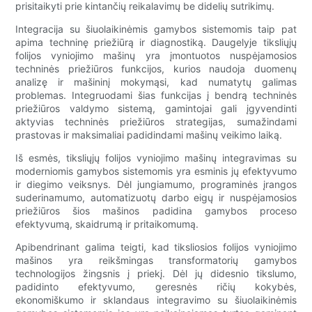
prisitaikyti prie kintančių reikalavimų be didelių sutrikimų.
Integracija su šiuolaikinėmis gamybos sistemomis taip pat
apima techninę priežiūrą ir diagnostiką. Daugelyje tiksliųjų
folijos vyniojimo mašinų yra įmontuotos nuspėjamosios
techninės priežiūros funkcijos, kurios naudoja duomenų
analizę ir mašininį mokymąsi, kad numatytų galimas
problemas. Integruodami šias funkcijas į bendrą techninės
priežiūros valdymo sistemą, gamintojai gali įgyvendinti
aktyvias techninės priežiūros strategijas, sumažindami
prastovas ir maksimaliai padidindami mašinų veikimo laiką.
Iš esmės, tiksliųjų folijos vyniojimo mašinų integravimas su
moderniomis gamybos sistemomis yra esminis jų efektyvumo
ir diegimo veiksnys. Dėl jungiamumo, programinės įrangos
suderinamumo, automatizuotų darbo eigų ir nuspėjamosios
priežiūros šios mašinos padidina gamybos proceso
efektyvumą, skaidrumą ir pritaikomumą.
Apibendrinant galima teigti, kad tiksliosios folijos vyniojimo
mašinos yra reikšmingas transformatorių gamybos
technologijos žingsnis į priekį. Dėl jų didesnio tikslumo,
padidinto efektyvumo, geresnės ričių kokybės,
ekonomiškumo ir sklandaus integravimo su šiuolaikinėmis