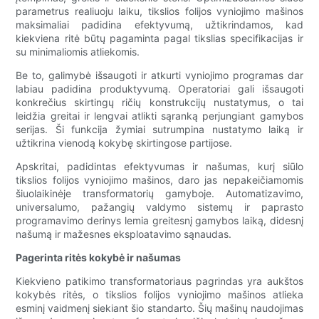
parametrus realiuoju laiku, tikslios folijos vyniojimo mašinos
maksimaliai padidina efektyvumą, užtikrindamos, kad
kiekviena ritė būtų pagaminta pagal tikslias specifikacijas ir
su minimaliomis atliekomis.
Be to, galimybė išsaugoti ir atkurti vyniojimo programas dar
labiau padidina produktyvumą. Operatoriai gali išsaugoti
konkrečius skirtingų ričių konstrukcijų nustatymus, o tai
leidžia greitai ir lengvai atlikti sąranką perjungiant gamybos
serijas. Ši funkcija žymiai sutrumpina nustatymo laiką ir
užtikrina vienodą kokybę skirtingose ​​partijose.
Apskritai, padidintas efektyvumas ir našumas, kurį siūlo
tikslios folijos vyniojimo mašinos, daro jas nepakeičiamomis
šiuolaikinėje transformatorių gamyboje. Automatizavimo,
universalumo, pažangių valdymo sistemų ir paprasto
programavimo derinys lemia greitesnį gamybos laiką, didesnį
našumą ir mažesnes eksploatavimo sąnaudas.
Pagerinta ritės kokybė ir našumas
Kiekvieno patikimo transformatoriaus pagrindas yra aukštos
kokybės ritės, o tikslios folijos vyniojimo mašinos atlieka
esminį vaidmenį siekiant šio standarto. Šių mašinų naudojimas