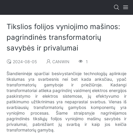
Tikslios folijos vyniojimo mašinos:
pagrindinės transformatorių
savybės ir privalumai
2024-08-05
CANWIN
1
Šiandieninėje sparčiai besivystančioje technologijų aplinkoje
tikslumas yra svarbesnis nei bet kada anksčiau, ypač
transformatorių gamyboje ir priežiūroje. Kadangi
transformatoriai atlieka pagrindinį vaidmenį elektros energijos
paskirstymo ir elektros sistemose, jų efektyvumo ir
patikimumo užtikrinimas yra nepaprastai svarbus. Vienas iš
svarbiausių transformatorių gamybos komponentų yra
vyniojimo procesas. Šiame straipsnyje nagrinėjamos
pagrindinės tiksliųjų folijos vyniojimo mašinų savybės ir
privalumai, pabrėžiant jų svarbą ir kaip jos keičia
transformatorių gamybą.