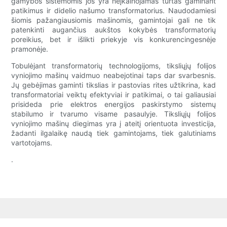
gamybos sistemomis jos yra neįkainojamas turtas gaminant
patikimus ir didelio našumo transformatorius. Naudodamiesi
šiomis pažangiausiomis mašinomis, gamintojai gali ne tik
patenkinti augančius aukštos kokybės transformatorių
poreikius, bet ir išlikti priekyje vis konkurencingesnėje
pramonėje.
Tobulėjant transformatorių technologijoms, tiksliųjų folijos
vyniojimo mašinų vaidmuo neabejotinai taps dar svarbesnis.
Jų gebėjimas gaminti tikslias ir pastovias rites užtikrina, kad
transformatoriai veiktų efektyviai ir patikimai, o tai galiausiai
prisideda prie elektros energijos paskirstymo sistemų
stabilumo ir tvarumo visame pasaulyje. Tiksliųjų folijos
vyniojimo mašinų diegimas yra į ateitį orientuota investicija,
žadanti ilgalaikę naudą tiek gamintojams, tiek galutiniams
vartotojams.
.