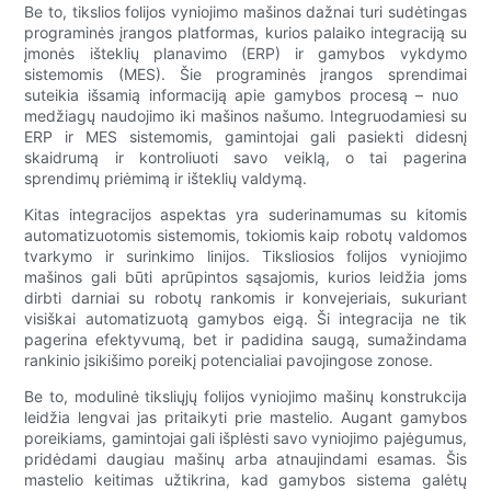
Be to, tikslios folijos vyniojimo mašinos dažnai turi sudėtingas
programinės įrangos platformas, kurios palaiko integraciją su
įmonės išteklių planavimo (ERP) ir gamybos vykdymo
sistemomis (MES). Šie programinės įrangos sprendimai
suteikia išsamią informaciją apie gamybos procesą – nuo ​​
medžiagų naudojimo iki mašinos našumo. Integruodamiesi su
ERP ir MES sistemomis, gamintojai gali pasiekti didesnį
skaidrumą ir kontroliuoti savo veiklą, o tai pagerina
sprendimų priėmimą ir išteklių valdymą.
Kitas integracijos aspektas yra suderinamumas su kitomis
automatizuotomis sistemomis, tokiomis kaip robotų valdomos
tvarkymo ir surinkimo linijos. Tiksliosios folijos vyniojimo
mašinos gali būti aprūpintos sąsajomis, kurios leidžia joms
dirbti darniai su robotų rankomis ir konvejeriais, sukuriant
visiškai automatizuotą gamybos eigą. Ši integracija ne tik
pagerina efektyvumą, bet ir padidina saugą, sumažindama
rankinio įsikišimo poreikį potencialiai pavojingose ​​​​zonose.
Be to, modulinė tiksliųjų folijos vyniojimo mašinų konstrukcija
leidžia lengvai jas pritaikyti prie mastelio. Augant gamybos
poreikiams, gamintojai gali išplėsti savo vyniojimo pajėgumus,
pridėdami daugiau mašinų arba atnaujindami esamas. Šis
mastelio keitimas užtikrina, kad gamybos sistema galėtų