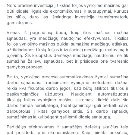
Nors pradinė investicija į tikslias folijos vyniojimo mašinas gali
būti didelė, ilgalaikis ekonomiškumas ir sutaupymai, kuriuos
jos siūlo, daro jas išmintinga investicija transformatorių
gamintojams.
Vienas iš pagrindinių būdų, kaip šios mašinos mažina
sąnaudas, yra medžiagų naudojimo efektyvumas. Tikslios
folijos vyniojimo mašinos puikiai sumažina medžiagų atliekas,
užtikrindamos tikslų folijos ir izoliacinių medžiagų matavimą ir
pjovimą. Šis kruopštus dėmesys medžiagų naudojimui ne tik
sumažina žaliavų sąnaudas, bet ir prisideda prie tvaresnio
gamybos proceso.
Be to, vyniojimo proceso automatizavimas žymiai sumažina
darbo sąnaudas. Tradiciniams vyniojimo metodams dažnai
reikia kvalifikuotos darbo jėgos, kad būtų atliktos tikslios ir
pasikartojančios užduotys. Naudojant automatizuotas
tiksliųjų folijos vyniojimo mašinų sistemas, didelė dalis šio
darbo tampa nereikalinga, todėl gamintojai gali perkelti savo
darbuotojus į kitas gamybos sritis. Šis darbo sąnaudų
sumažinimas laikui bėgant gali lemti didelę santaupą.
Padidėjęs efektyvumas ir sumažėjęs defektų skaičius taip
pat prisideda prie ekonomiškumo. Kaip minėta anksčiau,