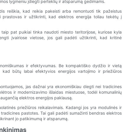
stemos lygmeniu įdiegti perteklių ir atsparumą gedimams.
s reiškia, kad reikia pakeisti arba remontuoti tik pažeistus
rastovas ir užtikrinti, kad elektros energija toliau tekėtų į
aip pat puikiai tinka naudoti miesto teritorijose, kuriose kyla
ngti įvairiose vietose, jos gali padėti užtikrinti, kad kritinė
onomiškumas ir efektyvumas. Be kompaktiško dydžio ir vietą
, kad būtų labai efektyvios energijos vartojimo ir priežiūros
ontuojamos, jas dažnai yra ekonomiškiau diegti nei tradicines
plėtros ir modernizavimo išlaidas miestuose, todėl komunalinių
augančią elektros energijos paklausą.
latinės priežiūros reikalavimais. Kadangi jos yra modulinės ir
i tradicines pastotes. Tai gali padėti sumažinti bendras elektros
tikrinant jo patikimumą ir atsparumą.
enkinimas