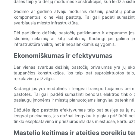
dalies taip yra dėl jų modulinės konstrukcijos, kuri leidžia si
Gedimo ar gedimo atveju modulinis dėžinių pastotių pobūdi
komponentus, o ne visą pastotę. Tai gali padėti sumažinti p
svarbiausią miesto infrastruktūrą.
Dėl padidinto dėžinių pastočių patikimumo ir atsparumo jos t
stichinių nelaimių ar kitų sutrikimų. Kadangi jas galima įre
infrastruktūra veiktų net ir nepalankiomis sąlygomis.
Ekonomiškumas ir efektyvumas
Dar vienas svarbus dėžinių pastočių privalumas yra jų ek
taupančios konstrukcijos, jos taip pat suprojektuotos taip
reikalavimų atžvilgiu.
Kadangi jos yra modulinės ir lengvai transportuojamos bei m
pastotes. Tai gali padėti sumažinti bendras elektros tinklo 
paslaugų įmonėms ir miestų planuotojams lengviau patenkinti 
Dėžutės tipo pastotės efektyvumas taip pat susijęs su jų nuo
lengvai prieinamos, jas dažnai lengviau ir pigiau prižiūrėti ne
tinklo eksploatavimo ir priežiūros išlaidas miestuose, kartu už
Mastelio keitimas ir ateities poreikių t