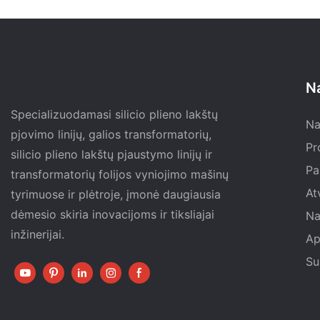
N
Specializuodamasi silicio plieno lakštų
Na
pjovimo linijų, galios transformatorių,
Pr
silicio plieno lakštų pjaustymo linijų ir
Pa
transformatorių folijos vyniojimo mašinų
At
tyrimuose ir plėtroje, įmonė daugiausia
dėmesio skiria inovacijoms ir tiksliajai
Na
inžinerijai.
Ap
Su