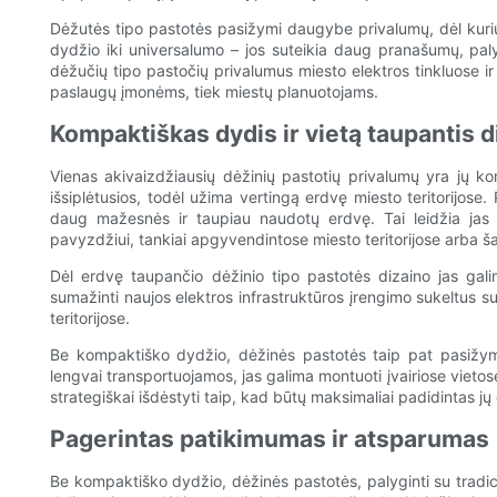
Dėžutės tipo pastotės pasižymi daugybe privalumų, dėl kurių 
dydžio iki universalumo – jos suteikia daug pranašumų, paly
dėžučių tipo pastočių privalumus miesto elektros tinkluose ir
paslaugų įmonėms, tiek miestų planuotojams.
Kompaktiškas dydis ir vietą taupantis d
Vienas akivaizdžiausių dėžinių pastotių privalumų yra jų k
išsiplėtusios, todėl užima vertingą erdvę miesto teritorijose
daug mažesnės ir taupiau naudotų erdvę. Tai leidžia jas 
pavyzdžiui, tankiai apgyvendintose miesto teritorijose arba šal
Dėl erdvę taupančio dėžinio tipo pastotės dizaino jas gali
sumažinti naujos elektros infrastruktūros įrengimo sukeltus sutr
teritorijose.
Be kompaktiško dydžio, dėžinės pastotės taip pat pasižym
lengvai transportuojamos, jas galima montuoti įvairiose vietose
strategiškai išdėstyti taip, kad būtų maksimaliai padidintas jų 
Pagerintas patikimumas ir atsparumas
Be kompaktiško dydžio, dėžinės pastotės, palyginti su tradic