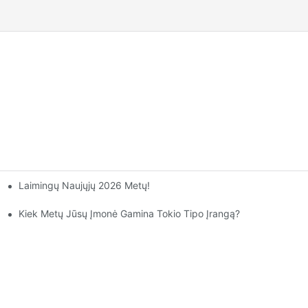
Laimingų Naujųjų 2026 Metų!
Yra Jų Atitinkamos Funkcijos?1
Kiek Metų Jūsų Įmonė Gamina Tokio Tipo Įrangą?