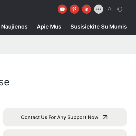
Naujienos
Apie Mus
Susisiekite Su Mumis
ose
Contact Us For Any Support Now