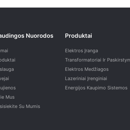
audingos Nuorodos
Produktai
mai
Elektros Įranga
oduktai
Transformatoriai Ir Paskirsty
slauga
Elektros Medžiagos
vejai
Lazeriniai Įrenginiai
ujienos
Energijos Kaupimo Sistemos
ie Mus
sisiekite Su Mumis