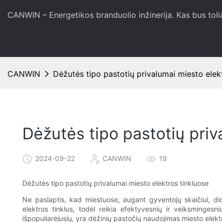
CANWIN – Energetikos branduolio inžinerija. Kas bus toli
CANWIN
Dėžutės tipo pastotių privalumai miesto elek
Dėžutės tipo pastotių priv
2024-09-22
CANWIN
19
Dėžutės tipo pastotių privalumai miesto elektros tinkluose
Ne paslaptis, kad miestuose, augant gyventojų skaičiui, didė
elektros tinklus, todėl reikia efektyvesnių ir veiksmingesn
išpopuliarėjusių, yra dėžinių pastočių naudojimas miesto elekt