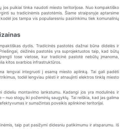
jos puikiai tinka naudoti miesto teritorijose. Nuo kompaktiško
ginti su tradicinėmis pastotėmis. Šiame straipsnyje aptarsime
 kodėl jos tampa vis populiaresniu pasirinkimu tiek komunalinių
izainas
ompaktiškas dydis. Tradicinės pastotės dažnai būna didelės ir
. Priešingai, dėžinės pastotės yra suprojektuotos taip, kad būtų
įrengti tose vietose, kur tradicinė pastotė nebūtų įmanoma,
ia kitos svarbios infrastruktūros.
ma lengvai integruoti į esamą miesto aplinką. Tai gali padėti
ikimus, todėl lengviau plėsti ir atnaujinti elektros tinklą miesto
i dideliu montavimo lankstumu. Kadangi jos yra modulinės ir
 – nuo ​​stogų iki požeminių saugyklų. Tai reiškia, kad jas galima
efektyvumas ir sumažintas poveikis aplinkinei teritorijai.
inėmis, taip pat pasižymi didesniu patikimumu ir atsparumu. Iš