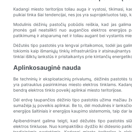
Kadangi miesto teritorijos toliau auga ir vystosi, tikimasi, 
puikiai tinka šiai tendencijai, nes jos yra suprojektuotos taip,
Modulinis dėžinių pastočių pobūdis reiškia, kad jas galima l
įmonės gali neatsilikti nuo augančios elektros energijos pa
patikimumą ir atsparumą net ir toliau augant bei vystantis mies
Dėžutės tipo pastotės yra lengvai pritaikomos, todėl jas gali
tokiomis kaip išmaniųjų tinklų infrastruktūra ir atsinaujinantys 
tinklai išliktų lankstūs ir prisitaikantys prie kintančių energeti
Aplinkosauginė nauda
Be techninių ir eksploatacinių privalumų, dėžinės pastotės 
yra patrauklus pasirinkimas miesto elektros tinklams. Kadang
bendrą elektros tinklo poveikį aplinkai miesto teritorijose.
Dėl erdvę taupančios dėžinio tipo pastotės užima mažiau žemė
sumažėja jų poveikis aplinkai. Be to, dėl modulinės ir lanksčio
energijos šaltiniais ir energijos kaupimo sistemomis, taip dar l
Apibendrinant galima teigti, kad dėžutės tipo pastotės siū
elektros tinkluose. Nuo kompaktiško dydžio iki didesnio pati
tradicinėmis pastotėmis. Kadangi miesto teritorijos ir el