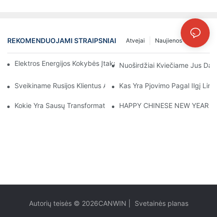
REKOMENDUOJAMI STRAIPSNIAI
Atvejai
Naujienos
DUK
Elektros Energijos Kokybės Įtaka Transformatorių Įrangos Veikim
Nuoširdžiai Kviečiame Jus Dal
Sveikiname Rusijos Klientus Apsilankyti CANWIN Gamybos Bazėje 
Kas Yra Pjovimo Pagal Ilgį Linij
Kokie Yra Sausų Transformatorių Techniniai Parametrai? Kokios 
HAPPY CHINESE NEW YEAR！
Autorių teisės © 2026
CANWIN
|
Svetainės planas