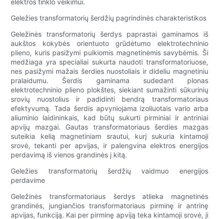
elektros tinklo veikimui.
Geležies transformatorių šerdžių pagrindinės charakteristikos
Geležinės transformatorių šerdys paprastai gaminamos iš
aukštos kokybės orientuoto grūdėtumo elektrotechninio
plieno, kuris pasižymi puikiomis magnetinėmis savybėmis. Ši
medžiaga yra specialiai sukurta naudoti transformatoriuose,
nes pasižymi mažais šerdies nuostoliais ir dideliu magnetiniu
pralaidumu. Šerdis gaminama sudedant plonas
elektrotechninio plieno plokštes, siekiant sumažinti sūkurinių
srovių nuostolius ir padidinti bendrą transformatoriaus
efektyvumą. Tada šerdis apvyniojama izoliuotais vario arba
aliuminio laidininkais, kad būtų sukurti pirminiai ir antriniai
apvijų mazgai. Gautas transformatoriaus šerdies mazgas
suteikia kelią magnetiniam srautui, kurį sukuria kintamoji
srovė, tekanti per apvijas, ir palengvina elektros energijos
perdavimą iš vienos grandinės į kitą.
Geležies transformatorių šerdžių vaidmuo energijos
perdavime
Geležinės transformatoriaus šerdys atlieka magnetinės
grandinės, jungiančios transformatoriaus pirminę ir antrinę
apvijas, funkciją. Kai per pirminę apviją teka kintamoji srovė, ji