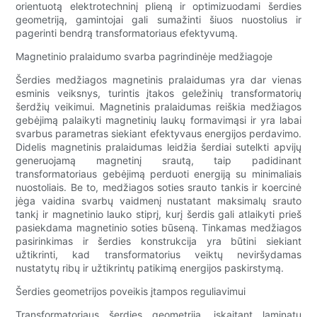
orientuotą elektrotechninį plieną ir optimizuodami šerdies
geometriją, gamintojai gali sumažinti šiuos nuostolius ir
pagerinti bendrą transformatoriaus efektyvumą.
Magnetinio pralaidumo svarba pagrindinėje medžiagoje
Šerdies medžiagos magnetinis pralaidumas yra dar vienas
esminis veiksnys, turintis įtakos geležinių transformatorių
šerdžių veikimui. Magnetinis pralaidumas reiškia medžiagos
gebėjimą palaikyti magnetinių laukų formavimąsi ir yra labai
svarbus parametras siekiant efektyvaus energijos perdavimo.
Didelis magnetinis pralaidumas leidžia šerdiai sutelkti apvijų
generuojamą magnetinį srautą, taip padidinant
transformatoriaus gebėjimą perduoti energiją su minimaliais
nuostoliais. Be to, medžiagos soties srauto tankis ir koercinė
jėga vaidina svarbų vaidmenį nustatant maksimalų srauto
tankį ir magnetinio lauko stiprį, kurį šerdis gali atlaikyti prieš
pasiekdama magnetinio soties būseną. Tinkamas medžiagos
pasirinkimas ir šerdies konstrukcija yra būtini siekiant
užtikrinti, kad transformatorius veiktų neviršydamas
nustatytų ribų ir užtikrintų patikimą energijos paskirstymą.
Šerdies geometrijos poveikis įtampos reguliavimui
Transformatoriaus šerdies geometrija, įskaitant laminatų