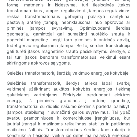
formą, matmenis ir išdėstymą, turi tiesioginės įtakos
transformatoriaus įtampos reguliavimui. Įtampos reguliavimas
reiškia transformatoriaus gebėjimą palaikyti santykinai
pastovią antrinę įtampą, nepriklausomai nuo apkrovos ar
pirminės įtampos svyravimų. Optimizuodami šerdies
geometriją, gamintojai gali sumažinti nuotėkio srautą ir
pagerinti magnetinę jungtį tarp pirminės ir antrinės apvijų,
todėl geriau reguliuojama įtampa. Be to, šerdies konstrukcija
gali turėti įtakos magnetinio srauto pasiskirstymui šerdyje, o
tai turi įtakos bendram transformatoriaus veikimui esant
skirtingoms apkrovos sąlygoms.
Geležies transformatorių šerdžių vaidmuo energijos kokybėje
Geležinės transformatorių šerdys atlieka labai svarbų
vaidmenį užtikrinant aukštos kokybės energijos tiekimą
galutiniams vartotojams. Efektyviai perduodant elektros
energiją iš pirminės grandinės į antrinę grandinę,
transformatoriai su didelio našumo šerdimis padeda palaikyti
įtampos stabilumą ir sumažinti galios svyravimus. Tai ypač
svarbu pramoniniuose ir komerciniuose įrenginiuose, kur
jautriai įrangai ir mašinoms reikalingas stabilus ir patikimas
maitinimo šaltinis. Transformatoriaus šerdies konstrukcija ir
konstrukcija tiesiogiai veikia jos gebėjimą palaikyti energijos