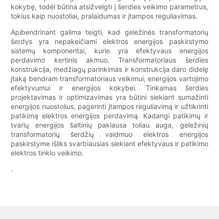
kokybę, todėl būtina atsižvelgti į šerdies veikimo parametrus,
tokius kaip nuostoliai, pralaidumas ir įtampos reguliavimas.
Apibendrinant galima teigti, kad geležinės transformatorių
šerdys yra nepakeičiami elektros energijos paskirstymo
sistemų komponentai, kurie yra efektyvaus energijos
perdavimo kertinis akmuo. Transformatoriaus šerdies
konstrukcija, medžiagų parinkimas ir konstrukcija daro didelę
įtaką bendram transformatoriaus veikimui, energijos vartojimo
efektyvumui ir energijos kokybei. Tinkamas šerdies
projektavimas ir optimizavimas yra būtini siekiant sumažinti
energijos nuostolius, pagerinti įtampos reguliavimą ir užtikrinti
patikimą elektros energijos perdavimą. Kadangi patikimų ir
tvarių energijos šaltinių paklausa toliau auga, geležinių
transformatorių šerdžių vaidmuo elektros energijos
paskirstyme išliks svarbiausias siekiant efektyvaus ir patikimo
elektros tinklo veikimo.
.