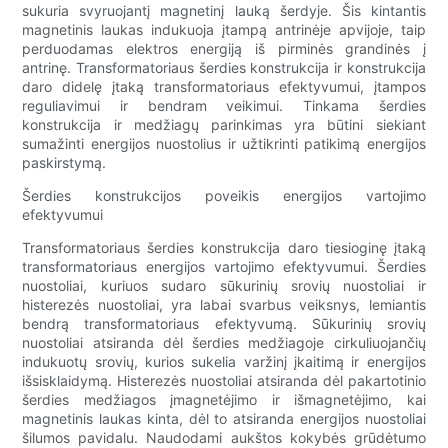
sukuria svyruojantį magnetinį lauką šerdyje. Šis kintantis
magnetinis laukas indukuoja įtampą antrinėje apvijoje, taip
perduodamas elektros energiją iš pirminės grandinės į
antrinę. Transformatoriaus šerdies konstrukcija ir konstrukcija
daro didelę įtaką transformatoriaus efektyvumui, įtampos
reguliavimui ir bendram veikimui. Tinkama šerdies
konstrukcija ir medžiagų parinkimas yra būtini siekiant
sumažinti energijos nuostolius ir užtikrinti patikimą energijos
paskirstymą.
Šerdies konstrukcijos poveikis energijos vartojimo
efektyvumui
Transformatoriaus šerdies konstrukcija daro tiesioginę įtaką
transformatoriaus energijos vartojimo efektyvumui. Šerdies
nuostoliai, kuriuos sudaro sūkurinių srovių nuostoliai ir
histerezės nuostoliai, yra labai svarbus veiksnys, lemiantis
bendrą transformatoriaus efektyvumą. Sūkurinių srovių
nuostoliai atsiranda dėl šerdies medžiagoje cirkuliuojančių
indukuotų srovių, kurios sukelia varžinį įkaitimą ir energijos
išsisklaidymą. Histerezės nuostoliai atsiranda dėl pakartotinio
šerdies medžiagos įmagnetėjimo ir išmagnetėjimo, kai
magnetinis laukas kinta, dėl to atsiranda energijos nuostoliai
šilumos pavidalu. Naudodami aukštos kokybės grūdėtumo