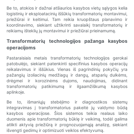
Be to, atokios ir dažnai atšiaurios kasybos vietų sąlygos kelia
logistinių ir eksploatacinių iššūkių transformatorių montavimui,
priežiūrai ir keitimui. Tam reikia kruopštaus planavimo ir
koordinavimo, siekiant užtikrinti savalaikį transformatorių ir
reikiamų išteklių jų montavimui ir priežiūrai prieinamumą.
Transformatorių technologijos pažanga kasybos
operacijoms
Pastaraisiais metais transformatorių technologijos gerokai
patobulėjo, siekiant patenkinti specifinius kasybos operacijų
reikalavimus ir iššūkius. Vienas iš pagrindinių pokyčių yra
pažangių izoliacinių medžiagų ir dangų, atsparių dulkėms,
drėgmei ir korozinėms dujoms, naudojimas, didinant
transformatorių patikimumą ir ilgaamžiškumą kasybos
aplinkoje.
Be to, išmaniųjų stebėjimo ir diagnostikos sistemų
integravimas į transformatorius pakeitė jų valdymo būdą
kasybos operacijose. Šios sistemos teikia realaus laiko
duomenis apie transformatorių būklę ir veikimą, todėl galima
atlikti aktyvią priežiūrą ir prognozuojamąją analizę, siekiant
išvengti gedimų ir optimizuoti veiklos efektyvumą.