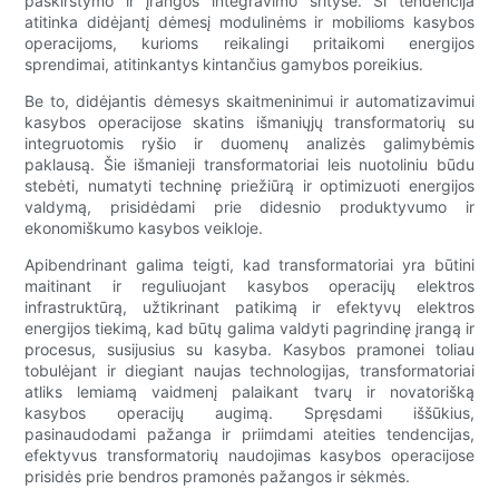
paskirstymo ir įrangos integravimo srityse. Ši tendencija
atitinka didėjantį dėmesį modulinėms ir mobilioms kasybos
operacijoms, kurioms reikalingi pritaikomi energijos
sprendimai, atitinkantys kintančius gamybos poreikius.
Be to, didėjantis dėmesys skaitmeninimui ir automatizavimui
kasybos operacijose skatins išmaniųjų transformatorių su
integruotomis ryšio ir duomenų analizės galimybėmis
paklausą. Šie išmanieji transformatoriai leis nuotoliniu būdu
stebėti, numatyti techninę priežiūrą ir optimizuoti energijos
valdymą, prisidėdami prie didesnio produktyvumo ir
ekonomiškumo kasybos veikloje.
Apibendrinant galima teigti, kad transformatoriai yra būtini
maitinant ir reguliuojant kasybos operacijų elektros
infrastruktūrą, užtikrinant patikimą ir efektyvų elektros
energijos tiekimą, kad būtų galima valdyti pagrindinę įrangą ir
procesus, susijusius su kasyba. Kasybos pramonei toliau
tobulėjant ir diegiant naujas technologijas, transformatoriai
atliks lemiamą vaidmenį palaikant tvarų ir novatorišką
kasybos operacijų augimą. Spręsdami iššūkius,
pasinaudodami pažanga ir priimdami ateities tendencijas,
efektyvus transformatorių naudojimas kasybos operacijose
prisidės prie bendros pramonės pažangos ir sėkmės.