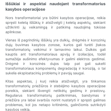
Iššūkiai ir aspektai naudojant transformatorius
kasybos operacijose
Nors transformatoriai yra būtini kasybos operacijose, reikia
spręsti keletą iššūkių ir atsižvelgti į keletą aspektų, siekiant
užtikrinti jų veiksmingą ir patikimą naudojimą tokiose
aplinkose.
Vienas iš pagrindinių iššūkių yra dulkių, drėgmės ir korozinių
dujų buvimas kasybos zonose, kurios gali turėti įtakos
transformatorių veikimui ir tarnavimo laikui. Dulkės gali
kauptis ant transformatoriaus apvijų ir izoliacijos, todėl
sumažėja aušinimo efektyvumas ir galimi elektros gedimai.
Drėgmė ir korozinės dujos taip pat gali sukelti
transformatoriaus komponentų degradaciją ir koroziją, o tai
sukelia eksploatacinių problemų ir pavojų saugai.
Kitas aspektas, į kurį reikia atsižvelgti, yra tinkamos
transformatorių priežiūros ir stebėjimo kasybos operacijose
poreikis, siekiant išvengti netikėtų gedimų ir prastovų.
Reguliarus transformatorių patikrinimas, bandymas ir
priežiūra yra labai svarbūs norint nustatyti ir spręsti galimas
problemas, kol jos netapo kritinėmis, galinčiomis sutrikdyti
kasybos veiklą.