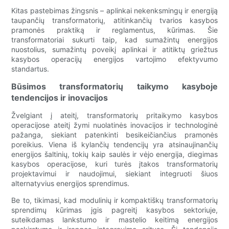
Kitas pastebimas žingsnis – aplinkai nekenksmingų ir energiją
taupančių transformatorių, atitinkančių tvarios kasybos
pramonės praktiką ir reglamentus, kūrimas. Šie
transformatoriai sukurti taip, kad sumažintų energijos
nuostolius, sumažintų poveikį aplinkai ir atitiktų griežtus
kasybos operacijų energijos vartojimo efektyvumo
standartus.
Būsimos transformatorių taikymo kasyboje
tendencijos ir inovacijos
Žvelgiant į ateitį, transformatorių pritaikymo kasybos
operacijose ateitį žymi nuolatinės inovacijos ir technologinė
pažanga, siekiant patenkinti besikeičiančius pramonės
poreikius. Viena iš kylančių tendencijų yra atsinaujinančių
energijos šaltinių, tokių kaip saulės ir vėjo energija, diegimas
kasybos operacijose, kuri turės įtakos transformatorių
projektavimui ir naudojimui, siekiant integruoti šiuos
alternatyvius energijos sprendimus.
Be to, tikimasi, kad modulinių ir kompaktiškų transformatorių
sprendimų kūrimas įgis pagreitį kasybos sektoriuje,
suteikdamas lankstumo ir mastelio keitimą energijos