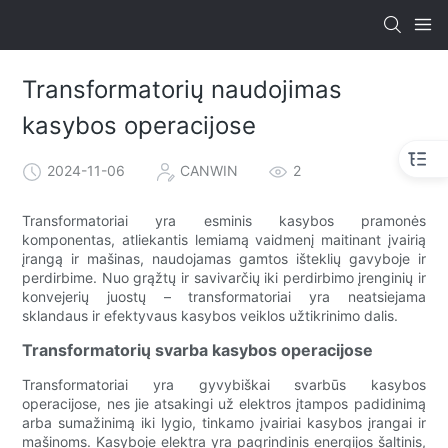
Transformatorių naudojimas
kasybos operacijose
2024-11-06
CANWIN
2
Transformatoriai yra esminis kasybos pramonės
komponentas, atliekantis lemiamą vaidmenį maitinant įvairią
įrangą ir mašinas, naudojamas gamtos išteklių gavyboje ir
perdirbime. Nuo grąžtų ir savivarčių iki perdirbimo įrenginių ir
konvejerių juostų – transformatoriai yra neatsiejama
sklandaus ir efektyvaus kasybos veiklos užtikrinimo dalis.
Transformatorių svarba kasybos operacijose
Transformatoriai yra gyvybiškai svarbūs kasybos
operacijose, nes jie atsakingi už elektros įtampos padidinimą
arba sumažinimą iki lygio, tinkamo įvairiai kasybos įrangai ir
mašinoms. Kasyboje elektra yra pagrindinis energijos šaltinis,