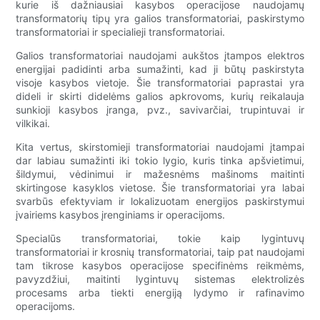
kurie iš dažniausiai kasybos operacijose naudojamų
transformatorių tipų yra galios transformatoriai, paskirstymo
transformatoriai ir specialieji transformatoriai.
Galios transformatoriai naudojami aukštos įtampos elektros
energijai padidinti arba sumažinti, kad ji būtų paskirstyta
visoje kasybos vietoje. Šie transformatoriai paprastai yra
dideli ir skirti didelėms galios apkrovoms, kurių reikalauja
sunkioji kasybos įranga, pvz., savivarčiai, trupintuvai ir
vilkikai.
Kita vertus, skirstomieji transformatoriai naudojami įtampai
dar labiau sumažinti iki tokio lygio, kuris tinka apšvietimui,
šildymui, vėdinimui ir mažesnėms mašinoms maitinti
skirtingose ​​kasyklos vietose. Šie transformatoriai yra labai
svarbūs efektyviam ir lokalizuotam energijos paskirstymui
įvairiems kasybos įrenginiams ir operacijoms.
Specialūs transformatoriai, tokie kaip lygintuvų
transformatoriai ir krosnių transformatoriai, taip pat naudojami
tam tikrose kasybos operacijose specifinėms reikmėms,
pavyzdžiui, maitinti lygintuvų sistemas elektrolizės
procesams arba tiekti energiją lydymo ir rafinavimo
operacijoms.