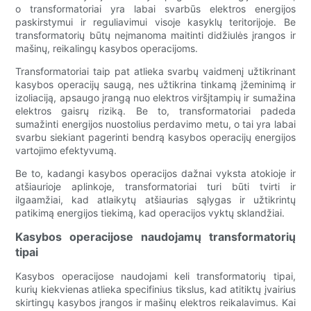
o transformatoriai yra labai svarbūs elektros energijos
paskirstymui ir reguliavimui visoje kasyklų teritorijoje. Be
transformatorių būtų neįmanoma maitinti didžiulės įrangos ir
mašinų, reikalingų kasybos operacijoms.
Transformatoriai taip pat atlieka svarbų vaidmenį užtikrinant
kasybos operacijų saugą, nes užtikrina tinkamą įžeminimą ir
izoliaciją, apsaugo įrangą nuo elektros viršįtampių ir sumažina
elektros gaisrų riziką. Be to, transformatoriai padeda
sumažinti energijos nuostolius perdavimo metu, o tai yra labai
svarbu siekiant pagerinti bendrą kasybos operacijų energijos
vartojimo efektyvumą.
Be to, kadangi kasybos operacijos dažnai vyksta atokioje ir
atšiaurioje aplinkoje, transformatoriai turi būti tvirti ir
ilgaamžiai, kad atlaikytų atšiaurias sąlygas ir užtikrintų
patikimą energijos tiekimą, kad operacijos vyktų sklandžiai.
Kasybos operacijose naudojamų transformatorių
tipai
Kasybos operacijose naudojami keli transformatorių tipai,
kurių kiekvienas atlieka specifinius tikslus, kad atitiktų įvairius
skirtingų kasybos įrangos ir mašinų elektros reikalavimus. Kai