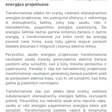
energijos projektuose
Transformatoriai atlieka itin svarbų vaidmenį atsinaujinančios
energijos projektuose, nes palengvina efektyvų ir veiksmingą
iš atsinaujinančių šaltinių, tokių kaip saulės, vėjo ir
hidroelektrinės, pagamintos energijos paskirstymą. Šie
energijos šaltiniai dažnai gamina kintamos įtampos ir dažnio
energiją, o transformatoriai yra būtini norint šią energiją
paversti tokia forma, kurią būtų galima lengvai perduoti
dideliais atstumais ir integruoti į esamus elektros tinklus.
Pavyzdžiui, saulės energijos projektuose transformatoriai
naudojami saulės baterijų generuojamos elektros įtampai
padidinti arba sumažinti, kad ji būtų tinkama perdavimui ir
paskirstymui. Panašiai ir vėjo bei hidroelektrinių projektuose
transformatoriai naudojami generatorių įtampai padidinti prieš
jai perduodant elektros linijas, o po to vėl sumažinti, kad būtų
galima ją paskirstyti vartotojams.
Transformatoriai taip pat atlieka labai svarbų vaidmenį
subalansuojant atsinaujinančių energijos šaltinių svyruojantį
pobūdį. Pavyzdžiui, kai nešviečia saulė arba nepučia vėjas,
saulės ar vėjo energijos pagaminamos energijos kiekis gali
sumažėti. Transformatoriai padeda valdyti šį kintamumą