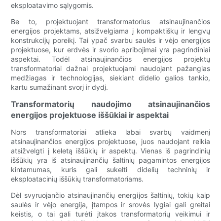
eksploatavimo sąlygomis.
Be to, projektuojant transformatorius atsinaujinančios
energijos projektams, atsižvelgiama į kompaktiškų ir lengvų
konstrukcijų poreikį. Tai ypač svarbu saulės ir vėjo energijos
projektuose, kur erdvės ir svorio apribojimai yra pagrindiniai
aspektai. Todėl atsinaujinančios energijos projektų
transformatoriai dažnai projektuojami naudojant pažangias
medžiagas ir technologijas, siekiant didelio galios tankio,
kartu sumažinant svorį ir dydį.
Transformatorių naudojimo atsinaujinančios
energijos projektuose iššūkiai ir aspektai
Nors transformatoriai atlieka labai svarbų vaidmenį
atsinaujinančios energijos projektuose, juos naudojant reikia
atsižvelgti į keletą iššūkių ir aspektų. Vienas iš pagrindinių
iššūkių yra iš atsinaujinančių šaltinių pagamintos energijos
kintamumas, kuris gali sukelti didelių techninių ir
eksploatacinių iššūkių transformatoriams.
Dėl svyruojančio atsinaujinančių energijos šaltinių, tokių kaip
saulės ir vėjo energija, įtampos ir srovės lygiai gali greitai
keistis, o tai gali turėti įtakos transformatorių veikimui ir