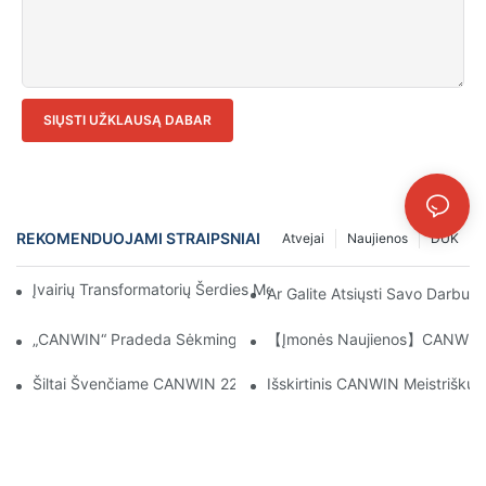
SIŲSTI UŽKLAUSĄ DABAR
REKOMENDUOJAMI STRAIPSNIAI
Atvejai
Naujienos
DUK
Įvairių Transformatorių Šerdies Medžiagų Poveikio Aplinkai Vert
Ar Galite Atsiųsti Savo Darbu
„CANWIN“ Pradeda Sėkmingai, Pradeda Naują Kelionę Su Dėkin
【Įmonės Naujienos】CANWIN Dvie
Šiltai Švenčiame CANWIN 22-Ąsias Metines!
Išskirtinis CANWIN Meistriškum