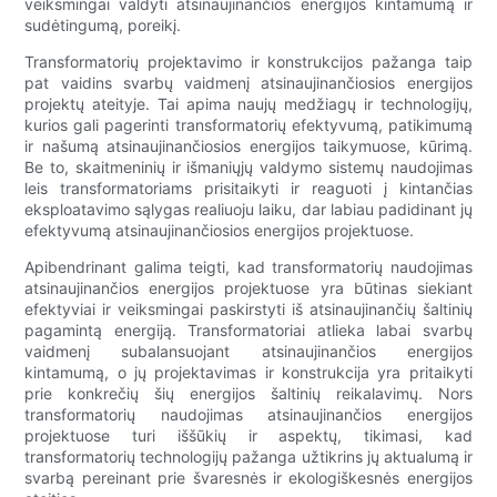
veiksmingai valdyti atsinaujinančios energijos kintamumą ir
sudėtingumą, poreikį.
Transformatorių projektavimo ir konstrukcijos pažanga taip
pat vaidins svarbų vaidmenį atsinaujinančiosios energijos
projektų ateityje. Tai apima naujų medžiagų ir technologijų,
kurios gali pagerinti transformatorių efektyvumą, patikimumą
ir našumą atsinaujinančiosios energijos taikymuose, kūrimą.
Be to, skaitmeninių ir išmaniųjų valdymo sistemų naudojimas
leis transformatoriams prisitaikyti ir reaguoti į kintančias
eksploatavimo sąlygas realiuoju laiku, dar labiau padidinant jų
efektyvumą atsinaujinančiosios energijos projektuose.
Apibendrinant galima teigti, kad transformatorių naudojimas
atsinaujinančios energijos projektuose yra būtinas siekiant
efektyviai ir veiksmingai paskirstyti iš atsinaujinančių šaltinių
pagamintą energiją. Transformatoriai atlieka labai svarbų
vaidmenį subalansuojant atsinaujinančios energijos
kintamumą, o jų projektavimas ir konstrukcija yra pritaikyti
prie konkrečių šių energijos šaltinių reikalavimų. Nors
transformatorių naudojimas atsinaujinančios energijos
projektuose turi iššūkių ir aspektų, tikimasi, kad
transformatorių technologijų pažanga užtikrins jų aktualumą ir
svarbą pereinant prie švaresnės ir ekologiškesnės energijos