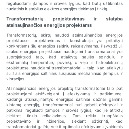
reguliuodami įtampos ir srovės lygius, kad būtų užtikrintas
nuolatinis ir stabilus elektros energijos tiekimas į tinklą.
Transformatorių projektavimas ir statyba
atsinaujinančios energijos projektams
Transformatorių, skirtų naudoti atsinaujinančios energijos
projektuose, projektavimas ir konstrukcija yra pritaikyti
konkretiems šių energijos šaltinių reikalavimams. Pavyzdžiui,
saulės energijos projektuose naudojami transformatoriai yra
suprojektuoti taip, kad atlaikytų saulės spindulių ir
ekstremalių temperatūrų poveikį, o vėjo ir hidroelektrinių
projektuose naudojami transformatoriai – taip, kad atlaikytų
su šiais energijos šaltiniais susijusius mechaninius įtempius ir
vibracijas.
Atsinaujinančios energijos projektų transformatoriai taip pat
projektuojami atsižvelgiant į efektyvumą ir patikimumą.
Kadangi atsinaujinantys energijos šaltiniai dažnai gamina
kintamą energiją, transformatoriai turi gebėti efektyviai ir
patikimai reguliuoti įtampos ir srovės lygius, kad jie atitiktų
elektros tinklo reikalavimus. Tam reikia kruopštaus
projektavimo ir inžinerijos, siekiant užtikrinti, kad
transformatoriai galėtų veikti optimaliu efektyvumu įvairiomis