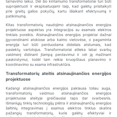
tarnavimo laikui. Dėl šio kintamumo transformatoriai turi būti
suprojektuoti ir eksploatuojami taip, kad galėtų prisitaikyti
prie greitų galios pokyčių, kartu išlaikant efektyvumą ir
patikimumą.
Kitas transformatorių naudojimo atsinaujinančios energijos
projektuose aspektas yra integracijos su esamais elektros
tinklais poreikis. Atsinaujinančios energijos projektai dažnai
įgyvendinami atokiose arba kaimo vietovėse, o pagaminta
energija turi būti perduodama dideliais atstumais, kad
pasiektų vartotojus. Transformatoriai atlieka labai svarbų
vaidmenį didinant įtampą perdavimui ir vėl ją mažinant
paskirstymui, todėl tam reikia kruopštaus planavimo ir
koordinavimo su esama infrastruktūra.
Transformatorių ateitis atsinaujinančios energijos
projektuose
Kadangi atsinaujinančios energijos paklausa toliau auga,
transformatorių vaidmuo atsinaujinančios energijos
projektuose ateityje greičiausiai taps dar svarbesnis.
Išmaniųjų tinklų technologijų plėtra ir atsinaujinančių energijos
šaltinių integravimas į esamus elektros tinklus skatins
pažangių transformatorių, kurie galėtų efektyviai ir