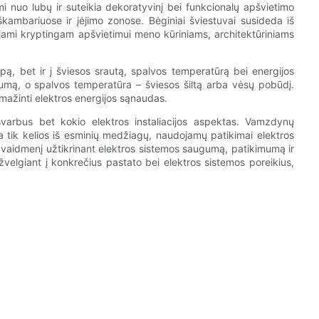
i nuo lubų ir suteikia dekoratyvinį bei funkcionalų apšvietimo
kambariuose ir įėjimo zonose. Bėginiai šviestuvai susideda iš
udojami kryptingam apšvietimui meno kūriniams, architektūriniams
ipą, bet ir į šviesos srautą, spalvos temperatūrą bei energijos
umą, o spalvos temperatūra – šviesos šiltą arba vėsų pobūdį.
umažinti elektros energijos sąnaudas.
svarbus bet kokio elektros instaliacijos aspektas. Vamzdynų
 yra tik kelios iš esminių medžiagų, naudojamų patikimai elektros
 vaidmenį užtikrinant elektros sistemos saugumą, patikimumą ir
velgiant į konkrečius pastato bei elektros sistemos poreikius,