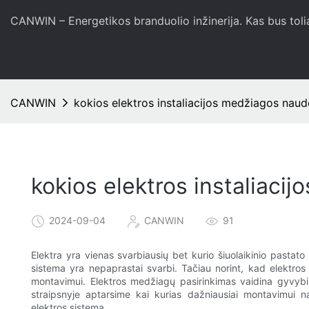
CANWIN – Energetikos branduolio inžinerija. Kas bus toli
CANWIN
kokios elektros instaliacijos medžiagos nau
kokios elektros instaliac
2024-09-04
CANWIN
91
Elektra yra vienas svarbiausių bet kurio šiuolaikinio pasta
sistema yra nepaprastai svarbi. Tačiau norint, kad elektros
montavimui. Elektros medžiagų pasirinkimas vaidina gyvybi
straipsnyje aptarsime kai kurias dažniausiai montavimui 
elektros sistemą.