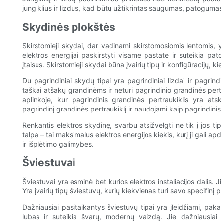
jungiklius ir lizdus, ​​kad būtų užtikrintas saugumas, patoguma
Skydinės plokštės
Skirstomieji skydai, dar vadinami skirstomosiomis lentomis, y
elektros energijai paskirstyti visame pastate ir suteikia pat
įtaisus. Skirstomieji skydai būna įvairių tipų ir konfigūracijų, 
Du pagrindiniai skydų tipai yra pagrindiniai lizdai ir pagrind
taškai atšakų grandinėms ir neturi pagrindinio grandinės pert
aplinkoje, kur pagrindinis grandinės pertraukiklis yra atsk
pagrindinį grandinės pertraukiklį ir naudojami kaip pagrindini
Renkantis elektros skydinę, svarbu atsižvelgti ne tik į jos tip
talpa – tai maksimalus elektros energijos kiekis, kurį ji gali a
ir išplėtimo galimybes.
Šviestuvai
Šviestuvai yra esminė bet kurios elektros instaliacijos dalis. J
Yra įvairių tipų šviestuvų, kurių kiekvienas turi savo specifinį
Dažniausiai pasitaikantys šviestuvų tipai yra įleidžiami, paka
lubas ir suteikia švarų, modernų vaizdą. Jie dažniausia