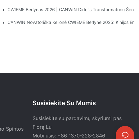
 Sėkmingas Europos Klientų Apsilankymas CANWIN!
CWIEME Berlynas 2026 | CANWIN Didelis Transformatorių Šerdie
CANWIN Novatoriška Kelionė CWIEME Berlyne 2025: Kinijos Energij
Susisiekite Su Mumis
Susisiekite su pardavimų skyriumi pas
Florą Lu
mo Spintos
Mobilusis: +86 1370-228-2846