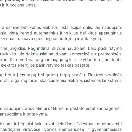
s ir funkcionalumas.
ra esminė bet kurios elektros instaliacijos dalis. Jie naudojami
ogią vietą įrengti automatinius jungiklius bei kitus apsauginius
kiekvienas turi savo specifinį panaudojimą ir pritaikymą.
iniai jungikliai. Pagrindiniai skydai naudojami kaip paskirstymo
raukiklio. Jie dažniausiai naudojami komercinėje ir pramoninėje
irai. Kita vertus, pagrindinių jungiklių skydai turi įmontuotą
s elektros energijos paskirstymo taškas pastate.
ą, bet ir į jos talpą bei galimų tarpų skaičių. Elektros skydinės
pdoroti, o galimų tarpų skaičius lemia elektros sistemos lankstumą
ie naudojami apšvietimui užtikrinti ir pastato estetikai pagerinti.
 panaudojimą ir pritaikymą.
binami ir bėginiai šviestuvai. Įleidžiami šviestuvai montuojami į
i naudojami virtuvėse, vonios kambariuose ir gyvenamosiose