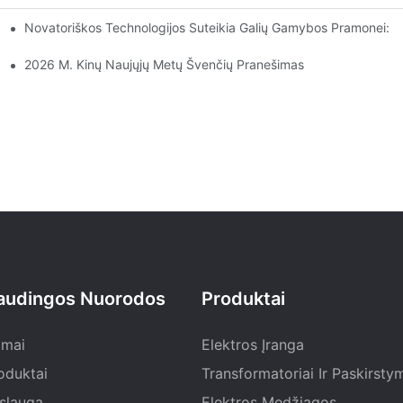
Novatoriškos Technologijos Suteikia Galių Gamybos Pramonei:
2026 M. Kinų Naujųjų Metų Švenčių Pranešimas
audingos Nuorodos
Produktai
mai
Elektros Įranga
oduktai
Transformatoriai Ir Paskirsty
slauga
Elektros Medžiagos