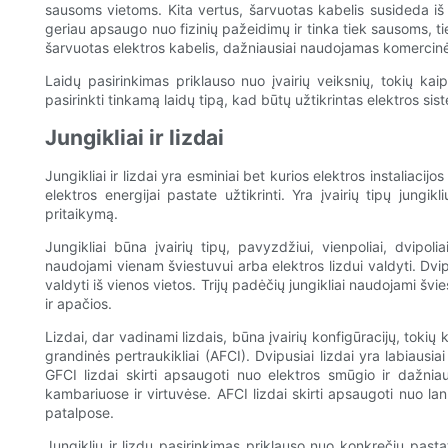
sausoms vietoms. Kita vertus, šarvuotas kabelis susideda iš i
geriau apsaugo nuo fizinių pažeidimų ir tinka tiek sausoms, 
šarvuotas elektros kabelis, dažniausiai naudojamas komercinėj
Laidų pasirinkimas priklauso nuo įvairių veiksnių, tokių kai
pasirinkti tinkamą laidų tipą, kad būtų užtikrintas elektros 
Jungikliai ir lizdai
Jungikliai ir lizdai yra esminiai bet kurios elektros instaliacij
elektros energijai pastate užtikrinti. Yra įvairių tipų jungik
pritaikymą.
Jungikliai būna įvairių tipų, pavyzdžiui, vienpoliai, dvipoliai
naudojami vienam šviestuvui arba elektros lizdui valdyti. Dvi
valdyti iš vienos vietos. Trijų padėčių jungikliai naudojami švie
ir apačios.
Lizdai, dar vadinami lizdais, būna įvairių konfigūracijų, tokių 
grandinės pertraukikliai (AFCI). Dvipusiai lizdai yra labiausiai 
GFCI lizdai skirti apsaugoti nuo elektros smūgio ir dažnia
kambariuose ir virtuvėse. AFCI lizdai skirti apsaugoti nuo 
patalpose.
Jungiklių ir lizdų pasirinkimas priklauso nuo konkrečių pasta