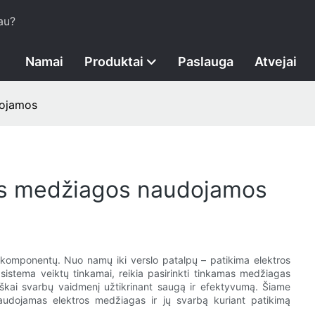
au?
Namai
Produktai
Paslauga
Atvejai
dojamos
ijos medžiagos naudojamos
to komponentų. Nuo namų iki verslo patalpų – patikima elektros
 sistema veiktų tinkamai, reikia pasirinkti tinkamas medžiagas
škai svarbų vaidmenį užtikrinant saugą ir efektyvumą. Šiame
naudojamas elektros medžiagas ir jų svarbą kuriant patikimą