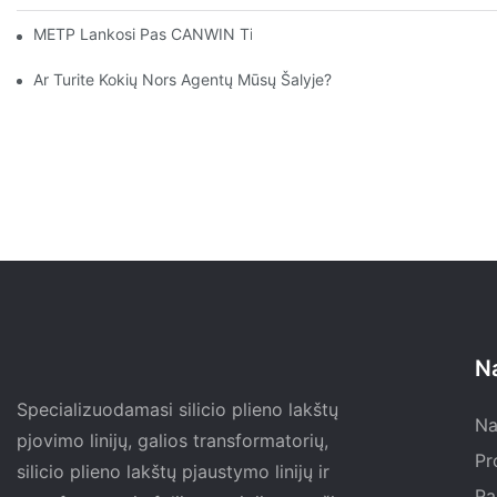
METP Lankosi Pas CANWIN Tiekėją Ir Gamintojus | CANWIN
Ar Turite Kokių Nors Agentų Mūsų Šalyje?
N
Specializuodamasi silicio plieno lakštų
Na
pjovimo linijų, galios transformatorių,
Pr
silicio plieno lakštų pjaustymo linijų ir
Pa