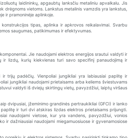
zoliuotų laidininkų, apgaubtų lanksčiu metaliniu apvalkalu. Jis
tiek drėgnoms vietoms. Lankstus metalinis vamzdis yra lankstus,
e ir pramoninėje aplinkoje.
p konstrukcijos tipas, aplinka ir apkrovos reikalavimai. Svarbu
sistemos saugumas, patikimumas ir efektyvumas.
os komponentai. Jie naudojami elektros energijos srautui valdyti ir
lių ir lizdų, kurių kiekvienas turi savo specifinį panaudojimą ir
 ir trijų padėčių. Vienpoliai jungikliai yra labiausiai paplitę ir
poliai jungikliai naudojami prietaisams arba keliems šviestuvams
stuvui valdyti iš dviejų skirtingų vietų, pavyzdžiui, laiptų viršaus
kaip dvipusiai, įžeminimo grandinės pertraukikliai (GFCI) ir lanko
paplitę ir turi dvi atskiras lizdas elektros prietaisams prijungti.
usiai naudojami vietose, kur yra vandens, pavyzdžiui, vonios
lanko ir dažniausiai naudojami miegamuosiuose ir gyvenamosiose
to poreikių ir elektros sistemos. Svarbu pasirinkti tinkamo tipo