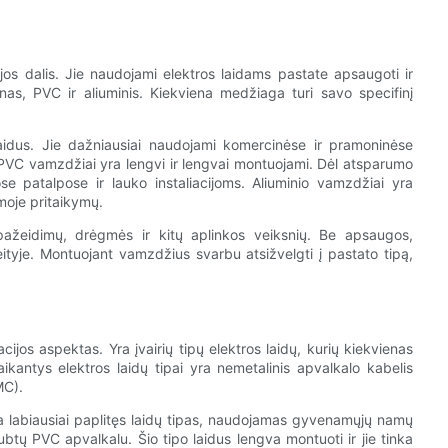
jos dalis. Jie naudojami elektros laidams pastate apsaugoti ir
nas, PVC ir aliuminis. Kiekviena medžiaga turi savo specifinį
 laidus. Jie dažniausiai naudojami komercinėse ir pramoninėse
s, PVC vamzdžiai yra lengvi ir lengvai montuojami. Dėl atsparumo
se patalpose ir lauko instaliacijoms. Aliuminio vamzdžiai yra
moje pritaikymų.
 pažeidimų, drėgmės ir kitų aplinkos veiksnių. Be apsaugos,
ityje. Montuojant vamzdžius svarbu atsižvelgti į pastato tipą,
cijos aspektas. Yra įvairių tipų elektros laidų, kurių kiekvienas
ikantys elektros laidų tipai yra nemetalinis apvalkalo kabelis
MC).
a labiausiai paplitęs laidų tipas, naudojamas gyvenamųjų namų
ubtų PVC apvalkalu. Šio tipo laidus lengva montuoti ir jie tinka