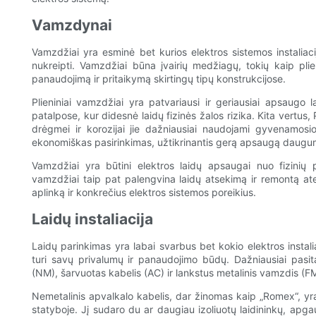
Vamzdynai
Vamzdžiai yra esminė bet kurios elektros sistemos instaliaci
nukreipti. Vamzdžiai būna įvairių medžiagų, tokių kaip plie
panaudojimą ir pritaikymą skirtingų tipų konstrukcijose.
Plieniniai vamzdžiai yra patvariausi ir geriausiai apsaugo
patalpose, kur didesnė laidų fizinės žalos rizika. Kita vertu
drėgmei ir korozijai jie dažniausiai naudojami gyvenamosio
ekonomiškas pasirinkimas, užtikrinantis gerą apsaugą daugu
Vamzdžiai yra būtini elektros laidų apsaugai nuo fizinių
vamzdžiai taip pat palengvina laidų atsekimą ir remontą ate
aplinką ir konkrečius elektros sistemos poreikius.
Laidų instaliacija
Laidų parinkimas yra labai svarbus bet kokio elektros instalia
turi savų privalumų ir panaudojimo būdų. Dažniausiai pasita
(NM), šarvuotas kabelis (AC) ir lankstus metalinis vamzdis (F
Nemetalinis apvalkalo kabelis, dar žinomas kaip „Romex“, yr
statyboje. Jį sudaro du ar daugiau izoliuotų laidininkų, apga