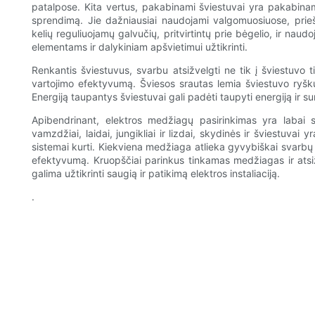
patalpose. Kita vertus, pakabinami šviestuvai yra pakabinam
sprendimą. Jie dažniausiai naudojami valgomuosiuose, prieš
kelių reguliuojamų galvučių, pritvirtintų prie bėgelio, ir na
elementams ir dalykiniam apšvietimui užtikrinti.
Renkantis šviestuvus, svarbu atsižvelgti ne tik į šviestuvo t
vartojimo efektyvumą. Šviesos srautas lemia šviestuvo ryšk
Energiją taupantys šviestuvai gali padėti taupyti energiją ir s
Apibendrinant, elektros medžiagų pasirinkimas yra labai 
vamzdžiai, laidai, jungikliai ir lizdai, skydinės ir šviestuvai
sistemai kurti. Kiekviena medžiaga atlieka gyvybiškai svarbų
efektyvumą. Kruopščiai parinkus tinkamas medžiagas ir atsiž
galima užtikrinti saugią ir patikimą elektros instaliaciją.
.