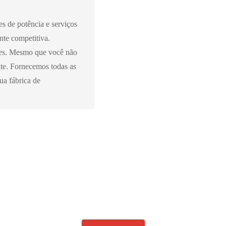
s de potência e serviços
nte competitiva.
es. Mesmo que você não
nte. Fornecemos todas as
ua fábrica de
ATO, HAVERÁ COLHEITA. AGUARDA
SEU CONTATO!