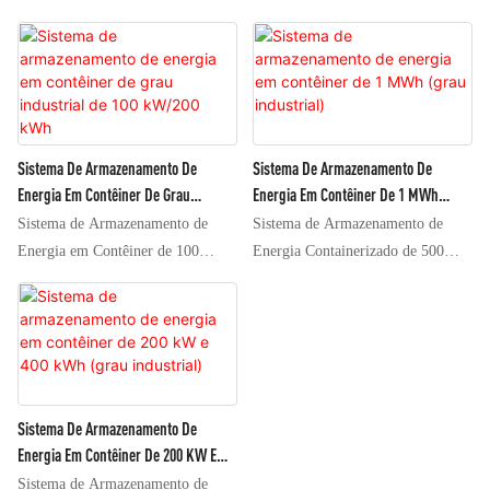
Sistema De Armazenamento De
Sistema De Armazenamento De
Energia Em Contêiner De Grau
Energia Em Contêiner De 1 MWh
Industrial De 100 KW/200 KWh
(grau Industrial)
Sistema de Armazenamento de
Sistema de Armazenamento de
Energia em Contêiner de 100
Energia Containerizado de 500
kW/200 kWh Modelo do produto:
kW/1 MWh Modelo do produto:
HT-CN-100 kW/200 kWh
HT-CN-500KW/1MWh
Características do produto 1.
Características do produto 1.
Função de partida a frio com carga
Suporta até 2 inversores
total da estação. 2. Função de
bidirecionais de 500 kW em
comutação automática entre os
paralelo direto. 2. Interface com
Sistema De Armazenamento De
modos conectado à rede e
sistema de despacho. 3. Função de
Energia Em Contêiner De 200 KW E
desconectado da rede. 3. Regulação
partida a frio com carga total da
400 KWh (grau Industrial)
Sistema de Armazenamento de