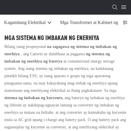
Kagamitang Elektrikal
Mga Transformer at Kabinet ng Pama
MGA SISTEMA NG IMBAKAN NG ENERHIYA
Bilang isang propesyonal
na tagagawa ng sistema ng imbakan ng
enerhiya
, ang Canwin ay dalubhasa sa paggawa
ng sistema ng
imbakan ng enerhiya ng baterya
at containerized energy storage
system. Ang isang sistema ng imbakan ng enerhiya, na kadalasang
pinaikli bilang ESS, ay isang aparato o grupo ng mga aparatong
pinagsama-sama, na may kakayahang mag-imbak ng enerhiya upang
matustusan ang enerhiyang elektrikal sa ibang pagkakataon. Sa mga
sistema ng imbakan ng kuryente,
ang baterya ng imbakan ng enerhiya
ng lithium ay nakikipag-ugnayan lamang sa converter ng imbakan ng
enerhiya sa mataas na boltahe, at ang converter ay kumukuha ng kuryente
mula sa AC grid upang i-charge ang battery pack. O ang battery pack ang
nagsusuplay ng kuryente sa converter, at ang enerhiyang elektrikal ay