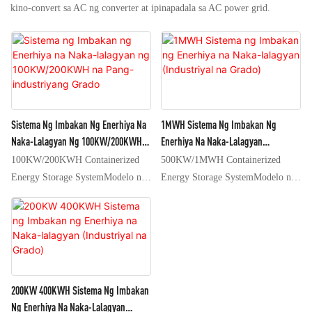
kino-convert sa AC ng converter at ipinapadala sa AC power grid.
Sistema Ng Imbakan Ng Enerhiya Na
1MWH Sistema Ng Imbakan Ng
Naka-Lalagyan Ng 100KW/200KWH
Enerhiya Na Naka-Lalagyan
Na Pang-Industriyang Grado
(Industriyal Na Grado)
100KW/200KWH Containerized
500KW/1MWH Containerized
Energy Storage SystemModelo ng
Energy Storage SystemModelo ng
Produkto: HT-CN-
Produkto: HT-CN-
100KW/200KWH Mga Tampok ng
500KW/1MWHMga Tampok ng
Produkto1. Black-start function ng
Produkto1. Sinusuportahan ang
full station load.2. Awtomatikong
hanggang 2*500KW bi-directional
switching function sa pagitan ng
inverters na direktang parallel.2.
grid connected at off grid status.3.
Interface sa dispatching system.3.
200KW 400KWH Sistema Ng Imbakan
Kinokontrol ang reactive power
Black-start function ng full station
Ng Enerhiya Na Naka-Lalagyan